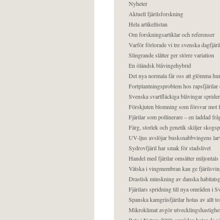
Nyheter
Aktuell fjärilsforskning
Hela artikellistan
Om forskningsartiklar och referenser
Varför förlorade vi tre svenska dagfjäri
Slingrande slåtter ger större variation
En öländsk blåvingehybrid
Det nya normala får oss att glömma hur
Fortplantningsproblem hos rapsfjärilar 
Svenska svartfläckiga blåvingar sprider 
Förskjuten blomning som försvar mot fj
Fjärilar som pollinerare – en laddad frå
Färg, storlek och genetik skiljer skogs
UV-ljus avslöjar busksnabbvingens lar
Sydrovfjäril har smak för stadslivet
Handel med fjärilar omsätter miljontals 
Vätska i vingmembran kan ge fjärilsvin
Drastisk minskning av danska habitatsp
Fjärilars spridning till nya områden i
Spanska kamgräsfjärilar hotas av allt t
Mikroklimat avgör utvecklingshastighe
Bete i Natura 2000-områden hotar de v