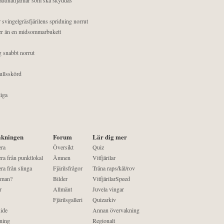
 svingelgräsfjärilens spridning norrut
mer än en midsommarbukett
g snabbt norrut
ullsskörd
liga
kningen
Forum
Lär dig mer
era
Översikt
Quiz
ra från punktlokal
Ämnen
Vitfjärilar
ra från slinga
Fjärilsfrågor
Träna raps/kål/rov
 man?
Bilder
VitfjärilarSpeed
r
Allmänt
Juvela vingar
Fjärilsgalleri
Quizarkiv
ide
Annan övervakning
ning
Regionalt