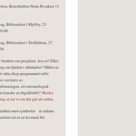
rsion, Konsthallen Norra Kvarken 11
rag, Biblioteket i Mjölby, 23
18:00
rag, Biblioteket i Trollhättan, 27
:30
vi berättar om projektet hos er? Eller
rag om fjärilar i allmänhet? Håller ni
tt sätta ihop programmet inför
n i en krets av
föreningen, ett entomologisk
ler kanske en fågelklubb?
Skicka
ring så ser vi om det går att ordna.
r märkta med symbolen
är sådana
tören tar ut en kostnad för.