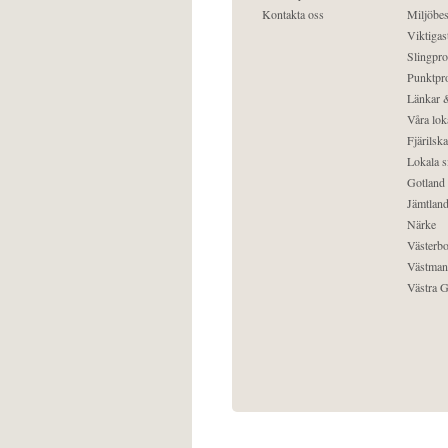
Kontakta oss
Miljöbes
Viktigast
Slingpro
Punktpro
Länkar &
Våra lok
Fjärilska
Lokala s
Gotland
Jämtlan
Närke
Västerbo
Västman
Västra G