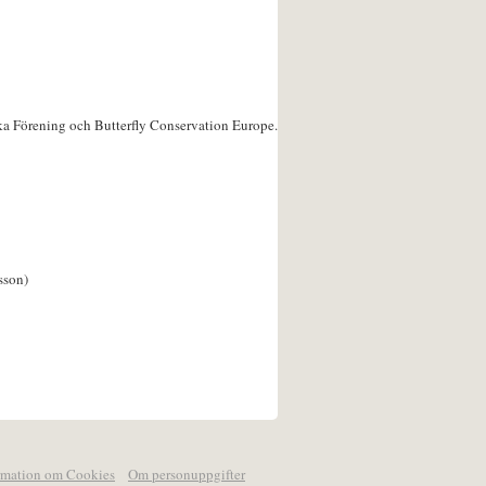
ka Förening och Butterfly Conservation Europe.
sson)
rmation om Cookies
Om personuppgifter