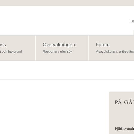
B
Sök
oss
Övervakningen
Forum
t och bakgrund
Rapportera eller sök
Visa, diskutera, artbestäm
PÅ G
Fjärilsvand