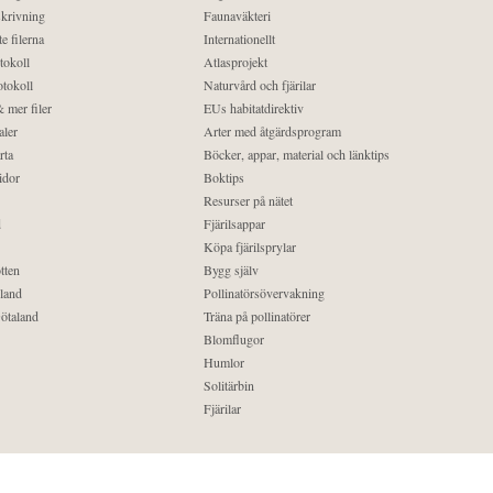
krivning
Faunaväkteri
e filerna
Internationellt
tokoll
Atlasprojekt
tokoll
Naturvård och fjärilar
 mer filer
EUs habitatdirektiv
aler
Arter med åtgärdsprogram
rta
Böcker, appar, material och länktips
idor
Boktips
Resurser på nätet
d
Fjärilsappar
Köpa fjärilsprylar
tten
Bygg själv
land
Pollinatörsövervakning
ötaland
Träna på pollinatörer
Blomflugor
Humlor
Solitärbin
Fjärilar