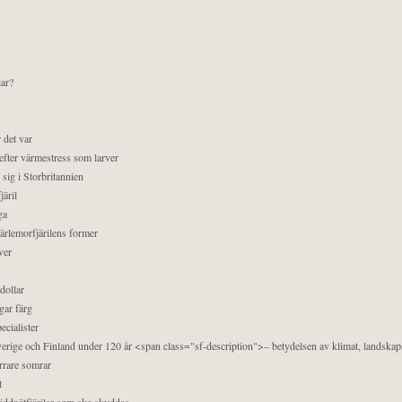
lar?
 det var
efter värmestress som larver
sig i Storbritannien
äril
ga
pärlemorfjärilens former
ver
dollar
gar färg
ecialister
 Sverige och Finland under 120 år <span class="sf-description">– betydelsen av klimat, landska
orrare somrar
t
äddnätfjärilar som ska skyddas