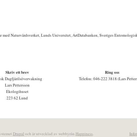
te med Naturvårdsverket, Lunds Universitet, ArtDatabanken, Sveriges Entomologis
Skriv ett brev
Ring oss
sk Dagfjärilsövervakning
Telefon: 046-222 3818 (Lars Petter
Lars Pettersson
Ekologihuset
223 62 Lund
systemet
Drupal
och är utvecklad av webbyrån
Happiness
.
Info