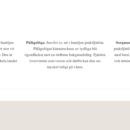
Påfågelöga
Sorgman
 i familjen
,
Inachis io
, art i familjen praktfjärilar.
t stor vit
Påfågelögat kännetecknas av tydliga blå
praktfjäri
r. Den är
ögonfläckar mot en rödbrun bakgrundsfärg. Fjärilen
med bred,
 hela landet
övervintrar som vuxen och därför kan den ses
och rutten
mycket tidigt på våren.