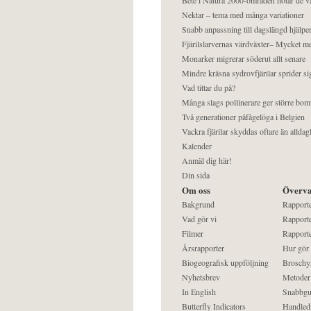
Nektar – tema med många variationer
Snabb anpassning till dagslängd hjälper
Fjärilslarvernas värdväxter– Mycket 
Monarker migrerar söderut allt senare
Mindre kräsna sydrovfjärilar sprider si
Vad tittar du på?
Många slags pollinerare ger större bom
Två generationer påfågelöga i Belgien
Vackra fjärilar skyddas oftare än alldag
Kalender
Anmäl dig här!
Din sida
Om oss
Överva
Bakgrund
Rapport
Vad gör vi
Rapporte
Filmer
Rapporte
Årsrapporter
Hur gör
Biogeografisk uppföljning
Broschy
Nyhetsbrev
Metoder
In English
Snabbgu
Butterfly Indicators
Handled