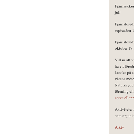
Fjärilsexku
juli
Fjärilsföred
september 
Fjärilsföred
oktober 17
Vill ni att 
ha ett föred
kanske på a
vårens möte
Naturskydds
förening el
epost eller 
Aktivitete
som organisa
Arkiv