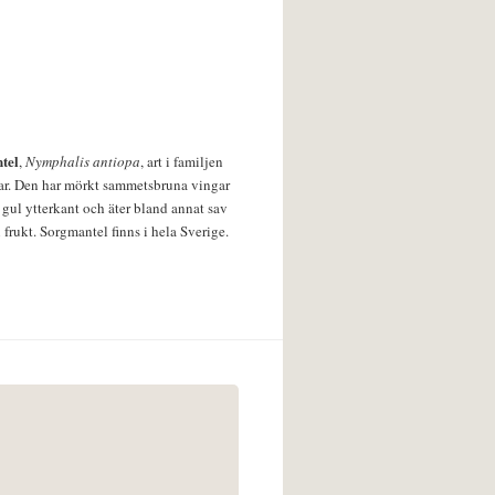
tel
,
Nymphalis antiopa
, art i familjen
lar. Den har mörkt sammetsbruna vingar
 gul ytterkant och äter bland annat sav
 frukt. Sorgmantel finns i hela Sverige.