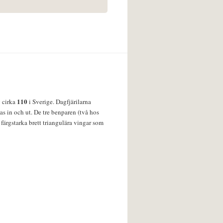
110
v cirka
i Sverige. Dagfjärilarna
s in och ut. De tre benparen (två hos
färgstarka brett triangulära vingar som