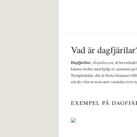
Vad är dagfjärilar
Dagfjärilar
,
rhopalocera
, är huvudsakl
känner dofter med hjälp av antenner på 
Nymphalidae, där är första benparet till
när de vilar är resta mot varandra över r
EXEMPEL PÅ DAGFJÄ