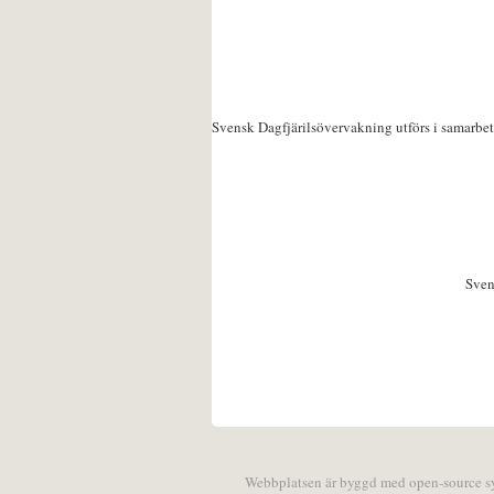
Svensk Dagfjärilsövervakning utförs i samarbe
Sven
Webbplatsen är byggd med open-source 