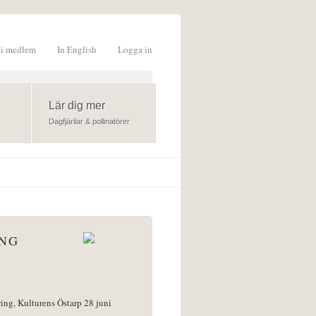
li medlem
In English
Logga in
formulär
Lär dig mer
Dagfjärilar & pollinatörer
ÅNG
ring, Kulturens Östarp 28 juni