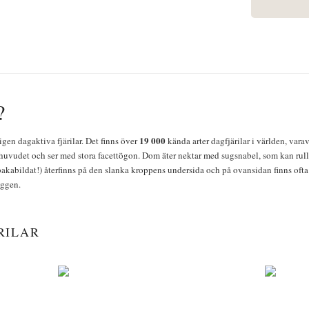
?
19 000
igen dagaktiva fjärilar. Det finns över
kända arter dagfjärilar i världen, vara
huvudet och ser med stora facettögon. Dom äter nektar med sugsnabel, som kan rulla
bakabildat!) återfinns på den slanka kroppens undersida och på ovansidan finns ofta 
yggen.
RILAR