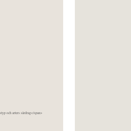
pstyp och arters särdrag</span>