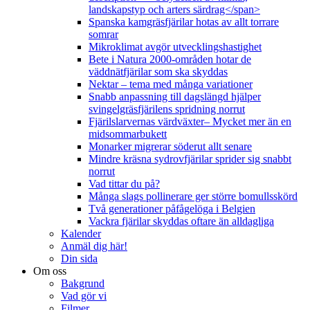
landskapstyp och arters särdrag</span>
Spanska kamgräsfjärilar hotas av allt torrare
somrar
Mikroklimat avgör utvecklingshastighet
Bete i Natura 2000-områden hotar de
väddnätfjärilar som ska skyddas
Nektar – tema med många variationer
Snabb anpassning till dagslängd hjälper
svingelgräsfjärilens spridning norrut
Fjärilslarvernas värdväxter– Mycket mer än en
midsommarbukett
Monarker migrerar söderut allt senare
Mindre kräsna sydrovfjärilar sprider sig snabbt
norrut
Vad tittar du på?
Många slags pollinerare ger större bomullsskörd
Två generationer påfågelöga i Belgien
Vackra fjärilar skyddas oftare än alldagliga
Kalender
Anmäl dig här!
Din sida
Om oss
Bakgrund
Vad gör vi
Filmer