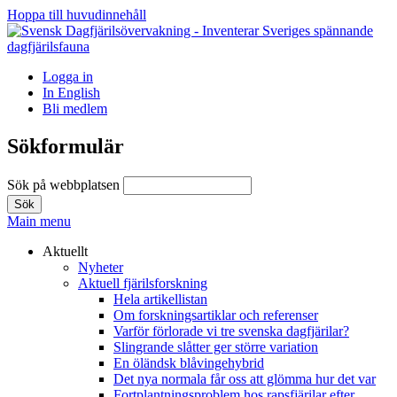
Hoppa till huvudinnehåll
Logga in
In English
Bli medlem
Sökformulär
Sök på webbplatsen
Main menu
Aktuellt
Nyheter
Aktuell fjärilsforskning
Hela artikellistan
Om forskningsartiklar och referenser
Varför förlorade vi tre svenska dagfjärilar?
Slingrande slåtter ger större variation
En öländsk blåvingehybrid
Det nya normala får oss att glömma hur det var
Fortplantningsproblem hos rapsfjärilar efter