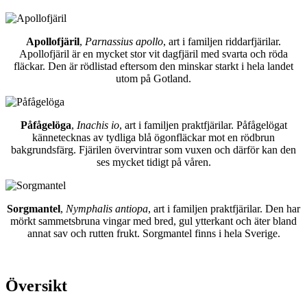
Apollofjäril
,
Parnassius apollo
, art i familjen riddarfjärilar.
Apollofjäril är en mycket stor vit dagfjäril med svarta och röda
fläckar. Den är rödlistad eftersom den minskar starkt i hela landet
utom på Gotland.
Påfågelöga
,
Inachis io
, art i familjen praktfjärilar. Påfågelögat
kännetecknas av tydliga blå ögonfläckar mot en rödbrun
bakgrundsfärg. Fjärilen övervintrar som vuxen och därför kan den
ses mycket tidigt på våren.
Sorgmantel
,
Nymphalis antiopa
, art i familjen praktfjärilar. Den har
mörkt sammetsbruna vingar med bred, gul ytterkant och äter bland
annat sav och rutten frukt. Sorgmantel finns i hela Sverige.
Översikt