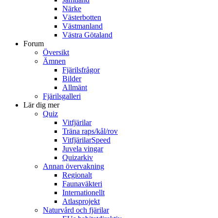
Närke
Västerbotten
Västmanland
Västra Götaland
Forum
Översikt
Ämnen
Fjärilsfrågor
Bilder
Allmänt
Fjärilsgalleri
Lär dig mer
Quiz
Vitfjärilar
Träna raps/kål/rov
VitfjärilarSpeed
Juvela vingar
Quizarkiv
Annan övervakning
Regionalt
Faunaväkteri
Internationellt
Atlasprojekt
Naturvård och fjärilar