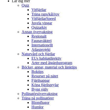
Lär dig mer
Quiz
Vitfjärilar
Träna raps/kål/rov
VitfjärilarSpeed
Juvela vingar
Quizarkiv
Annan övervakning
Regionalt
Faunaväkteri
Internationellt
Atlasprojekt
Naturvård och fjärilar
EUs habitatdirektiv
Arter med åtgärdsprogram
Böcker, appar, material och länktips
Boktips
Resurser på nätet
Fjärilsappar
Köpa fjärilsprylar
Bygg själv
Pollinatörsövervakning
Träna på pollinatörer
Blomflugor
Humlor