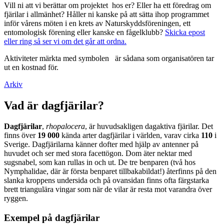
Vill ni att vi berättar om projektet hos er? Eller ha ett föredrag om
fjärilar i allmänhet? Håller ni kanske på att sätta ihop programmet
inför vårens möten i en krets av Naturskyddsföreningen, ett
entomologisk förening eller kanske en fågelklubb?
Skicka epost
eller ring så ser vi om det går att ordna.
Aktiviteter märkta med symbolen
är sådana som organisatören tar
ut en kostnad för.
Arkiv
Vad är dagfjärilar?
Dagfjärilar
,
rhopalocera
, är huvudsakligen dagaktiva fjärilar. Det
finns över
19 000
kända arter dagfjärilar i världen, varav cirka
110
i
Sverige. Dagfjärilarna känner dofter med hjälp av antenner på
huvudet och ser med stora facettögon. Dom äter nektar med
sugsnabel, som kan rullas in och ut. De tre benparen (två hos
Nymphalidae, där är första benparet tillbakabildat!) återfinns på den
slanka kroppens undersida och på ovansidan finns ofta färgstarka
brett triangulära vingar som när de vilar är resta mot varandra över
ryggen.
Exempel på dagfjärilar