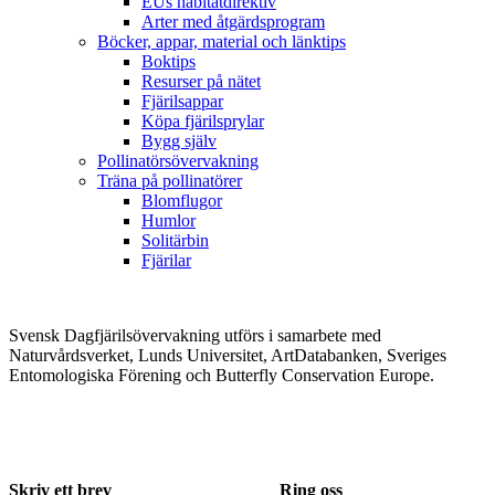
EUs habitatdirektiv
Arter med åtgärdsprogram
Böcker, appar, material och länktips
Boktips
Resurser på nätet
Fjärilsappar
Köpa fjärilsprylar
Bygg själv
Pollinatörsövervakning
Träna på pollinatörer
Blomflugor
Humlor
Solitärbin
Fjärilar
Svensk Dagfjärilsövervakning utförs i samarbete med
Naturvårdsverket, Lunds Universitet, ArtDatabanken, Sveriges
Entomologiska Förening och Butterfly Conservation Europe.
Skriv ett brev
Ring oss