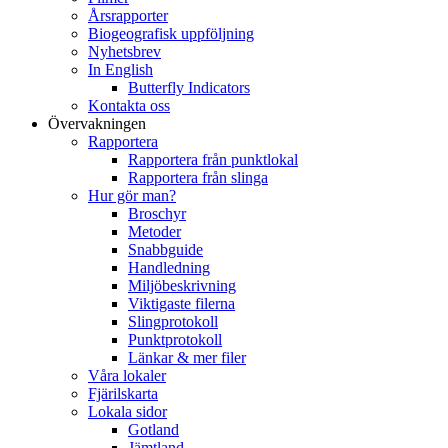
Årsrapporter
Biogeografisk uppföljning
Nyhetsbrev
In English
Butterfly Indicators
Kontakta oss
Övervakningen
Rapportera
Rapportera från punktlokal
Rapportera från slinga
Hur gör man?
Broschyr
Metoder
Snabbguide
Handledning
Miljöbeskrivning
Viktigaste filerna
Slingprotokoll
Punktprotokoll
Länkar & mer filer
Våra lokaler
Fjärilskarta
Lokala sidor
Gotland
Jämtland