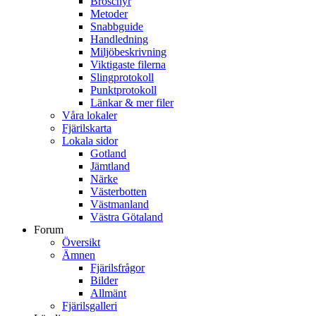
Broschyr
Metoder
Snabbguide
Handledning
Miljöbeskrivning
Viktigaste filerna
Slingprotokoll
Punktprotokoll
Länkar & mer filer
Våra lokaler
Fjärilskarta
Lokala sidor
Gotland
Jämtland
Närke
Västerbotten
Västmanland
Västra Götaland
Forum
Översikt
Ämnen
Fjärilsfrågor
Bilder
Allmänt
Fjärilsgalleri