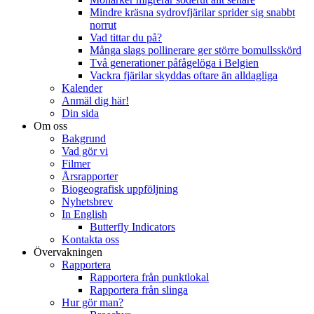
Mindre kräsna sydrovfjärilar sprider sig snabbt
norrut
Vad tittar du på?
Många slags pollinerare ger större bomullsskörd
Två generationer påfågelöga i Belgien
Vackra fjärilar skyddas oftare än alldagliga
Kalender
Anmäl dig här!
Din sida
Om oss
Bakgrund
Vad gör vi
Filmer
Årsrapporter
Biogeografisk uppföljning
Nyhetsbrev
In English
Butterfly Indicators
Kontakta oss
Övervakningen
Rapportera
Rapportera från punktlokal
Rapportera från slinga
Hur gör man?