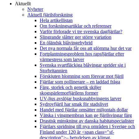
Aktuellt
Nyheter
Aktuell fjärilsforskning
Hela artikellistan
Om forskningsartiklar och referenser
Varför förlorade vi tre svenska dagfjärilar?
Slingrande slåtter ger större variation
En öländsk blåvingehybrid
Det nya normala får oss att glömma hur det var
Fortplantningsproblem hos rapsfjärilar efter
värmestress som larver
Svenska svartfläckiga blåvingar sprider sig i
Storbritannien
Förskjuten blomning som försvar mot fjäril
Fjärilar som pollinerare – en laddad fråga
Färg, storlek och genetik skiljer
skogspärlemorfjärilens former
UV-ljus avslöjar busksnabbvingens larver
Sydrovfjäril har smak för stadslivet
Handel med fjärilar omsätter miljontals dollar
Vätska i vingmembran kan ge fjärilsvingar färg
Drastisk minskning av danska habitatspecialister
Fjärilars spridning till nya områden i Sverige och
Finland under 120 år <span class="sf-
description">– betydelsen av klimat,