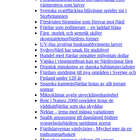
värmestress som larver
Svenska svartfläckiga blåvingar sprider sig i
Storbritannien
Förskjuten blomning som försvar mot fjäril
Fjärilar som pollinerare – en laddad fråga
Färg, storlek och genetik skiljer
skogspärlemorfjärilens former
UV-ljus avslöjar busksnabbvingens larver
Sydrovfjäril har smak för stadslivet
Handel med fjärilar omsätter miljontals dollar
Vätska i vingmembran kan ge fjärilsvingar färg
Drastisk minskning av danska habitatspecialister
Fjärilars spridning till nya områden i Sverige och
Finland under 120 år
Spanska kamgräsfjärilar hotas av allt torrare
somrar
Mikroklimat avgör utvecklingshastighet
Bete i Natura 2000-områden hotar de
väddnätfjärilar som ska skyddas
Nektar – tema med många variationer
Snabb anpassning till dagslängd hjälper
svingelgräsfjärilens spridning norrut
Fjärilslarvernas värdväxter– Mycket mer än en
midsommarbukett
Monarker migrerar söderut allt senare