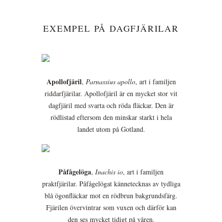
EXEMPEL PÅ DAGFJÄRILAR
Apollofjäril
,
Parnassius apollo
, art i familjen
riddarfjärilar. Apollofjäril är en mycket stor vit
dagfjäril med svarta och röda fläckar. Den är
rödlistad eftersom den minskar starkt i hela
landet utom på Gotland.
Påfågelöga
,
Inachis io
, art i familjen
praktfjärilar. Påfågelögat kännetecknas av tydliga
blå ögonfläckar mot en rödbrun bakgrundsfärg.
Fjärilen övervintrar som vuxen och därför kan
den ses mycket tidigt på våren.