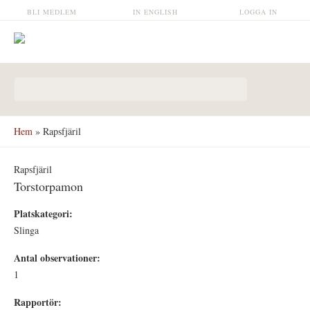
Hoppa till huvudinnehåll
BLI MEDLEM
IN ENGLISH
LOGGA IN
Sökformulär
Hem
» Rapsfjäril
Rapsfjäril
Torstorpamon
Platskategori:
Slinga
Antal observationer:
1
Rapportör: