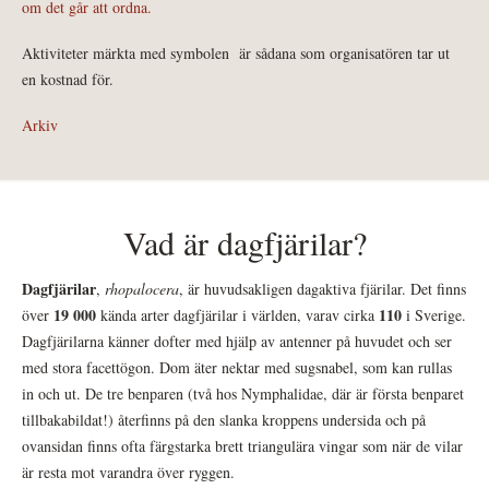
om det går att ordna.
Aktiviteter märkta med symbolen
är sådana som organisatören tar ut
en kostnad för.
Arkiv
Vad är dagfjärilar?
Dagfjärilar
,
rhopalocera
, är huvudsakligen dagaktiva fjärilar. Det finns
19 000
110
över
kända arter dagfjärilar i världen, varav cirka
i Sverige.
Dagfjärilarna känner dofter med hjälp av antenner på huvudet och ser
med stora facettögon. Dom äter nektar med sugsnabel, som kan rullas
in och ut. De tre benparen (två hos Nymphalidae, där är första benparet
tillbakabildat!) återfinns på den slanka kroppens undersida och på
ovansidan finns ofta färgstarka brett triangulära vingar som när de vilar
är resta mot varandra över ryggen.