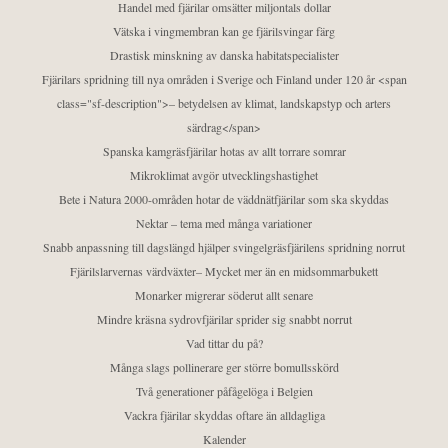
Handel med fjärilar omsätter miljontals dollar
Vätska i vingmembran kan ge fjärilsvingar färg
Drastisk minskning av danska habitatspecialister
Fjärilars spridning till nya områden i Sverige och Finland under 120 år <span
class="sf-description">– betydelsen av klimat, landskapstyp och arters
särdrag</span>
Spanska kamgräsfjärilar hotas av allt torrare somrar
Mikroklimat avgör utvecklingshastighet
Bete i Natura 2000-områden hotar de väddnätfjärilar som ska skyddas
Nektar – tema med många variationer
Snabb anpassning till dagslängd hjälper svingelgräsfjärilens spridning norrut
Fjärilslarvernas värdväxter– Mycket mer än en midsommarbukett
Monarker migrerar söderut allt senare
Mindre kräsna sydrovfjärilar sprider sig snabbt norrut
Vad tittar du på?
Många slags pollinerare ger större bomullsskörd
Två generationer påfågelöga i Belgien
Vackra fjärilar skyddas oftare än alldagliga
Kalender