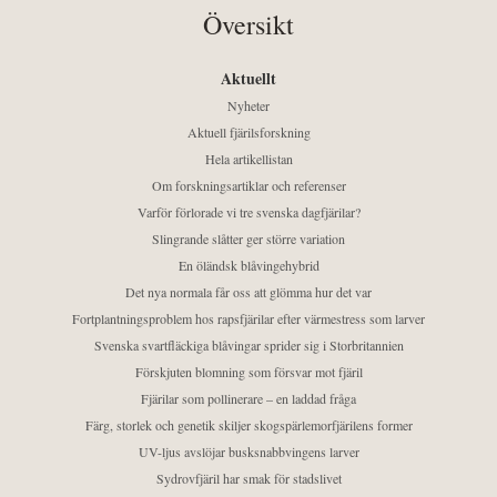
Översikt
Aktuellt
Nyheter
Aktuell fjärilsforskning
Hela artikellistan
Om forskningsartiklar och referenser
Varför förlorade vi tre svenska dagfjärilar?
Slingrande slåtter ger större variation
En öländsk blåvingehybrid
Det nya normala får oss att glömma hur det var
Fortplantningsproblem hos rapsfjärilar efter värmestress som larver
Svenska svartfläckiga blåvingar sprider sig i Storbritannien
Förskjuten blomning som försvar mot fjäril
Fjärilar som pollinerare – en laddad fråga
Färg, storlek och genetik skiljer skogspärlemorfjärilens former
UV-ljus avslöjar busksnabbvingens larver
Sydrovfjäril har smak för stadslivet