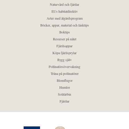
Naturvård och fjärilar
EUs habitatdirektiv
Arter med åtgärdsprogram
Böcker, appar, material och länktips
Boktips
Resurser på nätet
Fjärilsappar
Köpa fjärilsprylar
Bygg själv
Pollinatörsövervakning
Träna på pollinatörer
Blomflugor
Humlor
Solitärbin
Fjärilar