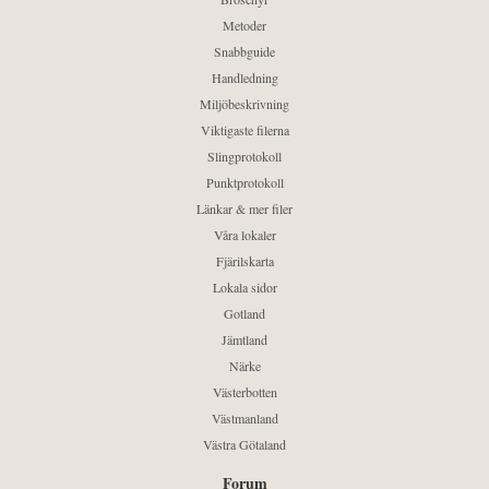
Metoder
Snabbguide
Handledning
Miljöbeskrivning
Viktigaste filerna
Slingprotokoll
Punktprotokoll
Länkar & mer filer
Våra lokaler
Fjärilskarta
Lokala sidor
Gotland
Jämtland
Närke
Västerbotten
Västmanland
Västra Götaland
Forum