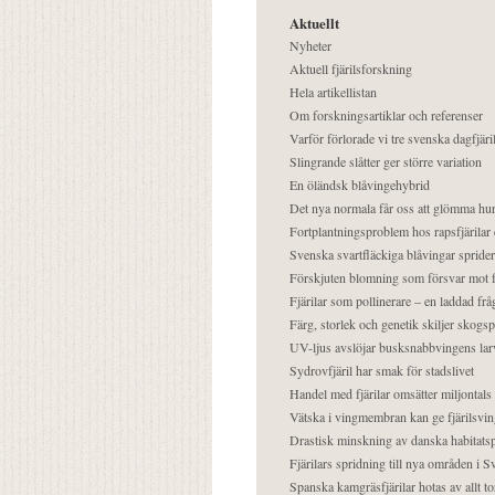
Aktuellt
Nyheter
Aktuell fjärilsforskning
Hela artikellistan
Om forskningsartiklar och referenser
Varför förlorade vi tre svenska dagfjäri
Slingrande slåtter ger större variation
En öländsk blåvingehybrid
Det nya normala får oss att glömma hur
Fortplantningsproblem hos rapsfjärilar 
Svenska svartfläckiga blåvingar sprider 
Förskjuten blomning som försvar mot fj
Fjärilar som pollinerare – en laddad frå
Färg, storlek och genetik skiljer skogs
UV-ljus avslöjar busksnabbvingens lar
Sydrovfjäril har smak för stadslivet
Handel med fjärilar omsätter miljontals 
Vätska i vingmembran kan ge fjärilsvin
Drastisk minskning av danska habitatsp
Fjärilars spridning till nya områden i
Spanska kamgräsfjärilar hotas av allt t