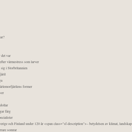
lar?
 det var
efter värmestress som larver
sig i Storbritannien
äril
ga
pärlemorfjärilens former
ver
dollar
gar färg
ecialister
 Sverige och Finland under 120 år <span class="sf-description">– betydelsen av klimat, landska
orrare somrar