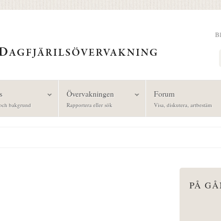
B
Sök
s
Övervakningen
Forum
och bakgrund
Rapportera eller sök
Visa, diskutera, artbestäm
PÅ G