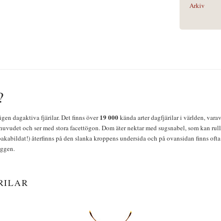
Arkiv
?
19 000
igen dagaktiva fjärilar. Det finns över
kända arter dagfjärilar i världen, vara
huvudet och ser med stora facettögon. Dom äter nektar med sugsnabel, som kan rulla
bakabildat!) återfinns på den slanka kroppens undersida och på ovansidan finns ofta 
yggen.
RILAR