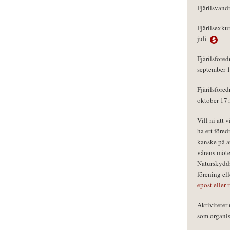
Fjärilsvand
Fjärilsexku
juli
Fjärilsföred
september 
Fjärilsföred
oktober 17
Vill ni att 
ha ett föred
kanske på a
vårens möte
Naturskydds
förening el
epost eller 
Aktivitete
som organisa