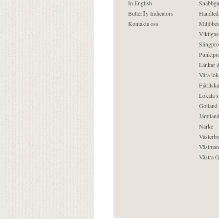
In English
Snabbgu
Butterfly Indicators
Handled
Kontakta oss
Miljöbes
Viktigast
Slingpro
Punktpro
Länkar &
Våra lok
Fjärilska
Lokala s
Gotland
Jämtlan
Närke
Västerbo
Västman
Västra G