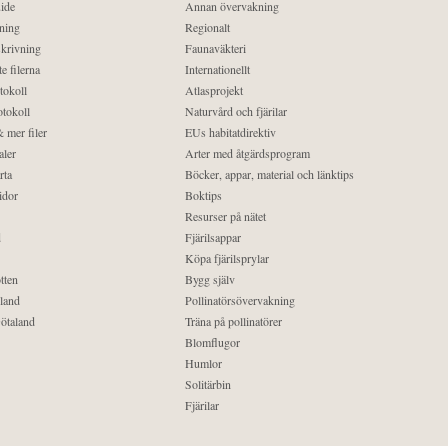
ide
Annan övervakning
ning
Regionalt
krivning
Faunaväkteri
e filerna
Internationellt
tokoll
Atlasprojekt
tokoll
Naturvård och fjärilar
 mer filer
EUs habitatdirektiv
aler
Arter med åtgärdsprogram
rta
Böcker, appar, material och länktips
idor
Boktips
Resurser på nätet
d
Fjärilsappar
Köpa fjärilsprylar
tten
Bygg själv
land
Pollinatörsövervakning
ötaland
Träna på pollinatörer
Blomflugor
Humlor
Solitärbin
Fjärilar