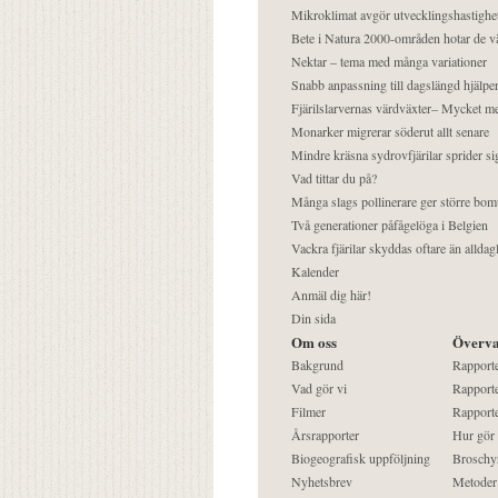
Mikroklimat avgör utvecklingshastighe
Bete i Natura 2000-områden hotar de v
Nektar – tema med många variationer
Snabb anpassning till dagslängd hjälper
Fjärilslarvernas värdväxter– Mycket 
Monarker migrerar söderut allt senare
Mindre kräsna sydrovfjärilar sprider si
Vad tittar du på?
Många slags pollinerare ger större bom
Två generationer påfågelöga i Belgien
Vackra fjärilar skyddas oftare än alldag
Kalender
Anmäl dig här!
Din sida
Om oss
Överva
Bakgrund
Rapport
Vad gör vi
Rapporte
Filmer
Rapporte
Årsrapporter
Hur gör
Biogeografisk uppföljning
Broschy
Nyhetsbrev
Metoder