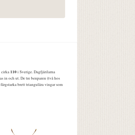
110
v cirka
i Sverige. Dagfjärilarna
s in och ut. De tre benparen (två hos
färgstarka brett triangulära vingar som