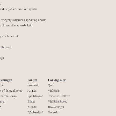
t
äddnätfjärilar som ska skyddas
 svingelgräsfjärilens spridning norrut
mer än en midsommarbukett
g snabbt norrut
ullsskörd
liga
kningen
Forum
Lär dig mer
era
Översikt
Quiz
ra från punktlokal
Ämnen
Vitfjärilar
ra från slinga
Fjärilsfrågor
Träna raps/kål/rov
 man?
Bilder
VitfjärilarSpeed
r
Allmänt
Juvela vingar
Fjärilsgalleri
Quizarkiv