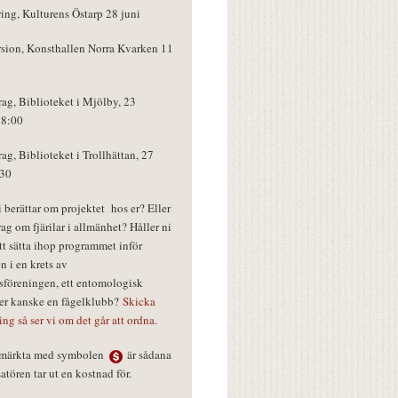
ring, Kulturens Östarp 28 juni
rsion, Konsthallen Norra Kvarken 11
rag, Biblioteket i Mjölby, 23
18:00
rag, Biblioteket i Trollhättan, 27
:30
vi berättar om projektet hos er? Eller
rag om fjärilar i allmänhet? Håller ni
tt sätta ihop programmet inför
n i en krets av
föreningen, ett entomologisk
ler kanske en fågelklubb?
Skicka
ring så ser vi om det går att ordna.
r märkta med symbolen
är sådana
tören tar ut en kostnad för.