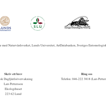
te med Naturvårdsverket, Lunds Universitet, ArtDatabanken, Sveriges Entomologis
Skriv ett brev
Ring oss
sk Dagfjärilsövervakning
Telefon: 046-222 3818 (Lars Petter
Lars Pettersson
Ekologihuset
223 62 Lund