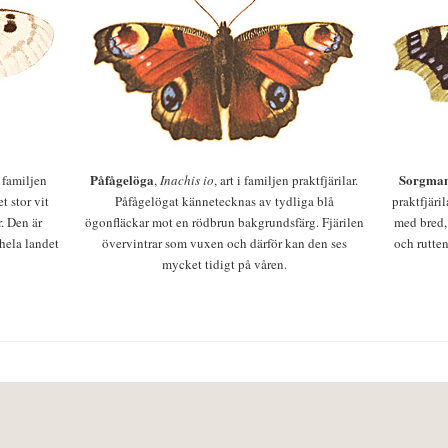
Påfågelöga
Sorgman
 i familjen
,
Inachis io
, art i familjen praktfjärilar.
t stor vit
Påfågelögat kännetecknas av tydliga blå
praktfjäri
r. Den är
ögonfläckar mot en rödbrun bakgrundsfärg. Fjärilen
med bred,
 hela landet
övervintrar som vuxen och därför kan den ses
och rutten
mycket tidigt på våren.