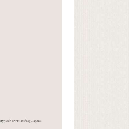
pstyp och arters särdrag</span>