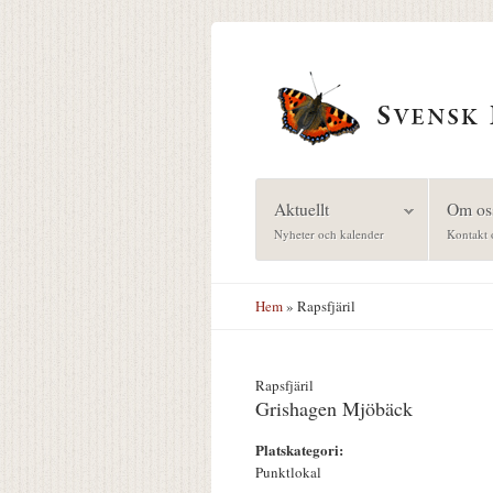
Hoppa till huvudinnehåll
Aktuellt
Om os
Nyheter och kalender
Kontakt 
Hem
» Rapsfjäril
Rapsfjäril
Grishagen Mjöbäck
Platskategori:
Punktlokal