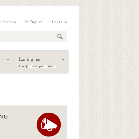
li medlem
In English
Logga in
formulär
Lär dig mer
Dagfjärilar & pollinatörer
ÅNG