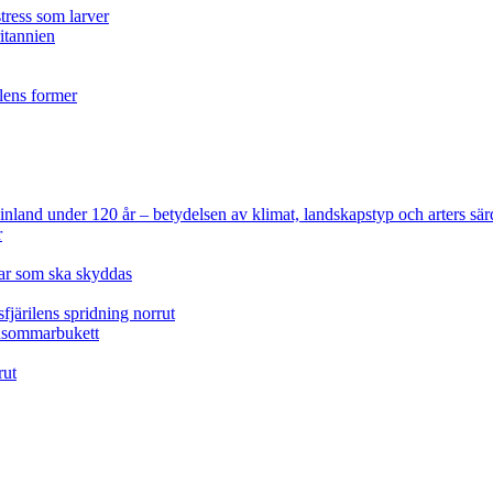
tress som larver
ritannien
ilens former
 Finland under 120 år
– betydelsen av klimat, landskapstyp och arters sär
r
lar som ska skyddas
fjärilens spridning norrut
idsommarbukett
rut