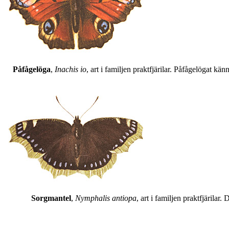
Påfågelöga
,
Inachis io
, art i familjen praktfjärilar. Påfågelögat 
Sorgmantel
,
Nymphalis antiopa
, art i familjen praktfjärila