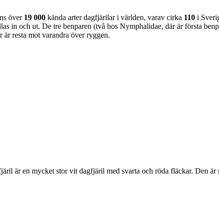
nns över
19 000
kända arter dagfjärilar i världen, varav cirka
110
i Sveri
as in och ut. De tre benparen (två hos Nymphalidae, där är första benpa
ar är resta mot varandra över ryggen.
lofjäril är en mycket stor vit dagfjäril med svarta och röda fläckar. Den 