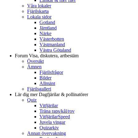
Länkar & mer filer
Våra lokaler
Fjärilskarta
Lokala sidor
Gotland
Jämtland
Närke
Västerbotten
Västmanland
Västra Götaland
Forum
Visa, diskutera, artbestäm
Översikt
Ämnen
Fjärilsfrågor
Bilder
Allmänt
Fjärilsgalleri
Lär dig mer
Dagfjärilar & pollinatörer
Quiz
Vitfjärilar
Träna raps/kål/rov
VitfjärilarSpeed
Juvela vingar
Quizarkiv
Annan övervakning