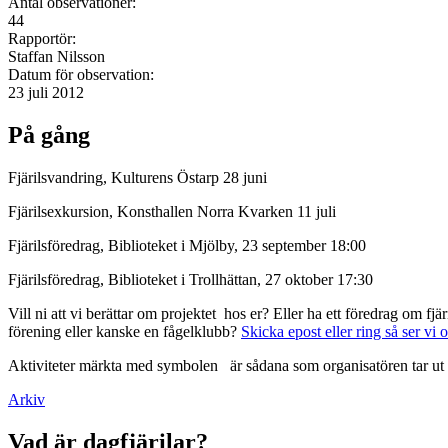
Antal observationer:
44
Rapportör:
Staffan Nilsson
Datum för observation:
23 juli 2012
På gång
Fjärilsvandring, Kulturens Östarp 28 juni
Fjärilsexkursion, Konsthallen Norra Kvarken 11 juli
Fjärilsföredrag, Biblioteket i Mjölby, 23 september 18:00
Fjärilsföredrag, Biblioteket i Trollhättan, 27 oktober 17:30
Vill ni att vi berättar om projektet hos er? Eller ha ett föredrag om f
förening eller kanske en fågelklubb?
Skicka epost eller ring så ser vi 
Aktiviteter märkta med symbolen
är sådana som organisatören tar ut 
Arkiv
Vad är dagfjärilar?