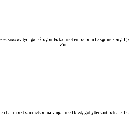
kännetecknas av tydliga blå ögonfläckar mot en rödbrun bakgrundsfärg. Fj
våren.
r. Den har mörkt sammetsbruna vingar med bred, gul ytterkant och äter bla