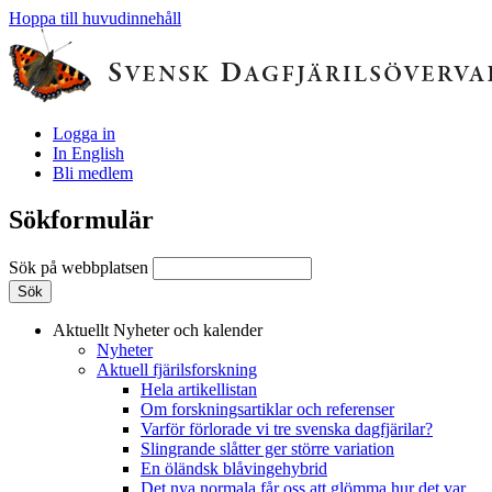
Hoppa till huvudinnehåll
Logga in
In English
Bli medlem
Sökformulär
Sök på webbplatsen
Aktuellt
Nyheter och kalender
Nyheter
Aktuell fjärilsforskning
Hela artikellistan
Om forskningsartiklar och referenser
Varför förlorade vi tre svenska dagfjärilar?
Slingrande slåtter ger större variation
En öländsk blåvingehybrid
Det nya normala får oss att glömma hur det var