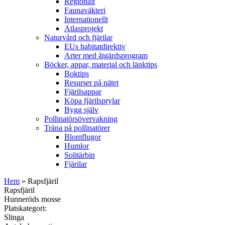
Regionalt
Faunaväkteri
Internationellt
Atlasprojekt
Naturvård och fjärilar
EUs habitatdirektiv
Arter med åtgärdsprogram
Böcker, appar, material och länktips
Boktips
Resurser på nätet
Fjärilsappar
Köpa fjärilsprylar
Bygg själv
Pollinatörsövervakning
Träna på pollinatörer
Blomflugor
Humlor
Solitärbin
Fjärilar
Hem
» Rapsfjäril
Rapsfjäril
Hunneröds mosse
Platskategori:
Slinga