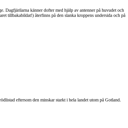
ge. Dagfjärilarna känner dofter med hjälp av antenner på huvudet och
ret tillbakabildat!) återfinns på den slanka kroppens undersida och på
är rödlistad eftersom den minskar starkt i hela landet utom på Gotland.