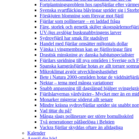
Fortplantningsproblem hos rapsfjärilar efter värmes
Svenska svartfläckiga blåvingar sprider sig i Storb
Förskjuten blomning som försvar mot fjäril
Fjärilar som pollinerare – en laddad fråga
Färg, storlek och genetik skiljer skogspärlemorfjär
UV-ljus avslöjar busksnabbvingens larver
Sydrovfjäril har smak för stadslivet
Handel med fjärilar omsätter miljontals dollar
Vätska i vingmembran kan ge fjärilsvingar färg
Drastisk minskning av danska habitatspecialister
Fjärilars spridning till nya områden i Sverige och
Spanska kamgräsfjärilar hotas av allt torrare somra
Mikroklimat avgör utvecklingshastighet
Bete i Natura 2000-områden hotar de väddnätfjäri
Nektar – tema med många variationer
Snabb anpassning till dagslängd hjälper svingelgräs
Fjärilslarvernas värdväxter– Mycket mer än en m
Monarker migrerar söderut allt senare
Mindre kräsna sydrovfjärilar sprider sig snabbt nor
Vad tittar du på?
Många slags pollinerare ger större bomullsskörd
Två generationer påfågelöga i Belgien
Vackra fjärilar skyddas oftare än alldagliga
Kalender
Anmäl dig här!