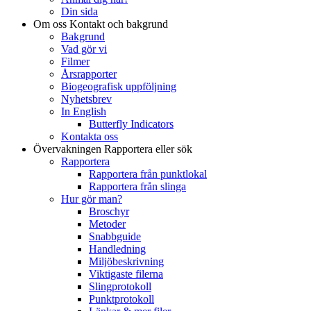
Din sida
Om oss
Kontakt och bakgrund
Bakgrund
Vad gör vi
Filmer
Årsrapporter
Biogeografisk uppföljning
Nyhetsbrev
In English
Butterfly Indicators
Kontakta oss
Övervakningen
Rapportera eller sök
Rapportera
Rapportera från punktlokal
Rapportera från slinga
Hur gör man?
Broschyr
Metoder
Snabbguide
Handledning
Miljöbeskrivning
Viktigaste filerna
Slingprotokoll
Punktprotokoll