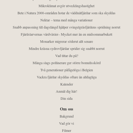
Mikroklimat avgör utvecklingshastighet
Bete i Natura 2000-områden hotar de väddnätfjärilar som ska skyddas
Nektar – tema med många variationer
Snabb anpassning till dagslängd hjälper svingelgräsfjärilens spridning norrut
Fjärilslarvernas värdväxter– Mycket mer än en midsommarbukett
Monarker migrerar söderut allt senare
Mindre kräsna sydrovfjärilar sprider sig snabbt norrut
Vad tittar du på?
Många slags pollinerare ger större bomullsskörd
Två generationer påfågelöga i Belgien
Vackra fjärilar skyddas oftare än alldagliga
Kalender
Anmäl dig här!
Din sida
Om oss
Bakgrund
Vad gör vi
Filmer