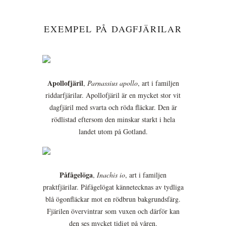
EXEMPEL PÅ DAGFJÄRILAR
Apollofjäril
,
Parnassius apollo
, art i familjen
riddarfjärilar. Apollofjäril är en mycket stor vit
dagfjäril med svarta och röda fläckar. Den är
rödlistad eftersom den minskar starkt i hela
landet utom på Gotland.
Påfågelöga
,
Inachis io
, art i familjen
praktfjärilar. Påfågelögat kännetecknas av tydliga
blå ögonfläckar mot en rödbrun bakgrundsfärg.
Fjärilen övervintrar som vuxen och därför kan
den ses mycket tidigt på våren.