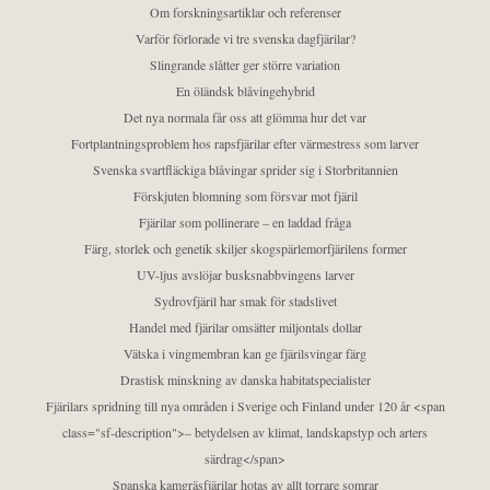
Om forskningsartiklar och referenser
Varför förlorade vi tre svenska dagfjärilar?
Slingrande slåtter ger större variation
En öländsk blåvingehybrid
Det nya normala får oss att glömma hur det var
Fortplantningsproblem hos rapsfjärilar efter värmestress som larver
Svenska svartfläckiga blåvingar sprider sig i Storbritannien
Förskjuten blomning som försvar mot fjäril
Fjärilar som pollinerare – en laddad fråga
Färg, storlek och genetik skiljer skogspärlemorfjärilens former
UV-ljus avslöjar busksnabbvingens larver
Sydrovfjäril har smak för stadslivet
Handel med fjärilar omsätter miljontals dollar
Vätska i vingmembran kan ge fjärilsvingar färg
Drastisk minskning av danska habitatspecialister
Fjärilars spridning till nya områden i Sverige och Finland under 120 år <span
class="sf-description">– betydelsen av klimat, landskapstyp och arters
särdrag</span>
Spanska kamgräsfjärilar hotas av allt torrare somrar