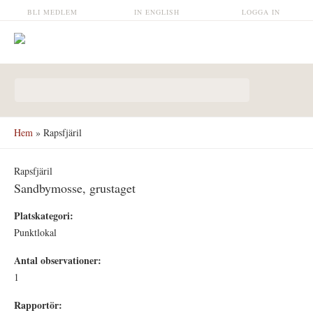
Hoppa till huvudinnehåll
BLI MEDLEM
IN ENGLISH
LOGGA IN
Sökformulär
Hem
» Rapsfjäril
Rapsfjäril
Sandbymosse, grustaget
Platskategori:
Punktlokal
Antal observationer:
1
Rapportör: