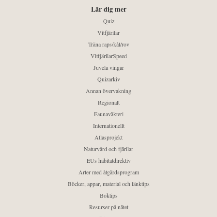
Lär dig mer
Quiz
Vitfjärilar
Träna raps/kål/rov
VitfjärilarSpeed
Juvela vingar
Quizarkiv
Annan övervakning
Regionalt
Faunaväkteri
Internationellt
Atlasprojekt
Naturvård och fjärilar
EUs habitatdirektiv
Arter med åtgärdsprogram
Böcker, appar, material och länktips
Boktips
Resurser på nätet