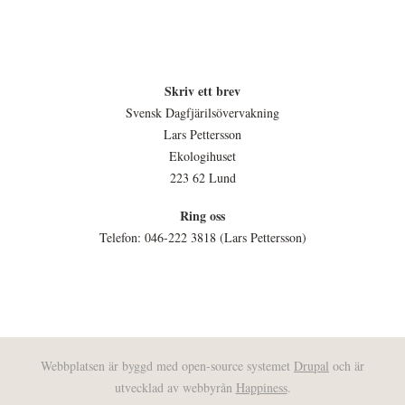
Skriv ett brev
Svensk Dagfjärilsövervakning
Lars Pettersson
Ekologihuset
223 62 Lund
Ring oss
Telefon: 046-222 3818 (Lars Pettersson)
Webbplatsen är byggd med open-source systemet
Drupal
och är
utvecklad av webbyrån
Happiness
.