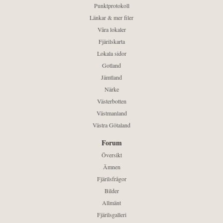
Punktprotokoll
Länkar & mer filer
Våra lokaler
Fjärilskarta
Lokala sidor
Gotland
Jämtland
Närke
Västerbotten
Västmanland
Västra Götaland
Forum
Översikt
Ämnen
Fjärilsfrågor
Bilder
Allmänt
Fjärilsgalleri