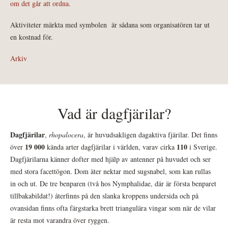
om det går att ordna.
Aktiviteter märkta med symbolen
är sådana som organisatören tar ut
en kostnad för.
Arkiv
Vad är dagfjärilar?
Dagfjärilar
,
rhopalocera
, är huvudsakligen dagaktiva fjärilar. Det finns
19 000
110
över
kända arter dagfjärilar i världen, varav cirka
i Sverige.
Dagfjärilarna känner dofter med hjälp av antenner på huvudet och ser
med stora facettögon. Dom äter nektar med sugsnabel, som kan rullas
in och ut. De tre benparen (två hos Nymphalidae, där är första benparet
tillbakabildat!) återfinns på den slanka kroppens undersida och på
ovansidan finns ofta färgstarka brett triangulära vingar som när de vilar
är resta mot varandra över ryggen.