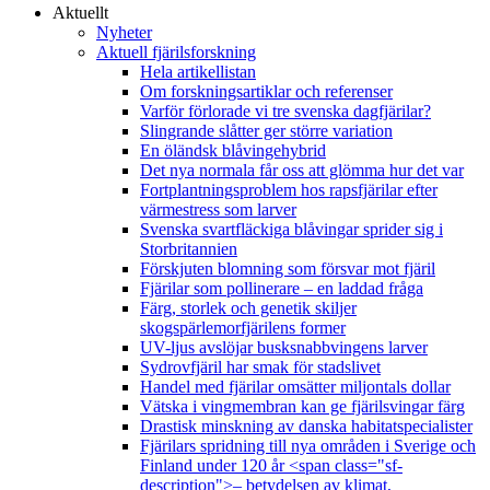
Aktuellt
Nyheter
Aktuell fjärilsforskning
Hela artikellistan
Om forskningsartiklar och referenser
Varför förlorade vi tre svenska dagfjärilar?
Slingrande slåtter ger större variation
En öländsk blåvingehybrid
Det nya normala får oss att glömma hur det var
Fortplantningsproblem hos rapsfjärilar efter
värmestress som larver
Svenska svartfläckiga blåvingar sprider sig i
Storbritannien
Förskjuten blomning som försvar mot fjäril
Fjärilar som pollinerare – en laddad fråga
Färg, storlek och genetik skiljer
skogspärlemorfjärilens former
UV-ljus avslöjar busksnabbvingens larver
Sydrovfjäril har smak för stadslivet
Handel med fjärilar omsätter miljontals dollar
Vätska i vingmembran kan ge fjärilsvingar färg
Drastisk minskning av danska habitatspecialister
Fjärilars spridning till nya områden i Sverige och
Finland under 120 år <span class="sf-
description">– betydelsen av klimat,