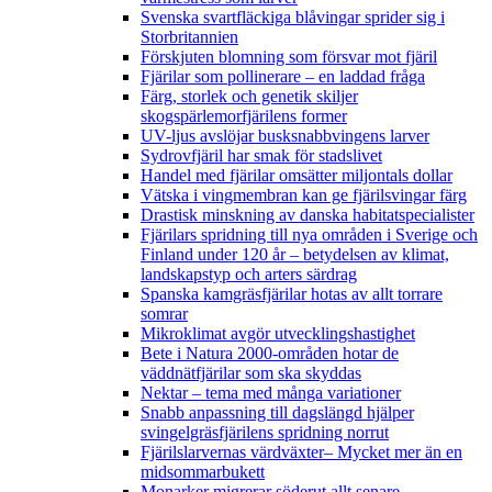
Svenska svartfläckiga blåvingar sprider sig i
Storbritannien
Förskjuten blomning som försvar mot fjäril
Fjärilar som pollinerare – en laddad fråga
Färg, storlek och genetik skiljer
skogspärlemorfjärilens former
UV-ljus avslöjar busksnabbvingens larver
Sydrovfjäril har smak för stadslivet
Handel med fjärilar omsätter miljontals dollar
Vätska i vingmembran kan ge fjärilsvingar färg
Drastisk minskning av danska habitatspecialister
Fjärilars spridning till nya områden i Sverige och
Finland under 120 år
– betydelsen av klimat,
landskapstyp och arters särdrag
Spanska kamgräsfjärilar hotas av allt torrare
somrar
Mikroklimat avgör utvecklingshastighet
Bete i Natura 2000-områden hotar de
väddnätfjärilar som ska skyddas
Nektar – tema med många variationer
Snabb anpassning till dagslängd hjälper
svingelgräsfjärilens spridning norrut
Fjärilslarvernas värdväxter– Mycket mer än en
midsommarbukett
Monarker migrerar söderut allt senare