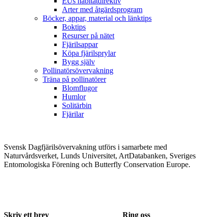
EUs habitatdirektiv
Arter med åtgärdsprogram
Böcker, appar, material och länktips
Boktips
Resurser på nätet
Fjärilsappar
Köpa fjärilsprylar
Bygg själv
Pollinatörsövervakning
Träna på pollinatörer
Blomflugor
Humlor
Solitärbin
Fjärilar
Svensk Dagfjärilsövervakning utförs i samarbete med
Naturvårdsverket, Lunds Universitet, ArtDatabanken, Sveriges
Entomologiska Förening och Butterfly Conservation Europe.
Skriv ett brev
Ring oss