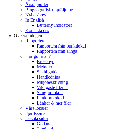
Årsrapporter
Biogeografisk uppföljning
Nyhetsbrev
In English
Butterfly Indicators
Kontakta oss
Övervakningen
Rapportera
Rapportera från punktlokal
Rapportera från slinga
Hur gör man?
Broschyr
Metoder
Snabbguide
Handledning
Miljöbeskrivning
Viktigaste filerna
Slingprotokoll
Punktprotokoll
Länkar & mer filer
Våra lokaler
Fjärilskarta
Lokala sidor
Gotland
Jämtland