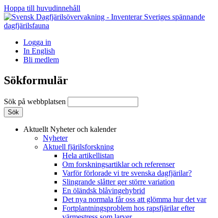
Hoppa till huvudinnehåll
Logga in
In English
Bli medlem
Sökformulär
Sök på webbplatsen
Aktuellt
Nyheter och kalender
Nyheter
Aktuell fjärilsforskning
Hela artikellistan
Om forskningsartiklar och referenser
Varför förlorade vi tre svenska dagfjärilar?
Slingrande slåtter ger större variation
En öländsk blåvingehybrid
Det nya normala får oss att glömma hur det var
Fortplantningsproblem hos rapsfjärilar efter
värmestress som larver