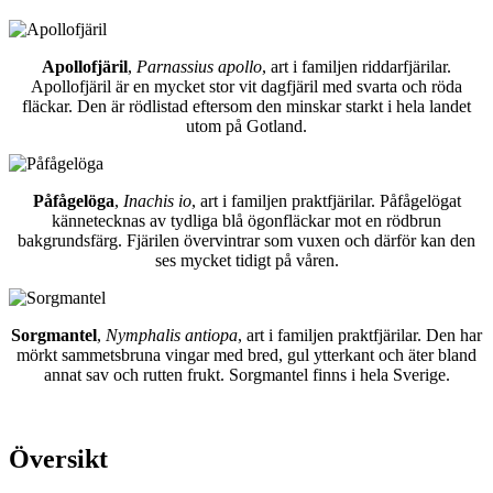
Apollofjäril
,
Parnassius apollo
, art i familjen riddarfjärilar.
Apollofjäril är en mycket stor vit dagfjäril med svarta och röda
fläckar. Den är rödlistad eftersom den minskar starkt i hela landet
utom på Gotland.
Påfågelöga
,
Inachis io
, art i familjen praktfjärilar. Påfågelögat
kännetecknas av tydliga blå ögonfläckar mot en rödbrun
bakgrundsfärg. Fjärilen övervintrar som vuxen och därför kan den
ses mycket tidigt på våren.
Sorgmantel
,
Nymphalis antiopa
, art i familjen praktfjärilar. Den har
mörkt sammetsbruna vingar med bred, gul ytterkant och äter bland
annat sav och rutten frukt. Sorgmantel finns i hela Sverige.
Översikt