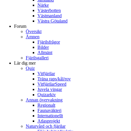
Närke
Västerbotten
Västmanland
Västra Götaland
Forum
Översikt
Ämnen
Fjärilsfrågor
Bilder
Allmänt
Fjärilsgalleri
Lär dig mer
Quiz
Vitfjärilar
Träna raps/kål/rov
VitfjärilarSpeed
Juvela vingar
Quizarkiv
Annan övervakning
Regionalt
Faunaväkteri
Internationellt
Atlasprojekt
Naturvård och fjärilar