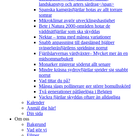
landskapstyp och arters särdrag</span>
Spanska kamgräsfjärilar hotas av allt torrare
somrar
Mikroklimat avgör utvecklingshastighet
Bete i Natura 2000-områden hotar de
väddnätfjärilar som ska skyddas
Nektar – tema med många variationer
Snabb anpassning till dagslängd hjälper
svingelgräsfjärilens spridning norrut
Fjärilslarvernas värdväxter– Mycket mer än en
midsommarbukett
Monarker migrerar söderut allt senare
Mindre kräsna sydrovfjärilar sprider sig snabbt
norrut
Vad tittar du på?
Många slags pollinerare ger större bomullsskörd
Två generationer påfågelöga i Belgien
Vackra fjärilar skyddas oftare än alldagliga
Kalender
Anmäl dig här!
Din sida
Om oss
Bakgrund
Vad gör vi
Filmer