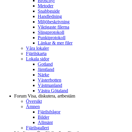
Broschyr
Metoder
Snabbguide
Handledning
Miljöbeskrivning
Viktigaste filerna
Slingprotokoll
Punktprotokoll
Länkar & mer filer
Våra lokaler
Fjärilskarta
Lokala sidor
Gotland
Jämtland
Närke
Västerbotten
Västmanland
Västra Götaland
Forum
Visa, diskutera, artbestäm
Översikt
Ämnen
Fjärilsfrågor
Bilder
Allmänt
Fjärilsgalleri