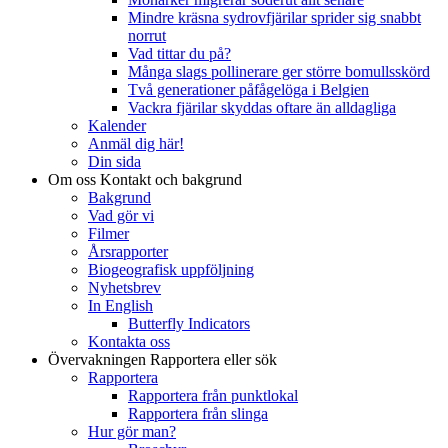
Mindre kräsna sydrovfjärilar sprider sig snabbt
norrut
Vad tittar du på?
Många slags pollinerare ger större bomullsskörd
Två generationer påfågelöga i Belgien
Vackra fjärilar skyddas oftare än alldagliga
Kalender
Anmäl dig här!
Din sida
Om oss
Kontakt och bakgrund
Bakgrund
Vad gör vi
Filmer
Årsrapporter
Biogeografisk uppföljning
Nyhetsbrev
In English
Butterfly Indicators
Kontakta oss
Övervakningen
Rapportera eller sök
Rapportera
Rapportera från punktlokal
Rapportera från slinga
Hur gör man?