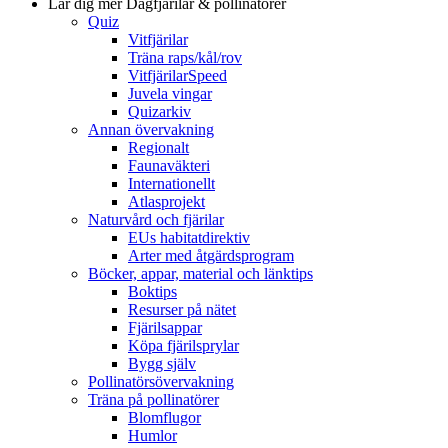
Lär dig mer
Dagfjärilar & pollinatörer
Quiz
Vitfjärilar
Träna raps/kål/rov
VitfjärilarSpeed
Juvela vingar
Quizarkiv
Annan övervakning
Regionalt
Faunaväkteri
Internationellt
Atlasprojekt
Naturvård och fjärilar
EUs habitatdirektiv
Arter med åtgärdsprogram
Böcker, appar, material och länktips
Boktips
Resurser på nätet
Fjärilsappar
Köpa fjärilsprylar
Bygg själv
Pollinatörsövervakning
Träna på pollinatörer
Blomflugor
Humlor