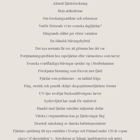
Aktuell fjärilsforskning
Hela artikellistan
Om forskningsartiklar och referenser
Varför förlorade vi tre svenska dagfjärilar?
Slingrande slåtter ger större variation
En öländsk blåvingehybrid
Det nya normala får oss att glömma hur det var
Fortplantningsproblem hos rapsfjärilar efter värmestress som larver
Svenska svartfläckiga blåvingar sprider sig i Storbritannien
Förskjuten blomning som försvar mot fjäril
Fjärilar som pollinerare – en laddad fråga
Färg, storlek och genetik skiljer skogspärlemorfjärilens former
UV-ljus avslöjar busksnabbvingens larver
Sydrovfjäril har smak för stadslivet
Handel med fjärilar omsätter miljontals dollar
Vätska i vingmembran kan ge fjärilsvingar färg
Drastisk minskning av danska habitatspecialister
Fjärilars spridning till nya områden i Sverige och Finland under 120 år <span
class="sf-description">– betydelsen av klimat, landskapstyp och arters