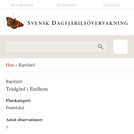
Hoppa till huvudinnehåll
BLI MEDLEM
IN ENGLISH
LOGGA IN
Sökformulär
Hem
» Rapsfjäril
Rapsfjäril
Trädgård i Etelhem
Platskategori:
Punktlokal
Antal observationer:
1