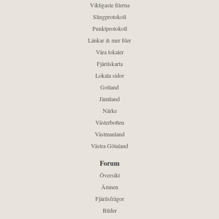
Viktigaste filerna
Slingprotokoll
Punktprotokoll
Länkar & mer filer
Våra lokaler
Fjärilskarta
Lokala sidor
Gotland
Jämtland
Närke
Västerbotten
Västmanland
Västra Götaland
Forum
Översikt
Ämnen
Fjärilsfrågor
Bilder