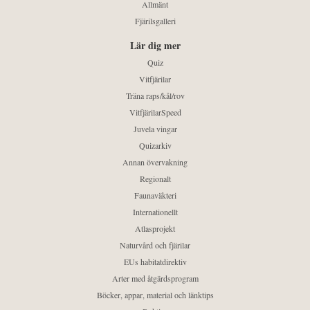
Allmänt
Fjärilsgalleri
Lär dig mer
Quiz
Vitfjärilar
Träna raps/kål/rov
VitfjärilarSpeed
Juvela vingar
Quizarkiv
Annan övervakning
Regionalt
Faunaväkteri
Internationellt
Atlasprojekt
Naturvård och fjärilar
EUs habitatdirektiv
Arter med åtgärdsprogram
Böcker, appar, material och länktips