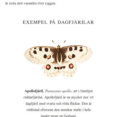
är resta mot varandra över ryggen.
EXEMPEL PÅ DAGFJÄRILAR
Apollofjäril
,
Parnassius apollo
, art i familjen
riddarfjärilar. Apollofjäril är en mycket stor vit
dagfjäril med svarta och röda fläckar. Den är
rödlistad eftersom den minskar starkt i hela
landet utom på Gotland.