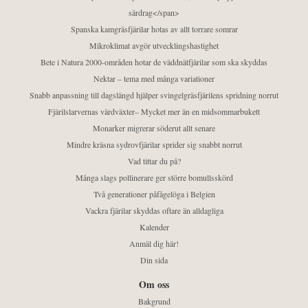
särdrag</span>
Spanska kamgräsfjärilar hotas av allt torrare somrar
Mikroklimat avgör utvecklingshastighet
Bete i Natura 2000-områden hotar de väddnätfjärilar som ska skyddas
Nektar – tema med många variationer
Snabb anpassning till dagslängd hjälper svingelgräsfjärilens spridning norrut
Fjärilslarvernas värdväxter– Mycket mer än en midsommarbukett
Monarker migrerar söderut allt senare
Mindre kräsna sydrovfjärilar sprider sig snabbt norrut
Vad tittar du på?
Många slags pollinerare ger större bomullsskörd
Två generationer påfågelöga i Belgien
Vackra fjärilar skyddas oftare än alldagliga
Kalender
Anmäl dig här!
Din sida
Om oss
Bakgrund