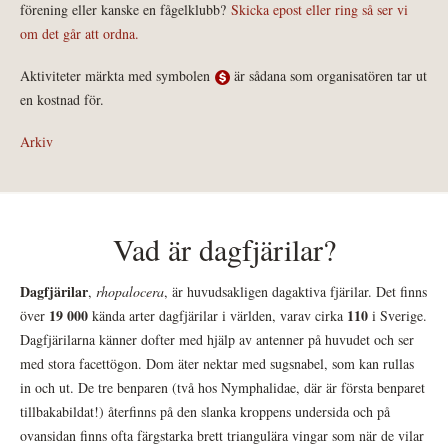
förening eller kanske en fågelklubb?
Skicka epost eller ring så ser vi
om det går att ordna.
Aktiviteter märkta med symbolen
är sådana som organisatören tar ut
en kostnad för.
Arkiv
Vad är dagfjärilar?
Dagfjärilar
,
rhopalocera
, är huvudsakligen dagaktiva fjärilar. Det finns
19 000
110
över
kända arter dagfjärilar i världen, varav cirka
i Sverige.
Dagfjärilarna känner dofter med hjälp av antenner på huvudet och ser
med stora facettögon. Dom äter nektar med sugsnabel, som kan rullas
in och ut. De tre benparen (två hos Nymphalidae, där är första benparet
tillbakabildat!) återfinns på den slanka kroppens undersida och på
ovansidan finns ofta färgstarka brett triangulära vingar som när de vilar