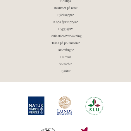
Boktips
Resurser på nätet
Fjärilsappar
Köpa fjärilsprylar
Bygg själv
Pollinatörsövervakning
Träna på pollinatörer
Blomflugor
Humlor
Solitärbin
Fjärilar