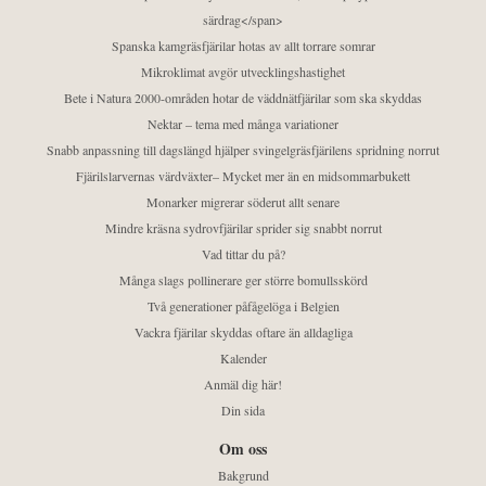
särdrag</span>
Spanska kamgräsfjärilar hotas av allt torrare somrar
Mikroklimat avgör utvecklingshastighet
Bete i Natura 2000-områden hotar de väddnätfjärilar som ska skyddas
Nektar – tema med många variationer
Snabb anpassning till dagslängd hjälper svingelgräsfjärilens spridning norrut
Fjärilslarvernas värdväxter– Mycket mer än en midsommarbukett
Monarker migrerar söderut allt senare
Mindre kräsna sydrovfjärilar sprider sig snabbt norrut
Vad tittar du på?
Många slags pollinerare ger större bomullsskörd
Två generationer påfågelöga i Belgien
Vackra fjärilar skyddas oftare än alldagliga
Kalender
Anmäl dig här!
Din sida
Om oss
Bakgrund