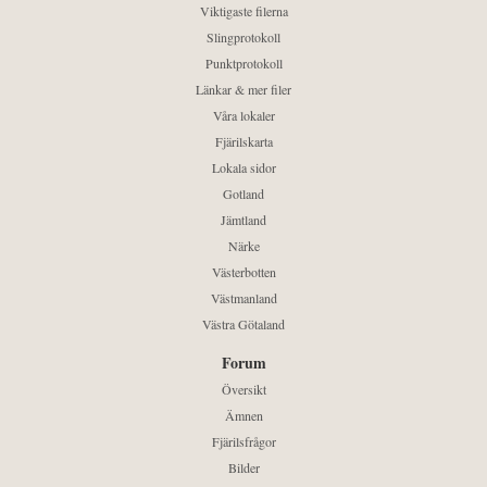
Viktigaste filerna
Slingprotokoll
Punktprotokoll
Länkar & mer filer
Våra lokaler
Fjärilskarta
Lokala sidor
Gotland
Jämtland
Närke
Västerbotten
Västmanland
Västra Götaland
Forum
Översikt
Ämnen
Fjärilsfrågor
Bilder