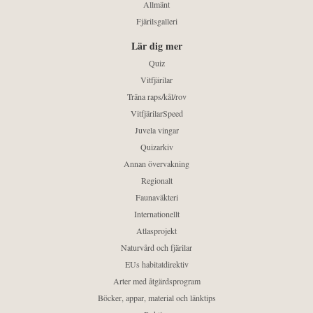
Allmänt
Fjärilsgalleri
Lär dig mer
Quiz
Vitfjärilar
Träna raps/kål/rov
VitfjärilarSpeed
Juvela vingar
Quizarkiv
Annan övervakning
Regionalt
Faunaväkteri
Internationellt
Atlasprojekt
Naturvård och fjärilar
EUs habitatdirektiv
Arter med åtgärdsprogram
Böcker, appar, material och länktips