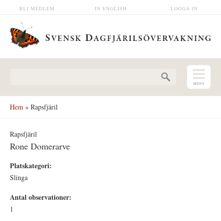
Hoppa till huvudinnehåll
BLI MEDLEM
IN ENGLISH
LOGGA IN
Sökformulär
Hem
» Rapsfjäril
Rapsfjäril
Rone Domerarve
Platskategori:
Slinga
Antal observationer:
1