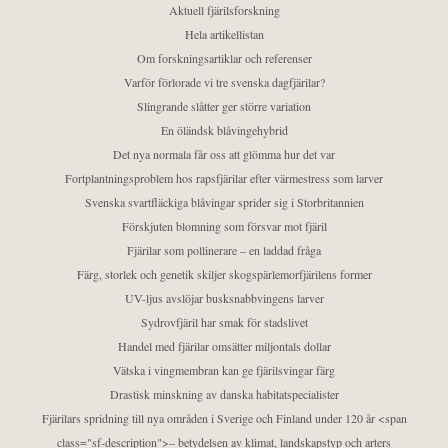
Aktuell fjärilsforskning
Hela artikellistan
Om forskningsartiklar och referenser
Varför förlorade vi tre svenska dagfjärilar?
Slingrande slåtter ger större variation
En öländsk blåvingehybrid
Det nya normala får oss att glömma hur det var
Fortplantningsproblem hos rapsfjärilar efter värmestress som larver
Svenska svartfläckiga blåvingar sprider sig i Storbritannien
Förskjuten blomning som försvar mot fjäril
Fjärilar som pollinerare – en laddad fråga
Färg, storlek och genetik skiljer skogspärlemorfjärilens former
UV-ljus avslöjar busksnabbvingens larver
Sydrovfjäril har smak för stadslivet
Handel med fjärilar omsätter miljontals dollar
Vätska i vingmembran kan ge fjärilsvingar färg
Drastisk minskning av danska habitatspecialister
Fjärilars spridning till nya områden i Sverige och Finland under 120 år <span
class="sf-description">– betydelsen av klimat, landskapstyp och arters