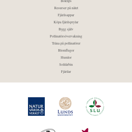
Boktips
Resurser på nätet
Fjärilsappar
Köpa fjärilsprylar
Bygg själv
Pollinatörsövervakning
Träna på pollinatörer
Blomflugor
Humlor
Solitärbin
Fjärilar