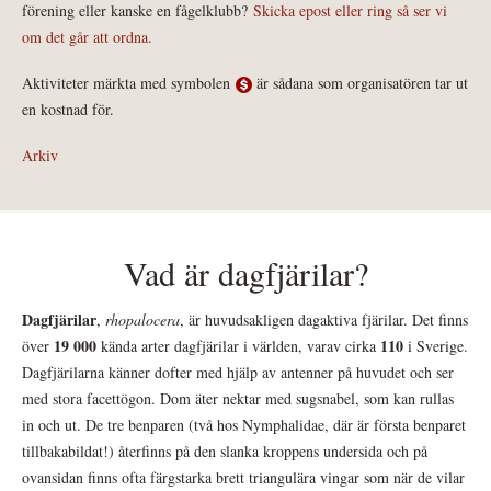
förening eller kanske en fågelklubb?
Skicka epost eller ring så ser vi
om det går att ordna.
Aktiviteter märkta med symbolen
är sådana som organisatören tar ut
en kostnad för.
Arkiv
Vad är dagfjärilar?
Dagfjärilar
,
rhopalocera
, är huvudsakligen dagaktiva fjärilar. Det finns
19 000
110
över
kända arter dagfjärilar i världen, varav cirka
i Sverige.
Dagfjärilarna känner dofter med hjälp av antenner på huvudet och ser
med stora facettögon. Dom äter nektar med sugsnabel, som kan rullas
in och ut. De tre benparen (två hos Nymphalidae, där är första benparet
tillbakabildat!) återfinns på den slanka kroppens undersida och på
ovansidan finns ofta färgstarka brett triangulära vingar som när de vilar