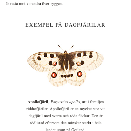
är resta mot varandra över ryggen.
EXEMPEL PÅ DAGFJÄRILAR
Apollofjäril
,
Parnassius apollo
, art i familjen
riddarfjärilar. Apollofjäril är en mycket stor vit
dagfjäril med svarta och röda fläckar. Den är
rödlistad eftersom den minskar starkt i hela
landet utom på Gotland.