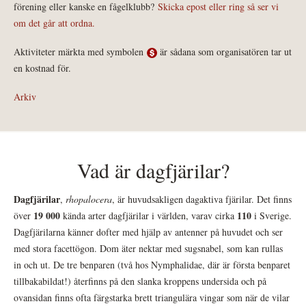
förening eller kanske en fågelklubb?
Skicka epost eller ring så ser vi
om det går att ordna.
Aktiviteter märkta med symbolen
är sådana som organisatören tar ut
en kostnad för.
Arkiv
Vad är dagfjärilar?
Dagfjärilar
,
rhopalocera
, är huvudsakligen dagaktiva fjärilar. Det finns
19 000
110
över
kända arter dagfjärilar i världen, varav cirka
i Sverige.
Dagfjärilarna känner dofter med hjälp av antenner på huvudet och ser
med stora facettögon. Dom äter nektar med sugsnabel, som kan rullas
in och ut. De tre benparen (två hos Nymphalidae, där är första benparet
tillbakabildat!) återfinns på den slanka kroppens undersida och på
ovansidan finns ofta färgstarka brett triangulära vingar som när de vilar