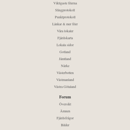
Viktigaste filerna
Slingprotokoll
Punktprotokoll
Länkar & mer filer
Våra lokaler
Fjärilskarta
Lokala sidor
Gotland
Jämtland
Närke
Västerbotten
Västmanland
Västra Götaland
Forum
Översikt
Ämnen
Fjärilsfrågor
Bilder