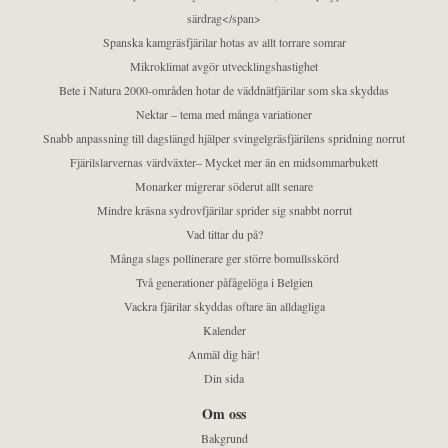
särdrag</span>
Spanska kamgräsfjärilar hotas av allt torrare somrar
Mikroklimat avgör utvecklingshastighet
Bete i Natura 2000-områden hotar de väddnätfjärilar som ska skyddas
Nektar – tema med många variationer
Snabb anpassning till dagslängd hjälper svingelgräsfjärilens spridning norrut
Fjärilslarvernas värdväxter– Mycket mer än en midsommarbukett
Monarker migrerar söderut allt senare
Mindre kräsna sydrovfjärilar sprider sig snabbt norrut
Vad tittar du på?
Många slags pollinerare ger större bomullsskörd
Två generationer påfågelöga i Belgien
Vackra fjärilar skyddas oftare än alldagliga
Kalender
Anmäl dig här!
Din sida
Om oss
Bakgrund