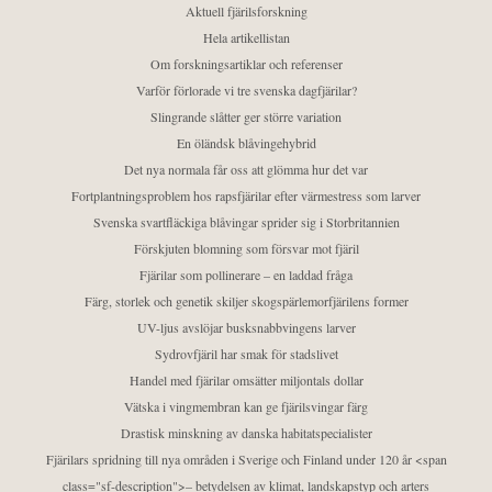
Aktuell fjärilsforskning
Hela artikellistan
Om forskningsartiklar och referenser
Varför förlorade vi tre svenska dagfjärilar?
Slingrande slåtter ger större variation
En öländsk blåvingehybrid
Det nya normala får oss att glömma hur det var
Fortplantningsproblem hos rapsfjärilar efter värmestress som larver
Svenska svartfläckiga blåvingar sprider sig i Storbritannien
Förskjuten blomning som försvar mot fjäril
Fjärilar som pollinerare – en laddad fråga
Färg, storlek och genetik skiljer skogspärlemorfjärilens former
UV-ljus avslöjar busksnabbvingens larver
Sydrovfjäril har smak för stadslivet
Handel med fjärilar omsätter miljontals dollar
Vätska i vingmembran kan ge fjärilsvingar färg
Drastisk minskning av danska habitatspecialister
Fjärilars spridning till nya områden i Sverige och Finland under 120 år <span
class="sf-description">– betydelsen av klimat, landskapstyp och arters