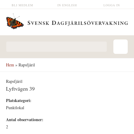
Hoppa till huvudinnehåll
BLI MEDLEM
IN ENGLISH
LOGGA IN
Sökformulär
Hem
» Rapsfjäril
Rapsfjäril
Lyftvägen 39
Platskategori:
Punktlokal
Antal observationer:
2