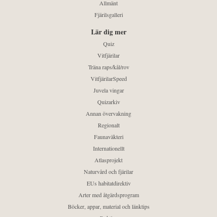
Allmänt
Fjärilsgalleri
Lär dig mer
Quiz
Vitfjärilar
Träna raps/kål/rov
VitfjärilarSpeed
Juvela vingar
Quizarkiv
Annan övervakning
Regionalt
Faunaväkteri
Internationellt
Atlasprojekt
Naturvård och fjärilar
EUs habitatdirektiv
Arter med åtgärdsprogram
Böcker, appar, material och länktips