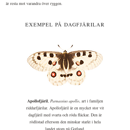
är resta mot varandra över ryggen.
EXEMPEL PÅ DAGFJÄRILAR
Apollofjäril
,
Parnassius apollo
, art i familjen
riddarfjärilar. Apollofjäril är en mycket stor vit
dagfjäril med svarta och röda fläckar. Den är
rödlistad eftersom den minskar starkt i hela
landet utom på Gotland.