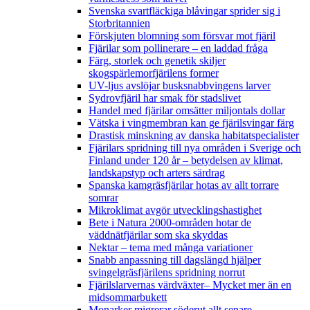
Svenska svartfläckiga blåvingar sprider sig i
Storbritannien
Förskjuten blomning som försvar mot fjäril
Fjärilar som pollinerare – en laddad fråga
Färg, storlek och genetik skiljer
skogspärlemorfjärilens former
UV-ljus avslöjar busksnabbvingens larver
Sydrovfjäril har smak för stadslivet
Handel med fjärilar omsätter miljontals dollar
Vätska i vingmembran kan ge fjärilsvingar färg
Drastisk minskning av danska habitatspecialister
Fjärilars spridning till nya områden i Sverige och
Finland under 120 år
– betydelsen av klimat,
landskapstyp och arters särdrag
Spanska kamgräsfjärilar hotas av allt torrare
somrar
Mikroklimat avgör utvecklingshastighet
Bete i Natura 2000-områden hotar de
väddnätfjärilar som ska skyddas
Nektar – tema med många variationer
Snabb anpassning till dagslängd hjälper
svingelgräsfjärilens spridning norrut
Fjärilslarvernas värdväxter– Mycket mer än en
midsommarbukett
Monarker migrerar söderut allt senare