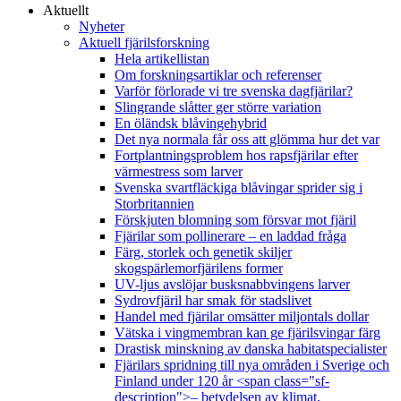
Aktuellt
Nyheter
Aktuell fjärilsforskning
Hela artikellistan
Om forskningsartiklar och referenser
Varför förlorade vi tre svenska dagfjärilar?
Slingrande slåtter ger större variation
En öländsk blåvingehybrid
Det nya normala får oss att glömma hur det var
Fortplantningsproblem hos rapsfjärilar efter
värmestress som larver
Svenska svartfläckiga blåvingar sprider sig i
Storbritannien
Förskjuten blomning som försvar mot fjäril
Fjärilar som pollinerare – en laddad fråga
Färg, storlek och genetik skiljer
skogspärlemorfjärilens former
UV-ljus avslöjar busksnabbvingens larver
Sydrovfjäril har smak för stadslivet
Handel med fjärilar omsätter miljontals dollar
Vätska i vingmembran kan ge fjärilsvingar färg
Drastisk minskning av danska habitatspecialister
Fjärilars spridning till nya områden i Sverige och
Finland under 120 år <span class="sf-
description">– betydelsen av klimat,