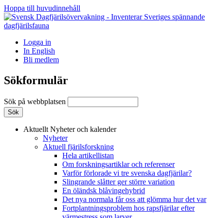
Hoppa till huvudinnehåll
Logga in
In English
Bli medlem
Sökformulär
Sök på webbplatsen
Aktuellt
Nyheter och kalender
Nyheter
Aktuell fjärilsforskning
Hela artikellistan
Om forskningsartiklar och referenser
Varför förlorade vi tre svenska dagfjärilar?
Slingrande slåtter ger större variation
En öländsk blåvingehybrid
Det nya normala får oss att glömma hur det var
Fortplantningsproblem hos rapsfjärilar efter
värmestress som larver