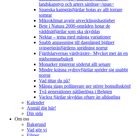
landskapstyp och arters särdrag</span>
Spanska kamgräsfjärilar hotas av allt torrare
somrar
Mikroklimat avgör utvecklingshastighet
Bete i Natura 2000-områden hotar de
väddnätfjärilar som ska skyddas
Nektar – tema med många variationer
Snabb anpassning till dagslängd hjälper
svingelgräsfjärilens spridning norrut
Fjärilslarvernas värdväxter– Mycket mer än en
midsommarbukett
Monarker migrerar söderut allt senare
Mindre kräsna sydrovfjärilar sprider sig snabbt
norrut
Vad tittar du på?
Många slags pollinerare ger större bomullsskörd
Två generationer påfågelöga i Belgien
Vackra fjärilar skyddas oftare än alldagliga
Kalender
Anmäl dig här!
Din sida
Om oss
Bakgrund
Vad gör vi
Filmer