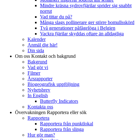
Mindre kräsna sydrovfjärilar sprider sig snabbt
norrut
Vad tittar du på?
Många slags pollinerare ger större bomullsskörd
Två generationer påfågelöga i Belgien
Vackra fjärilar skyddas oftare än alldagliga
Kalender
Anmäl dig här!
Din sida
Om oss
Kontakt och bakgrund
Bakgrund
Vad gör vi
Filmer
Årsrapporter
Biogeografisk uppföljning
Nyhetsbrev
In English
Butterfly Indicators
Kontakta oss
Övervakningen
Rapportera eller sök
Rapportera
Rapportera från punktlokal
Rapportera från slinga
Hur gör man?