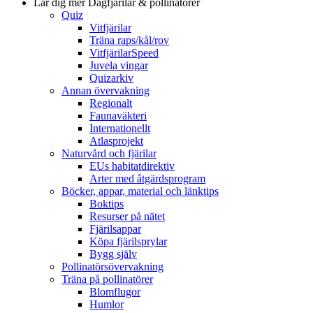
Lär dig mer
Dagfjärilar & pollinatörer
Quiz
Vitfjärilar
Träna raps/kål/rov
VitfjärilarSpeed
Juvela vingar
Quizarkiv
Annan övervakning
Regionalt
Faunaväkteri
Internationellt
Atlasprojekt
Naturvård och fjärilar
EUs habitatdirektiv
Arter med åtgärdsprogram
Böcker, appar, material och länktips
Boktips
Resurser på nätet
Fjärilsappar
Köpa fjärilsprylar
Bygg själv
Pollinatörsövervakning
Träna på pollinatörer
Blomflugor
Humlor