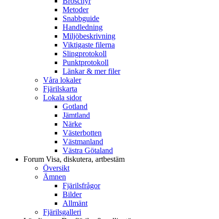
Broschyr
Metoder
Snabbguide
Handledning
Miljöbeskrivning
Viktigaste filerna
Slingprotokoll
Punktprotokoll
Länkar & mer filer
Våra lokaler
Fjärilskarta
Lokala sidor
Gotland
Jämtland
Närke
Västerbotten
Västmanland
Västra Götaland
Forum
Visa, diskutera, artbestäm
Översikt
Ämnen
Fjärilsfrågor
Bilder
Allmänt
Fjärilsgalleri