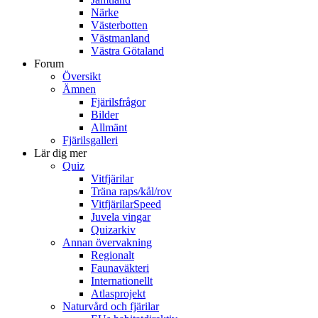
Närke
Västerbotten
Västmanland
Västra Götaland
Forum
Översikt
Ämnen
Fjärilsfrågor
Bilder
Allmänt
Fjärilsgalleri
Lär dig mer
Quiz
Vitfjärilar
Träna raps/kål/rov
VitfjärilarSpeed
Juvela vingar
Quizarkiv
Annan övervakning
Regionalt
Faunaväkteri
Internationellt
Atlasprojekt
Naturvård och fjärilar