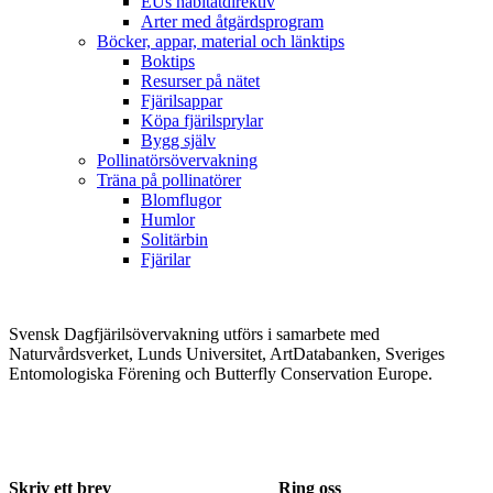
EUs habitatdirektiv
Arter med åtgärdsprogram
Böcker, appar, material och länktips
Boktips
Resurser på nätet
Fjärilsappar
Köpa fjärilsprylar
Bygg själv
Pollinatörsövervakning
Träna på pollinatörer
Blomflugor
Humlor
Solitärbin
Fjärilar
Svensk Dagfjärilsövervakning utförs i samarbete med
Naturvårdsverket, Lunds Universitet, ArtDatabanken, Sveriges
Entomologiska Förening och Butterfly Conservation Europe.
Skriv ett brev
Ring oss