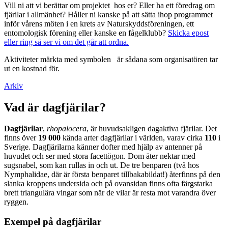
Vill ni att vi berättar om projektet hos er? Eller ha ett föredrag om
fjärilar i allmänhet? Håller ni kanske på att sätta ihop programmet
inför vårens möten i en krets av Naturskyddsföreningen, ett
entomologisk förening eller kanske en fågelklubb?
Skicka epost
eller ring så ser vi om det går att ordna.
Aktiviteter märkta med symbolen
är sådana som organisatören tar
ut en kostnad för.
Arkiv
Vad är dagfjärilar?
Dagfjärilar
,
rhopalocera
, är huvudsakligen dagaktiva fjärilar. Det
finns över
19 000
kända arter dagfjärilar i världen, varav cirka
110
i
Sverige. Dagfjärilarna känner dofter med hjälp av antenner på
huvudet och ser med stora facettögon. Dom äter nektar med
sugsnabel, som kan rullas in och ut. De tre benparen (två hos
Nymphalidae, där är första benparet tillbakabildat!) återfinns på den
slanka kroppens undersida och på ovansidan finns ofta färgstarka
brett triangulära vingar som när de vilar är resta mot varandra över
ryggen.
Exempel på dagfjärilar