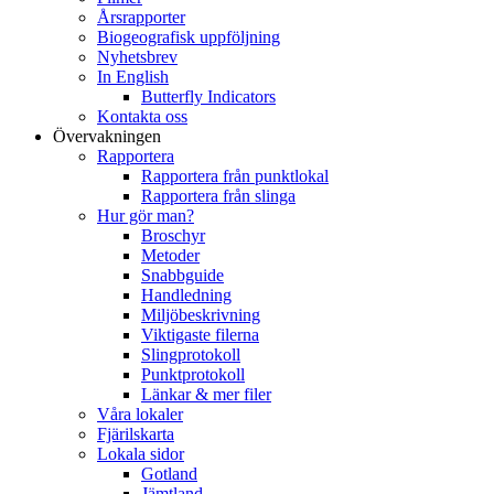
Årsrapporter
Biogeografisk uppföljning
Nyhetsbrev
In English
Butterfly Indicators
Kontakta oss
Övervakningen
Rapportera
Rapportera från punktlokal
Rapportera från slinga
Hur gör man?
Broschyr
Metoder
Snabbguide
Handledning
Miljöbeskrivning
Viktigaste filerna
Slingprotokoll
Punktprotokoll
Länkar & mer filer
Våra lokaler
Fjärilskarta
Lokala sidor
Gotland
Jämtland