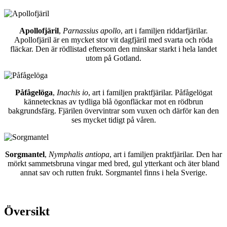
Apollofjäril
,
Parnassius apollo
, art i familjen riddarfjärilar.
Apollofjäril är en mycket stor vit dagfjäril med svarta och röda
fläckar. Den är rödlistad eftersom den minskar starkt i hela landet
utom på Gotland.
Påfågelöga
,
Inachis io
, art i familjen praktfjärilar. Påfågelögat
kännetecknas av tydliga blå ögonfläckar mot en rödbrun
bakgrundsfärg. Fjärilen övervintrar som vuxen och därför kan den
ses mycket tidigt på våren.
Sorgmantel
,
Nymphalis antiopa
, art i familjen praktfjärilar. Den har
mörkt sammetsbruna vingar med bred, gul ytterkant och äter bland
annat sav och rutten frukt. Sorgmantel finns i hela Sverige.
Översikt