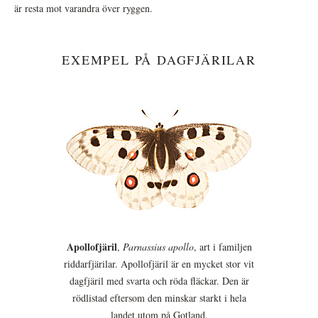
är resta mot varandra över ryggen.
EXEMPEL PÅ DAGFJÄRILAR
Apollofjäril
,
Parnassius apollo
, art i familjen
riddarfjärilar. Apollofjäril är en mycket stor vit
dagfjäril med svarta och röda fläckar. Den är
rödlistad eftersom den minskar starkt i hela
landet utom på Gotland.