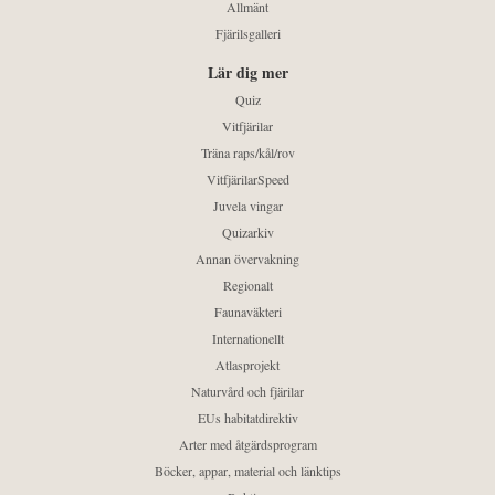
Allmänt
Fjärilsgalleri
Lär dig mer
Quiz
Vitfjärilar
Träna raps/kål/rov
VitfjärilarSpeed
Juvela vingar
Quizarkiv
Annan övervakning
Regionalt
Faunaväkteri
Internationellt
Atlasprojekt
Naturvård och fjärilar
EUs habitatdirektiv
Arter med åtgärdsprogram
Böcker, appar, material och länktips