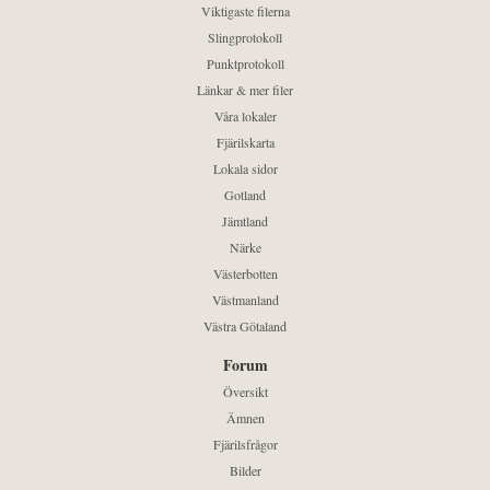
Viktigaste filerna
Slingprotokoll
Punktprotokoll
Länkar & mer filer
Våra lokaler
Fjärilskarta
Lokala sidor
Gotland
Jämtland
Närke
Västerbotten
Västmanland
Västra Götaland
Forum
Översikt
Ämnen
Fjärilsfrågor
Bilder