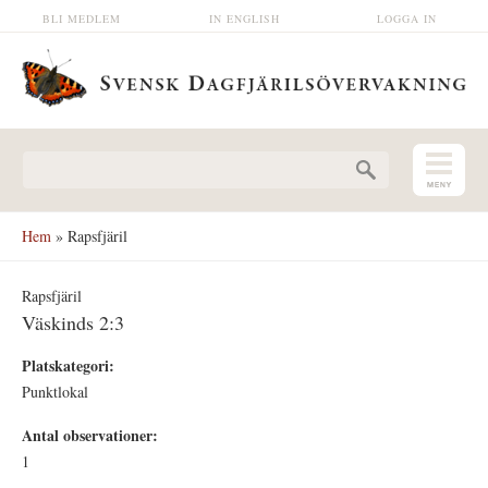
Hoppa till huvudinnehåll
BLI MEDLEM
IN ENGLISH
LOGGA IN
Sökformulär
Hem
» Rapsfjäril
Rapsfjäril
Väskinds 2:3
Platskategori:
Punktlokal
Antal observationer:
1