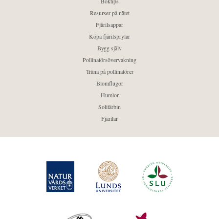
Boktips
Resurser på nätet
Fjärilsappar
Köpa fjärilsprylar
Bygg själv
Pollinatörsövervakning
Träna på pollinatörer
Blomflugor
Humlor
Solitärbin
Fjärilar