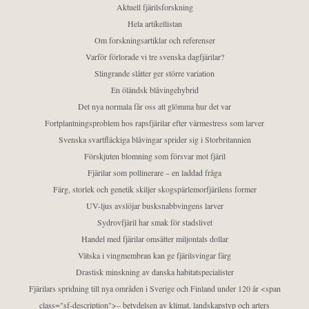
Aktuell fjärilsforskning
Hela artikellistan
Om forskningsartiklar och referenser
Varför förlorade vi tre svenska dagfjärilar?
Slingrande slåtter ger större variation
En öländsk blåvingehybrid
Det nya normala får oss att glömma hur det var
Fortplantningsproblem hos rapsfjärilar efter värmestress som larver
Svenska svartfläckiga blåvingar sprider sig i Storbritannien
Förskjuten blomning som försvar mot fjäril
Fjärilar som pollinerare – en laddad fråga
Färg, storlek och genetik skiljer skogspärlemorfjärilens former
UV-ljus avslöjar busksnabbvingens larver
Sydrovfjäril har smak för stadslivet
Handel med fjärilar omsätter miljontals dollar
Vätska i vingmembran kan ge fjärilsvingar färg
Drastisk minskning av danska habitatspecialister
Fjärilars spridning till nya områden i Sverige och Finland under 120 år <span
class="sf-description">– betydelsen av klimat, landskapstyp och arters