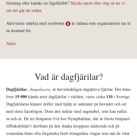
förening eller kanske en fågelklubb?
Skicka epost eller ring så ser vi
om det går att ordna.
Aktiviteter märkta med symbolen
är sådana som organisatören tar ut
en kostnad för.
Arkiv
Vad är dagfjärilar?
Dagfjärilar
,
rhopalocera
, är huvudsakligen dagaktiva fjärilar. Det finns
19 000
110
över
kända arter dagfjärilar i världen, varav cirka
i Sverige.
Dagfjärilarna känner dofter med hjälp av antenner på huvudet och ser
med stora facettögon. Dom äter nektar med sugsnabel, som kan rullas
in och ut. De tre benparen (två hos Nymphalidae, där är första benparet
tillbakabildat!) återfinns på den slanka kroppens undersida och på
ovansidan finns ofta färgstarka brett triangulära vingar som när de vilar