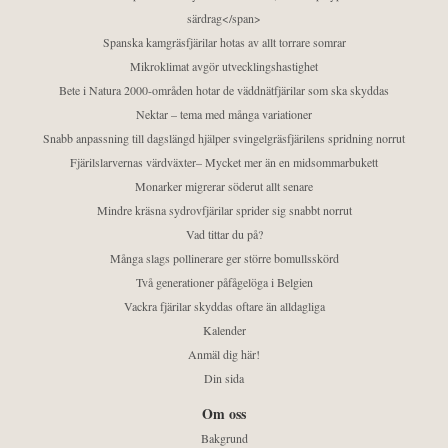
särdrag</span>
Spanska kamgräsfjärilar hotas av allt torrare somrar
Mikroklimat avgör utvecklingshastighet
Bete i Natura 2000-områden hotar de väddnätfjärilar som ska skyddas
Nektar – tema med många variationer
Snabb anpassning till dagslängd hjälper svingelgräsfjärilens spridning norrut
Fjärilslarvernas värdväxter– Mycket mer än en midsommarbukett
Monarker migrerar söderut allt senare
Mindre kräsna sydrovfjärilar sprider sig snabbt norrut
Vad tittar du på?
Många slags pollinerare ger större bomullsskörd
Två generationer påfågelöga i Belgien
Vackra fjärilar skyddas oftare än alldagliga
Kalender
Anmäl dig här!
Din sida
Om oss
Bakgrund