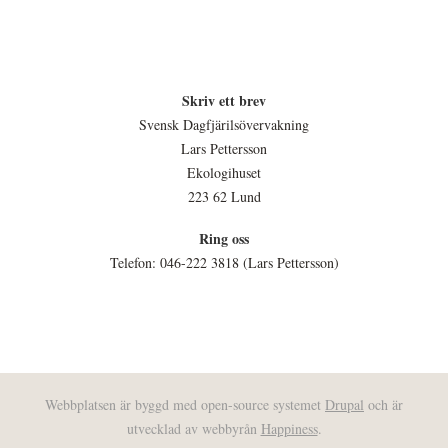
Skriv ett brev
Svensk Dagfjärilsövervakning
Lars Pettersson
Ekologihuset
223 62 Lund
Ring oss
Telefon: 046-222 3818 (Lars Pettersson)
Webbplatsen är byggd med open-source systemet
Drupal
och är
utvecklad av webbyrån
Happiness
.