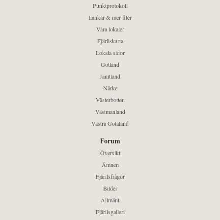
Punktprotokoll
Länkar & mer filer
Våra lokaler
Fjärilskarta
Lokala sidor
Gotland
Jämtland
Närke
Västerbotten
Västmanland
Västra Götaland
Forum
Översikt
Ämnen
Fjärilsfrågor
Bilder
Allmänt
Fjärilsgalleri