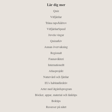
Lär dig mer
Quiz
Vitfjärilar
Träna raps/kål/rov
VitfjärilarSpeed
Juvela vingar
Quizarkiv
Annan övervakning
Regionalt
Faunaväkteri
Internationellt
Atlasprojekt
Naturvård och fjärilar
EUs habitatdirektiv
Arter med åtgärdsprogram
Böcker, appar, material och länktips
Boktips
Resurser på nätet