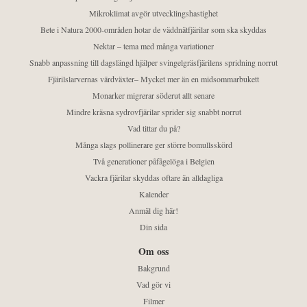
Mikroklimat avgör utvecklingshastighet
Bete i Natura 2000-områden hotar de väddnätfjärilar som ska skyddas
Nektar – tema med många variationer
Snabb anpassning till dagslängd hjälper svingelgräsfjärilens spridning norrut
Fjärilslarvernas värdväxter– Mycket mer än en midsommarbukett
Monarker migrerar söderut allt senare
Mindre kräsna sydrovfjärilar sprider sig snabbt norrut
Vad tittar du på?
Många slags pollinerare ger större bomullsskörd
Två generationer påfågelöga i Belgien
Vackra fjärilar skyddas oftare än alldagliga
Kalender
Anmäl dig här!
Din sida
Om oss
Bakgrund
Vad gör vi
Filmer