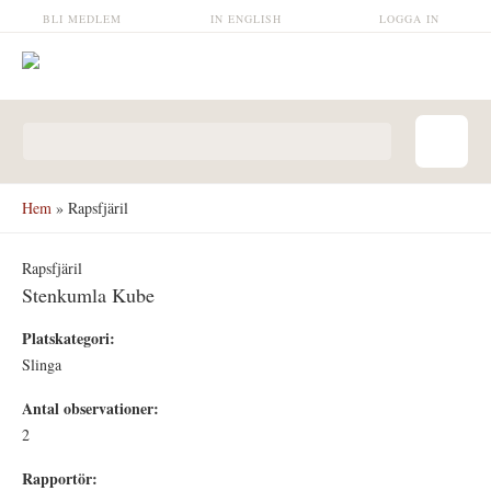
Hoppa till huvudinnehåll
BLI MEDLEM
IN ENGLISH
LOGGA IN
Sökformulär
Hem
» Rapsfjäril
Rapsfjäril
Stenkumla Kube
Platskategori:
Slinga
Antal observationer:
2
Rapportör: