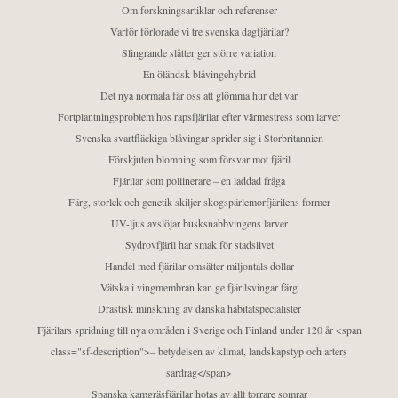
Om forskningsartiklar och referenser
Varför förlorade vi tre svenska dagfjärilar?
Slingrande slåtter ger större variation
En öländsk blåvingehybrid
Det nya normala får oss att glömma hur det var
Fortplantningsproblem hos rapsfjärilar efter värmestress som larver
Svenska svartfläckiga blåvingar sprider sig i Storbritannien
Förskjuten blomning som försvar mot fjäril
Fjärilar som pollinerare – en laddad fråga
Färg, storlek och genetik skiljer skogspärlemorfjärilens former
UV-ljus avslöjar busksnabbvingens larver
Sydrovfjäril har smak för stadslivet
Handel med fjärilar omsätter miljontals dollar
Vätska i vingmembran kan ge fjärilsvingar färg
Drastisk minskning av danska habitatspecialister
Fjärilars spridning till nya områden i Sverige och Finland under 120 år <span
class="sf-description">– betydelsen av klimat, landskapstyp och arters
särdrag</span>
Spanska kamgräsfjärilar hotas av allt torrare somrar