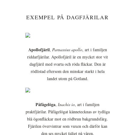
EXEMPEL PÅ DAGFJÄRILAR
Apollofjäril
,
Parnassius apollo
, art i familjen
riddarfjärilar. Apollofjäril är en mycket stor vit
dagfjäril med svarta och röda fläckar. Den är
rödlistad eftersom den minskar starkt i hela
landet utom på Gotland.
Påfågelöga
,
Inachis io
, art i familjen
praktfjärilar. Påfågelögat kännetecknas av tydliga
blå ögonfläckar mot en rödbrun bakgrundsfärg.
Fjärilen övervintrar som vuxen och därför kan
den ses mycket tidigt på våren.