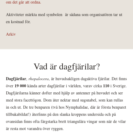
om det går att ordna.
Aktiviteter märkta med symbolen
är sådana som organisatören tar ut
en kostnad för.
Arkiv
Vad är dagfjärilar?
Dagfjärilar
,
rhopalocera
, är huvudsakligen dagaktiva fjärilar. Det finns
19 000
110
över
kända arter dagfjärilar i världen, varav cirka
i Sverige.
Dagfjärilarna känner dofter med hjälp av antenner på huvudet och ser
med stora facettögon. Dom äter nektar med sugsnabel, som kan rullas
in och ut. De tre benparen (två hos Nymphalidae, där är första benparet
tillbakabildat!) återfinns på den slanka kroppens undersida och på
ovansidan finns ofta färgstarka brett triangulära vingar som när de vilar
är resta mot varandra över ryggen.