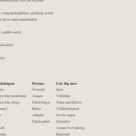
 svingelgräsfjärilens spridning norrut
mer än en midsommarbukett
g snabbt norrut
ullsskörd
liga
kningen
Forum
Lär dig mer
era
Översikt
Quiz
ra från punktlokal
Ämnen
Vitfjärilar
ra från slinga
Fjärilsfrågor
Träna raps/kål/rov
 man?
Bilder
VitfjärilarSpeed
r
Allmänt
Juvela vingar
Fjärilsgalleri
Quizarkiv
ide
Annan övervakning
ning
Regionalt