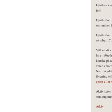
Fjärilsexku
juli
Fjärilsföred
september 
Fjärilsföred
oktober 17
Vill ni att 
ha ett föred
kanske på a
vårens möte
Naturskydds
förening el
epost eller 
Aktivitete
som organisa
Arkiv