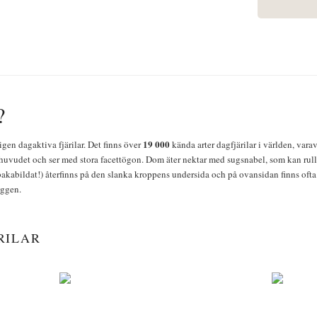
?
19 000
igen dagaktiva fjärilar. Det finns över
kända arter dagfjärilar i världen, vara
huvudet och ser med stora facettögon. Dom äter nektar med sugsnabel, som kan rulla
bakabildat!) återfinns på den slanka kroppens undersida och på ovansidan finns ofta 
yggen.
RILAR