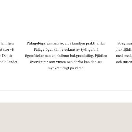
Påfågelöga
Sorgman
 i familjen
,
Inachis io
, art i familjen praktfjärilar.
t stor vit
Påfågelögat kännetecknas av tydliga blå
praktfjäri
r. Den är
ögonfläckar mot en rödbrun bakgrundsfärg. Fjärilen
med bred,
 hela landet
övervintrar som vuxen och därför kan den ses
och rutten
mycket tidigt på våren.