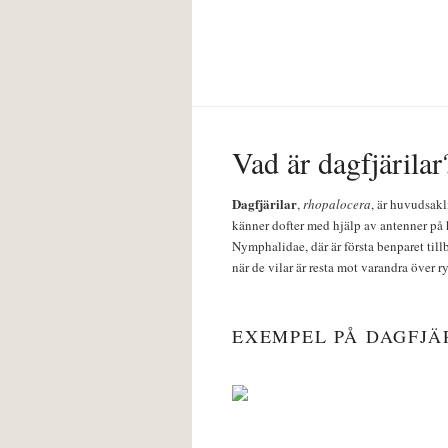
Vad är dagfjärilar
Dagfjärilar
,
rhopalocera
, är huvudsakl
känner dofter med hjälp av antenner på 
Nymphalidae, där är första benparet till
när de vilar är resta mot varandra över r
EXEMPEL PÅ DAGFJÄ