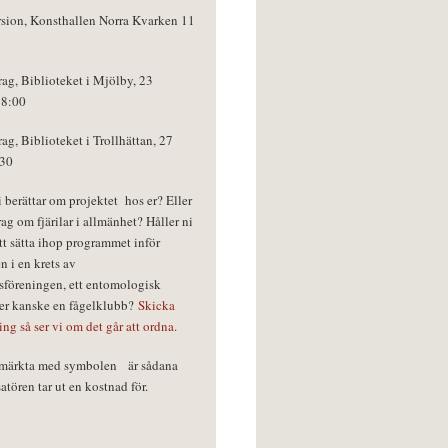
rsion, Konsthallen Norra Kvarken 11
rag, Biblioteket i Mjölby, 23
18:00
rag, Biblioteket i Trollhättan, 27
:30
vi berättar om projektet hos er? Eller
rag om fjärilar i allmänhet? Håller ni
tt sätta ihop programmet inför
n i en krets av
föreningen, ett entomologisk
ler kanske en fågelklubb?
Skicka
ring så ser vi om det går att ordna.
r märkta med symbolen
är sådana
tören tar ut en kostnad för.