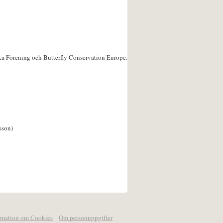
ka Förening och Butterfly Conservation Europe.
sson)
rmation om Cookies
Om personuppgifter