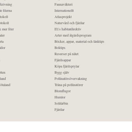
krivning
Faunaväkteri
e filerna
Internationellt
tokoll
Atlasprojekt
tokoll
Naturvård och fjärilar
 mer filer
EUs habitatdirektiv
aler
Arter med åtgärdsprogram
rta
Böcker, appar, material och länktips
idor
Boktips
Resurser på nätet
d
Fjärilsappar
Köpa fjärilsprylar
tten
Bygg själv
land
Pollinatörsövervakning
ötaland
Träna på pollinatörer
Blomflugor
Humlor
Solitärbin
Fjärilar