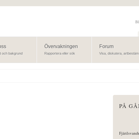
B
Sök
oss
Övervakningen
Forum
t och bakgrund
Rapportera eller sök
Visa, diskutera, artbestäm
PÅ G
Fjärilsvand