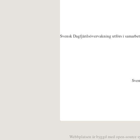
Svensk Dagfjärilsövervakning utförs i samarbe
Sven
Webbplatsen är byggd med open-source 