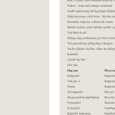
Nektar – tema med många variationer
Snabb anpassning till dagslängd hjälper
Fjärilslarvernas värdväxter– Mycket 
Monarker migrerar söderut allt senare
Mindre kräsna sydrovfjärilar sprider si
Vad tittar du på?
Många slags pollinerare ger större bom
Två generationer påfågelöga i Belgien
Vackra fjärilar skyddas oftare än alldag
Kalender
Anmäl dig här!
Din sida
Om oss
Överva
Bakgrund
Rapport
Vad gör vi
Rapporte
Filmer
Rapporte
Årsrapporter
Hur gör
Biogeografisk uppföljning
Broschy
Nyhetsbrev
Metoder
In English
Snabbgu
Butterfly Indicators
Handled