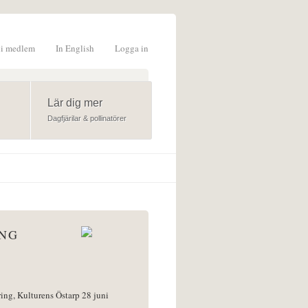
li medlem
In English
Logga in
formulär
Lär dig mer
Dagfjärilar & pollinatörer
ÅNG
ring, Kulturens Östarp 28 juni