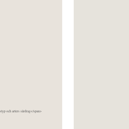
pstyp och arters särdrag</span>