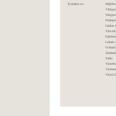
Kontakta oss
Miljöbes
Viktigast
Slingpro
Punktpro
Länkar &
Våra lok
Fjärilska
Lokala s
Gotland
Jämtlan
Närke
Västerbo
Västman
Västra G