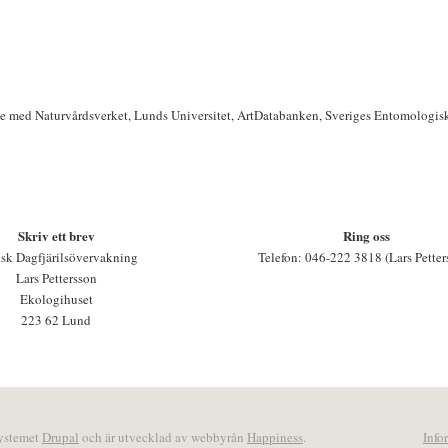
te med Naturvårdsverket, Lunds Universitet, ArtDatabanken, Sveriges Entomologis
Skriv ett brev
Ring oss
sk Dagfjärilsövervakning
Telefon: 046-222 3818 (Lars Petter
Lars Pettersson
Ekologihuset
223 62 Lund
systemet
Drupal
och är utvecklad av webbyrån
Happiness
.
Info