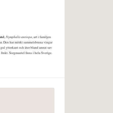
tel
,
Nymphalis antiopa
, art i familjen
lar. Den har mörkt sammetsbruna vingar
 gul ytterkant och äter bland annat sav
 frukt. Sorgmantel finns i hela Sverige.