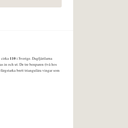
110
v cirka
i Sverige. Dagfjärilarna
s in och ut. De tre benparen (två hos
färgstarka brett triangulära vingar som