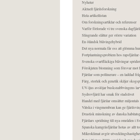
Nyheter
Aktuell fjärilsforskning
Hela artikellistan
Om forskningsartiklar och referenser
Varför förlorade vi tre svenska dagfjäri
Slingrande slåtter ger större variation
En öländsk blåvingehybrid
Det nya normala får oss att glömma hur
Fortplantningsproblem hos rapsfjärilar 
Svenska svartfläckiga blåvingar sprider 
Förskjuten blomning som försvar mot fj
Fjärilar som pollinerare – en laddad frå
Färg, storlek och genetik skiljer skogs
UV-ljus avslöjar busksnabbvingens lar
Sydrovfjäril har smak för stadslivet
Handel med fjärilar omsätter miljontals 
Vätska i vingmembran kan ge fjärilsvin
Drastisk minskning av danska habitatsp
Fjärilars spridning till nya områden i
Spanska kamgräsfjärilar hotas av allt t
Mikroklimat avgör utvecklingshastighe
Bete i Natura 2000-områden hotar de v