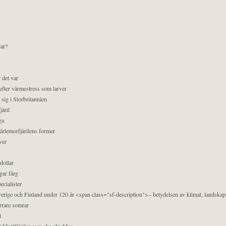
lar?
 det var
efter värmestress som larver
sig i Storbritannien
äril
ga
pärlemorfjärilens former
ver
dollar
gar färg
ecialister
 Sverige och Finland under 120 år <span class="sf-description">– betydelsen av klimat, landska
orrare somrar
t
äddnätfjärilar som ska skyddas