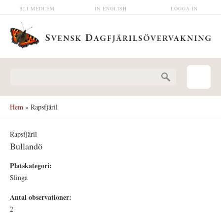
Hoppa till huvudinnehåll
BLI MEDLEM
IN ENGLISH
LOGGA IN
Sökformulär
Hem
» Rapsfjäril
Rapsfjäril
Bullandö
Platskategori:
Slinga
Antal observationer:
2