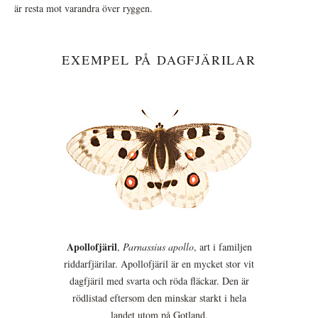
är resta mot varandra över ryggen.
EXEMPEL PÅ DAGFJÄRILAR
Apollofjäril
,
Parnassius apollo
, art i familjen
riddarfjärilar. Apollofjäril är en mycket stor vit
dagfjäril med svarta och röda fläckar. Den är
rödlistad eftersom den minskar starkt i hela
landet utom på Gotland.