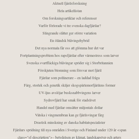
Aktuell fjärilsforskning
Hela artikellistan
Om forskningsartiklar och referenser
Varför förlorade vi tre svenska dagfjärilar?
Slingrande slåtter ger större variation
En öländsk blåvingehybrid
Det nya normala får oss att glömma hur det var
Fortplantningsproblem hos rapsfjärilar efter värmestress som larver
Svenska svartfläckiga blåvingar sprider sig i Storbritannien
Förskjuten blomning som försvar mot fjäril
Fjärilar som pollinerare – en laddad fråga
Färg, storlek och genetik skiljer skogspärlemorfjärilens former
UV-ljus avslöjar busksnabbvingens larver
Sydrovfjäril har smak för stadslivet
Handel med fjärilar omsätter miljontals dollar
Vätska i vingmembran kan ge fjärilsvingar färg
Drastisk minskning av danska habitatspecialister
Fjärilars spridning till nya områden i Sverige och Finland under 120 år <span
class="sf-description">– betydelsen av klimat, landskapstyp och arters