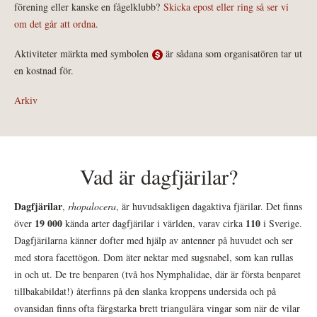
förening eller kanske en fågelklubb?
Skicka epost eller ring så ser vi
om det går att ordna.
Aktiviteter märkta med symbolen
är sådana som organisatören tar ut
en kostnad för.
Arkiv
Vad är dagfjärilar?
Dagfjärilar
,
rhopalocera
, är huvudsakligen dagaktiva fjärilar. Det finns
19 000
110
över
kända arter dagfjärilar i världen, varav cirka
i Sverige.
Dagfjärilarna känner dofter med hjälp av antenner på huvudet och ser
med stora facettögon. Dom äter nektar med sugsnabel, som kan rullas
in och ut. De tre benparen (två hos Nymphalidae, där är första benparet
tillbakabildat!) återfinns på den slanka kroppens undersida och på
ovansidan finns ofta färgstarka brett triangulära vingar som när de vilar