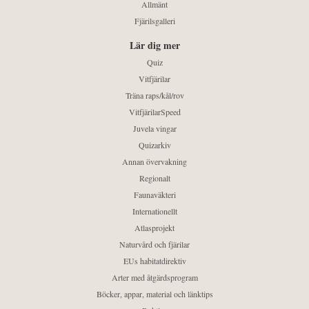
Allmänt
Fjärilsgalleri
Lär dig mer
Quiz
Vitfjärilar
Träna raps/kål/rov
VitfjärilarSpeed
Juvela vingar
Quizarkiv
Annan övervakning
Regionalt
Faunaväkteri
Internationellt
Atlasprojekt
Naturvård och fjärilar
EUs habitatdirektiv
Arter med åtgärdsprogram
Böcker, appar, material och länktips