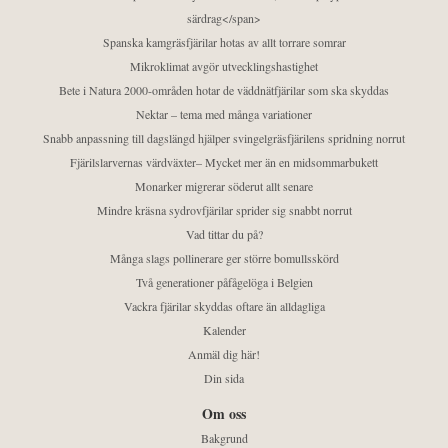
särdrag</span>
Spanska kamgräsfjärilar hotas av allt torrare somrar
Mikroklimat avgör utvecklingshastighet
Bete i Natura 2000-områden hotar de väddnätfjärilar som ska skyddas
Nektar – tema med många variationer
Snabb anpassning till dagslängd hjälper svingelgräsfjärilens spridning norrut
Fjärilslarvernas värdväxter– Mycket mer än en midsommarbukett
Monarker migrerar söderut allt senare
Mindre kräsna sydrovfjärilar sprider sig snabbt norrut
Vad tittar du på?
Många slags pollinerare ger större bomullsskörd
Två generationer påfågelöga i Belgien
Vackra fjärilar skyddas oftare än alldagliga
Kalender
Anmäl dig här!
Din sida
Om oss
Bakgrund