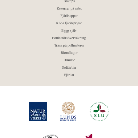
Boktips
Resurser på nätet
Fjärilsappar
Köpa fjärilsprylar
Bygg själv
Pollinatörsövervakning
Träna på pollinatörer
Blomflugor
Humlor
Solitärbin
Fjärilar