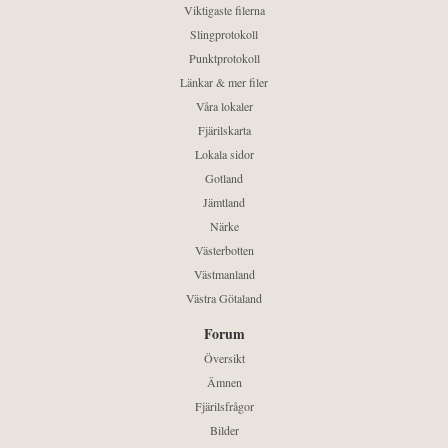
Viktigaste filerna
Slingprotokoll
Punktprotokoll
Länkar & mer filer
Våra lokaler
Fjärilskarta
Lokala sidor
Gotland
Jämtland
Närke
Västerbotten
Västmanland
Västra Götaland
Forum
Översikt
Ämnen
Fjärilsfrågor
Bilder