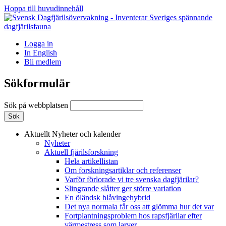
Hoppa till huvudinnehåll
Logga in
In English
Bli medlem
Sökformulär
Sök på webbplatsen
Aktuellt
Nyheter och kalender
Nyheter
Aktuell fjärilsforskning
Hela artikellistan
Om forskningsartiklar och referenser
Varför förlorade vi tre svenska dagfjärilar?
Slingrande slåtter ger större variation
En öländsk blåvingehybrid
Det nya normala får oss att glömma hur det var
Fortplantningsproblem hos rapsfjärilar efter
värmestress som larver