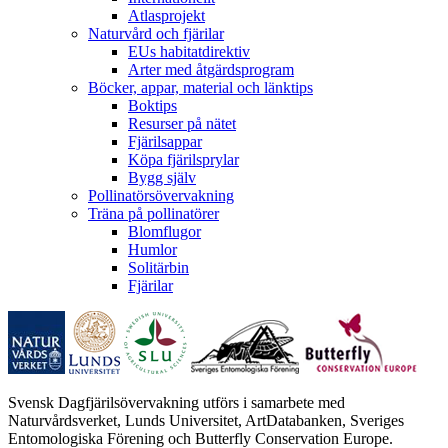
Atlasprojekt
Naturvård och fjärilar
EUs habitatdirektiv
Arter med åtgärdsprogram
Böcker, appar, material och länktips
Boktips
Resurser på nätet
Fjärilsappar
Köpa fjärilsprylar
Bygg själv
Pollinatörsövervakning
Träna på pollinatörer
Blomflugor
Humlor
Solitärbin
Fjärilar
Svensk Dagfjärilsövervakning utförs i samarbete med
Naturvårdsverket, Lunds Universitet, ArtDatabanken, Sveriges
Entomologiska Förening och Butterfly Conservation Europe.