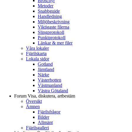
Broschyr
Metoder
Snabbguide
Handledning
Miljöbeskrivning
Viktigaste filerna
Slingprotokoll
Punktprotokoll
Länkar & mer filer
Våra lokaler
Fjärilskarta
Lokala sidor
Gotland
Jämtland
Närke
Västerbotten
Västmanland
Västra Götaland
Forum
Visa, diskutera, artbestäm
Översikt
Ämnen
Fjärilsfrågor
Bilder
Allmänt
Fjärilsgalleri