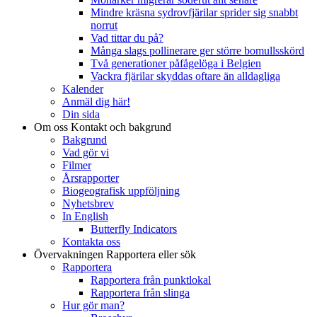
Mindre kräsna sydrovfjärilar sprider sig snabbt
norrut
Vad tittar du på?
Många slags pollinerare ger större bomullsskörd
Två generationer påfågelöga i Belgien
Vackra fjärilar skyddas oftare än alldagliga
Kalender
Anmäl dig här!
Din sida
Om oss
Kontakt och bakgrund
Bakgrund
Vad gör vi
Filmer
Årsrapporter
Biogeografisk uppföljning
Nyhetsbrev
In English
Butterfly Indicators
Kontakta oss
Övervakningen
Rapportera eller sök
Rapportera
Rapportera från punktlokal
Rapportera från slinga
Hur gör man?