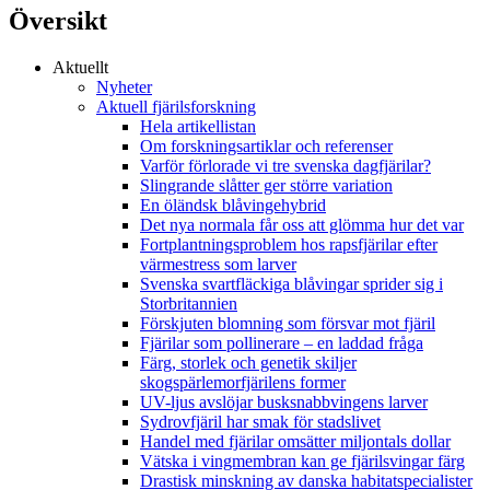
Översikt
Aktuellt
Nyheter
Aktuell fjärilsforskning
Hela artikellistan
Om forskningsartiklar och referenser
Varför förlorade vi tre svenska dagfjärilar?
Slingrande slåtter ger större variation
En öländsk blåvingehybrid
Det nya normala får oss att glömma hur det var
Fortplantningsproblem hos rapsfjärilar efter
värmestress som larver
Svenska svartfläckiga blåvingar sprider sig i
Storbritannien
Förskjuten blomning som försvar mot fjäril
Fjärilar som pollinerare – en laddad fråga
Färg, storlek och genetik skiljer
skogspärlemorfjärilens former
UV-ljus avslöjar busksnabbvingens larver
Sydrovfjäril har smak för stadslivet
Handel med fjärilar omsätter miljontals dollar
Vätska i vingmembran kan ge fjärilsvingar färg
Drastisk minskning av danska habitatspecialister