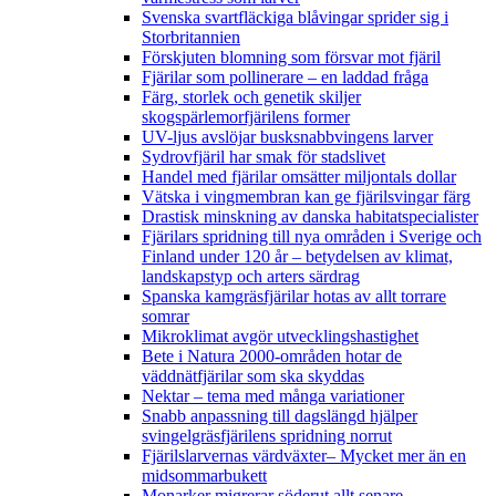
Svenska svartfläckiga blåvingar sprider sig i
Storbritannien
Förskjuten blomning som försvar mot fjäril
Fjärilar som pollinerare – en laddad fråga
Färg, storlek och genetik skiljer
skogspärlemorfjärilens former
UV-ljus avslöjar busksnabbvingens larver
Sydrovfjäril har smak för stadslivet
Handel med fjärilar omsätter miljontals dollar
Vätska i vingmembran kan ge fjärilsvingar färg
Drastisk minskning av danska habitatspecialister
Fjärilars spridning till nya områden i Sverige och
Finland under 120 år
– betydelsen av klimat,
landskapstyp och arters särdrag
Spanska kamgräsfjärilar hotas av allt torrare
somrar
Mikroklimat avgör utvecklingshastighet
Bete i Natura 2000-områden hotar de
väddnätfjärilar som ska skyddas
Nektar – tema med många variationer
Snabb anpassning till dagslängd hjälper
svingelgräsfjärilens spridning norrut
Fjärilslarvernas värdväxter– Mycket mer än en
midsommarbukett
Monarker migrerar söderut allt senare