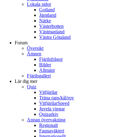
Lokala sidor
Gotland
Jämtland
Närke
Västerbotten
Västmanland
Västra Götaland
Forum
Översikt
Ämnen
Fjärilsfrågor
Bilder
Allmänt
Fjärilsgalleri
Lär dig mer
Quiz
Vitfjärilar
Träna raps/kål/rov
VitfjärilarSpeed
Juvela vingar
Quizarkiv
Annan övervakning
Regionalt
Faunaväkteri
Internationellt