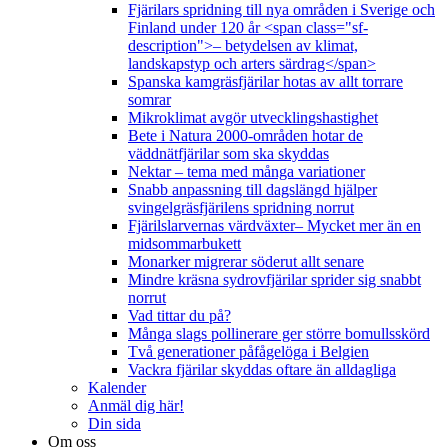
Fjärilars spridning till nya områden i Sverige och
Finland under 120 år <span class="sf-
description">– betydelsen av klimat,
landskapstyp och arters särdrag</span>
Spanska kamgräsfjärilar hotas av allt torrare
somrar
Mikroklimat avgör utvecklingshastighet
Bete i Natura 2000-områden hotar de
väddnätfjärilar som ska skyddas
Nektar – tema med många variationer
Snabb anpassning till dagslängd hjälper
svingelgräsfjärilens spridning norrut
Fjärilslarvernas värdväxter– Mycket mer än en
midsommarbukett
Monarker migrerar söderut allt senare
Mindre kräsna sydrovfjärilar sprider sig snabbt
norrut
Vad tittar du på?
Många slags pollinerare ger större bomullsskörd
Två generationer påfågelöga i Belgien
Vackra fjärilar skyddas oftare än alldagliga
Kalender
Anmäl dig här!
Din sida
Om oss