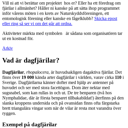
Vill ni att vi berättar om projektet hos er? Eller ha ett föredrag om
fjärilar i allmänhet? Håller ni kanske på att sätta ihop programmet
inför vårens möten i en krets av Naturskyddsföreningen, ett
entomologisk förening eller kanske en fågelklubb?
Skicka epost
eller ring så ser vi om det går att ordna.
Aktiviteter märkta med symbolen
är sådana som organisatören tar
ut en kostnad för.
Arkiv
Vad är dagfjärilar?
Dagfjärilar
,
rhopalocera
, är huvudsakligen dagaktiva fjärilar. Det
finns över
19 000
kända arter dagfjärilar i världen, varav cirka
110
i
Sverige. Dagfjärilarna känner dofter med hjälp av antenner på
huvudet och ser med stora facettögon. Dom äter nektar med
sugsnabel, som kan rullas in och ut. De tre benparen (två hos
Nymphalidae, där är första benparet tillbakabildat!) återfinns på den
slanka kroppens undersida och på ovansidan finns ofta färgstarka
brett triangulära vingar som när de vilar är resta mot varandra över
ryggen.
Exempel på dagfjärilar