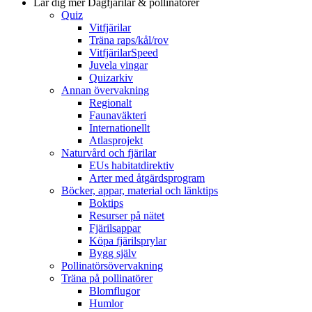
Lär dig mer
Dagfjärilar & pollinatörer
Quiz
Vitfjärilar
Träna raps/kål/rov
VitfjärilarSpeed
Juvela vingar
Quizarkiv
Annan övervakning
Regionalt
Faunaväkteri
Internationellt
Atlasprojekt
Naturvård och fjärilar
EUs habitatdirektiv
Arter med åtgärdsprogram
Böcker, appar, material och länktips
Boktips
Resurser på nätet
Fjärilsappar
Köpa fjärilsprylar
Bygg själv
Pollinatörsövervakning
Träna på pollinatörer
Blomflugor
Humlor