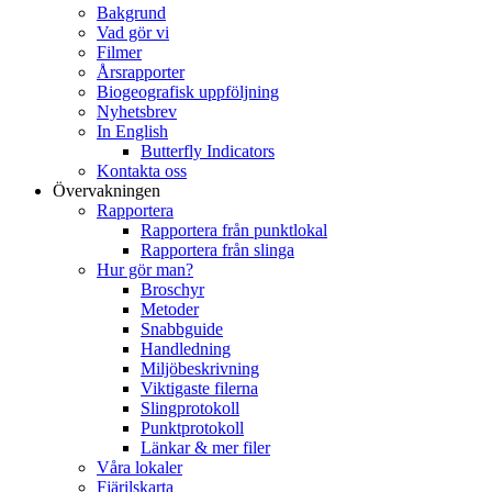
Bakgrund
Vad gör vi
Filmer
Årsrapporter
Biogeografisk uppföljning
Nyhetsbrev
In English
Butterfly Indicators
Kontakta oss
Övervakningen
Rapportera
Rapportera från punktlokal
Rapportera från slinga
Hur gör man?
Broschyr
Metoder
Snabbguide
Handledning
Miljöbeskrivning
Viktigaste filerna
Slingprotokoll
Punktprotokoll
Länkar & mer filer
Våra lokaler
Fjärilskarta