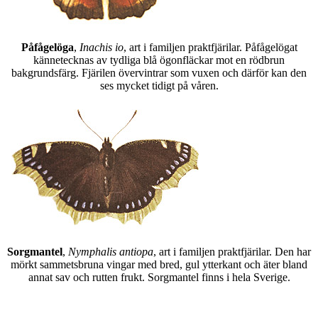
Påfågelöga
,
Inachis io
, art i familjen praktfjärilar. Påfågelögat
kännetecknas av tydliga blå ögonfläckar mot en rödbrun
bakgrundsfärg. Fjärilen övervintrar som vuxen och därför kan den
ses mycket tidigt på våren.
Sorgmantel
,
Nymphalis antiopa
, art i familjen praktfjärilar. Den har
mörkt sammetsbruna vingar med bred, gul ytterkant och äter bland
annat sav och rutten frukt. Sorgmantel finns i hela Sverige.