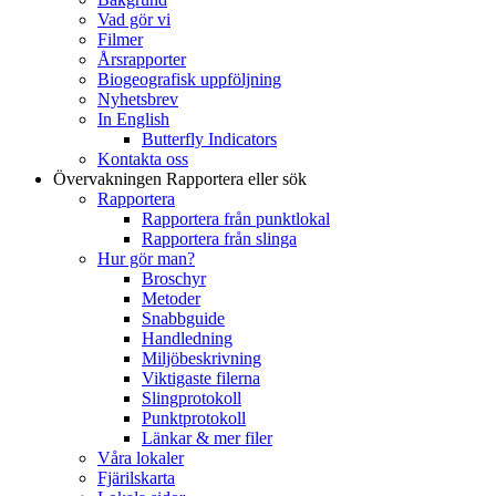
Vad gör vi
Filmer
Årsrapporter
Biogeografisk uppföljning
Nyhetsbrev
In English
Butterfly Indicators
Kontakta oss
Övervakningen
Rapportera eller sök
Rapportera
Rapportera från punktlokal
Rapportera från slinga
Hur gör man?
Broschyr
Metoder
Snabbguide
Handledning
Miljöbeskrivning
Viktigaste filerna
Slingprotokoll
Punktprotokoll
Länkar & mer filer
Våra lokaler
Fjärilskarta