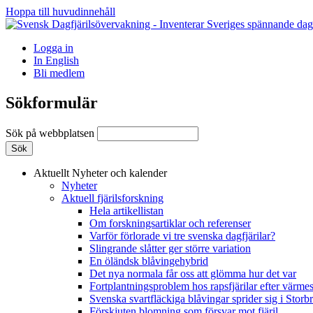
Hoppa till huvudinnehåll
Logga in
In English
Bli medlem
Sökformulär
Sök på webbplatsen
Aktuellt
Nyheter och kalender
Nyheter
Aktuell fjärilsforskning
Hela artikellistan
Om forskningsartiklar och referenser
Varför förlorade vi tre svenska dagfjärilar?
Slingrande slåtter ger större variation
En öländsk blåvingehybrid
Det nya normala får oss att glömma hur det var
Fortplantningsproblem hos rapsfjärilar efter värmes
Svenska svartfläckiga blåvingar sprider sig i Storb
Förskjuten blomning som försvar mot fjäril