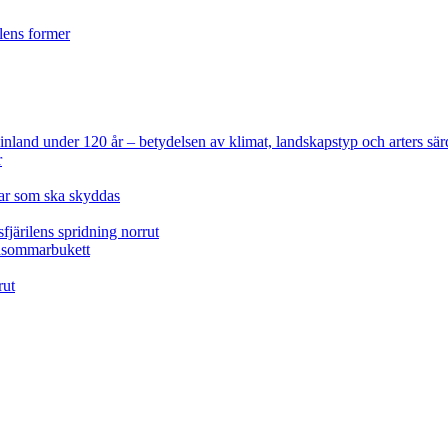
ilens former
 Finland under 120 år
– betydelsen av klimat, landskapstyp och arters sär
r
lar som ska skyddas
fjärilens spridning norrut
idsommarbukett
rut