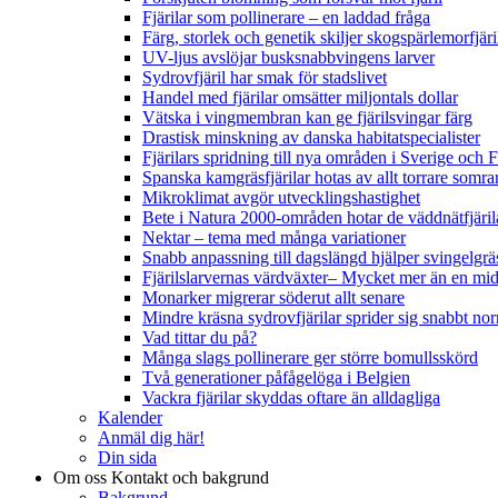
Fjärilar som pollinerare – en laddad fråga
Färg, storlek och genetik skiljer skogspärlemorfjär
UV-ljus avslöjar busksnabbvingens larver
Sydrovfjäril har smak för stadslivet
Handel med fjärilar omsätter miljontals dollar
Vätska i vingmembran kan ge fjärilsvingar färg
Drastisk minskning av danska habitatspecialister
Fjärilars spridning till nya områden i Sverige och
Spanska kamgräsfjärilar hotas av allt torrare somra
Mikroklimat avgör utvecklingshastighet
Bete i Natura 2000-områden hotar de väddnätfjäri
Nektar – tema med många variationer
Snabb anpassning till dagslängd hjälper svingelgräs
Fjärilslarvernas värdväxter– Mycket mer än en m
Monarker migrerar söderut allt senare
Mindre kräsna sydrovfjärilar sprider sig snabbt nor
Vad tittar du på?
Många slags pollinerare ger större bomullsskörd
Två generationer påfågelöga i Belgien
Vackra fjärilar skyddas oftare än alldagliga
Kalender
Anmäl dig här!
Din sida
Om oss
Kontakt och bakgrund
Bakgrund