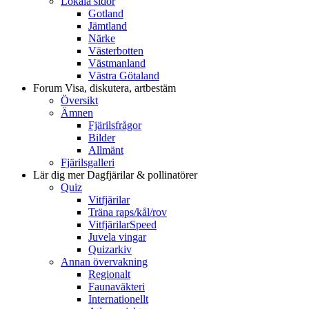
Lokala sidor
Gotland
Jämtland
Närke
Västerbotten
Västmanland
Västra Götaland
Forum
Visa, diskutera, artbestäm
Översikt
Ämnen
Fjärilsfrågor
Bilder
Allmänt
Fjärilsgalleri
Lär dig mer
Dagfjärilar & pollinatörer
Quiz
Vitfjärilar
Träna raps/kål/rov
VitfjärilarSpeed
Juvela vingar
Quizarkiv
Annan övervakning
Regionalt
Faunaväkteri
Internationellt