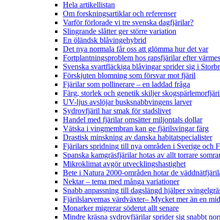
Hela artikellistan
Om forskningsartiklar och referenser
Varför förlorade vi tre svenska dagfjärilar?
Slingrande slåtter ger större variation
En öländsk blåvingehybrid
Det nya normala får oss att glömma hur det var
Fortplantningsproblem hos rapsfjärilar efter värmes
Svenska svartfläckiga blåvingar sprider sig i Storb
Förskjuten blomning som försvar mot fjäril
Fjärilar som pollinerare – en laddad fråga
Färg, storlek och genetik skiljer skogspärlemorfjär
UV-ljus avslöjar busksnabbvingens larver
Sydrovfjäril har smak för stadslivet
Handel med fjärilar omsätter miljontals dollar
Vätska i vingmembran kan ge fjärilsvingar färg
Drastisk minskning av danska habitatspecialister
Fjärilars spridning till nya områden i Sverige och
Spanska kamgräsfjärilar hotas av allt torrare somra
Mikroklimat avgör utvecklingshastighet
Bete i Natura 2000-områden hotar de väddnätfjäri
Nektar – tema med många variationer
Snabb anpassning till dagslängd hjälper svingelgräs
Fjärilslarvernas värdväxter– Mycket mer än en m
Monarker migrerar söderut allt senare
Mindre kräsna sydrovfjärilar sprider sig snabbt nor