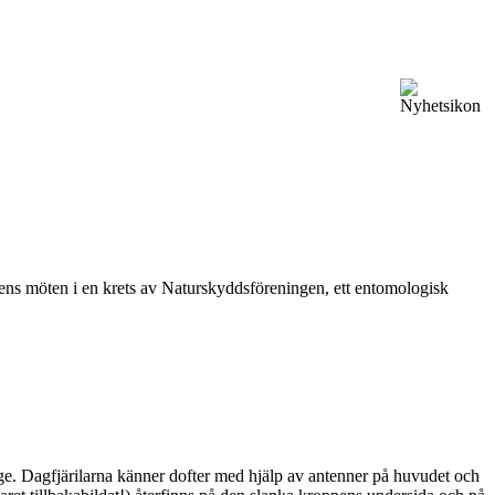
vårens möten i en krets av Naturskyddsföreningen, ett entomologisk
ge. Dagfjärilarna känner dofter med hjälp av antenner på huvudet och