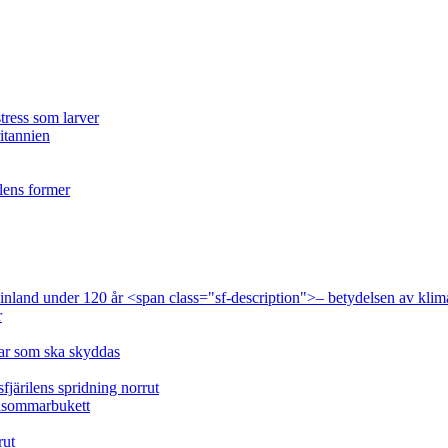
tress som larver
ritannien
ilens former
 Finland under 120 år <span class="sf-description">– betydelsen av klim
r
lar som ska skyddas
fjärilens spridning norrut
idsommarbukett
rut