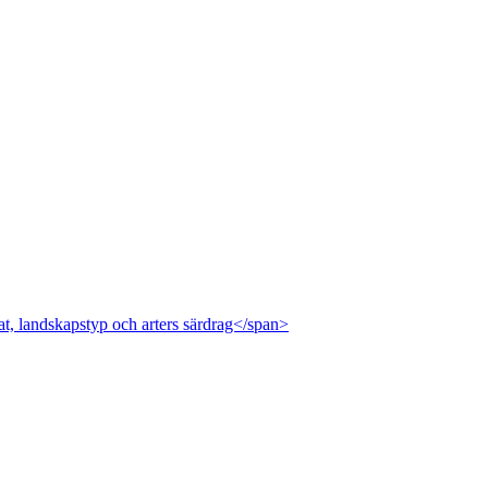
at, landskapstyp och arters särdrag</span>