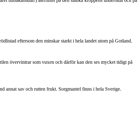
ret tillbakabildat!) återfinns på den slanka kroppens undersida och på
är rödlistad eftersom den minskar starkt i hela landet utom på Gotland.
ärilen övervintrar som vuxen och därför kan den ses mycket tidigt på
nd annat sav och rutten frukt. Sorgmantel finns i hela Sverige.