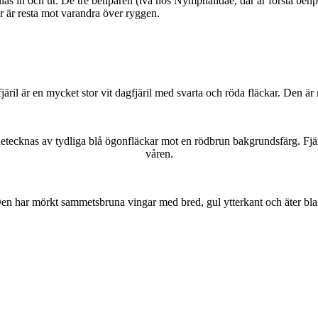
as in och ut. De tre benparen (två hos Nymphalidae, där är första benpa
ar är resta mot varandra över ryggen.
lofjäril är en mycket stor vit dagfjäril med svarta och röda fläckar. Den 
kännetecknas av tydliga blå ögonfläckar mot en rödbrun bakgrundsfärg. Fj
våren.
r. Den har mörkt sammetsbruna vingar med bred, gul ytterkant och äter bla