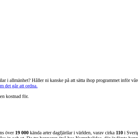
järilar i allmänhet? Håller ni kanske på att sätta ihop programmet inför 
om det går att ordna.
en kostnad för.
nns över
19 000
kända arter dagfjärilar i världen, varav cirka
110
i Sveri