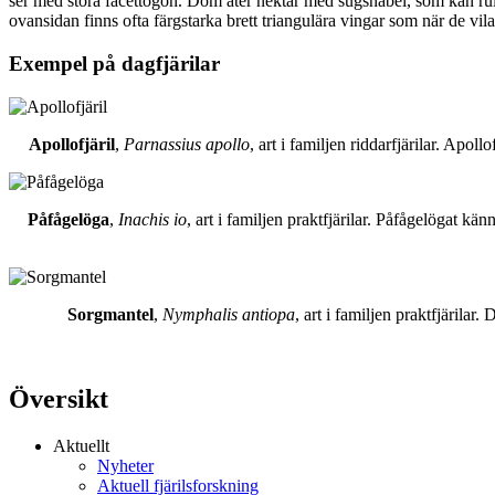
ser med stora facettögon. Dom äter nektar med sugsnabel, som kan rull
ovansidan finns ofta färgstarka brett triangulära vingar som när de vil
Exempel på dagfjärilar
Apollofjäril
,
Parnassius apollo
, art i familjen riddarfjärilar. Apol
Påfågelöga
,
Inachis io
, art i familjen praktfjärilar. Påfågelögat 
Sorgmantel
,
Nymphalis antiopa
, art i familjen praktfjärila
Översikt
Aktuellt
Nyheter
Aktuell fjärilsforskning