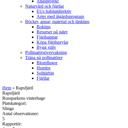
Atlasprojekt
Naturvård och fjärilar
EUs habitatdirektiv
Arter med åtgärdsprogram
Böcker, appar, material och länktips
Boktips
Resurser på nätet
Fjärilsappar
Köpa fjärilsprylar
Bygg själv
Pollinatörsövervakning
Träna på pollinatörer
Blomflugor
Humlor
Solitärbin
Fjärilar
Hem
» Rapsfjäril
Rapsfjäril
Russparkens vinterhage
Platskategori:
Slinga
Antal observationer:
5
Rapportör: