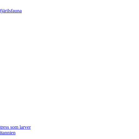
tress som larver
ritannien