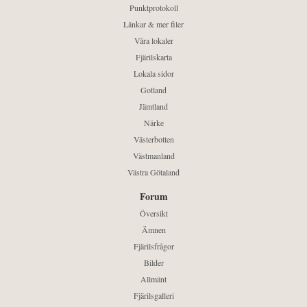
Punktprotokoll
Länkar & mer filer
Våra lokaler
Fjärilskarta
Lokala sidor
Gotland
Jämtland
Närke
Västerbotten
Västmanland
Västra Götaland
Forum
Översikt
Ämnen
Fjärilsfrågor
Bilder
Allmänt
Fjärilsgalleri