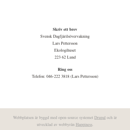
Skriv ett brev
Svensk Dagfjärilsövervakning
Lars Pettersson
Ekologihuset
223 62 Lund
Ring oss
Telefon: 046-222 3818 (Lars Pettersson)
Webbplatsen är byggd med open-source systemet
Drupal
och är
utvecklad av webbyrån
Happiness
.