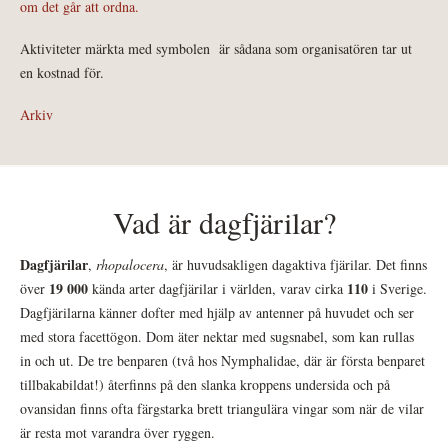
om det går att ordna.
Aktiviteter märkta med symbolen
är sådana som organisatören tar ut
en kostnad för.
Arkiv
Vad är dagfjärilar?
Dagfjärilar
,
rhopalocera
, är huvudsakligen dagaktiva fjärilar. Det finns
19 000
110
över
kända arter dagfjärilar i världen, varav cirka
i Sverige.
Dagfjärilarna känner dofter med hjälp av antenner på huvudet och ser
med stora facettögon. Dom äter nektar med sugsnabel, som kan rullas
in och ut. De tre benparen (två hos Nymphalidae, där är första benparet
tillbakabildat!) återfinns på den slanka kroppens undersida och på
ovansidan finns ofta färgstarka brett triangulära vingar som när de vilar
är resta mot varandra över ryggen.