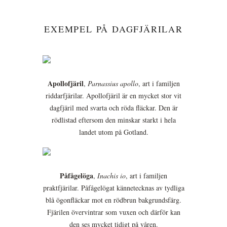
EXEMPEL PÅ DAGFJÄRILAR
Apollofjäril
,
Parnassius apollo
, art i familjen
riddarfjärilar. Apollofjäril är en mycket stor vit
dagfjäril med svarta och röda fläckar. Den är
rödlistad eftersom den minskar starkt i hela
landet utom på Gotland.
Påfågelöga
,
Inachis io
, art i familjen
praktfjärilar. Påfågelögat kännetecknas av tydliga
blå ögonfläckar mot en rödbrun bakgrundsfärg.
Fjärilen övervintrar som vuxen och därför kan
den ses mycket tidigt på våren.