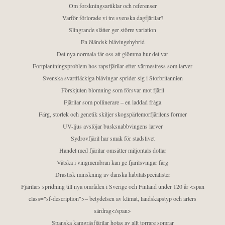
Om forskningsartiklar och referenser
Varför förlorade vi tre svenska dagfjärilar?
Slingrande slåtter ger större variation
En öländsk blåvingehybrid
Det nya normala får oss att glömma hur det var
Fortplantningsproblem hos rapsfjärilar efter värmestress som larver
Svenska svartfläckiga blåvingar sprider sig i Storbritannien
Förskjuten blomning som försvar mot fjäril
Fjärilar som pollinerare – en laddad fråga
Färg, storlek och genetik skiljer skogspärlemorfjärilens former
UV-ljus avslöjar busksnabbvingens larver
Sydrovfjäril har smak för stadslivet
Handel med fjärilar omsätter miljontals dollar
Vätska i vingmembran kan ge fjärilsvingar färg
Drastisk minskning av danska habitatspecialister
Fjärilars spridning till nya områden i Sverige och Finland under 120 år <span
class="sf-description">– betydelsen av klimat, landskapstyp och arters
särdrag</span>
Spanska kamgräsfjärilar hotas av allt torrare somrar