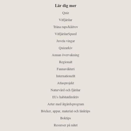
Lär dig mer
Quiz
Vitfjärilar
Träna raps/kål/rov
VitfjärilarSpeed
Juvela vingar
Quizarkiv
Annan övervakning
Regionalt
Faunaväkteri
Internationellt
Atlasprojekt
Naturvård och fjärilar
EUs habitatdirektiv
Arter med åtgärdsprogram
Böcker, appar, material och länktips
Boktips
Resurser på nätet