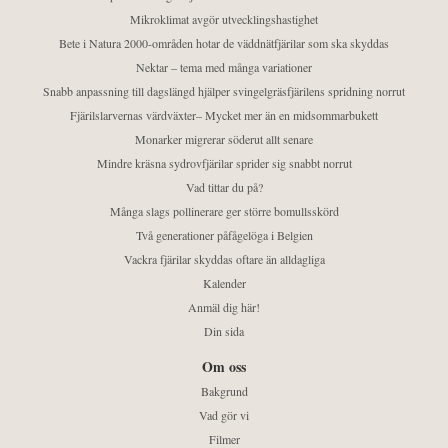
Mikroklimat avgör utvecklingshastighet
Bete i Natura 2000-områden hotar de väddnätfjärilar som ska skyddas
Nektar – tema med många variationer
Snabb anpassning till dagslängd hjälper svingelgräsfjärilens spridning norrut
Fjärilslarvernas värdväxter– Mycket mer än en midsommarbukett
Monarker migrerar söderut allt senare
Mindre kräsna sydrovfjärilar sprider sig snabbt norrut
Vad tittar du på?
Många slags pollinerare ger större bomullsskörd
Två generationer påfågelöga i Belgien
Vackra fjärilar skyddas oftare än alldagliga
Kalender
Anmäl dig här!
Din sida
Om oss
Bakgrund
Vad gör vi
Filmer