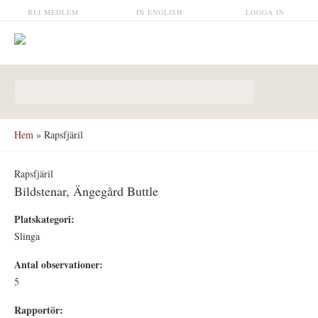
Hoppa till huvudinnehåll
BLI MEDLEM
IN ENGLISH
LOGGA IN
Sökformulär
Hem
» Rapsfjäril
Rapsfjäril
Bildstenar, Ängegård Buttle
Platskategori:
Slinga
Antal observationer:
5
Rapportör: