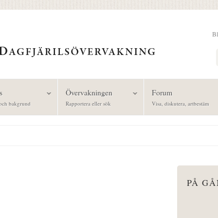
B
Sök
s
Övervakningen
Forum
och bakgrund
Rapportera eller sök
Visa, diskutera, artbestäm
PÅ G