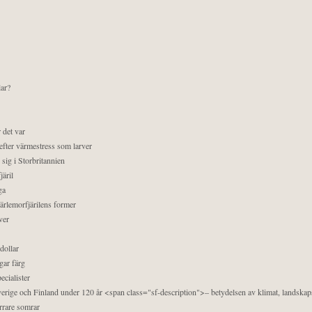
lar?
 det var
efter värmestress som larver
sig i Storbritannien
äril
ga
pärlemorfjärilens former
ver
dollar
gar färg
ecialister
 Sverige och Finland under 120 år <span class="sf-description">– betydelsen av klimat, landska
orrare somrar