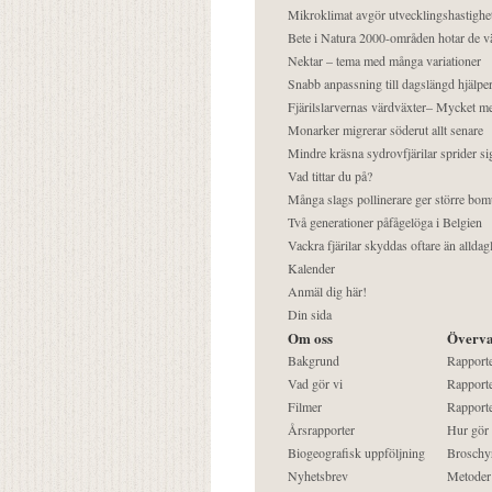
Mikroklimat avgör utvecklingshastighe
Bete i Natura 2000-områden hotar de v
Nektar – tema med många variationer
Snabb anpassning till dagslängd hjälper
Fjärilslarvernas värdväxter– Mycket 
Monarker migrerar söderut allt senare
Mindre kräsna sydrovfjärilar sprider si
Vad tittar du på?
Många slags pollinerare ger större bom
Två generationer påfågelöga i Belgien
Vackra fjärilar skyddas oftare än alldag
Kalender
Anmäl dig här!
Din sida
Om oss
Överva
Bakgrund
Rapport
Vad gör vi
Rapporte
Filmer
Rapporte
Årsrapporter
Hur gör
Biogeografisk uppföljning
Broschy
Nyhetsbrev
Metoder