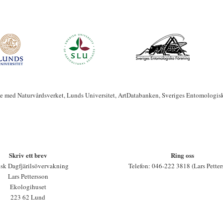
te med Naturvårdsverket, Lunds Universitet, ArtDatabanken, Sveriges Entomologis
Skriv ett brev
Ring oss
sk Dagfjärilsövervakning
Telefon: 046-222 3818 (Lars Petter
Lars Pettersson
Ekologihuset
223 62 Lund