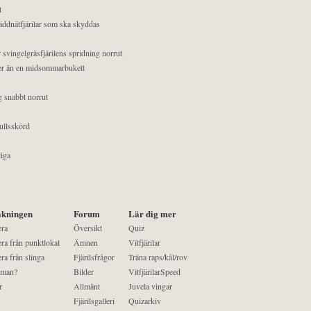
t
äddnätfjärilar som ska skyddas
 svingelgräsfjärilens spridning norrut
mer än en midsommarbukett
g snabbt norrut
ullsskörd
liga
kningen
Forum
Lär dig mer
era
Översikt
Quiz
ra från punktlokal
Ämnen
Vitfjärilar
ra från slinga
Fjärilsfrågor
Träna raps/kål/rov
 man?
Bilder
VitfjärilarSpeed
r
Allmänt
Juvela vingar
Fjärilsgalleri
Quizarkiv