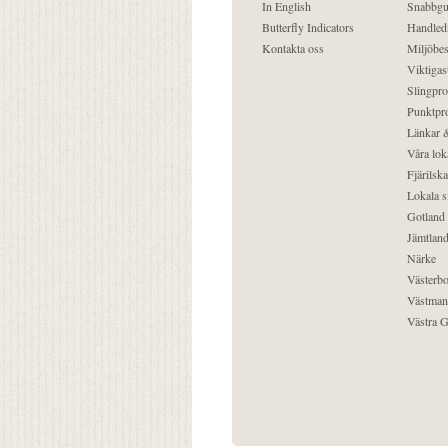
In English
Snabbgu
Butterfly Indicators
Handled
Kontakta oss
Miljöbes
Viktigast
Slingpro
Punktpro
Länkar &
Våra lok
Fjärilska
Lokala s
Gotland
Jämtlan
Närke
Västerbo
Västman
Västra G