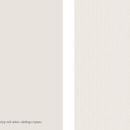
pstyp och arters särdrag</span>