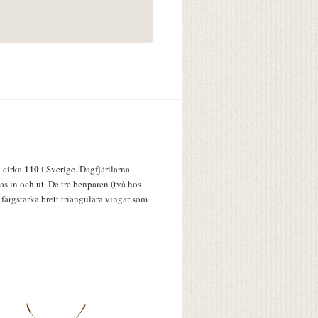
110
v cirka
i Sverige. Dagfjärilarna
s in och ut. De tre benparen (två hos
färgstarka brett triangulära vingar som