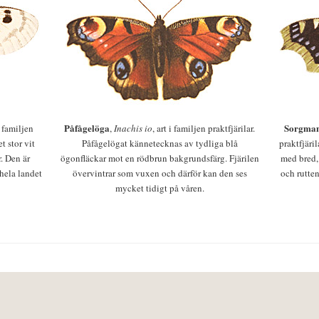
Påfågelöga
Sorgman
 i familjen
,
Inachis io
, art i familjen praktfjärilar.
t stor vit
Påfågelögat kännetecknas av tydliga blå
praktfjäri
r. Den är
ögonfläckar mot en rödbrun bakgrundsfärg. Fjärilen
med bred,
 hela landet
övervintrar som vuxen och därför kan den ses
och rutten
mycket tidigt på våren.