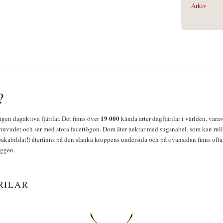
Arkiv
?
19 000
igen dagaktiva fjärilar. Det finns över
kända arter dagfjärilar i världen, vara
huvudet och ser med stora facettögon. Dom äter nektar med sugsnabel, som kan rulla
bakabildat!) återfinns på den slanka kroppens undersida och på ovansidan finns ofta 
yggen.
RILAR