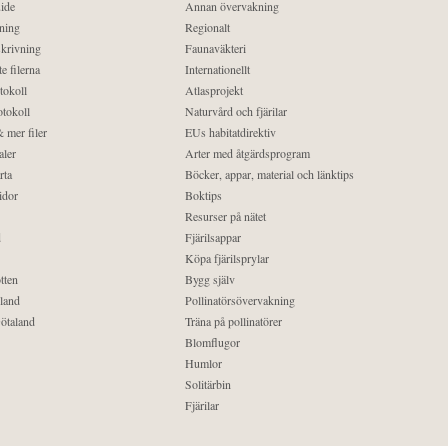
ide
Annan övervakning
ning
Regionalt
krivning
Faunaväkteri
e filerna
Internationellt
tokoll
Atlasprojekt
tokoll
Naturvård och fjärilar
 mer filer
EUs habitatdirektiv
aler
Arter med åtgärdsprogram
rta
Böcker, appar, material och länktips
idor
Boktips
Resurser på nätet
d
Fjärilsappar
Köpa fjärilsprylar
tten
Bygg själv
land
Pollinatörsövervakning
ötaland
Träna på pollinatörer
Blomflugor
Humlor
Solitärbin
Fjärilar