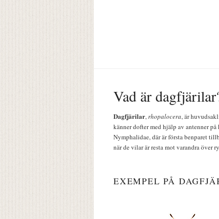
Vad är dagfjärilar
Dagfjärilar
,
rhopalocera
, är huvudsakl
känner dofter med hjälp av antenner på 
Nymphalidae, där är första benparet till
när de vilar är resta mot varandra över r
EXEMPEL PÅ DAGFJÄ