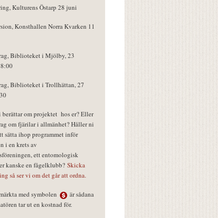
ring, Kulturens Östarp 28 juni
rsion, Konsthallen Norra Kvarken 11
rag, Biblioteket i Mjölby, 23
18:00
rag, Biblioteket i Trollhättan, 27
:30
vi berättar om projektet hos er? Eller
rag om fjärilar i allmänhet? Håller ni
tt sätta ihop programmet inför
n i en krets av
föreningen, ett entomologisk
ler kanske en fågelklubb?
Skicka
ring så ser vi om det går att ordna.
r märkta med symbolen
är sådana
tören tar ut en kostnad för.