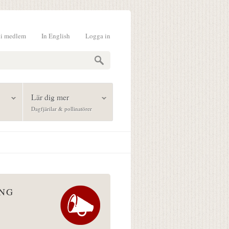
li medlem
In English
Logga in
formulär
Lär dig mer
Dagfjärilar & pollinatörer
ÅNG