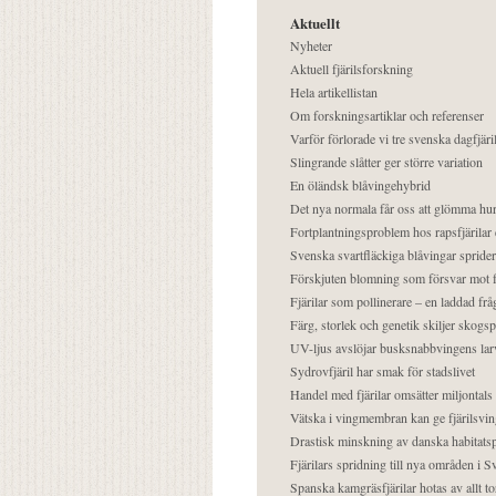
Aktuellt
Nyheter
Aktuell fjärilsforskning
Hela artikellistan
Om forskningsartiklar och referenser
Varför förlorade vi tre svenska dagfjäri
Slingrande slåtter ger större variation
En öländsk blåvingehybrid
Det nya normala får oss att glömma hur
Fortplantningsproblem hos rapsfjärilar 
Svenska svartfläckiga blåvingar sprider 
Förskjuten blomning som försvar mot fj
Fjärilar som pollinerare – en laddad frå
Färg, storlek och genetik skiljer skogs
UV-ljus avslöjar busksnabbvingens lar
Sydrovfjäril har smak för stadslivet
Handel med fjärilar omsätter miljontals 
Vätska i vingmembran kan ge fjärilsvin
Drastisk minskning av danska habitatsp
Fjärilars spridning till nya områden i
Spanska kamgräsfjärilar hotas av allt t