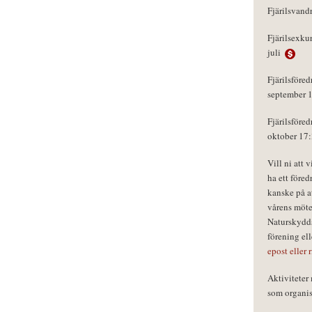
Fjärilsvand
Fjärilsexku
juli
Fjärilsföred
september 
Fjärilsföred
oktober 17
Vill ni att 
ha ett föred
kanske på a
vårens möte
Naturskydds
förening el
epost eller 
Aktivitete
som organisa