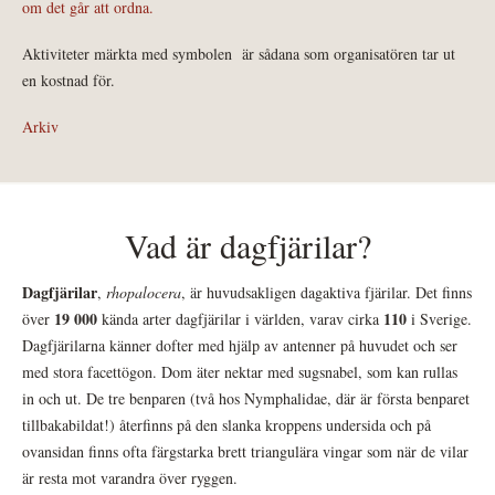
om det går att ordna.
Aktiviteter märkta med symbolen
är sådana som organisatören tar ut
en kostnad för.
Arkiv
Vad är dagfjärilar?
Dagfjärilar
,
rhopalocera
, är huvudsakligen dagaktiva fjärilar. Det finns
19 000
110
över
kända arter dagfjärilar i världen, varav cirka
i Sverige.
Dagfjärilarna känner dofter med hjälp av antenner på huvudet och ser
med stora facettögon. Dom äter nektar med sugsnabel, som kan rullas
in och ut. De tre benparen (två hos Nymphalidae, där är första benparet
tillbakabildat!) återfinns på den slanka kroppens undersida och på
ovansidan finns ofta färgstarka brett triangulära vingar som när de vilar
är resta mot varandra över ryggen.