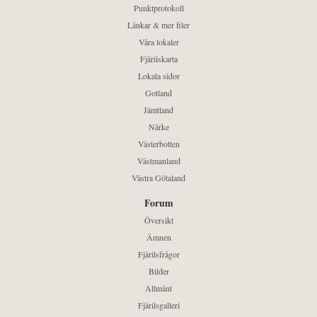
Punktprotokoll
Länkar & mer filer
Våra lokaler
Fjärilskarta
Lokala sidor
Gotland
Jämtland
Närke
Västerbotten
Västmanland
Västra Götaland
Forum
Översikt
Ämnen
Fjärilsfrågor
Bilder
Allmänt
Fjärilsgalleri