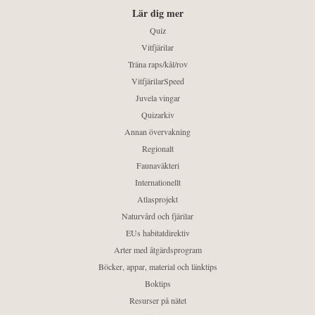
Lär dig mer
Quiz
Vitfjärilar
Träna raps/kål/rov
VitfjärilarSpeed
Juvela vingar
Quizarkiv
Annan övervakning
Regionalt
Faunaväkteri
Internationellt
Atlasprojekt
Naturvård och fjärilar
EUs habitatdirektiv
Arter med åtgärdsprogram
Böcker, appar, material och länktips
Boktips
Resurser på nätet