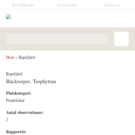
Hoppa till huvudinnehåll
BLI MEDLEM
IN ENGLISH
LOGGA IN
Sökformulär
Hem
» Rapsfjäril
Rapsfjäril
Bäcktorpet, Torphyttan
Platskategori:
Punktlokal
Antal observationer:
2
Rapportör: