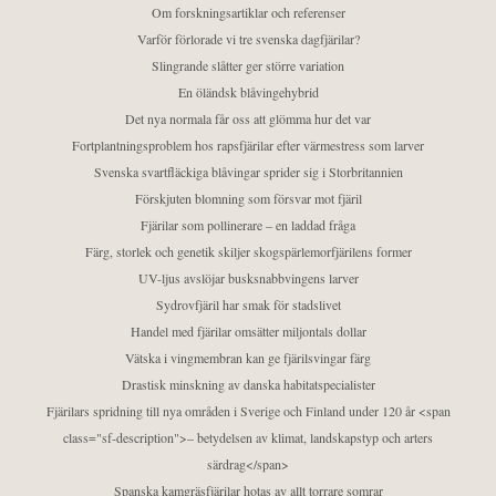
Om forskningsartiklar och referenser
Varför förlorade vi tre svenska dagfjärilar?
Slingrande slåtter ger större variation
En öländsk blåvingehybrid
Det nya normala får oss att glömma hur det var
Fortplantningsproblem hos rapsfjärilar efter värmestress som larver
Svenska svartfläckiga blåvingar sprider sig i Storbritannien
Förskjuten blomning som försvar mot fjäril
Fjärilar som pollinerare – en laddad fråga
Färg, storlek och genetik skiljer skogspärlemorfjärilens former
UV-ljus avslöjar busksnabbvingens larver
Sydrovfjäril har smak för stadslivet
Handel med fjärilar omsätter miljontals dollar
Vätska i vingmembran kan ge fjärilsvingar färg
Drastisk minskning av danska habitatspecialister
Fjärilars spridning till nya områden i Sverige och Finland under 120 år <span
class="sf-description">– betydelsen av klimat, landskapstyp och arters
särdrag</span>
Spanska kamgräsfjärilar hotas av allt torrare somrar