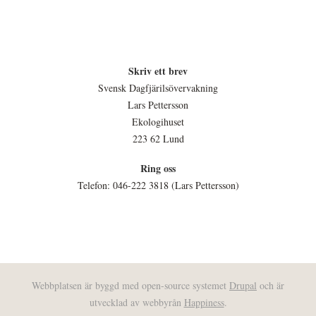
Skriv ett brev
Svensk Dagfjärilsövervakning
Lars Pettersson
Ekologihuset
223 62 Lund
Ring oss
Telefon: 046-222 3818 (Lars Pettersson)
Webbplatsen är byggd med open-source systemet
Drupal
och är
utvecklad av webbyrån
Happiness
.