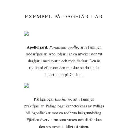
EXEMPEL PÅ DAGFJÄRILAR
Apollofjäril
,
Parnassius apollo
, art i familjen
riddarfjärilar. Apollofjäril är en mycket stor vit
dagfjäril med svarta och röda fläckar. Den är
rödlistad eftersom den minskar starkt i hela
landet utom på Gotland.
Påfågelöga
,
Inachis io
, art i familjen
praktfjärilar. Påfågelögat kännetecknas av tydliga
blå ögonfläckar mot en rödbrun bakgrundsfärg.
Fjärilen övervintrar som vuxen och därför kan
den ses mycket tidigt på våren.