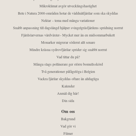
Mikroklimat avgör utvecklingshastighet
Bete i Natura 2000-områden hotar de väddnätfjärilar som ska skyddas
Nektar – tema med många variationer
Snabb anpassning till dagslängd hjälper svingelgräsfjärilens spridning norrut
Fjärilslarvernas värdväxter– Mycket mer än en midsommarbukett
Monarker migrerar söderut allt senare
Mindre kräsna sydrovfjärilar sprider sig snabbt norrut
Vad tittar du på?
Många slags pollinerare ger större bomullsskörd
Två generationer påfågelöga i Belgien
Vackra fjärilar skyddas oftare än alldagliga
Kalender
Anmäl dig här!
Din sida
Om oss
Bakgrund
Vad gör vi
Filmer