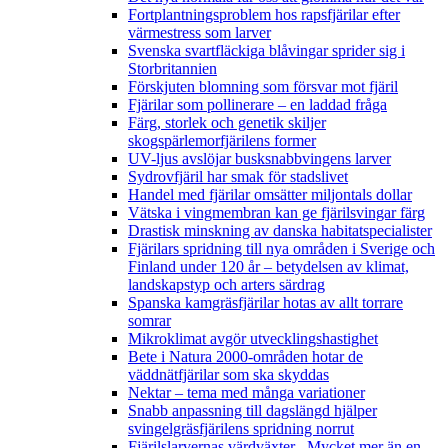
Fortplantningsproblem hos rapsfjärilar efter
värmestress som larver
Svenska svartfläckiga blåvingar sprider sig i
Storbritannien
Förskjuten blomning som försvar mot fjäril
Fjärilar som pollinerare – en laddad fråga
Färg, storlek och genetik skiljer
skogspärlemorfjärilens former
UV-ljus avslöjar busksnabbvingens larver
Sydrovfjäril har smak för stadslivet
Handel med fjärilar omsätter miljontals dollar
Vätska i vingmembran kan ge fjärilsvingar färg
Drastisk minskning av danska habitatspecialister
Fjärilars spridning till nya områden i Sverige och
Finland under 120 år
– betydelsen av klimat,
landskapstyp och arters särdrag
Spanska kamgräsfjärilar hotas av allt torrare
somrar
Mikroklimat avgör utvecklingshastighet
Bete i Natura 2000-områden hotar de
väddnätfjärilar som ska skyddas
Nektar – tema med många variationer
Snabb anpassning till dagslängd hjälper
svingelgräsfjärilens spridning norrut
Fjärilslarvernas värdväxter– Mycket mer än en