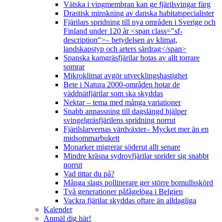
Vätska i vingmembran kan ge fjärilsvingar färg
Drastisk minskning av danska habitatspecialister
Fjärilars spridning till nya områden i Sverige och
Finland under 120 år <span class="sf-
description">– betydelsen av klimat,
landskapstyp och arters särdrag</span>
Spanska kamgräsfjärilar hotas av allt torrare
somrar
Mikroklimat avgör utvecklingshastighet
Bete i Natura 2000-områden hotar de
väddnätfjärilar som ska skyddas
Nektar – tema med många variationer
Snabb anpassning till dagslängd hjälper
svingelgräsfjärilens spridning norrut
Fjärilslarvernas värdväxter– Mycket mer än en
midsommarbukett
Monarker migrerar söderut allt senare
Mindre kräsna sydrovfjärilar sprider sig snabbt
norrut
Vad tittar du på?
Många slags pollinerare ger större bomullsskörd
Två generationer påfågelöga i Belgien
Vackra fjärilar skyddas oftare än alldagliga
Kalender
Anmäl dig här!