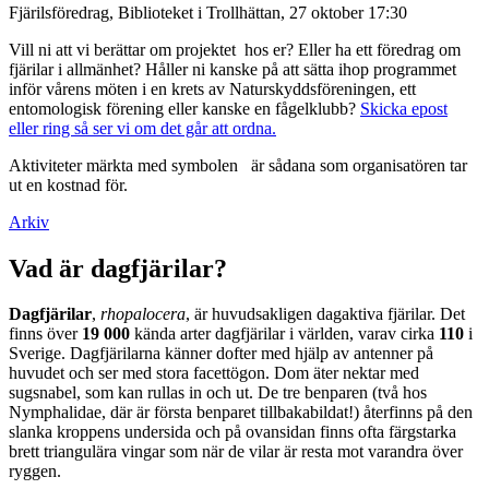
Fjärilsföredrag, Biblioteket i Trollhättan, 27 oktober 17:30
Vill ni att vi berättar om projektet hos er? Eller ha ett föredrag om
fjärilar i allmänhet? Håller ni kanske på att sätta ihop programmet
inför vårens möten i en krets av Naturskyddsföreningen, ett
entomologisk förening eller kanske en fågelklubb?
Skicka epost
eller ring så ser vi om det går att ordna.
Aktiviteter märkta med symbolen
är sådana som organisatören tar
ut en kostnad för.
Arkiv
Vad är dagfjärilar?
Dagfjärilar
,
rhopalocera
, är huvudsakligen dagaktiva fjärilar. Det
finns över
19 000
kända arter dagfjärilar i världen, varav cirka
110
i
Sverige. Dagfjärilarna känner dofter med hjälp av antenner på
huvudet och ser med stora facettögon. Dom äter nektar med
sugsnabel, som kan rullas in och ut. De tre benparen (två hos
Nymphalidae, där är första benparet tillbakabildat!) återfinns på den
slanka kroppens undersida och på ovansidan finns ofta färgstarka
brett triangulära vingar som när de vilar är resta mot varandra över
ryggen.