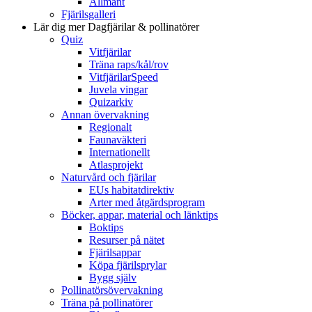
Allmänt
Fjärilsgalleri
Lär dig mer
Dagfjärilar & pollinatörer
Quiz
Vitfjärilar
Träna raps/kål/rov
VitfjärilarSpeed
Juvela vingar
Quizarkiv
Annan övervakning
Regionalt
Faunaväkteri
Internationellt
Atlasprojekt
Naturvård och fjärilar
EUs habitatdirektiv
Arter med åtgärdsprogram
Böcker, appar, material och länktips
Boktips
Resurser på nätet
Fjärilsappar
Köpa fjärilsprylar
Bygg själv
Pollinatörsövervakning
Träna på pollinatörer