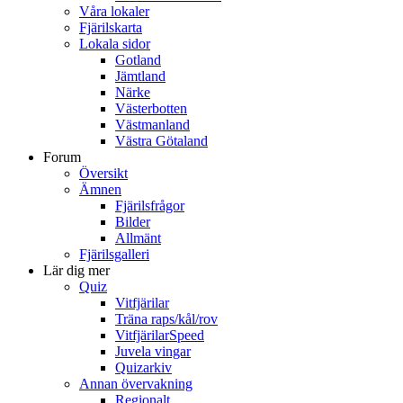
Våra lokaler
Fjärilskarta
Lokala sidor
Gotland
Jämtland
Närke
Västerbotten
Västmanland
Västra Götaland
Forum
Översikt
Ämnen
Fjärilsfrågor
Bilder
Allmänt
Fjärilsgalleri
Lär dig mer
Quiz
Vitfjärilar
Träna raps/kål/rov
VitfjärilarSpeed
Juvela vingar
Quizarkiv
Annan övervakning
Regionalt