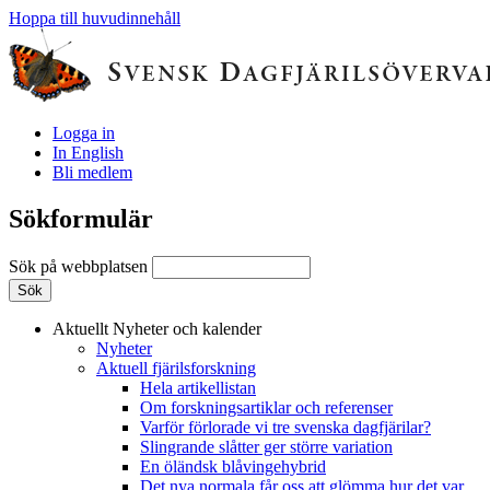
Hoppa till huvudinnehåll
Logga in
In English
Bli medlem
Sökformulär
Sök på webbplatsen
Aktuellt
Nyheter och kalender
Nyheter
Aktuell fjärilsforskning
Hela artikellistan
Om forskningsartiklar och referenser
Varför förlorade vi tre svenska dagfjärilar?
Slingrande slåtter ger större variation
En öländsk blåvingehybrid
Det nya normala får oss att glömma hur det var