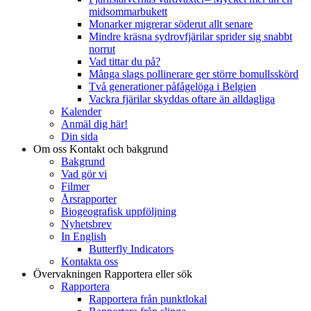
midsommarbukett
Monarker migrerar söderut allt senare
Mindre kräsna sydrovfjärilar sprider sig snabbt
norrut
Vad tittar du på?
Många slags pollinerare ger större bomullsskörd
Två generationer påfågelöga i Belgien
Vackra fjärilar skyddas oftare än alldagliga
Kalender
Anmäl dig här!
Din sida
Om oss
Kontakt och bakgrund
Bakgrund
Vad gör vi
Filmer
Årsrapporter
Biogeografisk uppföljning
Nyhetsbrev
In English
Butterfly Indicators
Kontakta oss
Övervakningen
Rapportera eller sök
Rapportera
Rapportera från punktlokal