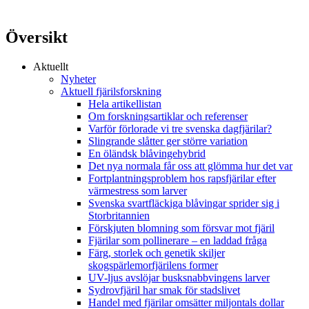
Översikt
Aktuellt
Nyheter
Aktuell fjärilsforskning
Hela artikellistan
Om forskningsartiklar och referenser
Varför förlorade vi tre svenska dagfjärilar?
Slingrande slåtter ger större variation
En öländsk blåvingehybrid
Det nya normala får oss att glömma hur det var
Fortplantningsproblem hos rapsfjärilar efter
värmestress som larver
Svenska svartfläckiga blåvingar sprider sig i
Storbritannien
Förskjuten blomning som försvar mot fjäril
Fjärilar som pollinerare – en laddad fråga
Färg, storlek och genetik skiljer
skogspärlemorfjärilens former
UV-ljus avslöjar busksnabbvingens larver
Sydrovfjäril har smak för stadslivet
Handel med fjärilar omsätter miljontals dollar