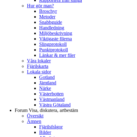
Rapportera från slinga
Hur gör man?
Broschyr
Metoder
Snabbguide
Handledning
Miljöbeskrivning
Viktigaste filerna
Slingprotokoll
Punktprotokoll
Länkar & mer filer
Våra lokaler
Fjärilskarta
Lokala sidor
Gotland
Jämtland
Närke
Västerbotten
Västmanland
Västra Götaland
Forum
Visa, diskutera, artbestäm
Översikt
Ämnen
Fjärilsfrågor
Bilder