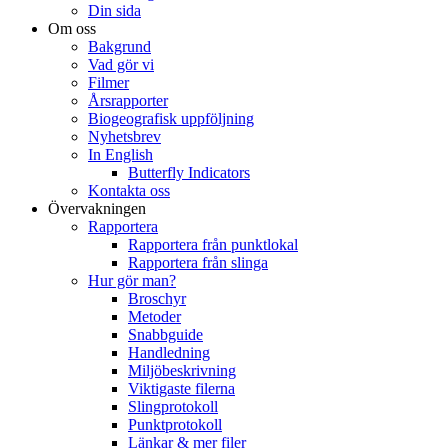
Din sida
Om oss
Bakgrund
Vad gör vi
Filmer
Årsrapporter
Biogeografisk uppföljning
Nyhetsbrev
In English
Butterfly Indicators
Kontakta oss
Övervakningen
Rapportera
Rapportera från punktlokal
Rapportera från slinga
Hur gör man?
Broschyr
Metoder
Snabbguide
Handledning
Miljöbeskrivning
Viktigaste filerna
Slingprotokoll
Punktprotokoll
Länkar & mer filer