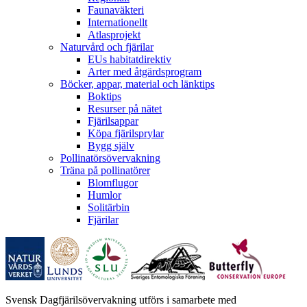
Faunaväkteri
Internationellt
Atlasprojekt
Naturvård och fjärilar
EUs habitatdirektiv
Arter med åtgärdsprogram
Böcker, appar, material och länktips
Boktips
Resurser på nätet
Fjärilsappar
Köpa fjärilsprylar
Bygg själv
Pollinatörsövervakning
Träna på pollinatörer
Blomflugor
Humlor
Solitärbin
Fjärilar
Svensk Dagfjärilsövervakning utförs i samarbete med