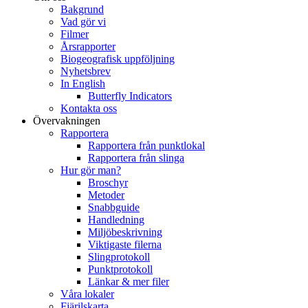
Bakgrund
Vad gör vi
Filmer
Årsrapporter
Biogeografisk uppföljning
Nyhetsbrev
In English
Butterfly Indicators
Kontakta oss
Övervakningen
Rapportera
Rapportera från punktlokal
Rapportera från slinga
Hur gör man?
Broschyr
Metoder
Snabbguide
Handledning
Miljöbeskrivning
Viktigaste filerna
Slingprotokoll
Punktprotokoll
Länkar & mer filer
Våra lokaler
Fjärilskarta