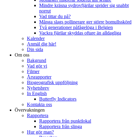
Mindre kräsna sydrovfjärilar sprider sig snabbt
norrut
Vad tittar du på?
Många slags pollinerare ger större bomullsskörd
Två generationer påfågelöga i Belgien
Vackra fjärilar skyddas oftare än alldagliga
Kalender
Anmäl dig här!
Din sida
Om oss
Bakgrund
Vad gör vi
Filmer
Årsrapporter
Biogeografisk uppföljning
Nyhetsbrev
In English
Butterfly Indicators
Kontakta oss
Övervakningen
Rapportera
Rapportera från punktlokal
Rapportera från slinga
Hur gör man?