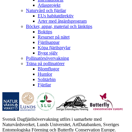
Atlasprojekt
Naturvård och fjärilar
EUs habitatdirektiv
Arter med åtgärdsprogram
Böcker, appar, material och länktips
Boktips
Resurser på nätet
Fjärilsappar
Köpa fjärilsprylar
Bygg själv
Pollinatörsövervakning
Träna på pollinatörer
Blomflugor
Humlor
Solitärbin
Fjärilar
Svensk Dagfjärilsövervakning utförs i samarbete med
Naturvårdsverket, Lunds Universitet, ArtDatabanken, Sveriges
Entomologiska Förening och Butterfly Conservation Europe.