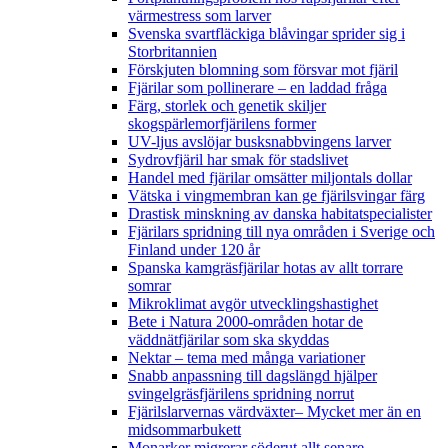
värmestress som larver
Svenska svartfläckiga blåvingar sprider sig i
Storbritannien
Förskjuten blomning som försvar mot fjäril
Fjärilar som pollinerare – en laddad fråga
Färg, storlek och genetik skiljer
skogspärlemorfjärilens former
UV-ljus avslöjar busksnabbvingens larver
Sydrovfjäril har smak för stadslivet
Handel med fjärilar omsätter miljontals dollar
Vätska i vingmembran kan ge fjärilsvingar färg
Drastisk minskning av danska habitatspecialister
Fjärilars spridning till nya områden i Sverige och
Finland under 120 år
Spanska kamgräsfjärilar hotas av allt torrare
somrar
Mikroklimat avgör utvecklingshastighet
Bete i Natura 2000-områden hotar de
väddnätfjärilar som ska skyddas
Nektar – tema med många variationer
Snabb anpassning till dagslängd hjälper
svingelgräsfjärilens spridning norrut
Fjärilslarvernas värdväxter– Mycket mer än en
midsommarbukett
Monarker migrerar söderut allt senare