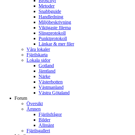
Broschyr
Metoder
Snabbguide
Handledning
Miljöbeskrivning
Viktigaste filerna
Slingprotokoll
Punktprotokoll
Länkar & mer filer
Våra lokaler
Fjärilskarta
Lokala sidor
Gotland
Jämtland
Närke
Västerbotten
Västmanland
Västra Götaland
Forum
Översikt
Ämnen
Fjärilsfrågor
Bilder
Allmänt
Fjärilsgalleri