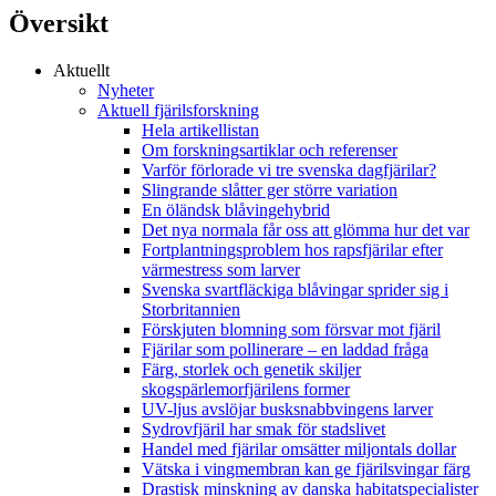
Översikt
Aktuellt
Nyheter
Aktuell fjärilsforskning
Hela artikellistan
Om forskningsartiklar och referenser
Varför förlorade vi tre svenska dagfjärilar?
Slingrande slåtter ger större variation
En öländsk blåvingehybrid
Det nya normala får oss att glömma hur det var
Fortplantningsproblem hos rapsfjärilar efter
värmestress som larver
Svenska svartfläckiga blåvingar sprider sig i
Storbritannien
Förskjuten blomning som försvar mot fjäril
Fjärilar som pollinerare – en laddad fråga
Färg, storlek och genetik skiljer
skogspärlemorfjärilens former
UV-ljus avslöjar busksnabbvingens larver
Sydrovfjäril har smak för stadslivet
Handel med fjärilar omsätter miljontals dollar
Vätska i vingmembran kan ge fjärilsvingar färg
Drastisk minskning av danska habitatspecialister