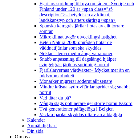
Fjärilars spridning till nya områden i Sverige och
Finland under 120 år <span class="sf-
description">– betydelsen av klimat,
landskapstyp och arters särdrag</span>
Spanska kamgräsfjärilar hotas av allt torrare
somrar
Mikroklimat avgör utvecklingshastighet
Bete i Natura 2000-områden hotar de
väddnätfjärilar som ska skyddas
Nektar – tema med många variationer
Snabb anpassning till dagslängd hjälper
svingelgräsfjärilens spridning norrut
Fjärilslarvernas värdväxter– Mycket mer än en
midsommarbukett
Monarker migrerar söderut allt senare
Mindre kräsna sydrovfjärilar sprider sig snabbt
norrut
Vad tittar du på?
Många slags pollinerare ger större bomullsskörd
Två generationer påfågelöga i Belgien
Vackra fjärilar skyddas oftare än alldagliga
Kalender
Anmäl dig här!
Din sida
Om oss