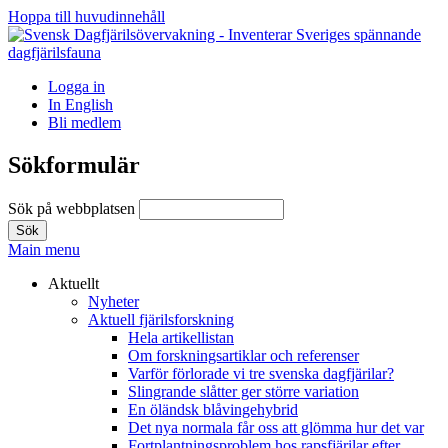
Hoppa till huvudinnehåll
Logga in
In English
Bli medlem
Sökformulär
Sök på webbplatsen
Main menu
Aktuellt
Nyheter
Aktuell fjärilsforskning
Hela artikellistan
Om forskningsartiklar och referenser
Varför förlorade vi tre svenska dagfjärilar?
Slingrande slåtter ger större variation
En öländsk blåvingehybrid
Det nya normala får oss att glömma hur det var
Fortplantningsproblem hos rapsfjärilar efter