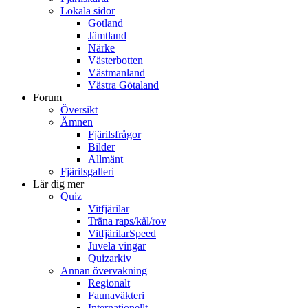
Lokala sidor
Gotland
Jämtland
Närke
Västerbotten
Västmanland
Västra Götaland
Forum
Översikt
Ämnen
Fjärilsfrågor
Bilder
Allmänt
Fjärilsgalleri
Lär dig mer
Quiz
Vitfjärilar
Träna raps/kål/rov
VitfjärilarSpeed
Juvela vingar
Quizarkiv
Annan övervakning
Regionalt
Faunaväkteri
Internationellt