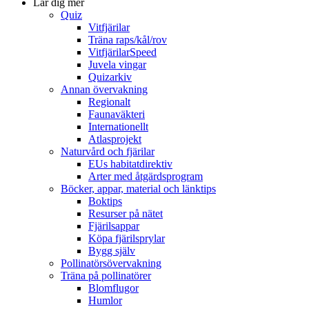
Lär dig mer
Quiz
Vitfjärilar
Träna raps/kål/rov
VitfjärilarSpeed
Juvela vingar
Quizarkiv
Annan övervakning
Regionalt
Faunaväkteri
Internationellt
Atlasprojekt
Naturvård och fjärilar
EUs habitatdirektiv
Arter med åtgärdsprogram
Böcker, appar, material och länktips
Boktips
Resurser på nätet
Fjärilsappar
Köpa fjärilsprylar
Bygg själv
Pollinatörsövervakning
Träna på pollinatörer
Blomflugor
Humlor