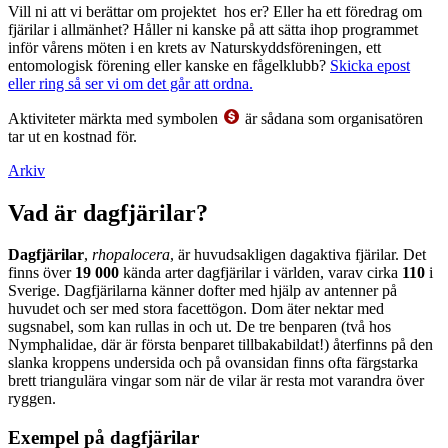
Vill ni att vi berättar om projektet hos er? Eller ha ett föredrag om
fjärilar i allmänhet? Håller ni kanske på att sätta ihop programmet
inför vårens möten i en krets av Naturskyddsföreningen, ett
entomologisk förening eller kanske en fågelklubb?
Skicka epost
eller ring så ser vi om det går att ordna.
Aktiviteter märkta med symbolen
är sådana som organisatören
tar ut en kostnad för.
Arkiv
Vad är dagfjärilar?
Dagfjärilar
,
rhopalocera
, är huvudsakligen dagaktiva fjärilar. Det
finns över
19 000
kända arter dagfjärilar i världen, varav cirka
110
i
Sverige. Dagfjärilarna känner dofter med hjälp av antenner på
huvudet och ser med stora facettögon. Dom äter nektar med
sugsnabel, som kan rullas in och ut. De tre benparen (två hos
Nymphalidae, där är första benparet tillbakabildat!) återfinns på den
slanka kroppens undersida och på ovansidan finns ofta färgstarka
brett triangulära vingar som när de vilar är resta mot varandra över
ryggen.
Exempel på dagfjärilar