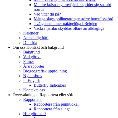
Mindre kräsna sydrovfjärilar sprider sig snabbt
norrut
Vad tittar du på?
Många slags pollinerare ger större bomullsskörd
Två generationer påfågelöga i Belgien
Vackra fjärilar skyddas oftare än alldagliga
Kalender
Anmäl dig här!
Din sida
Om oss
Kontakt och bakgrund
Bakgrund
Vad gör vi
Filmer
Årsrapporter
Biogeografisk uppföljning
Nyhetsbrev
In English
Butterfly Indicators
Kontakta oss
Övervakningen
Rapportera eller sök
Rapportera
Rapportera från punktlokal
Rapportera från slinga
Hur gör man?