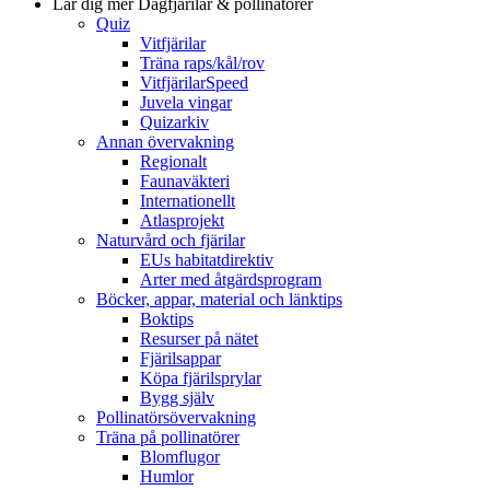
Lär dig mer
Dagfjärilar & pollinatörer
Quiz
Vitfjärilar
Träna raps/kål/rov
VitfjärilarSpeed
Juvela vingar
Quizarkiv
Annan övervakning
Regionalt
Faunaväkteri
Internationellt
Atlasprojekt
Naturvård och fjärilar
EUs habitatdirektiv
Arter med åtgärdsprogram
Böcker, appar, material och länktips
Boktips
Resurser på nätet
Fjärilsappar
Köpa fjärilsprylar
Bygg själv
Pollinatörsövervakning
Träna på pollinatörer
Blomflugor
Humlor