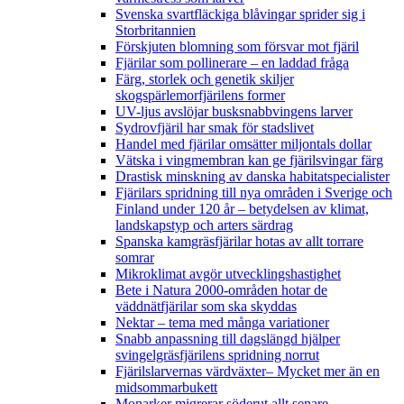
Svenska svartfläckiga blåvingar sprider sig i
Storbritannien
Förskjuten blomning som försvar mot fjäril
Fjärilar som pollinerare – en laddad fråga
Färg, storlek och genetik skiljer
skogspärlemorfjärilens former
UV-ljus avslöjar busksnabbvingens larver
Sydrovfjäril har smak för stadslivet
Handel med fjärilar omsätter miljontals dollar
Vätska i vingmembran kan ge fjärilsvingar färg
Drastisk minskning av danska habitatspecialister
Fjärilars spridning till nya områden i Sverige och
Finland under 120 år
– betydelsen av klimat,
landskapstyp och arters särdrag
Spanska kamgräsfjärilar hotas av allt torrare
somrar
Mikroklimat avgör utvecklingshastighet
Bete i Natura 2000-områden hotar de
väddnätfjärilar som ska skyddas
Nektar – tema med många variationer
Snabb anpassning till dagslängd hjälper
svingelgräsfjärilens spridning norrut
Fjärilslarvernas värdväxter– Mycket mer än en
midsommarbukett
Monarker migrerar söderut allt senare