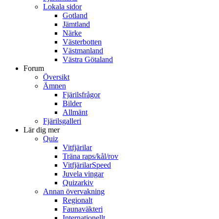
Lokala sidor
Gotland
Jämtland
Närke
Västerbotten
Västmanland
Västra Götaland
Forum
Översikt
Ämnen
Fjärilsfrågor
Bilder
Allmänt
Fjärilsgalleri
Lär dig mer
Quiz
Vitfjärilar
Träna raps/kål/rov
VitfjärilarSpeed
Juvela vingar
Quizarkiv
Annan övervakning
Regionalt
Faunaväkteri
Internationellt