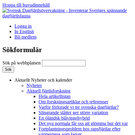
Hoppa till huvudinnehåll
Logga in
In English
Bli medlem
Sökformulär
Sök på webbplatsen
Aktuellt
Nyheter och kalender
Nyheter
Aktuell fjärilsforskning
Hela artikellistan
Om forskningsartiklar och referenser
Varför förlorade vi tre svenska dagfjärilar?
Slingrande slåtter ger större variation
En öländsk blåvingehybrid
Det nya normala får oss att glömma hur det var
Fortplantningsproblem hos rapsfjärilar efter
värmestress som larver