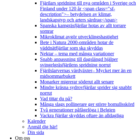
Fjärilars spridning till nya områden i Sverige och
Finland under 120 år <span class="sf-
description">– betydelsen av klimat,
landskapstyp och arters särdrag</span>
Spanska kamgräsfjärilar hotas av allt torrare
somrar
Mikroklimat avgör utvecklingshastighet
Bete i Natura 2000-områden hotar de
väddnätfjärilar som ska skyddas
Nektar – tema med många variationer
Snabb anpassning till dagslängd hjälper
svingelgräsfjärilens spridning norrut
Fjärilslarvernas värdväxter– Mycket mer än en
midsommarbukett
Monarker migrerar söderut allt senare
Mindre kräsna sydrovfjärilar sprider sig snabbt
norrut
Vad tittar du på?
Många slags pollinerare ger större bomullsskörd
Två generationer påfågelöga i Belgien
Vackra fjärilar skyddas oftare än alldagliga
Kalender
Anmäl dig här!
Din sida
Om oss