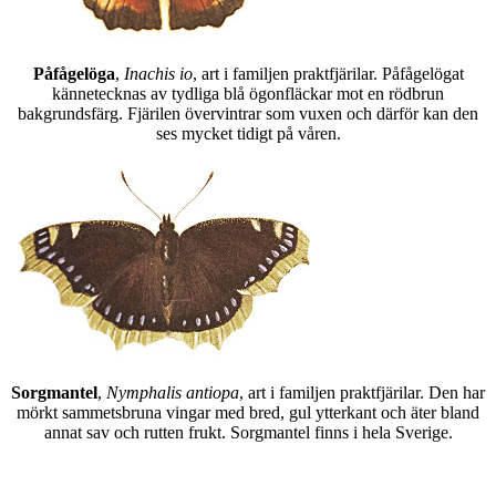
Påfågelöga
,
Inachis io
, art i familjen praktfjärilar. Påfågelögat
kännetecknas av tydliga blå ögonfläckar mot en rödbrun
bakgrundsfärg. Fjärilen övervintrar som vuxen och därför kan den
ses mycket tidigt på våren.
Sorgmantel
,
Nymphalis antiopa
, art i familjen praktfjärilar. Den har
mörkt sammetsbruna vingar med bred, gul ytterkant och äter bland
annat sav och rutten frukt. Sorgmantel finns i hela Sverige.