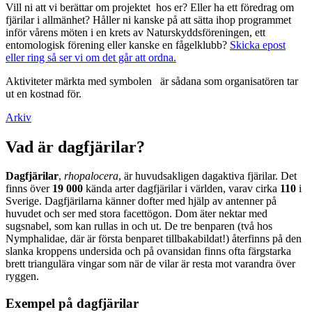
Vill ni att vi berättar om projektet hos er? Eller ha ett föredrag om
fjärilar i allmänhet? Håller ni kanske på att sätta ihop programmet
inför vårens möten i en krets av Naturskyddsföreningen, ett
entomologisk förening eller kanske en fågelklubb?
Skicka epost
eller ring så ser vi om det går att ordna.
Aktiviteter märkta med symbolen
är sådana som organisatören tar
ut en kostnad för.
Arkiv
Vad är dagfjärilar?
Dagfjärilar
,
rhopalocera
, är huvudsakligen dagaktiva fjärilar. Det
finns över
19 000
kända arter dagfjärilar i världen, varav cirka
110
i
Sverige. Dagfjärilarna känner dofter med hjälp av antenner på
huvudet och ser med stora facettögon. Dom äter nektar med
sugsnabel, som kan rullas in och ut. De tre benparen (två hos
Nymphalidae, där är första benparet tillbakabildat!) återfinns på den
slanka kroppens undersida och på ovansidan finns ofta färgstarka
brett triangulära vingar som när de vilar är resta mot varandra över
ryggen.
Exempel på dagfjärilar