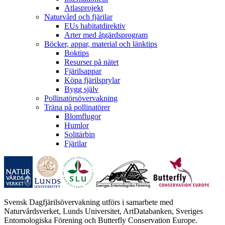
Atlasprojekt
Naturvård och fjärilar
EUs habitatdirektiv
Arter med åtgärdsprogram
Böcker, appar, material och länktips
Boktips
Resurser på nätet
Fjärilsappar
Köpa fjärilsprylar
Bygg själv
Pollinatörsövervakning
Träna på pollinatörer
Blomflugor
Humlor
Solitärbin
Fjärilar
Svensk Dagfjärilsövervakning utförs i samarbete med
Naturvårdsverket, Lunds Universitet, ArtDatabanken, Sveriges
Entomologiska Förening och Butterfly Conservation Europe.