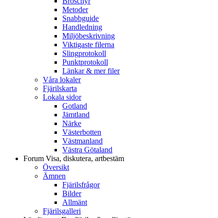
Broschyr
Metoder
Snabbguide
Handledning
Miljöbeskrivning
Viktigaste filerna
Slingprotokoll
Punktprotokoll
Länkar & mer filer
Våra lokaler
Fjärilskarta
Lokala sidor
Gotland
Jämtland
Närke
Västerbotten
Västmanland
Västra Götaland
Forum
Visa, diskutera, artbestäm
Översikt
Ämnen
Fjärilsfrågor
Bilder
Allmänt
Fjärilsgalleri