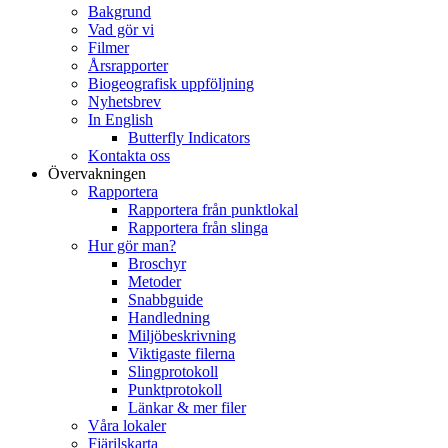
Bakgrund
Vad gör vi
Filmer
Årsrapporter
Biogeografisk uppföljning
Nyhetsbrev
In English
Butterfly Indicators
Kontakta oss
Övervakningen
Rapportera
Rapportera från punktlokal
Rapportera från slinga
Hur gör man?
Broschyr
Metoder
Snabbguide
Handledning
Miljöbeskrivning
Viktigaste filerna
Slingprotokoll
Punktprotokoll
Länkar & mer filer
Våra lokaler
Fjärilskarta