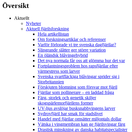
Översikt
Aktuellt
Nyheter
Aktuell fjärilsforskning
Hela artikellistan
Om forskningsartiklar och referenser
Varför förlorade vi tre svenska dagfjärilar?
Slingrande slåtter ger större variation
En öländsk blåvingehybrid
Det nya normala får oss att glömma hur det var
Fortplantningsproblem hos rapsfjärilar efter
värmestress som larver
Svenska svartfläckiga blåvingar sprider sig i
Storbritannien
Förskjuten blomning som försvar mot fjäril
Fjärilar som pollinerare – en laddad fråga
Färg, storlek och genetik skiljer
skogspärlemorfjärilens former
UV-ljus avslöjar busksnabbvingens larver
Sydrovfjäril har smak för stadslivet
Handel med fjärilar omsätter miljontals dollar
Vätska i vingmembran kan ge fjärilsvingar färg
Drastisk minskning av danska habitatspecialister