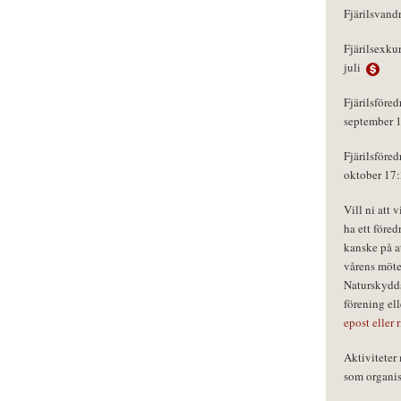
Fjärilsvand
Fjärilsexku
juli
Fjärilsföred
september 
Fjärilsföred
oktober 17
Vill ni att 
ha ett föred
kanske på a
vårens möte
Naturskydds
förening el
epost eller 
Aktivitete
som organisa