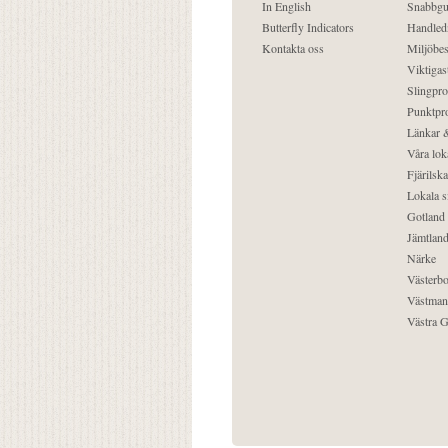
In English
Snabbgu
Butterfly Indicators
Handled
Kontakta oss
Miljöbes
Viktigast
Slingpro
Punktpro
Länkar &
Våra lok
Fjärilska
Lokala s
Gotland
Jämtlan
Närke
Västerbo
Västman
Västra G