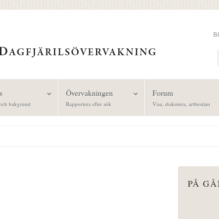
B
Sök
s
Övervakningen
Forum
och bakgrund
Rapportera eller sök
Visa, diskutera, artbestäm
PÅ G