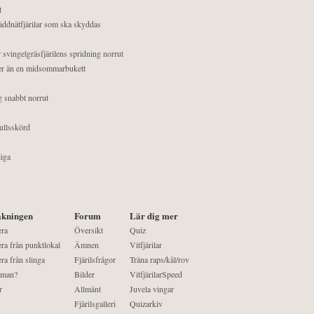
t
äddnätfjärilar som ska skyddas
 svingelgräsfjärilens spridning norrut
mer än en midsommarbukett
g snabbt norrut
ullsskörd
liga
kningen
Forum
Lär dig mer
era
Översikt
Quiz
ra från punktlokal
Ämnen
Vitfjärilar
ra från slinga
Fjärilsfrågor
Träna raps/kål/rov
 man?
Bilder
VitfjärilarSpeed
r
Allmänt
Juvela vingar
Fjärilsgalleri
Quizarkiv