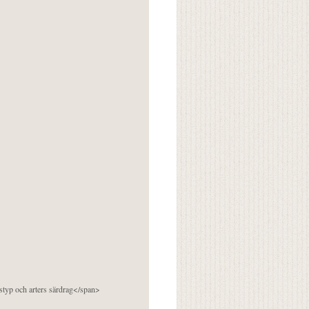
pstyp och arters särdrag</span>