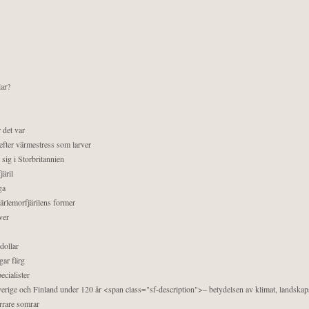
lar?
 det var
efter värmestress som larver
sig i Storbritannien
äril
ga
pärlemorfjärilens former
ver
dollar
gar färg
ecialister
 Sverige och Finland under 120 år <span class="sf-description">– betydelsen av klimat, landska
orrare somrar