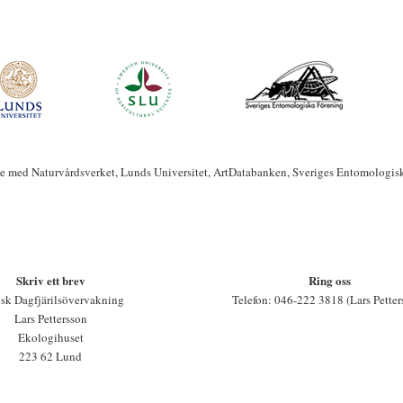
te med Naturvårdsverket, Lunds Universitet, ArtDatabanken, Sveriges Entomologis
Skriv ett brev
Ring oss
sk Dagfjärilsövervakning
Telefon: 046-222 3818 (Lars Petter
Lars Pettersson
Ekologihuset
223 62 Lund