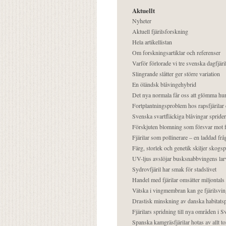
Aktuellt
Nyheter
Aktuell fjärilsforskning
Hela artikellistan
Om forskningsartiklar och referenser
Varför förlorade vi tre svenska dagfjäri
Slingrande slåtter ger större variation
En öländsk blåvingehybrid
Det nya normala får oss att glömma hur
Fortplantningsproblem hos rapsfjärilar 
Svenska svartfläckiga blåvingar sprider 
Förskjuten blomning som försvar mot fj
Fjärilar som pollinerare – en laddad frå
Färg, storlek och genetik skiljer skogs
UV-ljus avslöjar busksnabbvingens lar
Sydrovfjäril har smak för stadslivet
Handel med fjärilar omsätter miljontals 
Vätska i vingmembran kan ge fjärilsvin
Drastisk minskning av danska habitatsp
Fjärilars spridning till nya områden i
Spanska kamgräsfjärilar hotas av allt t