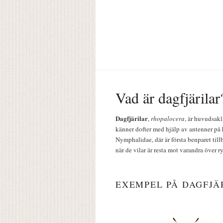
Vad är dagfjärilar
Dagfjärilar
,
rhopalocera
, är huvudsakl
känner dofter med hjälp av antenner på 
Nymphalidae, där är första benparet till
när de vilar är resta mot varandra över r
EXEMPEL PÅ DAGFJÄ