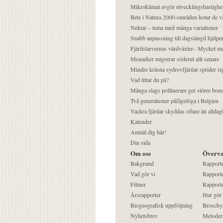
Mikroklimat avgör utvecklingshastighe
Bete i Natura 2000-områden hotar de v
Nektar – tema med många variationer
Snabb anpassning till dagslängd hjälper
Fjärilslarvernas värdväxter– Mycket 
Monarker migrerar söderut allt senare
Mindre kräsna sydrovfjärilar sprider si
Vad tittar du på?
Många slags pollinerare ger större bom
Två generationer påfågelöga i Belgien
Vackra fjärilar skyddas oftare än alldag
Kalender
Anmäl dig här!
Din sida
Om oss
Överva
Bakgrund
Rapport
Vad gör vi
Rapporte
Filmer
Rapporte
Årsrapporter
Hur gör
Biogeografisk uppföljning
Broschy
Nyhetsbrev
Metoder