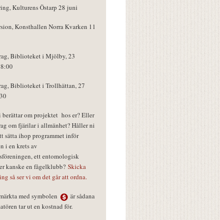
ring, Kulturens Östarp 28 juni
rsion, Konsthallen Norra Kvarken 11
rag, Biblioteket i Mjölby, 23
18:00
rag, Biblioteket i Trollhättan, 27
:30
vi berättar om projektet hos er? Eller
rag om fjärilar i allmänhet? Håller ni
tt sätta ihop programmet inför
n i en krets av
föreningen, ett entomologisk
ler kanske en fågelklubb?
Skicka
ring så ser vi om det går att ordna.
r märkta med symbolen
är sådana
tören tar ut en kostnad för.