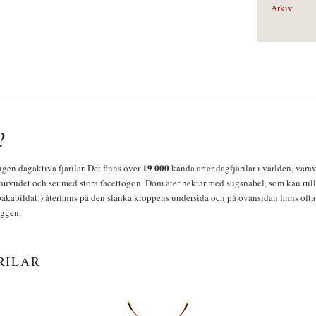
Arkiv
?
19 000
igen dagaktiva fjärilar. Det finns över
kända arter dagfjärilar i världen, vara
huvudet och ser med stora facettögon. Dom äter nektar med sugsnabel, som kan rulla
bakabildat!) återfinns på den slanka kroppens undersida och på ovansidan finns ofta 
yggen.
RILAR