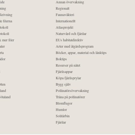
ide
Annan övervakning
ning
Regionalt
krivning
Faunaväkteri
e filerna
Internationellt
tokoll
Atlasprojekt
tokoll
Naturvård och fjärilar
 mer filer
EUs habitatdirektiv
aler
Arter med åtgärdsprogram
rta
Böcker, appar, material och länktips
idor
Boktips
Resurser på nätet
d
Fjärilsappar
Köpa fjärilsprylar
tten
Bygg själv
land
Pollinatörsövervakning
ötaland
Träna på pollinatörer
Blomflugor
Humlor
Solitärbin
Fjärilar