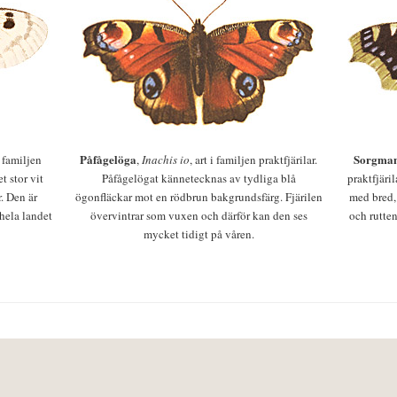
Påfågelöga
Sorgman
 i familjen
,
Inachis io
, art i familjen praktfjärilar.
t stor vit
Påfågelögat kännetecknas av tydliga blå
praktfjäri
r. Den är
ögonfläckar mot en rödbrun bakgrundsfärg. Fjärilen
med bred,
 hela landet
övervintrar som vuxen och därför kan den ses
och rutten
mycket tidigt på våren.