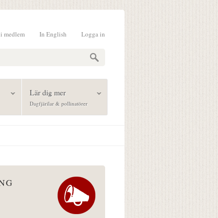
li medlem
In English
Logga in
formulär
Lär dig mer
Dagfjärilar & pollinatörer
ÅNG