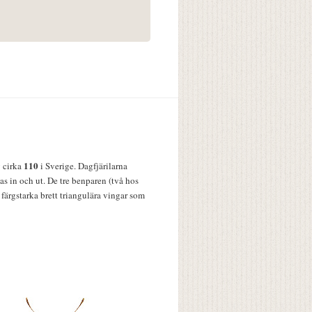
110
v cirka
i Sverige. Dagfjärilarna
s in och ut. De tre benparen (två hos
färgstarka brett triangulära vingar som