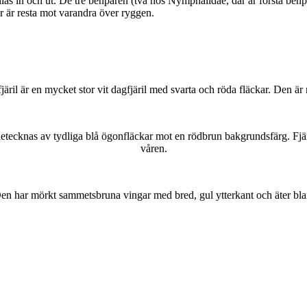
as in och ut. De tre benparen (två hos Nymphalidae, där är första benpa
ar är resta mot varandra över ryggen.
lofjäril är en mycket stor vit dagfjäril med svarta och röda fläckar. Den 
kännetecknas av tydliga blå ögonfläckar mot en rödbrun bakgrundsfärg. Fj
våren.
r. Den har mörkt sammetsbruna vingar med bred, gul ytterkant och äter bla