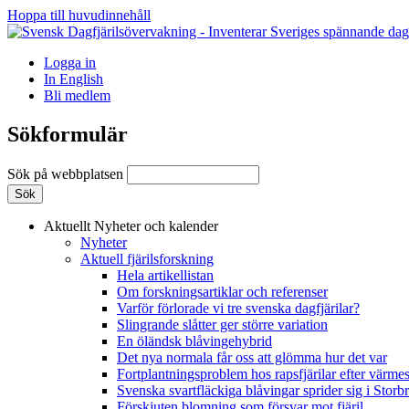
Hoppa till huvudinnehåll
Logga in
In English
Bli medlem
Sökformulär
Sök på webbplatsen
Aktuellt
Nyheter och kalender
Nyheter
Aktuell fjärilsforskning
Hela artikellistan
Om forskningsartiklar och referenser
Varför förlorade vi tre svenska dagfjärilar?
Slingrande slåtter ger större variation
En öländsk blåvingehybrid
Det nya normala får oss att glömma hur det var
Fortplantningsproblem hos rapsfjärilar efter värmes
Svenska svartfläckiga blåvingar sprider sig i Storb
Förskjuten blomning som försvar mot fjäril