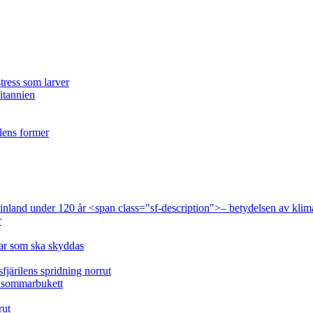
tress som larver
ritannien
ilens former
 Finland under 120 år <span class="sf-description">– betydelsen av klim
r
lar som ska skyddas
fjärilens spridning norrut
idsommarbukett
rut