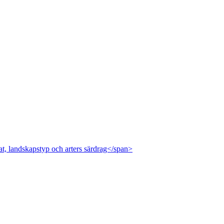
at, landskapstyp och arters särdrag</span>