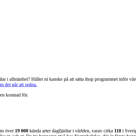
järilar i allmänhet? Håller ni kanske på att sätta ihop programmet inför 
om det går att ordna.
en kostnad för.
nns över
19 000
kända arter dagfjärilar i världen, varav cirka
110
i Sveri