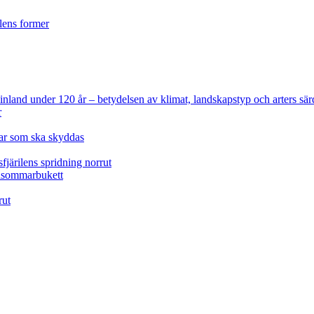
ilens former
 Finland under 120 år
– betydelsen av klimat, landskapstyp och arters sär
r
lar som ska skyddas
fjärilens spridning norrut
idsommarbukett
rut