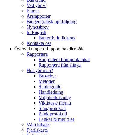
Vad gör vi
Filmer
Årsrapporter
Biogeografisk uppföljning
Nyhetsbrev
In English
Butterfly Indicators
Kontakta oss
Övervakningen
Rapportera eller sök
Rapportera
Rapportera från punktlokal
Rapportera från slinga
Hur gör man?
Broschyr
Metoder
Snabbguide
Handledning
Miljöbeskrivning
Viktigaste filerna
Slingprotokoll
Punktprotokoll
Länkar & mer filer
Våra lokaler
Fjärilskarta