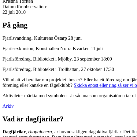
Kristina Tofftén
Datum för observation:
22 juli 2010
På gång
Fjärilsvandring, Kulturens Östarp 28 juni
Fjärilsexkursion, Konsthallen Norra Kvarken 11 juli
Fjärilsföredrag, Biblioteket i Mjölby, 23 september 18:00
Fjärilsföredrag, Biblioteket i Trollhättan, 27 oktober 17:30
Vill ni att vi berättar om projektet hos er? Eller ha ett föredrag om f
förening eller kanske en fågelklubb?
Skicka epost eller ring så ser vi 
Aktiviteter märkta med symbolen
är sådana som organisatören tar ut 
Arkiv
Vad är dagfjärilar?
Dagfjärilar
,
rhopalocera
, är huvudsakligen dagaktiva fjärilar. Det fi