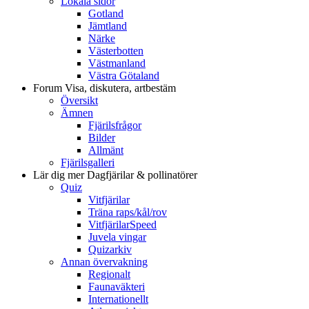
Lokala sidor
Gotland
Jämtland
Närke
Västerbotten
Västmanland
Västra Götaland
Forum
Visa, diskutera, artbestäm
Översikt
Ämnen
Fjärilsfrågor
Bilder
Allmänt
Fjärilsgalleri
Lär dig mer
Dagfjärilar & pollinatörer
Quiz
Vitfjärilar
Träna raps/kål/rov
VitfjärilarSpeed
Juvela vingar
Quizarkiv
Annan övervakning
Regionalt
Faunaväkteri
Internationellt