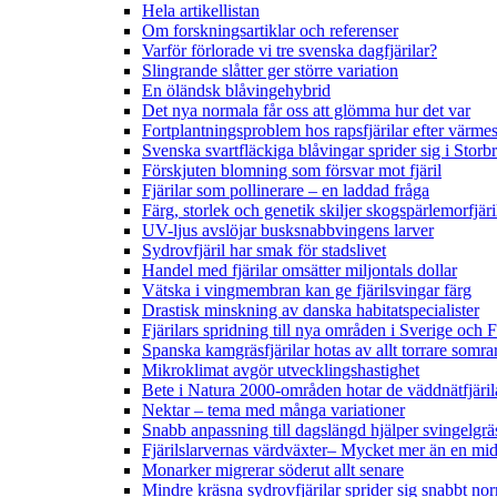
Hela artikellistan
Om forskningsartiklar och referenser
Varför förlorade vi tre svenska dagfjärilar?
Slingrande slåtter ger större variation
En öländsk blåvingehybrid
Det nya normala får oss att glömma hur det var
Fortplantningsproblem hos rapsfjärilar efter värmes
Svenska svartfläckiga blåvingar sprider sig i Storb
Förskjuten blomning som försvar mot fjäril
Fjärilar som pollinerare – en laddad fråga
Färg, storlek och genetik skiljer skogspärlemorfjär
UV-ljus avslöjar busksnabbvingens larver
Sydrovfjäril har smak för stadslivet
Handel med fjärilar omsätter miljontals dollar
Vätska i vingmembran kan ge fjärilsvingar färg
Drastisk minskning av danska habitatspecialister
Fjärilars spridning till nya områden i Sverige och
Spanska kamgräsfjärilar hotas av allt torrare somra
Mikroklimat avgör utvecklingshastighet
Bete i Natura 2000-områden hotar de väddnätfjäri
Nektar – tema med många variationer
Snabb anpassning till dagslängd hjälper svingelgräs
Fjärilslarvernas värdväxter– Mycket mer än en m
Monarker migrerar söderut allt senare
Mindre kräsna sydrovfjärilar sprider sig snabbt nor