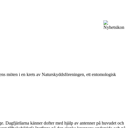
vårens möten i en krets av Naturskyddsföreningen, ett entomologisk
ge. Dagfjärilarna känner dofter med hjälp av antenner på huvudet och