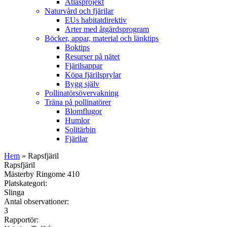
Atlasprojekt
Naturvård och fjärilar
EUs habitatdirektiv
Arter med åtgärdsprogram
Böcker, appar, material och länktips
Boktips
Resurser på nätet
Fjärilsappar
Köpa fjärilsprylar
Bygg själv
Pollinatörsövervakning
Träna på pollinatörer
Blomflugor
Humlor
Solitärbin
Fjärilar
Hem
» Rapsfjäril
Rapsfjäril
Mästerby Ringome 410
Platskategori:
Slinga
Antal observationer:
3
Rapportör: