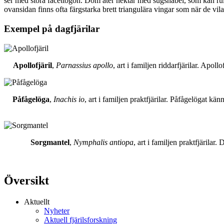
ser med stora facettögon. Dom äter nektar med sugsnabel, som kan rull
ovansidan finns ofta färgstarka brett triangulära vingar som när de vil
Exempel på dagfjärilar
Apollofjäril
,
Parnassius apollo
, art i familjen riddarfjärilar. Apol
Påfågelöga
,
Inachis io
, art i familjen praktfjärilar. Påfågelögat 
Sorgmantel
,
Nymphalis antiopa
, art i familjen praktfjärila
Översikt
Aktuellt
Nyheter
Aktuell fjärilsforskning