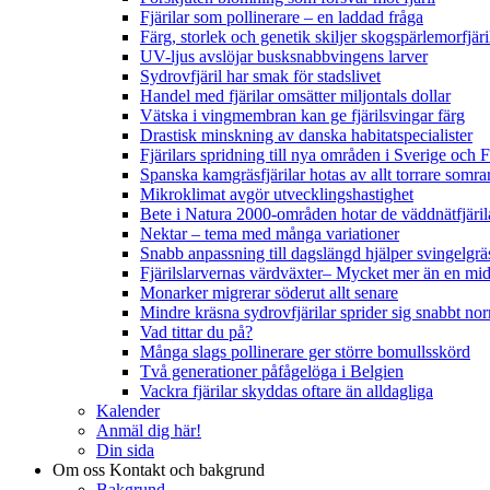
Fjärilar som pollinerare – en laddad fråga
Färg, storlek och genetik skiljer skogspärlemorfjär
UV-ljus avslöjar busksnabbvingens larver
Sydrovfjäril har smak för stadslivet
Handel med fjärilar omsätter miljontals dollar
Vätska i vingmembran kan ge fjärilsvingar färg
Drastisk minskning av danska habitatspecialister
Fjärilars spridning till nya områden i Sverige och
Spanska kamgräsfjärilar hotas av allt torrare somra
Mikroklimat avgör utvecklingshastighet
Bete i Natura 2000-områden hotar de väddnätfjäri
Nektar – tema med många variationer
Snabb anpassning till dagslängd hjälper svingelgräs
Fjärilslarvernas värdväxter– Mycket mer än en m
Monarker migrerar söderut allt senare
Mindre kräsna sydrovfjärilar sprider sig snabbt nor
Vad tittar du på?
Många slags pollinerare ger större bomullsskörd
Två generationer påfågelöga i Belgien
Vackra fjärilar skyddas oftare än alldagliga
Kalender
Anmäl dig här!
Din sida
Om oss
Kontakt och bakgrund
Bakgrund