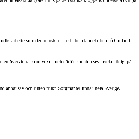
ret tillbakabildat!) återfinns på den slanka kroppens undersida och på
är rödlistad eftersom den minskar starkt i hela landet utom på Gotland.
ärilen övervintrar som vuxen och därför kan den ses mycket tidigt på
nd annat sav och rutten frukt. Sorgmantel finns i hela Sverige.