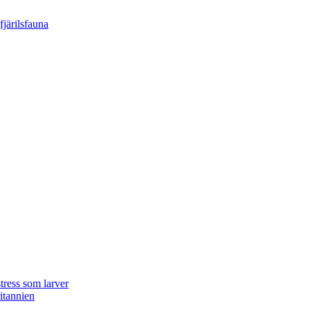
tress som larver
ritannien