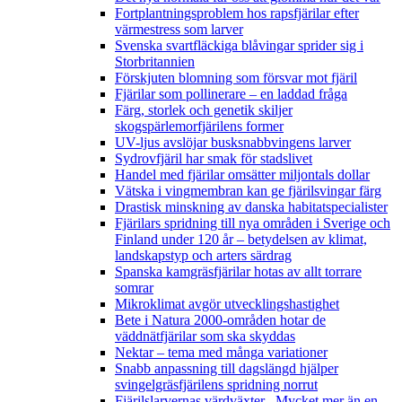
Fortplantningsproblem hos rapsfjärilar efter
värmestress som larver
Svenska svartfläckiga blåvingar sprider sig i
Storbritannien
Förskjuten blomning som försvar mot fjäril
Fjärilar som pollinerare – en laddad fråga
Färg, storlek och genetik skiljer
skogspärlemorfjärilens former
UV-ljus avslöjar busksnabbvingens larver
Sydrovfjäril har smak för stadslivet
Handel med fjärilar omsätter miljontals dollar
Vätska i vingmembran kan ge fjärilsvingar färg
Drastisk minskning av danska habitatspecialister
Fjärilars spridning till nya områden i Sverige och
Finland under 120 år
– betydelsen av klimat,
landskapstyp och arters särdrag
Spanska kamgräsfjärilar hotas av allt torrare
somrar
Mikroklimat avgör utvecklingshastighet
Bete i Natura 2000-områden hotar de
väddnätfjärilar som ska skyddas
Nektar – tema med många variationer
Snabb anpassning till dagslängd hjälper
svingelgräsfjärilens spridning norrut
Fjärilslarvernas värdväxter– Mycket mer än en