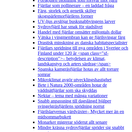
Förskjuten blomning som försvar mot fjäril
Fjärilar som pollinerare – en laddad fråga
Färg, storlek och genetik skiljer
skogspärlemorfjärilens former
UV-ljus avslöjar busksnabbvingens larver
Sydrovfjäril har smak för stadslivet
Handel med fjärilar omsätter miljontals dollar
Vätska i vingmembran kan ge fjärilsvingar färg
Drastisk minskning av danska habitatspecialister
Fjärilars spridning till nya områden i Sverige och
Finland under 120 år <span class="sf-
description">– betydelsen av klimat,
landskapstyp och arters särdrag</span>
Spanska kamgräsfjärilar hotas av allt torrare
somrar
Mikroklimat avgör utvecklingshastighet
Bete i Natura 2000-områden hotar de
väddnätfjärilar som ska skyddas
Nektar – tema med många variationer
Snabb anpassning till dagslängd hjälper
svingelgräsfjärilens spridning norrut
Fjärilslarvernas värdväxter– Mycket mer än en
midsommarbukett
Monarker migrerar söderut allt senare
Mindre kräsna sydrovfjärilar sprider sig snabbt