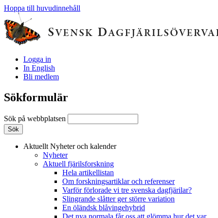
Hoppa till huvudinnehåll
Logga in
In English
Bli medlem
Sökformulär
Sök på webbplatsen
Aktuellt
Nyheter och kalender
Nyheter
Aktuell fjärilsforskning
Hela artikellistan
Om forskningsartiklar och referenser
Varför förlorade vi tre svenska dagfjärilar?
Slingrande slåtter ger större variation
En öländsk blåvingehybrid
Det nya normala får oss att glömma hur det var