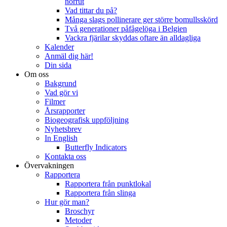
norrut
Vad tittar du på?
Många slags pollinerare ger större bomullsskörd
Två generationer påfågelöga i Belgien
Vackra fjärilar skyddas oftare än alldagliga
Kalender
Anmäl dig här!
Din sida
Om oss
Bakgrund
Vad gör vi
Filmer
Årsrapporter
Biogeografisk uppföljning
Nyhetsbrev
In English
Butterfly Indicators
Kontakta oss
Övervakningen
Rapportera
Rapportera från punktlokal
Rapportera från slinga
Hur gör man?
Broschyr
Metoder