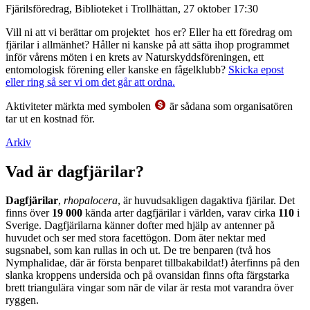
Fjärilsföredrag, Biblioteket i Trollhättan, 27 oktober 17:30
Vill ni att vi berättar om projektet hos er? Eller ha ett föredrag om
fjärilar i allmänhet? Håller ni kanske på att sätta ihop programmet
inför vårens möten i en krets av Naturskyddsföreningen, ett
entomologisk förening eller kanske en fågelklubb?
Skicka epost
eller ring så ser vi om det går att ordna.
Aktiviteter märkta med symbolen
är sådana som organisatören
tar ut en kostnad för.
Arkiv
Vad är dagfjärilar?
Dagfjärilar
,
rhopalocera
, är huvudsakligen dagaktiva fjärilar. Det
finns över
19 000
kända arter dagfjärilar i världen, varav cirka
110
i
Sverige. Dagfjärilarna känner dofter med hjälp av antenner på
huvudet och ser med stora facettögon. Dom äter nektar med
sugsnabel, som kan rullas in och ut. De tre benparen (två hos
Nymphalidae, där är första benparet tillbakabildat!) återfinns på den
slanka kroppens undersida och på ovansidan finns ofta färgstarka
brett triangulära vingar som när de vilar är resta mot varandra över
ryggen.