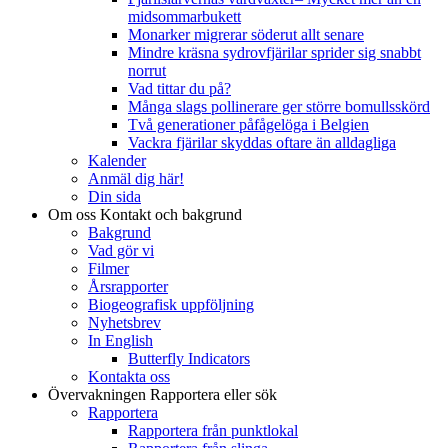
midsommarbukett
Monarker migrerar söderut allt senare
Mindre kräsna sydrovfjärilar sprider sig snabbt
norrut
Vad tittar du på?
Många slags pollinerare ger större bomullsskörd
Två generationer påfågelöga i Belgien
Vackra fjärilar skyddas oftare än alldagliga
Kalender
Anmäl dig här!
Din sida
Om oss
Kontakt och bakgrund
Bakgrund
Vad gör vi
Filmer
Årsrapporter
Biogeografisk uppföljning
Nyhetsbrev
In English
Butterfly Indicators
Kontakta oss
Övervakningen
Rapportera eller sök
Rapportera
Rapportera från punktlokal