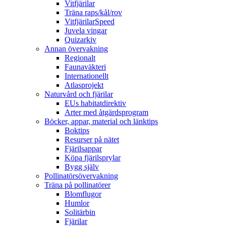
Vitfjärilar
Träna raps/kål/rov
VitfjärilarSpeed
Juvela vingar
Quizarkiv
Annan övervakning
Regionalt
Faunaväkteri
Internationellt
Atlasprojekt
Naturvård och fjärilar
EUs habitatdirektiv
Arter med åtgärdsprogram
Böcker, appar, material och länktips
Boktips
Resurser på nätet
Fjärilsappar
Köpa fjärilsprylar
Bygg själv
Pollinatörsövervakning
Träna på pollinatörer
Blomflugor
Humlor
Solitärbin
Fjärilar