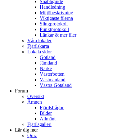
Snabbguide
Handledning
Miljöbeskrivning
Viktigaste filerna
Slingprotokoll
Punktprotokoll
Länkar & mer filer
Våra lokaler
Fjärilskarta
Lokala sidor
Gotland
Jämtland
Närke
Västerbotten
Västmanland
Västra Götaland
Forum
Översikt
Ämnen
Fjärilsfrågor
Bilder
Allmänt
Fjärilsgalleri
Lär dig mer
Quiz