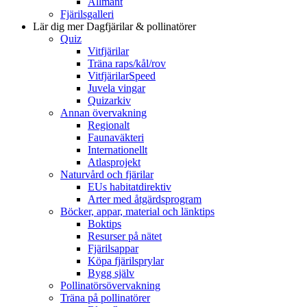
Allmänt
Fjärilsgalleri
Lär dig mer
Dagfjärilar & pollinatörer
Quiz
Vitfjärilar
Träna raps/kål/rov
VitfjärilarSpeed
Juvela vingar
Quizarkiv
Annan övervakning
Regionalt
Faunaväkteri
Internationellt
Atlasprojekt
Naturvård och fjärilar
EUs habitatdirektiv
Arter med åtgärdsprogram
Böcker, appar, material och länktips
Boktips
Resurser på nätet
Fjärilsappar
Köpa fjärilsprylar
Bygg själv
Pollinatörsövervakning
Träna på pollinatörer