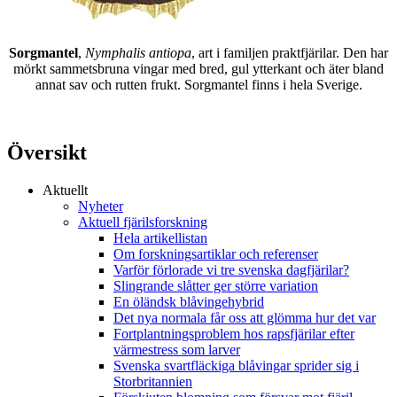
Sorgmantel
,
Nymphalis antiopa
, art i familjen praktfjärilar. Den har
mörkt sammetsbruna vingar med bred, gul ytterkant och äter bland
annat sav och rutten frukt. Sorgmantel finns i hela Sverige.
Översikt
Aktuellt
Nyheter
Aktuell fjärilsforskning
Hela artikellistan
Om forskningsartiklar och referenser
Varför förlorade vi tre svenska dagfjärilar?
Slingrande slåtter ger större variation
En öländsk blåvingehybrid
Det nya normala får oss att glömma hur det var
Fortplantningsproblem hos rapsfjärilar efter
värmestress som larver
Svenska svartfläckiga blåvingar sprider sig i
Storbritannien