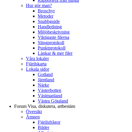
Rapportera från slinga
Hur gör man?
Broschyr
Metoder
Snabbguide
Handledning
Miljöbeskrivning
Viktigaste filerna
Slingprotokoll
Punktprotokoll
Länkar & mer filer
Våra lokaler
Fjärilskarta
Lokala sidor
Gotland
Jämtland
Närke
Västerbotten
Västmanland
Västra Götaland
Forum
Visa, diskutera, artbestäm
Översikt
Ämnen
Fjärilsfrågor
Bilder