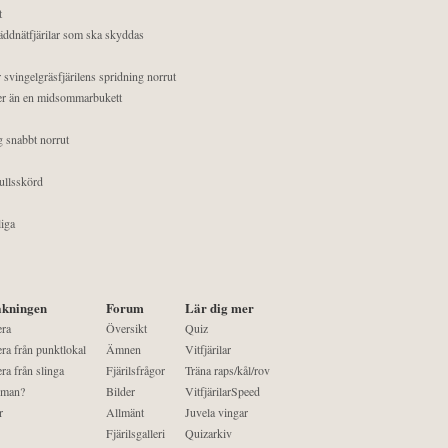
t
äddnätfjärilar som ska skyddas
 svingelgräsfjärilens spridning norrut
mer än en midsommarbukett
g snabbt norrut
ullsskörd
liga
kningen
Forum
Lär dig mer
era
Översikt
Quiz
ra från punktlokal
Ämnen
Vitfjärilar
ra från slinga
Fjärilsfrågor
Träna raps/kål/rov
 man?
Bilder
VitfjärilarSpeed
r
Allmänt
Juvela vingar
Fjärilsgalleri
Quizarkiv