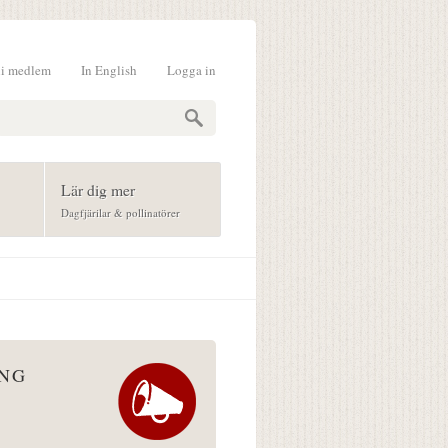
li medlem
In English
Logga in
formulär
Lär dig mer
Dagfjärilar & pollinatörer
ÅNG