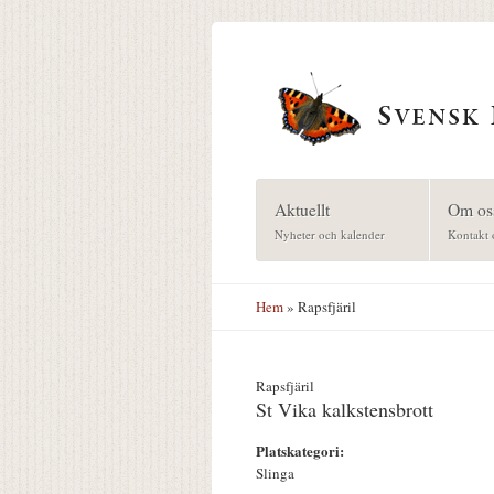
Hoppa till huvudinnehåll
Aktuellt
Om os
Nyheter och kalender
Kontakt 
Hem
» Rapsfjäril
Rapsfjäril
St Vika kalkstensbrott
Platskategori:
Slinga