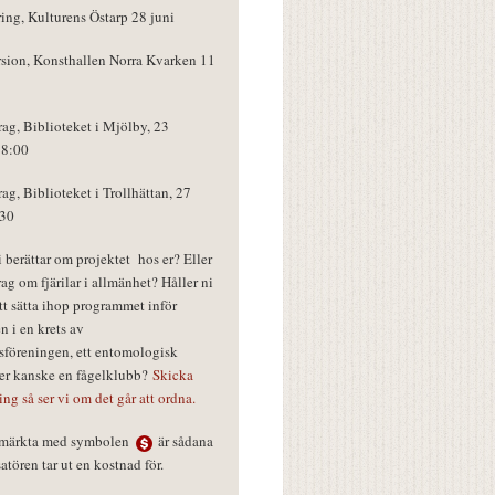
ring, Kulturens Östarp 28 juni
rsion, Konsthallen Norra Kvarken 11
rag, Biblioteket i Mjölby, 23
18:00
rag, Biblioteket i Trollhättan, 27
:30
vi berättar om projektet hos er? Eller
rag om fjärilar i allmänhet? Håller ni
tt sätta ihop programmet inför
n i en krets av
föreningen, ett entomologisk
ler kanske en fågelklubb?
Skicka
ring så ser vi om det går att ordna.
r märkta med symbolen
är sådana
tören tar ut en kostnad för.