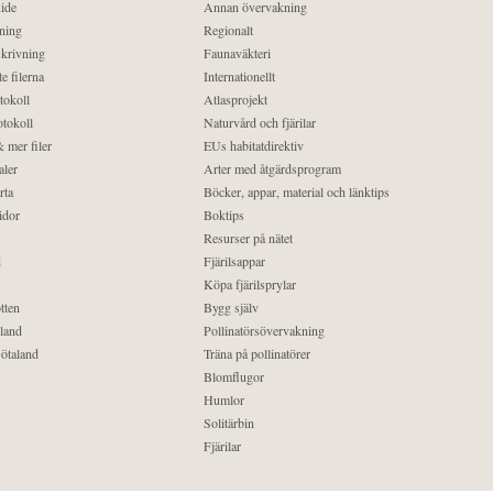
ide
Annan övervakning
ning
Regionalt
krivning
Faunaväkteri
e filerna
Internationellt
tokoll
Atlasprojekt
tokoll
Naturvård och fjärilar
 mer filer
EUs habitatdirektiv
aler
Arter med åtgärdsprogram
rta
Böcker, appar, material och länktips
idor
Boktips
Resurser på nätet
d
Fjärilsappar
Köpa fjärilsprylar
tten
Bygg själv
land
Pollinatörsövervakning
ötaland
Träna på pollinatörer
Blomflugor
Humlor
Solitärbin
Fjärilar