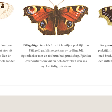
Påfågelöga
Sorgman
 i familjen
,
Inachis io
, art i familjen praktfjärilar.
t stor vit
Påfågelögat kännetecknas av tydliga blå
praktfjäri
r. Den är
ögonfläckar mot en rödbrun bakgrundsfärg. Fjärilen
med bred,
 hela landet
övervintrar som vuxen och därför kan den ses
och rutten
mycket tidigt på våren.