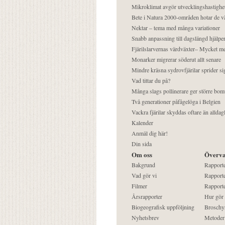
Mikroklimat avgör utvecklingshastighe
Bete i Natura 2000-områden hotar de v
Nektar – tema med många variationer
Snabb anpassning till dagslängd hjälper
Fjärilslarvernas värdväxter– Mycket 
Monarker migrerar söderut allt senare
Mindre kräsna sydrovfjärilar sprider si
Vad tittar du på?
Många slags pollinerare ger större bom
Två generationer påfågelöga i Belgien
Vackra fjärilar skyddas oftare än alldag
Kalender
Anmäl dig här!
Din sida
Om oss
Överva
Bakgrund
Rapport
Vad gör vi
Rapporte
Filmer
Rapporte
Årsrapporter
Hur gör
Biogeografisk uppföljning
Broschy
Nyhetsbrev
Metoder