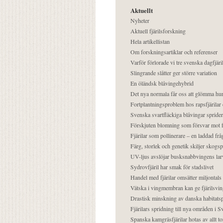
Aktuellt
Nyheter
Aktuell fjärilsforskning
Hela artikellistan
Om forskningsartiklar och referenser
Varför förlorade vi tre svenska dagfjäri
Slingrande slåtter ger större variation
En öländsk blåvingehybrid
Det nya normala får oss att glömma hur
Fortplantningsproblem hos rapsfjärilar 
Svenska svartfläckiga blåvingar sprider 
Förskjuten blomning som försvar mot fj
Fjärilar som pollinerare – en laddad frå
Färg, storlek och genetik skiljer skogs
UV-ljus avslöjar busksnabbvingens lar
Sydrovfjäril har smak för stadslivet
Handel med fjärilar omsätter miljontals 
Vätska i vingmembran kan ge fjärilsvin
Drastisk minskning av danska habitatsp
Fjärilars spridning till nya områden i
Spanska kamgräsfjärilar hotas av allt t