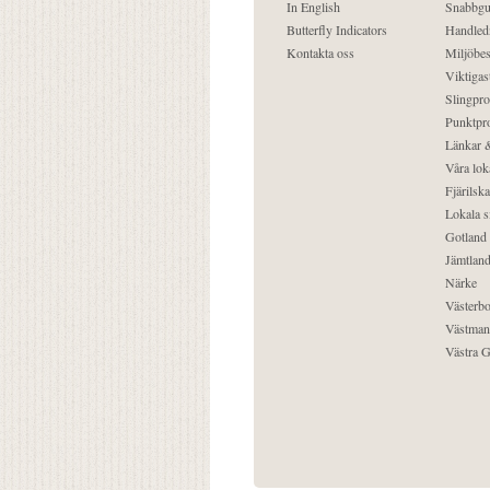
In English
Snabbgu
Butterfly Indicators
Handled
Kontakta oss
Miljöbes
Viktigast
Slingpro
Punktpro
Länkar &
Våra lok
Fjärilska
Lokala s
Gotland
Jämtlan
Närke
Västerbo
Västman
Västra G