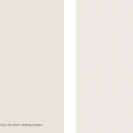
pstyp och arters särdrag</span>