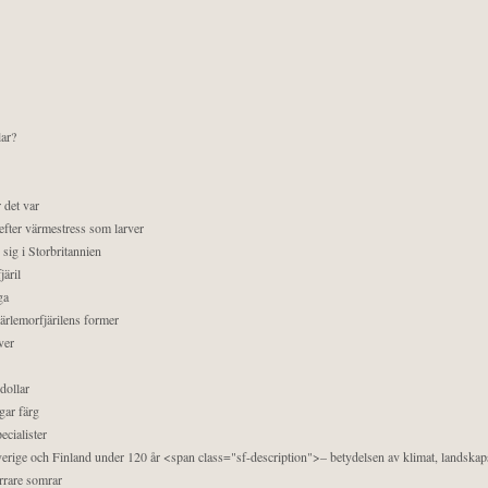
lar?
 det var
efter värmestress som larver
sig i Storbritannien
äril
ga
pärlemorfjärilens former
ver
dollar
gar färg
ecialister
 Sverige och Finland under 120 år <span class="sf-description">– betydelsen av klimat, landska
orrare somrar