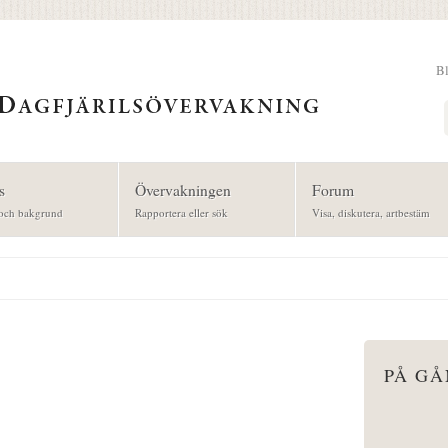
B
Sök
s
Övervakningen
Forum
och bakgrund
Rapportera eller sök
Visa, diskutera, artbestäm
PÅ G