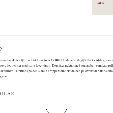
Arkiv
?
19 000
igen dagaktiva fjärilar. Det finns över
kända arter dagfjärilar i världen, vara
huvudet och ser med stora facettögon. Dom äter nektar med sugsnabel, som kan rulla
bakabildat!) återfinns på den slanka kroppens undersida och på ovansidan finns ofta 
yggen.
RILAR