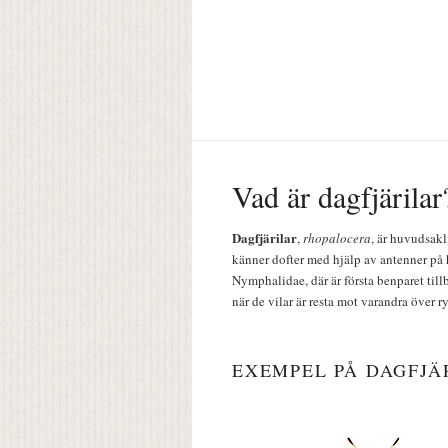
Vad är dagfjärilar
Dagfjärilar
,
rhopalocera
, är huvudsakl
känner dofter med hjälp av antenner på 
Nymphalidae, där är första benparet till
när de vilar är resta mot varandra över r
EXEMPEL PÅ DAGFJÄ