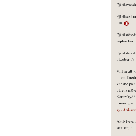
Fjärilsvand
Fjärilsexku
juli
Fjärilsföred
september 
Fjärilsföred
oktober 17
Vill ni att 
ha ett föred
kanske på a
vårens möte
Naturskydds
förening el
epost eller 
Aktivitete
som organisa