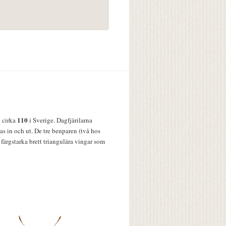
110
v cirka
i Sverige. Dagfjärilarna
s in och ut. De tre benparen (två hos
färgstarka brett triangulära vingar som