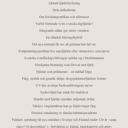
Aktuell fjärilsforskning
Hela artikellistan
Om forskningsartiklar och referenser
Varför förlorade vi tre svenska dagfjärilar?
Slingrande slåtter ger större variation
En öländsk blåvingehybrid
Det nya normala får oss att glömma hur det var
Fortplantningsproblem hos rapsfjärilar efter värmestress som larver
Svenska svartfläckiga blåvingar sprider sig i Storbritannien
Förskjuten blomning som försvar mot fjäril
Fjärilar som pollinerare – en laddad fråga
Färg, storlek och genetik skiljer skogspärlemorfjärilens former
UV-ljus avslöjar busksnabbvingens larver
Sydrovfjäril har smak för stadslivet
Handel med fjärilar omsätter miljontals dollar
Vätska i vingmembran kan ge fjärilsvingar färg
Drastisk minskning av danska habitatspecialister
Fjärilars spridning till nya områden i Sverige och Finland under 120 år <span
class="sf-description">– betydelsen av klimat, landskapstyp och arters