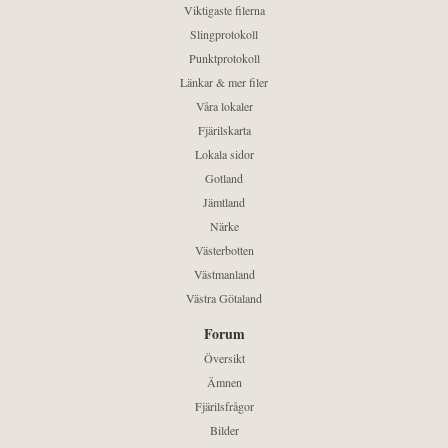
Viktigaste filerna
Slingprotokoll
Punktprotokoll
Länkar & mer filer
Våra lokaler
Fjärilskarta
Lokala sidor
Gotland
Jämtland
Närke
Västerbotten
Västmanland
Västra Götaland
Forum
Översikt
Ämnen
Fjärilsfrågor
Bilder