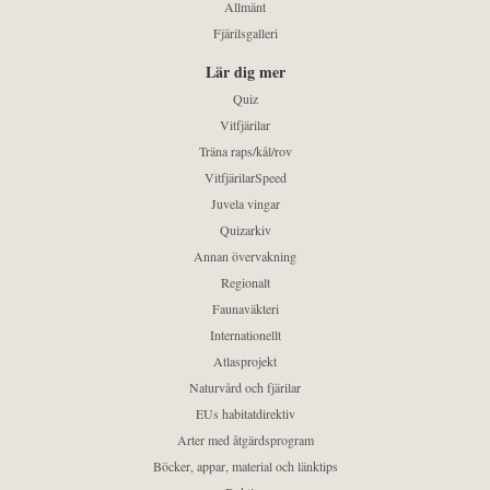
Allmänt
Fjärilsgalleri
Lär dig mer
Quiz
Vitfjärilar
Träna raps/kål/rov
VitfjärilarSpeed
Juvela vingar
Quizarkiv
Annan övervakning
Regionalt
Faunaväkteri
Internationellt
Atlasprojekt
Naturvård och fjärilar
EUs habitatdirektiv
Arter med åtgärdsprogram
Böcker, appar, material och länktips