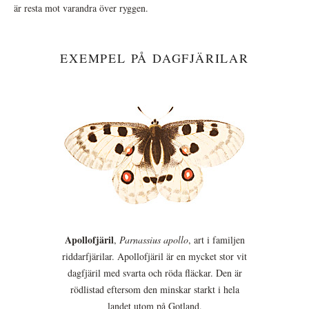
är resta mot varandra över ryggen.
EXEMPEL PÅ DAGFJÄRILAR
Apollofjäril
,
Parnassius apollo
, art i familjen
riddarfjärilar. Apollofjäril är en mycket stor vit
dagfjäril med svarta och röda fläckar. Den är
rödlistad eftersom den minskar starkt i hela
landet utom på Gotland.