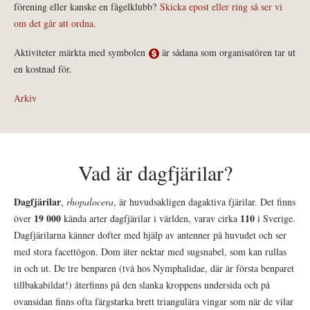
förening eller kanske en fågelklubb?
Skicka epost eller ring så ser vi
om det går att ordna.
Aktiviteter märkta med symbolen
är sådana som organisatören tar ut
en kostnad för.
Arkiv
Vad är dagfjärilar?
Dagfjärilar
,
rhopalocera
, är huvudsakligen dagaktiva fjärilar. Det finns
19 000
110
över
kända arter dagfjärilar i världen, varav cirka
i Sverige.
Dagfjärilarna känner dofter med hjälp av antenner på huvudet och ser
med stora facettögon. Dom äter nektar med sugsnabel, som kan rullas
in och ut. De tre benparen (två hos Nymphalidae, där är första benparet
tillbakabildat!) återfinns på den slanka kroppens undersida och på
ovansidan finns ofta färgstarka brett triangulära vingar som när de vilar