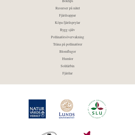
Boktips
Resurser på nätet
Fjärilsappar
Köpa fjärilsprylar
Bygg själv
Pollinatörsövervakning
Träna på pollinatörer
Blomflugor
Humlor
Solitärbin
Fjärilar