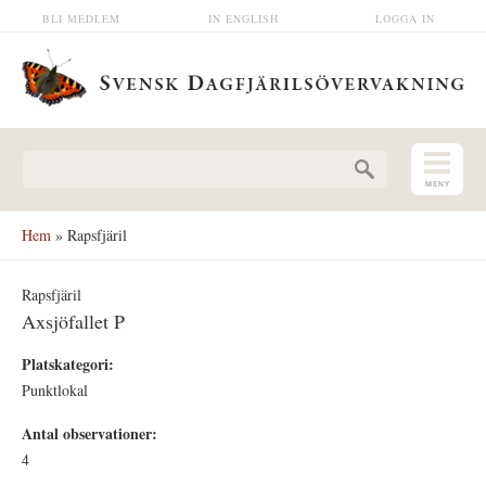
Hoppa till huvudinnehåll
BLI MEDLEM
IN ENGLISH
LOGGA IN
Sökformulär
Hem
» Rapsfjäril
Rapsfjäril
Axsjöfallet P
Platskategori:
Punktlokal
Antal observationer:
4