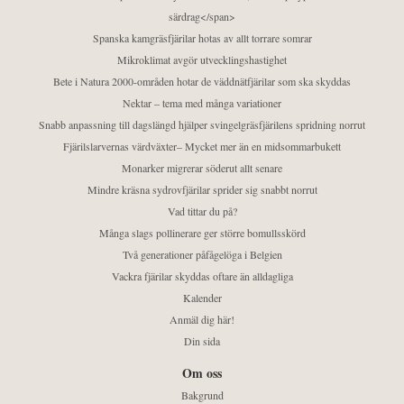
särdrag</span>
Spanska kamgräsfjärilar hotas av allt torrare somrar
Mikroklimat avgör utvecklingshastighet
Bete i Natura 2000-områden hotar de väddnätfjärilar som ska skyddas
Nektar – tema med många variationer
Snabb anpassning till dagslängd hjälper svingelgräsfjärilens spridning norrut
Fjärilslarvernas värdväxter– Mycket mer än en midsommarbukett
Monarker migrerar söderut allt senare
Mindre kräsna sydrovfjärilar sprider sig snabbt norrut
Vad tittar du på?
Många slags pollinerare ger större bomullsskörd
Två generationer påfågelöga i Belgien
Vackra fjärilar skyddas oftare än alldagliga
Kalender
Anmäl dig här!
Din sida
Om oss
Bakgrund