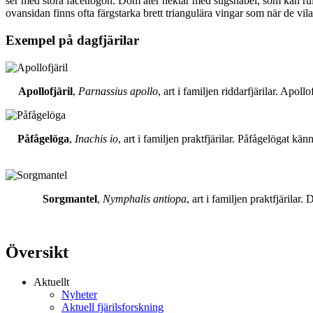
ser med stora facettögon. Dom äter nektar med sugsnabel, som kan rull
ovansidan finns ofta färgstarka brett triangulära vingar som när de vil
Exempel på dagfjärilar
Apollofjäril
,
Parnassius apollo
, art i familjen riddarfjärilar. Apol
Påfågelöga
,
Inachis io
, art i familjen praktfjärilar. Påfågelögat 
Sorgmantel
,
Nymphalis antiopa
, art i familjen praktfjärila
Översikt
Aktuellt
Nyheter
Aktuell fjärilsforskning