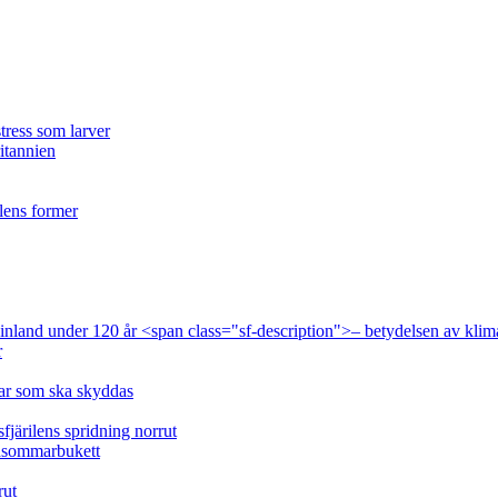
tress som larver
ritannien
ilens former
 Finland under 120 år <span class="sf-description">– betydelsen av klim
r
lar som ska skyddas
fjärilens spridning norrut
idsommarbukett
rut