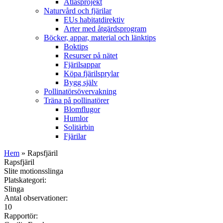
Atlasprojekt
Naturvård och fjärilar
EUs habitatdirektiv
Arter med åtgärdsprogram
Böcker, appar, material och länktips
Boktips
Resurser på nätet
Fjärilsappar
Köpa fjärilsprylar
Bygg själv
Pollinatörsövervakning
Träna på pollinatörer
Blomflugor
Humlor
Solitärbin
Fjärilar
Hem
» Rapsfjäril
Rapsfjäril
Slite motionsslinga
Platskategori:
Slinga
Antal observationer:
10
Rapportör: