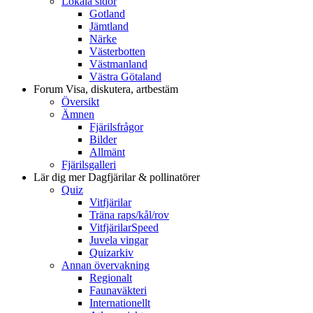
Lokala sidor
Gotland
Jämtland
Närke
Västerbotten
Västmanland
Västra Götaland
Forum
Visa, diskutera, artbestäm
Översikt
Ämnen
Fjärilsfrågor
Bilder
Allmänt
Fjärilsgalleri
Lär dig mer
Dagfjärilar & pollinatörer
Quiz
Vitfjärilar
Träna raps/kål/rov
VitfjärilarSpeed
Juvela vingar
Quizarkiv
Annan övervakning
Regionalt
Faunaväkteri
Internationellt