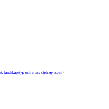
at, landskapstyp och arters särdrag</span>