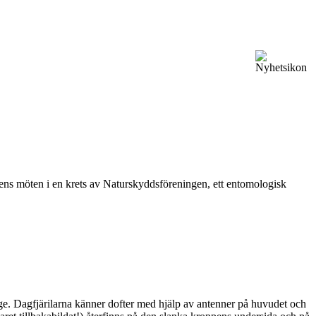
vårens möten i en krets av Naturskyddsföreningen, ett entomologisk
ge. Dagfjärilarna känner dofter med hjälp av antenner på huvudet och