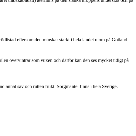
ret tillbakabildat!) återfinns på den slanka kroppens undersida och på
är rödlistad eftersom den minskar starkt i hela landet utom på Gotland.
ärilen övervintrar som vuxen och därför kan den ses mycket tidigt på
nd annat sav och rutten frukt. Sorgmantel finns i hela Sverige.