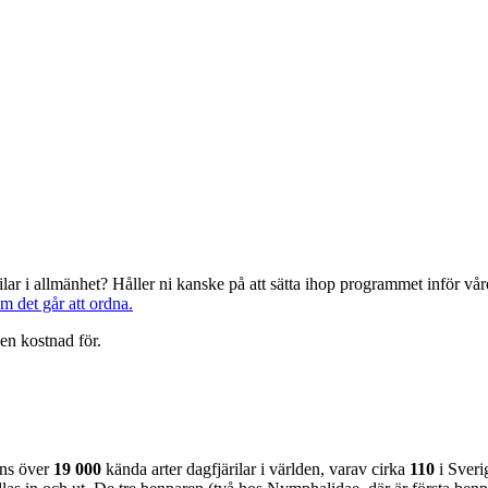
järilar i allmänhet? Håller ni kanske på att sätta ihop programmet inför 
om det går att ordna.
en kostnad för.
nns över
19 000
kända arter dagfjärilar i världen, varav cirka
110
i Sveri