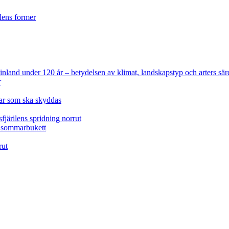
ilens former
 Finland under 120 år
– betydelsen av klimat, landskapstyp och arters sär
r
lar som ska skyddas
fjärilens spridning norrut
idsommarbukett
rut