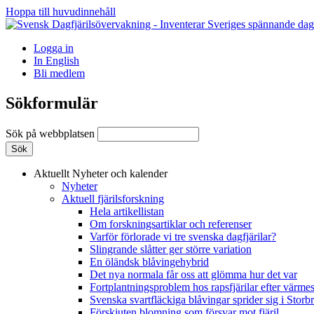
Hoppa till huvudinnehåll
Logga in
In English
Bli medlem
Sökformulär
Sök på webbplatsen
Aktuellt
Nyheter och kalender
Nyheter
Aktuell fjärilsforskning
Hela artikellistan
Om forskningsartiklar och referenser
Varför förlorade vi tre svenska dagfjärilar?
Slingrande slåtter ger större variation
En öländsk blåvingehybrid
Det nya normala får oss att glömma hur det var
Fortplantningsproblem hos rapsfjärilar efter värmes
Svenska svartfläckiga blåvingar sprider sig i Storb
Förskjuten blomning som försvar mot fjäril