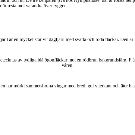
as in och ut. De tre benparen (två hos Nymphalidae, där är första benpa
ar är resta mot varandra över ryggen.
lofjäril är en mycket stor vit dagfjäril med svarta och röda fläckar. Den 
kännetecknas av tydliga blå ögonfläckar mot en rödbrun bakgrundsfärg. Fj
våren.
r. Den har mörkt sammetsbruna vingar med bred, gul ytterkant och äter bla