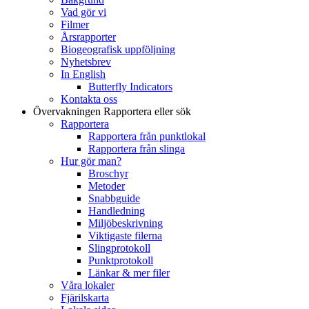
Vad gör vi
Filmer
Årsrapporter
Biogeografisk uppföljning
Nyhetsbrev
In English
Butterfly Indicators
Kontakta oss
Övervakningen
Rapportera eller sök
Rapportera
Rapportera från punktlokal
Rapportera från slinga
Hur gör man?
Broschyr
Metoder
Snabbguide
Handledning
Miljöbeskrivning
Viktigaste filerna
Slingprotokoll
Punktprotokoll
Länkar & mer filer
Våra lokaler
Fjärilskarta