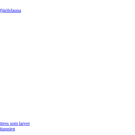
tress som larver
ritannien