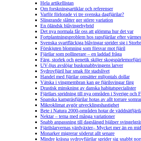
Hela artikellistan
Om forskningsartiklar och referenser
Varför förlorade vi tre svenska dagfjärilar?
Slingrande slåtter ger större variation
En öländsk blåvingehybrid
Det nya normala får oss att glömma hur det var
Fortplantningsproblem hos rapsfjärilar efter värmes
Svenska svartfläckiga blåvingar sprider sig i Storb
Förskjuten blomning som försvar mot fjäril
Fjärilar som pollinerare – en laddad fråga
Färg, storlek och genetik skiljer skogspärlemorfjär
UV-ljus avslöjar busksnabbvingens larver
Sydrovfjäril har smak för stadslivet
Handel med fjärilar omsätter miljontals dollar
Vätska i vingmembran kan ge fjärilsvingar färg
Drastisk minskning av danska habitatspecialister
Fjärilars spridning till nya områden i Sverige och
Spanska kamgräsfjärilar hotas av allt torrare somra
Mikroklimat avgör utvecklingshastighet
Bete i Natura 2000-områden hotar de väddnätfjäri
Nektar – tema med många variationer
Snabb anpassning till dagslängd hjälper svingelgräs
Fjärilslarvernas värdväxter– Mycket mer än en m
Monarker migrerar söderut allt senare
Mindre kräsna sydrovfjärilar sprider sig snabbt nor