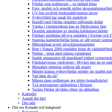
Fjärilar som pollinerare – en laddad fråga
Färg, storlek och genetik skiljer skogspärlemorfjär
UV-ljus avslöjar busksnabbvingens larver
Sydrovfjäril har smak för stadslivet
Handel med fjärilar omsätter miljontals dollar
Vätska i vingmembran kan ge fjärilsvingar färg
Drastisk minskning av danska habitatspecialister
Fjärilars spridning till nya områden i Sverige och
Spanska kamgräsfjärilar hotas av allt torrare somra
Mikroklimat avgör utvecklingshastighet
Bete i Natura 2000-områden hotar de väddnätfjäri
Nektar – tema med många variationer
Snabb anpassning till dagslängd hjälper svingelgräs
Fjärilslarvernas värdväxter– Mycket mer än en m
Monarker migrerar söderut allt senare
Mindre kräsna sydrovfjärilar sprider sig snabbt nor
Vad tittar du på?
Många slags pollinerare ger större bomullsskörd
Två generationer påfågelöga i Belgien
Vackra fjärilar skyddas oftare än alldagliga
Kalender
Anmäl dig här!
Din sida
Om oss
Kontakt och bakgrund
Bakgrund