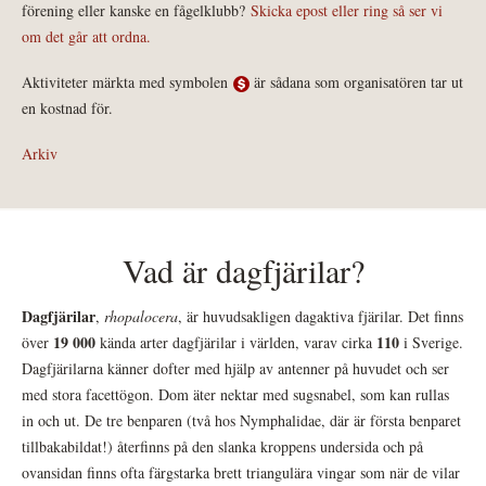
förening eller kanske en fågelklubb?
Skicka epost eller ring så ser vi
om det går att ordna.
Aktiviteter märkta med symbolen
är sådana som organisatören tar ut
en kostnad för.
Arkiv
Vad är dagfjärilar?
Dagfjärilar
,
rhopalocera
, är huvudsakligen dagaktiva fjärilar. Det finns
19 000
110
över
kända arter dagfjärilar i världen, varav cirka
i Sverige.
Dagfjärilarna känner dofter med hjälp av antenner på huvudet och ser
med stora facettögon. Dom äter nektar med sugsnabel, som kan rullas
in och ut. De tre benparen (två hos Nymphalidae, där är första benparet
tillbakabildat!) återfinns på den slanka kroppens undersida och på
ovansidan finns ofta färgstarka brett triangulära vingar som när de vilar