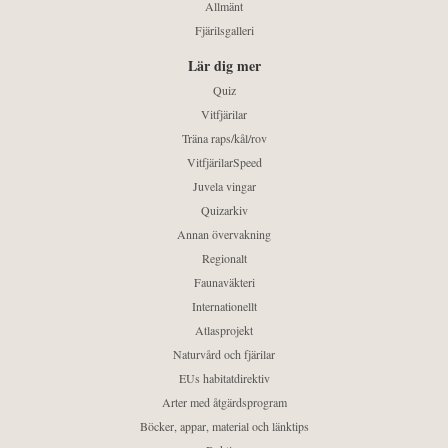
Allmänt
Fjärilsgalleri
Lär dig mer
Quiz
Vitfjärilar
Träna raps/kål/rov
VitfjärilarSpeed
Juvela vingar
Quizarkiv
Annan övervakning
Regionalt
Faunaväkteri
Internationellt
Atlasprojekt
Naturvård och fjärilar
EUs habitatdirektiv
Arter med åtgärdsprogram
Böcker, appar, material och länktips