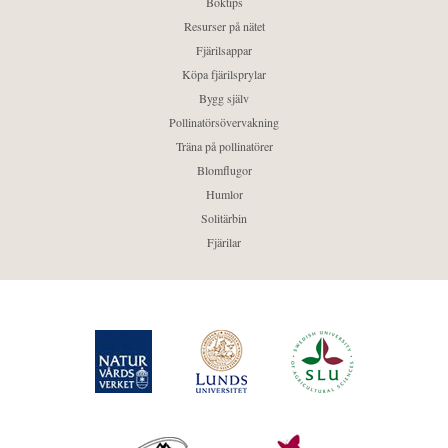
Boktips
Resurser på nätet
Fjärilsappar
Köpa fjärilsprylar
Bygg själv
Pollinatörsövervakning
Träna på pollinatörer
Blomflugor
Humlor
Solitärbin
Fjärilar