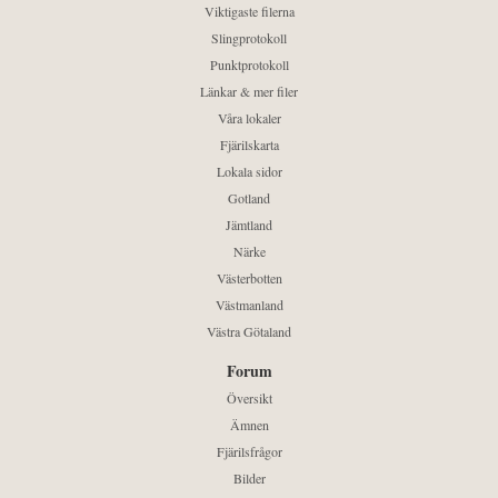
Viktigaste filerna
Slingprotokoll
Punktprotokoll
Länkar & mer filer
Våra lokaler
Fjärilskarta
Lokala sidor
Gotland
Jämtland
Närke
Västerbotten
Västmanland
Västra Götaland
Forum
Översikt
Ämnen
Fjärilsfrågor
Bilder