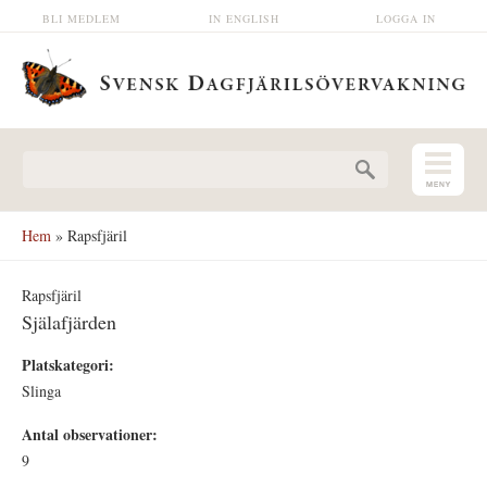
Hoppa till huvudinnehåll
BLI MEDLEM
IN ENGLISH
LOGGA IN
Sökformulär
Hem
» Rapsfjäril
Rapsfjäril
Själafjärden
Platskategori:
Slinga
Antal observationer:
9