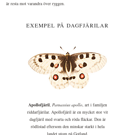
är resta mot varandra över ryggen.
EXEMPEL PÅ DAGFJÄRILAR
Apollofjäril
,
Parnassius apollo
, art i familjen
riddarfjärilar. Apollofjäril är en mycket stor vit
dagfjäril med svarta och röda fläckar. Den är
rödlistad eftersom den minskar starkt i hela
landet utom på Gotland.