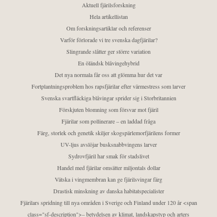
Aktuell fjärilsforskning
Hela artikellistan
Om forskningsartiklar och referenser
Varför förlorade vi tre svenska dagfjärilar?
Slingrande slåtter ger större variation
En öländsk blåvingehybrid
Det nya normala får oss att glömma hur det var
Fortplantningsproblem hos rapsfjärilar efter värmestress som larver
Svenska svartfläckiga blåvingar sprider sig i Storbritannien
Förskjuten blomning som försvar mot fjäril
Fjärilar som pollinerare – en laddad fråga
Färg, storlek och genetik skiljer skogspärlemorfjärilens former
UV-ljus avslöjar busksnabbvingens larver
Sydrovfjäril har smak för stadslivet
Handel med fjärilar omsätter miljontals dollar
Vätska i vingmembran kan ge fjärilsvingar färg
Drastisk minskning av danska habitatspecialister
Fjärilars spridning till nya områden i Sverige och Finland under 120 år <span
class="sf-description">– betydelsen av klimat, landskapstyp och arters