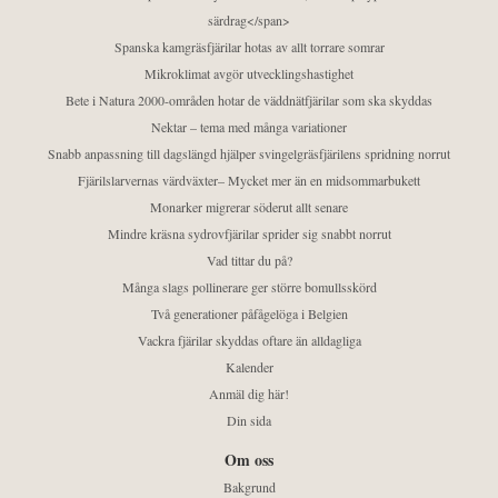
särdrag</span>
Spanska kamgräsfjärilar hotas av allt torrare somrar
Mikroklimat avgör utvecklingshastighet
Bete i Natura 2000-områden hotar de väddnätfjärilar som ska skyddas
Nektar – tema med många variationer
Snabb anpassning till dagslängd hjälper svingelgräsfjärilens spridning norrut
Fjärilslarvernas värdväxter– Mycket mer än en midsommarbukett
Monarker migrerar söderut allt senare
Mindre kräsna sydrovfjärilar sprider sig snabbt norrut
Vad tittar du på?
Många slags pollinerare ger större bomullsskörd
Två generationer påfågelöga i Belgien
Vackra fjärilar skyddas oftare än alldagliga
Kalender
Anmäl dig här!
Din sida
Om oss
Bakgrund