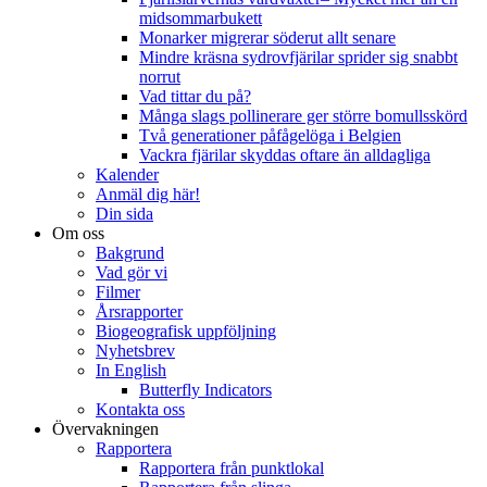
midsommarbukett
Monarker migrerar söderut allt senare
Mindre kräsna sydrovfjärilar sprider sig snabbt
norrut
Vad tittar du på?
Många slags pollinerare ger större bomullsskörd
Två generationer påfågelöga i Belgien
Vackra fjärilar skyddas oftare än alldagliga
Kalender
Anmäl dig här!
Din sida
Om oss
Bakgrund
Vad gör vi
Filmer
Årsrapporter
Biogeografisk uppföljning
Nyhetsbrev
In English
Butterfly Indicators
Kontakta oss
Övervakningen
Rapportera
Rapportera från punktlokal