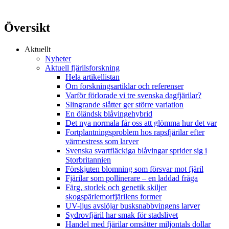
Översikt
Aktuellt
Nyheter
Aktuell fjärilsforskning
Hela artikellistan
Om forskningsartiklar och referenser
Varför förlorade vi tre svenska dagfjärilar?
Slingrande slåtter ger större variation
En öländsk blåvingehybrid
Det nya normala får oss att glömma hur det var
Fortplantningsproblem hos rapsfjärilar efter
värmestress som larver
Svenska svartfläckiga blåvingar sprider sig i
Storbritannien
Förskjuten blomning som försvar mot fjäril
Fjärilar som pollinerare – en laddad fråga
Färg, storlek och genetik skiljer
skogspärlemorfjärilens former
UV-ljus avslöjar busksnabbvingens larver
Sydrovfjäril har smak för stadslivet
Handel med fjärilar omsätter miljontals dollar