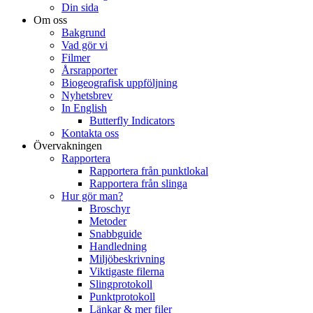
Din sida
Om oss
Bakgrund
Vad gör vi
Filmer
Årsrapporter
Biogeografisk uppföljning
Nyhetsbrev
In English
Butterfly Indicators
Kontakta oss
Övervakningen
Rapportera
Rapportera från punktlokal
Rapportera från slinga
Hur gör man?
Broschyr
Metoder
Snabbguide
Handledning
Miljöbeskrivning
Viktigaste filerna
Slingprotokoll
Punktprotokoll
Länkar & mer filer