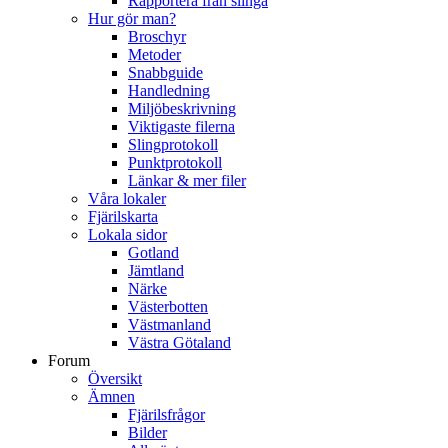
Rapportera från slinga
Hur gör man?
Broschyr
Metoder
Snabbguide
Handledning
Miljöbeskrivning
Viktigaste filerna
Slingprotokoll
Punktprotokoll
Länkar & mer filer
Våra lokaler
Fjärilskarta
Lokala sidor
Gotland
Jämtland
Närke
Västerbotten
Västmanland
Västra Götaland
Forum
Översikt
Ämnen
Fjärilsfrågor
Bilder