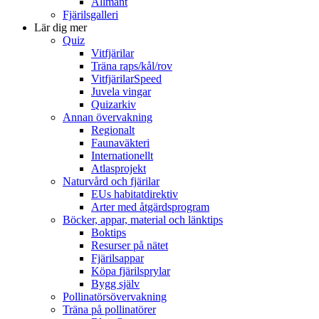
Allmänt
Fjärilsgalleri
Lär dig mer
Quiz
Vitfjärilar
Träna raps/kål/rov
VitfjärilarSpeed
Juvela vingar
Quizarkiv
Annan övervakning
Regionalt
Faunaväkteri
Internationellt
Atlasprojekt
Naturvård och fjärilar
EUs habitatdirektiv
Arter med åtgärdsprogram
Böcker, appar, material och länktips
Boktips
Resurser på nätet
Fjärilsappar
Köpa fjärilsprylar
Bygg själv
Pollinatörsövervakning
Träna på pollinatörer