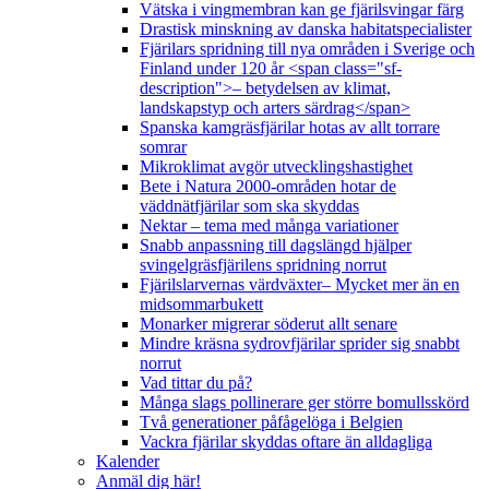
Vätska i vingmembran kan ge fjärilsvingar färg
Drastisk minskning av danska habitatspecialister
Fjärilars spridning till nya områden i Sverige och
Finland under 120 år <span class="sf-
description">– betydelsen av klimat,
landskapstyp och arters särdrag</span>
Spanska kamgräsfjärilar hotas av allt torrare
somrar
Mikroklimat avgör utvecklingshastighet
Bete i Natura 2000-områden hotar de
väddnätfjärilar som ska skyddas
Nektar – tema med många variationer
Snabb anpassning till dagslängd hjälper
svingelgräsfjärilens spridning norrut
Fjärilslarvernas värdväxter– Mycket mer än en
midsommarbukett
Monarker migrerar söderut allt senare
Mindre kräsna sydrovfjärilar sprider sig snabbt
norrut
Vad tittar du på?
Många slags pollinerare ger större bomullsskörd
Två generationer påfågelöga i Belgien
Vackra fjärilar skyddas oftare än alldagliga
Kalender
Anmäl dig här!