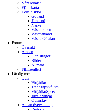
Våra lokaler
Fjärilskarta
Lokala sidor
Gotland
Jämtland
Närke
Västerbotten
Västmanland
Västra Götaland
Forum
Översikt
Ämnen
Fjärilsfrågor
Bilder
Allmänt
Fjärilsgalleri
Lär dig mer
Quiz
Vitfjärilar
Träna raps/kål/rov
VitfjärilarSpeed
Juvela vingar
Quizarkiv
Annan övervakning
Regionalt