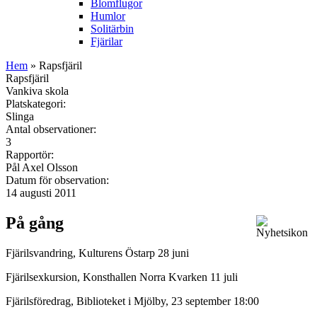
Blomflugor
Humlor
Solitärbin
Fjärilar
Hem
» Rapsfjäril
Rapsfjäril
Vankiva skola
Platskategori:
Slinga
Antal observationer:
3
Rapportör:
Pål Axel Olsson
Datum för observation:
14 augusti 2011
På gång
Fjärilsvandring, Kulturens Östarp 28 juni
Fjärilsexkursion, Konsthallen Norra Kvarken 11 juli
Fjärilsföredrag, Biblioteket i Mjölby, 23 september 18:00