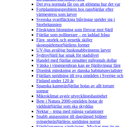
Det nya normala får oss att glömma hur det var
Fortplantningsproblem hos rapsfjärilar efter
värmestress som larver
Svenska svartfläckiga blåvingar sprider sig i
Storbritannien
Förskjuten blomning som försvar mot fjäril
Fjärilar som pollinerare – en laddad fråga
Färg, storlek och genetik skiljer
skogspärlemorfjärilens former
UV-ljus avslöjar busksnabbvingens larver
Sydrovfjäril har smak för stadslivet
Handel med fjärilar omsätter miljontals dollar
Vätska i vingmembran kan ge fjärilsvingar färg
Drastisk minskning av danska habitatspecialister
Fjärilars spridning till nya områden i Sverige och
Finland under 120 år
Spanska kamgräsfjärilar hotas av allt torrare
somrar
Mikroklimat avgör utvecklingshastighet
Bete i Natura 2000-områden hotar de
väddnätfjärilar som ska skyddas
Nektar – tema med många variationer
Snabb anpassning till dagslängd hjälper
svingelgräsfjärilens spridning norrut
Fjärilslarvernas värdväxter– Mycket mer än en