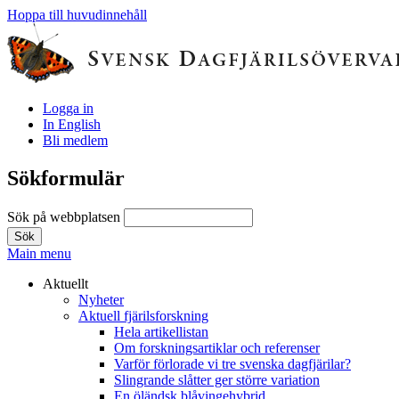
Hoppa till huvudinnehåll
Logga in
In English
Bli medlem
Sökformulär
Sök på webbplatsen
Main menu
Aktuellt
Nyheter
Aktuell fjärilsforskning
Hela artikellistan
Om forskningsartiklar och referenser
Varför förlorade vi tre svenska dagfjärilar?
Slingrande slåtter ger större variation
En öländsk blåvingehybrid