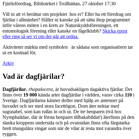
Fjärilsföredrag, Biblioteket i Trollhättan, 27 oktober 17:30
Vill ni att vi berättar om projektet hos er? Eller ha ett föredrag om
fjärilar i allmänhet? Håller ni kanske på att sätta ihop programmet
inför vårens möten i en krets av Naturskyddsföreningen, ett
entomologisk förening eller kanske en fågelklubb?
Skicka epost
eller ring så ser vi om det går att ordna.
Aktiviteter märkta med symbolen
är sådana som organisatören tar
ut en kostnad för.
Arkiv
Vad är dagfjärilar?
Dagfjärilar
,
rhopalocera
, är huvudsakligen dagaktiva fjärilar. Det
finns över
19 000
kända arter dagfjärilar i världen, varav cirka
110
i
Sverige. Dagfjärilarna känner dofter med hjälp av antenner på
huvudet och ser med stora facettögon. Dom äter nektar med
sugsnabel, som kan rullas in och ut. De tre benparen (två hos
Nymphalidae, där är första benparet tillbakabildat!) återfinns på den
slanka kroppens undersida och på ovansidan finns ofta färgstarka
brett triangulära vingar som när de vilar är resta mot varandra över
ryggen.