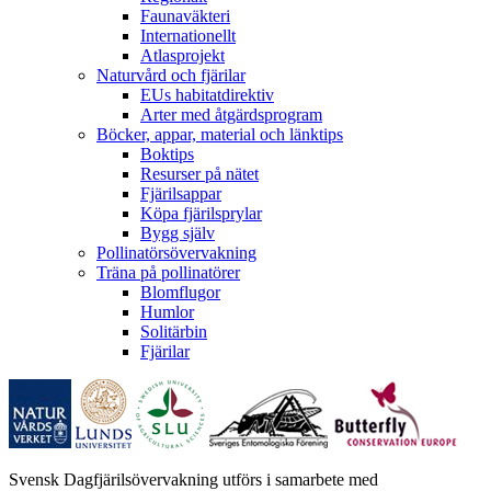
Faunaväkteri
Internationellt
Atlasprojekt
Naturvård och fjärilar
EUs habitatdirektiv
Arter med åtgärdsprogram
Böcker, appar, material och länktips
Boktips
Resurser på nätet
Fjärilsappar
Köpa fjärilsprylar
Bygg själv
Pollinatörsövervakning
Träna på pollinatörer
Blomflugor
Humlor
Solitärbin
Fjärilar
Svensk Dagfjärilsövervakning utförs i samarbete med