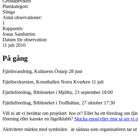
Grostädeviken
Platskategori:
Slinga
Antal observationer:
1
Rapportör:
Jonas Sandström
Datum för observation:
11 juli 2010
På gång
Fjärilsvandring, Kulturens Östarp 28 juni
Fjärilsexkursion, Konsthallen Norra Kvarken 11 juli
Fjärilsföredrag, Biblioteket i Mjölby, 23 september 18:00
Fjärilsföredrag, Biblioteket i Trollhättan, 27 oktober 17:30
Vill ni att vi berättar om projektet hos er? Eller ha ett föredrag om f
förening eller kanske en fågelklubb?
Skicka epost eller ring så ser vi 
Aktiviteter märkta med symbolen
är sådana som organisatören tar ut 