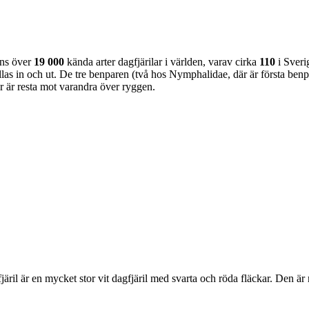
nns över
19 000
kända arter dagfjärilar i världen, varav cirka
110
i Sveri
as in och ut. De tre benparen (två hos Nymphalidae, där är första benpa
ar är resta mot varandra över ryggen.
lofjäril är en mycket stor vit dagfjäril med svarta och röda fläckar. Den 