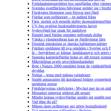
Fortplantningsproblem hos rapsfjärilar efter värmes
Svenska svartfläckiga blåvingar sprider sig i Storb
Förskjuten blomning som försvar mot fjäril
Fjärilar som pollinerare – en laddad fråga
Färg, storlek och genetik skiljer skogspärlemorfjär
UV-ljus avslöjar busksnabbvingens larver
Sydrovfjäril har smak för stadslivet
Handel med fjärilar omsätter miljontals dollar
Vätska i vingmembran kan ge fjärilsvingar färg
Drastisk minskning av danska habitatspecialister
Fjärilars spridning till nya områden i Sverige och
år
– betydelsen av klimat, landskapstyp och arters 
Spanska kamgräsfjärilar hotas av allt torrare somra
Mikroklimat avgör utvecklingshastighet
Bete i Natura 2000-områden hotar de väddnätfjäril
skyddas
Nektar – tema med många variationer
Snabb anpassning till dagslängd hjälper svingelgräs
spridning norrut
Fjärilslarvernas värdväxter– Mycket mer än en m
Monarker migrerar söderut allt senare
Mindre kräsna sydrovfjärilar sprider sig snabbt nor
Vad tittar du på?
Många slags pollinerare ger större bomullsskörd
Två generationer påfågelöga i Belgien