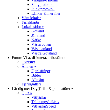
Viktigaste filerna
Slingprotokoll
Punktprotokoll
Länkar & mer filer
Våra lokaler
Fjärilskarta
Lokala sidor
»
Gotland
Jämtland
Närke
Västerbotten
Västmanland
Västra Götaland
Forum
Visa, diskutera, artbestäm
»
Översikt
Ämnen
»
Fjärilsfrågor
Bilder
Allmänt
Fjärilsgalleri
Lär dig mer
Dagfjärilar & pollinatörer
»
Quiz
»
Vitfjärilar
Träna raps/kål/rov
VitfjärilarSpeed