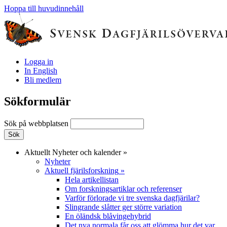
Hoppa till huvudinnehåll
Logga in
In English
Bli medlem
Sökformulär
Sök på webbplatsen
Aktuellt
Nyheter och kalender
»
Nyheter
Aktuell fjärilsforskning
»
Hela artikellistan
Om forskningsartiklar och referenser
Varför förlorade vi tre svenska dagfjärilar?
Slingrande slåtter ger större variation
En öländsk blåvingehybrid
Det nya normala får oss att glömma hur det var