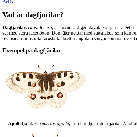
Arkiv
Vad är dagfjärilar?
Dagfjärilar
,
rhopalocera
, är huvudsakligen dagaktiva fjärilar. Det fi
ser med stora facettögon. Dom äter nektar med sugsnabel, som kan rull
ovansidan finns ofta färgstarka brett triangulära vingar som när de vil
Exempel på dagfjärilar
Apollofjäril
,
Parnassius apollo
, art i familjen riddarfjärilar. Apol