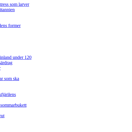
tress som larver
ritannien
ilens former
 Finland under 120
särdrag
r
ar som ska
fjärilens
idsommarbukett
rut