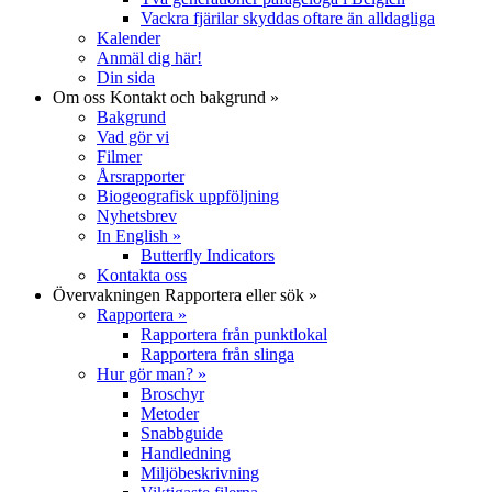
Vackra fjärilar skyddas oftare än alldagliga
Kalender
Anmäl dig här!
Din sida
Om oss
Kontakt och bakgrund
»
Bakgrund
Vad gör vi
Filmer
Årsrapporter
Biogeografisk uppföljning
Nyhetsbrev
In English
»
Butterfly Indicators
Kontakta oss
Övervakningen
Rapportera eller sök
»
Rapportera
»
Rapportera från punktlokal
Rapportera från slinga
Hur gör man?
»
Broschyr
Metoder
Snabbguide
Handledning
Miljöbeskrivning