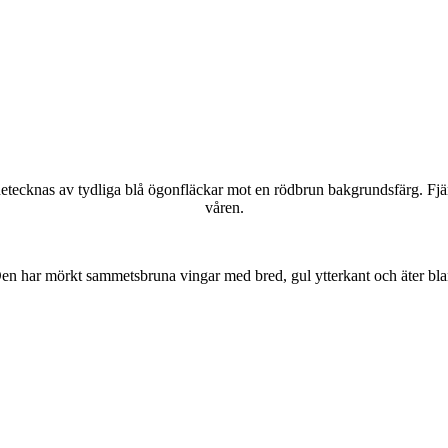
kännetecknas av tydliga blå ögonfläckar mot en rödbrun bakgrundsfärg. Fj
våren.
r. Den har mörkt sammetsbruna vingar med bred, gul ytterkant och äter bla