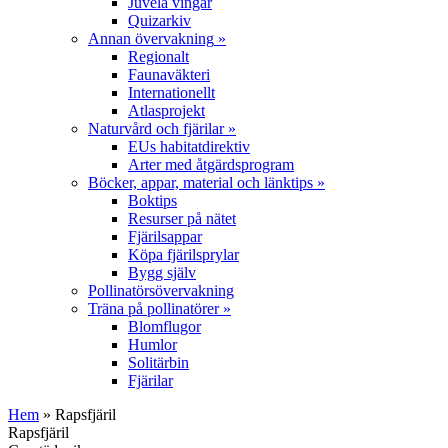
Juvela vingar
Quizarkiv
Annan övervakning
»
Regionalt
Faunaväkteri
Internationellt
Atlasprojekt
Naturvård och fjärilar
»
EUs habitatdirektiv
Arter med åtgärdsprogram
Böcker, appar, material och länktips
»
Boktips
Resurser på nätet
Fjärilsappar
Köpa fjärilsprylar
Bygg själv
Pollinatörsövervakning
Träna på pollinatörer
»
Blomflugor
Humlor
Solitärbin
Fjärilar
Hem
» Rapsfjäril
Rapsfjäril