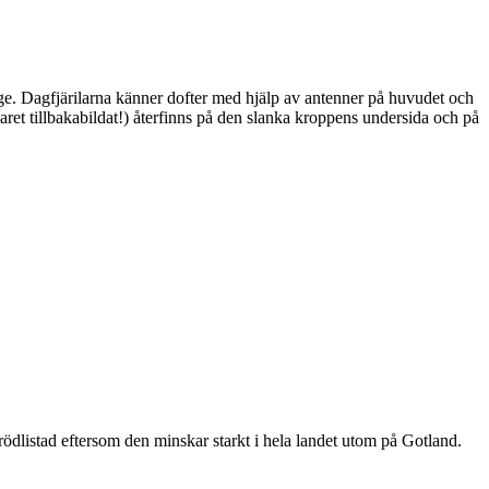
ge. Dagfjärilarna känner dofter med hjälp av antenner på huvudet och
ret tillbakabildat!) återfinns på den slanka kroppens undersida och på
är rödlistad eftersom den minskar starkt i hela landet utom på Gotland.