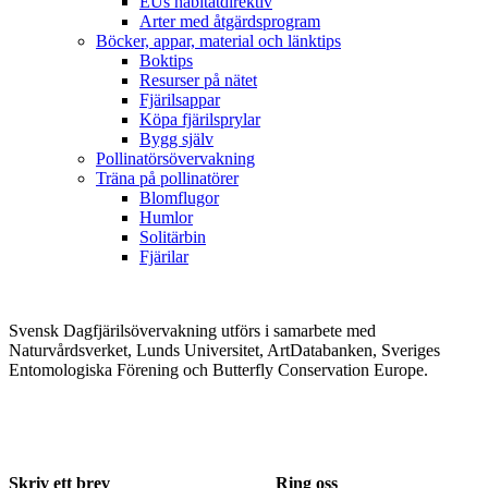
EUs habitatdirektiv
Arter med åtgärdsprogram
Böcker, appar, material och länktips
Boktips
Resurser på nätet
Fjärilsappar
Köpa fjärilsprylar
Bygg själv
Pollinatörsövervakning
Träna på pollinatörer
Blomflugor
Humlor
Solitärbin
Fjärilar
Svensk Dagfjärilsövervakning utförs i samarbete med
Naturvårdsverket, Lunds Universitet, ArtDatabanken, Sveriges
Entomologiska Förening och Butterfly Conservation Europe.
Skriv ett brev
Ring oss