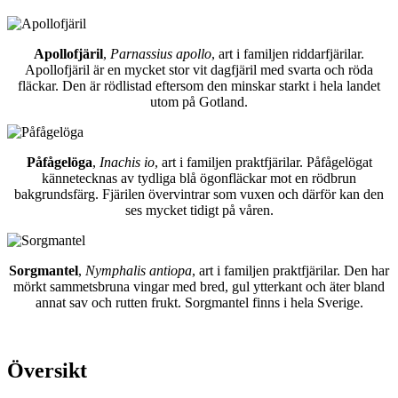
Apollofjäril
,
Parnassius apollo
, art i familjen riddarfjärilar.
Apollofjäril är en mycket stor vit dagfjäril med svarta och röda
fläckar. Den är rödlistad eftersom den minskar starkt i hela landet
utom på Gotland.
Påfågelöga
,
Inachis io
, art i familjen praktfjärilar. Påfågelögat
kännetecknas av tydliga blå ögonfläckar mot en rödbrun
bakgrundsfärg. Fjärilen övervintrar som vuxen och därför kan den
ses mycket tidigt på våren.
Sorgmantel
,
Nymphalis antiopa
, art i familjen praktfjärilar. Den har
mörkt sammetsbruna vingar med bred, gul ytterkant och äter bland
annat sav och rutten frukt. Sorgmantel finns i hela Sverige.
Översikt