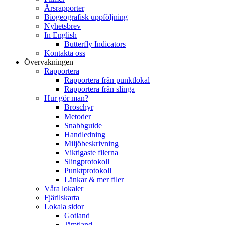
Årsrapporter
Biogeografisk uppföljning
Nyhetsbrev
In English
Butterfly Indicators
Kontakta oss
Övervakningen
Rapportera
Rapportera från punktlokal
Rapportera från slinga
Hur gör man?
Broschyr
Metoder
Snabbguide
Handledning
Miljöbeskrivning
Viktigaste filerna
Slingprotokoll
Punktprotokoll
Länkar & mer filer
Våra lokaler
Fjärilskarta
Lokala sidor
Gotland
Jämtland