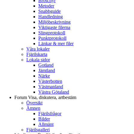
Broschyr
Metoder
Snabbguide
Handledning
Miljöbeskrivning
Viktigaste filerna
Slingprotokoll
Punktprotokoll
Länkar & mer filer
Våra lokaler
Fjärilskarta
Lokala sidor
Gotland
Jämtland
Närke
Västerbotten
Västmanland
Västra Götaland
Forum
Visa, diskutera, artbestäm
Översikt
Ämnen
Fjärilsfrågor
Bilder
Allmänt
Fjärilsgalleri