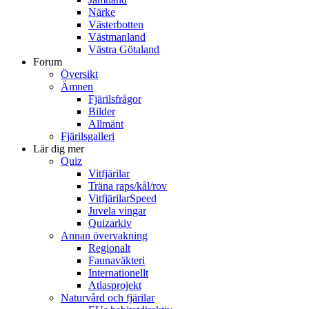
Närke
Västerbotten
Västmanland
Västra Götaland
Forum
Översikt
Ämnen
Fjärilsfrågor
Bilder
Allmänt
Fjärilsgalleri
Lär dig mer
Quiz
Vitfjärilar
Träna raps/kål/rov
VitfjärilarSpeed
Juvela vingar
Quizarkiv
Annan övervakning
Regionalt
Faunaväkteri
Internationellt
Atlasprojekt
Naturvård och fjärilar