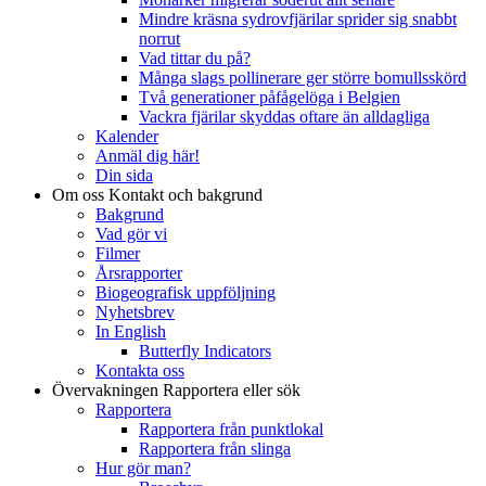
Mindre kräsna sydrovfjärilar sprider sig snabbt
norrut
Vad tittar du på?
Många slags pollinerare ger större bomullsskörd
Två generationer påfågelöga i Belgien
Vackra fjärilar skyddas oftare än alldagliga
Kalender
Anmäl dig här!
Din sida
Om oss
Kontakt och bakgrund
Bakgrund
Vad gör vi
Filmer
Årsrapporter
Biogeografisk uppföljning
Nyhetsbrev
In English
Butterfly Indicators
Kontakta oss
Övervakningen
Rapportera eller sök
Rapportera
Rapportera från punktlokal
Rapportera från slinga
Hur gör man?