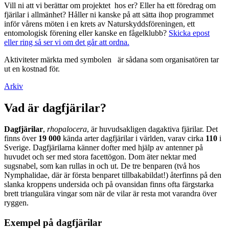
Vill ni att vi berättar om projektet hos er? Eller ha ett föredrag om
fjärilar i allmänhet? Håller ni kanske på att sätta ihop programmet
inför vårens möten i en krets av Naturskyddsföreningen, ett
entomologisk förening eller kanske en fågelklubb?
Skicka epost
eller ring så ser vi om det går att ordna.
Aktiviteter märkta med symbolen
är sådana som organisatören tar
ut en kostnad för.
Arkiv
Vad är dagfjärilar?
Dagfjärilar
,
rhopalocera
, är huvudsakligen dagaktiva fjärilar. Det
finns över
19 000
kända arter dagfjärilar i världen, varav cirka
110
i
Sverige. Dagfjärilarna känner dofter med hjälp av antenner på
huvudet och ser med stora facettögon. Dom äter nektar med
sugsnabel, som kan rullas in och ut. De tre benparen (två hos
Nymphalidae, där är första benparet tillbakabildat!) återfinns på den
slanka kroppens undersida och på ovansidan finns ofta färgstarka
brett triangulära vingar som när de vilar är resta mot varandra över
ryggen.
Exempel på dagfjärilar