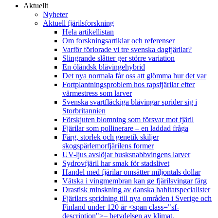
Aktuellt
Nyheter
Aktuell fjärilsforskning
Hela artikellistan
Om forskningsartiklar och referenser
Varför förlorade vi tre svenska dagfjärilar?
Slingrande slåtter ger större variation
En öländsk blåvingehybrid
Det nya normala får oss att glömma hur det var
Fortplantningsproblem hos rapsfjärilar efter
värmestress som larver
Svenska svartfläckiga blåvingar sprider sig i
Storbritannien
Förskjuten blomning som försvar mot fjäril
Fjärilar som pollinerare – en laddad fråga
Färg, storlek och genetik skiljer
skogspärlemorfjärilens former
UV-ljus avslöjar busksnabbvingens larver
Sydrovfjäril har smak för stadslivet
Handel med fjärilar omsätter miljontals dollar
Vätska i vingmembran kan ge fjärilsvingar färg
Drastisk minskning av danska habitatspecialister
Fjärilars spridning till nya områden i Sverige och
Finland under 120 år <span class="sf-
description">– betydelsen av klimat,