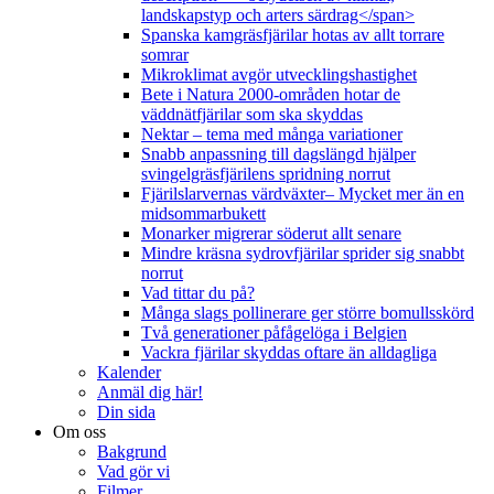
landskapstyp och arters särdrag</span>
Spanska kamgräsfjärilar hotas av allt torrare
somrar
Mikroklimat avgör utvecklingshastighet
Bete i Natura 2000-områden hotar de
väddnätfjärilar som ska skyddas
Nektar – tema med många variationer
Snabb anpassning till dagslängd hjälper
svingelgräsfjärilens spridning norrut
Fjärilslarvernas värdväxter– Mycket mer än en
midsommarbukett
Monarker migrerar söderut allt senare
Mindre kräsna sydrovfjärilar sprider sig snabbt
norrut
Vad tittar du på?
Många slags pollinerare ger större bomullsskörd
Två generationer påfågelöga i Belgien
Vackra fjärilar skyddas oftare än alldagliga
Kalender
Anmäl dig här!
Din sida
Om oss
Bakgrund
Vad gör vi
Filmer