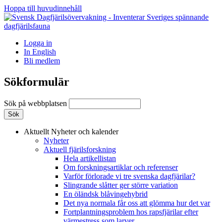
Hoppa till huvudinnehåll
Logga in
In English
Bli medlem
Sökformulär
Sök på webbplatsen
Aktuellt
Nyheter och kalender
Nyheter
Aktuell fjärilsforskning
Hela artikellistan
Om forskningsartiklar och referenser
Varför förlorade vi tre svenska dagfjärilar?
Slingrande slåtter ger större variation
En öländsk blåvingehybrid
Det nya normala får oss att glömma hur det var
Fortplantningsproblem hos rapsfjärilar efter
värmestress som larver