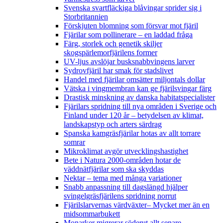
Svenska svartfläckiga blåvingar sprider sig i
Storbritannien
Förskjuten blomning som försvar mot fjäril
Fjärilar som pollinerare – en laddad fråga
Färg, storlek och genetik skiljer
skogspärlemorfjärilens former
UV-ljus avslöjar busksnabbvingens larver
Sydrovfjäril har smak för stadslivet
Handel med fjärilar omsätter miljontals dollar
Vätska i vingmembran kan ge fjärilsvingar färg
Drastisk minskning av danska habitatspecialister
Fjärilars spridning till nya områden i Sverige och
Finland under 120 år
– betydelsen av klimat,
landskapstyp och arters särdrag
Spanska kamgräsfjärilar hotas av allt torrare
somrar
Mikroklimat avgör utvecklingshastighet
Bete i Natura 2000-områden hotar de
väddnätfjärilar som ska skyddas
Nektar – tema med många variationer
Snabb anpassning till dagslängd hjälper
svingelgräsfjärilens spridning norrut
Fjärilslarvernas värdväxter– Mycket mer än en
midsommarbukett
Monarker migrerar söderut allt senare