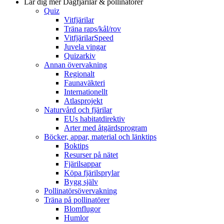
Lär dig mer
Dagfjärilar & pollinatörer
Quiz
Vitfjärilar
Träna raps/kål/rov
VitfjärilarSpeed
Juvela vingar
Quizarkiv
Annan övervakning
Regionalt
Faunaväkteri
Internationellt
Atlasprojekt
Naturvård och fjärilar
EUs habitatdirektiv
Arter med åtgärdsprogram
Böcker, appar, material och länktips
Boktips
Resurser på nätet
Fjärilsappar
Köpa fjärilsprylar
Bygg själv
Pollinatörsövervakning
Träna på pollinatörer
Blomflugor
Humlor