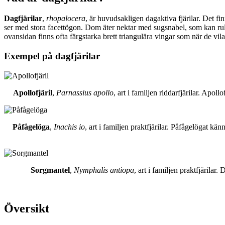
Dagfjärilar
,
rhopalocera
, är huvudsakligen dagaktiva fjärilar. Det fi
ser med stora facettögon. Dom äter nektar med sugsnabel, som kan rull
ovansidan finns ofta färgstarka brett triangulära vingar som när de vil
Exempel på dagfjärilar
Apollofjäril
,
Parnassius apollo
, art i familjen riddarfjärilar. Apol
Påfågelöga
,
Inachis io
, art i familjen praktfjärilar. Påfågelögat 
Sorgmantel
,
Nymphalis antiopa
, art i familjen praktfjärila
Översikt