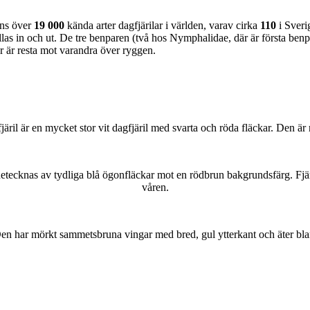
nns över
19 000
kända arter dagfjärilar i världen, varav cirka
110
i Sveri
as in och ut. De tre benparen (två hos Nymphalidae, där är första benpa
ar är resta mot varandra över ryggen.
lofjäril är en mycket stor vit dagfjäril med svarta och röda fläckar. Den 
kännetecknas av tydliga blå ögonfläckar mot en rödbrun bakgrundsfärg. Fj
våren.
r. Den har mörkt sammetsbruna vingar med bred, gul ytterkant och äter bla