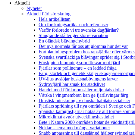
Aktuellt
Nyheter
Aktuell fjärilsforskning
Hela artikellistan
Om forskningsartiklar och referenser
Varför förlorade vi tre svenska dagfjärilar?
Slingrande slåtter ger större variation
En öländsk blåvingehybrid
Det nya normala får oss att glömma hur det var
Fortplantningsproblem hos rapsfjärilar efter värmes
Svenska svartfläckiga blåvingar sprider sig i Storb
Förskjuten blomning som försvar mot fjäril
Fjärilar som pollinerare – en laddad fråga
Färg, storlek och genetik skiljer skogspärlemorfjär
UV-ljus avslöjar busksnabbvingens larver
Sydrovfjäril har smak för stadslivet
Handel med fjärilar omsätter miljontals dollar
Vätska i vingmembran kan ge fjärilsvingar färg
Drastisk minskning av danska habitatspecialister
Fjärilars spridning till nya områden i Sverige och
Spanska kamgräsfjärilar hotas av allt torrare somra
Mikroklimat avgör utvecklingshastighet
Bete i Natura 2000-områden hotar de väddnätfjäri
Nektar – tema med många variationer
Snabb anpassning till dagslängd hjälper svingelgräs