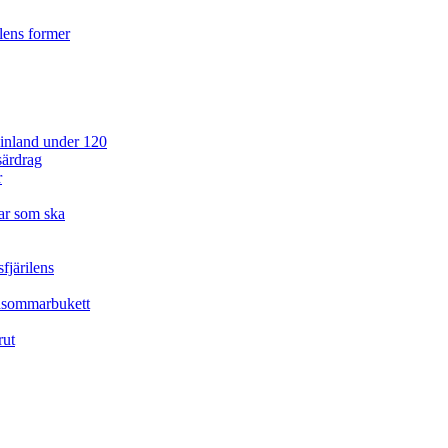
ilens former
 Finland under 120
särdrag
r
ar som ska
fjärilens
idsommarbukett
rut