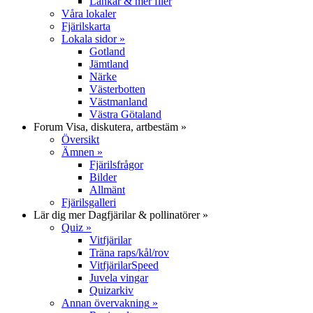
Länkar & mer filer
Våra lokaler
Fjärilskarta
Lokala sidor
»
Gotland
Jämtland
Närke
Västerbotten
Västmanland
Västra Götaland
Forum
Visa, diskutera, artbestäm
»
Översikt
Ämnen
»
Fjärilsfrågor
Bilder
Allmänt
Fjärilsgalleri
Lär dig mer
Dagfjärilar & pollinatörer
»
Quiz
»
Vitfjärilar
Träna raps/kål/rov
VitfjärilarSpeed
Juvela vingar
Quizarkiv
Annan övervakning
»