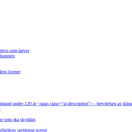
tress som larver
ritannien
ilens former
 Finland under 120 år <span class="sf-description">– betydelsen av klim
r
lar som ska skyddas
fjärilens spridning norrut