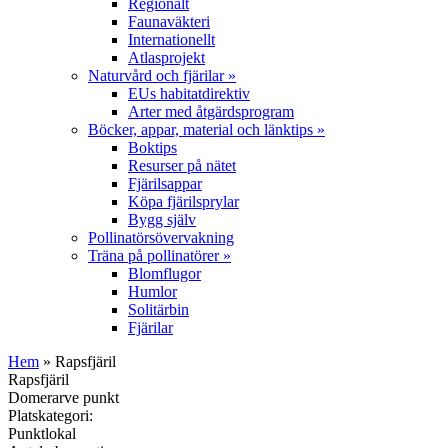
Regionalt
Faunaväkteri
Internationellt
Atlasprojekt
Naturvård och fjärilar
»
EUs habitatdirektiv
Arter med åtgärdsprogram
Böcker, appar, material och länktips
»
Boktips
Resurser på nätet
Fjärilsappar
Köpa fjärilsprylar
Bygg själv
Pollinatörsövervakning
Träna på pollinatörer
»
Blomflugor
Humlor
Solitärbin
Fjärilar
Hem
» Rapsfjäril
Rapsfjäril
Domerarve punkt
Platskategori:
Punktlokal