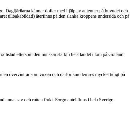
ge. Dagfjärilarna känner dofter med hjälp av antenner på huvudet och
ret tillbakabildat!) återfinns på den slanka kroppens undersida och på
är rödlistad eftersom den minskar starkt i hela landet utom på Gotland.
ärilen övervintrar som vuxen och därför kan den ses mycket tidigt på
nd annat sav och rutten frukt. Sorgmantel finns i hela Sverige.