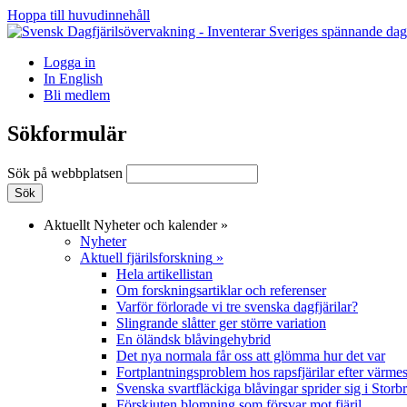
Hoppa till huvudinnehåll
Logga in
In English
Bli medlem
Sökformulär
Sök på webbplatsen
Aktuellt
Nyheter och kalender
»
Nyheter
Aktuell fjärilsforskning
»
Hela artikellistan
Om forskningsartiklar och referenser
Varför förlorade vi tre svenska dagfjärilar?
Slingrande slåtter ger större variation
En öländsk blåvingehybrid
Det nya normala får oss att glömma hur det var
Fortplantningsproblem hos rapsfjärilar efter värmes
Svenska svartfläckiga blåvingar sprider sig i Storb
Förskjuten blomning som försvar mot fjäril