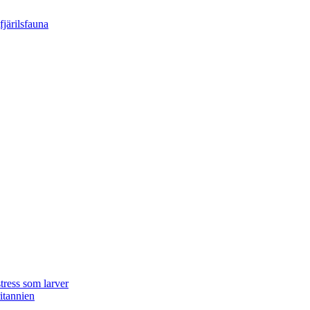
tress som larver
ritannien