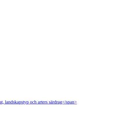
at, landskapstyp och arters särdrag</span>