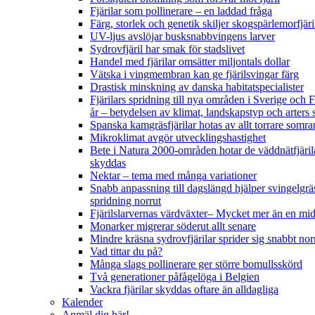
Fjärilar som pollinerare – en laddad fråga
Färg, storlek och genetik skiljer skogspärlemorfjär
UV-ljus avslöjar busksnabbvingens larver
Sydrovfjäril har smak för stadslivet
Handel med fjärilar omsätter miljontals dollar
Vätska i vingmembran kan ge fjärilsvingar färg
Drastisk minskning av danska habitatspecialister
Fjärilars spridning till nya områden i Sverige och
år
– betydelsen av klimat, landskapstyp och arters 
Spanska kamgräsfjärilar hotas av allt torrare somra
Mikroklimat avgör utvecklingshastighet
Bete i Natura 2000-områden hotar de väddnätfjäril
skyddas
Nektar – tema med många variationer
Snabb anpassning till dagslängd hjälper svingelgräs
spridning norrut
Fjärilslarvernas värdväxter– Mycket mer än en m
Monarker migrerar söderut allt senare
Mindre kräsna sydrovfjärilar sprider sig snabbt nor
Vad tittar du på?
Många slags pollinerare ger större bomullsskörd
Två generationer påfågelöga i Belgien
Vackra fjärilar skyddas oftare än alldagliga
Kalender
Anmäl dig här!