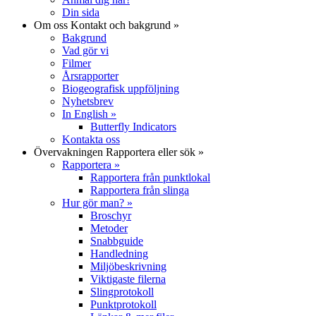
Din sida
Om oss
Kontakt och bakgrund
»
Bakgrund
Vad gör vi
Filmer
Årsrapporter
Biogeografisk uppföljning
Nyhetsbrev
In English
»
Butterfly Indicators
Kontakta oss
Övervakningen
Rapportera eller sök
»
Rapportera
»
Rapportera från punktlokal
Rapportera från slinga
Hur gör man?
»
Broschyr
Metoder
Snabbguide
Handledning
Miljöbeskrivning
Viktigaste filerna
Slingprotokoll
Punktprotokoll