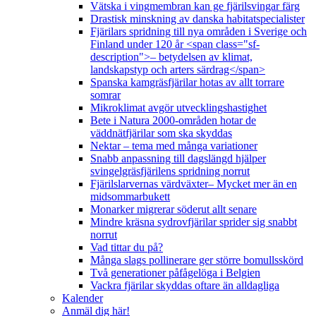
Vätska i vingmembran kan ge fjärilsvingar färg
Drastisk minskning av danska habitatspecialister
Fjärilars spridning till nya områden i Sverige och
Finland under 120 år <span class="sf-
description">– betydelsen av klimat,
landskapstyp och arters särdrag</span>
Spanska kamgräsfjärilar hotas av allt torrare
somrar
Mikroklimat avgör utvecklingshastighet
Bete i Natura 2000-områden hotar de
väddnätfjärilar som ska skyddas
Nektar – tema med många variationer
Snabb anpassning till dagslängd hjälper
svingelgräsfjärilens spridning norrut
Fjärilslarvernas värdväxter– Mycket mer än en
midsommarbukett
Monarker migrerar söderut allt senare
Mindre kräsna sydrovfjärilar sprider sig snabbt
norrut
Vad tittar du på?
Många slags pollinerare ger större bomullsskörd
Två generationer påfågelöga i Belgien
Vackra fjärilar skyddas oftare än alldagliga
Kalender
Anmäl dig här!