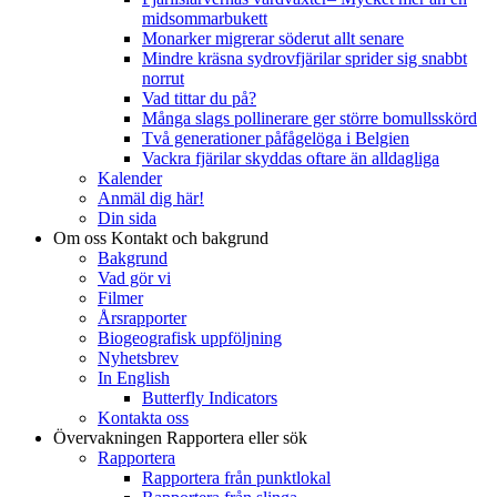
midsommarbukett
Monarker migrerar söderut allt senare
Mindre kräsna sydrovfjärilar sprider sig snabbt
norrut
Vad tittar du på?
Många slags pollinerare ger större bomullsskörd
Två generationer påfågelöga i Belgien
Vackra fjärilar skyddas oftare än alldagliga
Kalender
Anmäl dig här!
Din sida
Om oss
Kontakt och bakgrund
Bakgrund
Vad gör vi
Filmer
Årsrapporter
Biogeografisk uppföljning
Nyhetsbrev
In English
Butterfly Indicators
Kontakta oss
Övervakningen
Rapportera eller sök
Rapportera
Rapportera från punktlokal