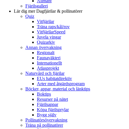
Allmänt
Fjärilsgalleri
Lär dig mer
Dagfjärilar & pollinatörer
Quiz
Vitfjärilar
Träna raps/kål/rov
VitfjärilarSpeed
Juvela vingar
Quizarkiv
Annan övervakning
Regionalt
Faunaväkteri
Internationellt
Atlasprojekt
Naturvård och fjärilar
EUs habitatdirektiv
Arter med åtgärdsprogram
Böcker, appar, material och länktips
Boktips
Resurser på nätet
Fjärilsappar
Köpa fjärilsprylar
Bygg själv
Pollinatörsövervakning
Träna på pollinatörer