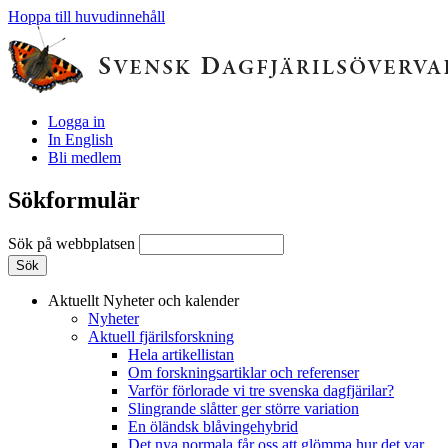
Hoppa till huvudinnehåll
Logga in
In English
Bli medlem
Sökformulär
Sök på webbplatsen
Aktuellt
Nyheter och kalender
Nyheter
Aktuell fjärilsforskning
Hela artikellistan
Om forskningsartiklar och referenser
Varför förlorade vi tre svenska dagfjärilar?
Slingrande slåtter ger större variation
En öländsk blåvingehybrid
Det nya normala får oss att glömma hur det var