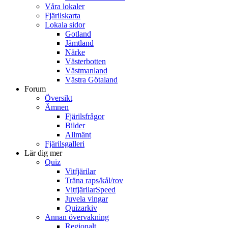
Våra lokaler
Fjärilskarta
Lokala sidor
Gotland
Jämtland
Närke
Västerbotten
Västmanland
Västra Götaland
Forum
Översikt
Ämnen
Fjärilsfrågor
Bilder
Allmänt
Fjärilsgalleri
Lär dig mer
Quiz
Vitfjärilar
Träna raps/kål/rov
VitfjärilarSpeed
Juvela vingar
Quizarkiv
Annan övervakning
Regionalt