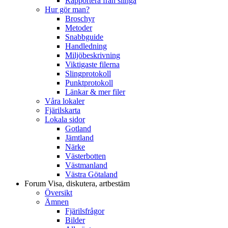
Rapportera från slinga
Hur gör man?
Broschyr
Metoder
Snabbguide
Handledning
Miljöbeskrivning
Viktigaste filerna
Slingprotokoll
Punktprotokoll
Länkar & mer filer
Våra lokaler
Fjärilskarta
Lokala sidor
Gotland
Jämtland
Närke
Västerbotten
Västmanland
Västra Götaland
Forum
Visa, diskutera, artbestäm
Översikt
Ämnen
Fjärilsfrågor
Bilder