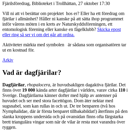
Fjärilsföredrag, Biblioteket i Trollhättan, 27 oktober 17:30
Vill ni att vi berättar om projektet hos er? Eller ha ett föredrag om
fjärilar i allmänhet? Håller ni kanske på att sätta ihop programmet
inför vårens möten i en krets av Naturskyddsföreningen, ett
entomologisk förening eller kanske en fågelklubb?
Skicka epost
eller ring så ser vi om det går att ordna.
Aktiviteter märkta med symbolen
är sådana som organisatören tar
ut en kostnad för.
Arkiv
Vad är dagfjärilar?
Dagfjärilar
,
rhopalocera
, är huvudsakligen dagaktiva fjärilar. Det
finns över
19 000
kända arter dagfjärilar i världen, varav cirka
110
i
Sverige. Dagfjärilarna känner dofter med hjälp av antenner på
huvudet och ser med stora facettögon. Dom äter nektar med
sugsnabel, som kan rullas in och ut. De tre benparen (två hos
Nymphalidae, där är första benparet tillbakabildat!) återfinns på den
slanka kroppens undersida och på ovansidan finns ofta färgstarka
brett triangulära vingar som när de vilar är resta mot varandra över
ryggen.