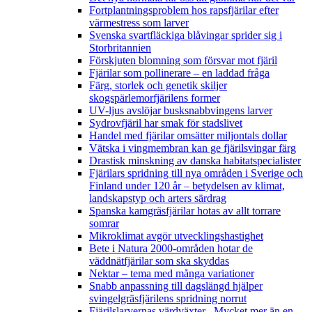
Fortplantningsproblem hos rapsfjärilar efter
värmestress som larver
Svenska svartfläckiga blåvingar sprider sig i
Storbritannien
Förskjuten blomning som försvar mot fjäril
Fjärilar som pollinerare – en laddad fråga
Färg, storlek och genetik skiljer
skogspärlemorfjärilens former
UV-ljus avslöjar busksnabbvingens larver
Sydrovfjäril har smak för stadslivet
Handel med fjärilar omsätter miljontals dollar
Vätska i vingmembran kan ge fjärilsvingar färg
Drastisk minskning av danska habitatspecialister
Fjärilars spridning till nya områden i Sverige och
Finland under 120 år
– betydelsen av klimat,
landskapstyp och arters särdrag
Spanska kamgräsfjärilar hotas av allt torrare
somrar
Mikroklimat avgör utvecklingshastighet
Bete i Natura 2000-områden hotar de
väddnätfjärilar som ska skyddas
Nektar – tema med många variationer
Snabb anpassning till dagslängd hjälper
svingelgräsfjärilens spridning norrut
Fjärilslarvernas värdväxter– Mycket mer än en