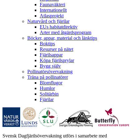
Faunaväkteri
Internationellt
Atlasprojekt
Naturvård och fjärilar
EUs habitatdirektiv
Arter med åtgärdsprogram
Böcker, appar, material och länktips
Boktips
Resurser på nätet
Fjärilsappar
Köpa fjärilsprylar
Bygg själv
Pollinatörsövervakning
Träna på pollinatörer
Blomflugor
Humlor
Solitärbin
Fjärilar
Svensk Dagfjärilsövervakning utförs i samarbete med