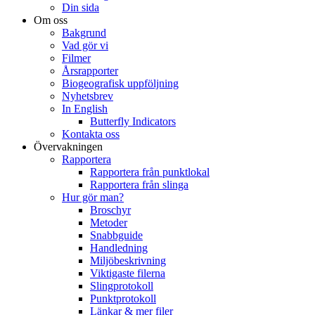
Din sida
Om oss
Bakgrund
Vad gör vi
Filmer
Årsrapporter
Biogeografisk uppföljning
Nyhetsbrev
In English
Butterfly Indicators
Kontakta oss
Övervakningen
Rapportera
Rapportera från punktlokal
Rapportera från slinga
Hur gör man?
Broschyr
Metoder
Snabbguide
Handledning
Miljöbeskrivning
Viktigaste filerna
Slingprotokoll
Punktprotokoll
Länkar & mer filer