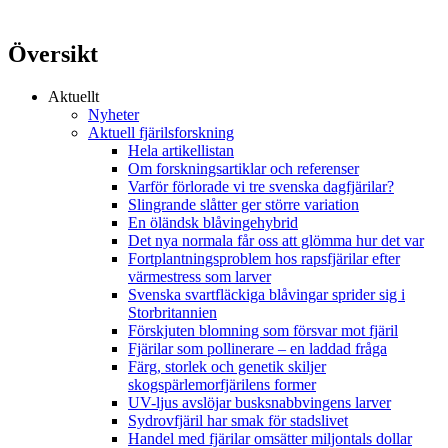
Översikt
Aktuellt
Nyheter
Aktuell fjärilsforskning
Hela artikellistan
Om forskningsartiklar och referenser
Varför förlorade vi tre svenska dagfjärilar?
Slingrande slåtter ger större variation
En öländsk blåvingehybrid
Det nya normala får oss att glömma hur det var
Fortplantningsproblem hos rapsfjärilar efter
värmestress som larver
Svenska svartfläckiga blåvingar sprider sig i
Storbritannien
Förskjuten blomning som försvar mot fjäril
Fjärilar som pollinerare – en laddad fråga
Färg, storlek och genetik skiljer
skogspärlemorfjärilens former
UV-ljus avslöjar busksnabbvingens larver
Sydrovfjäril har smak för stadslivet
Handel med fjärilar omsätter miljontals dollar