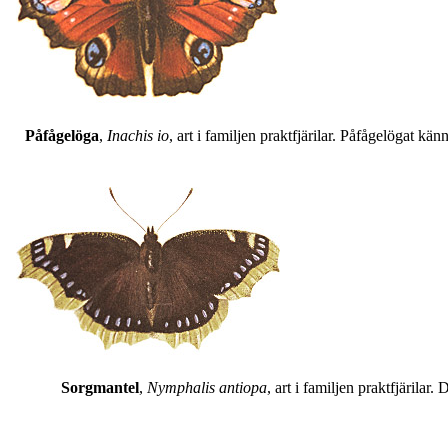
Påfågelöga
,
Inachis io
, art i familjen praktfjärilar. Påfågelögat 
Sorgmantel
,
Nymphalis antiopa
, art i familjen praktfjärila