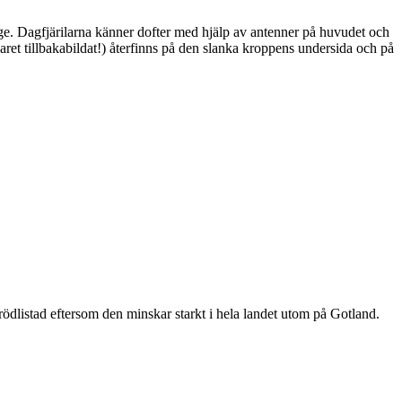
ge. Dagfjärilarna känner dofter med hjälp av antenner på huvudet och
ret tillbakabildat!) återfinns på den slanka kroppens undersida och på
är rödlistad eftersom den minskar starkt i hela landet utom på Gotland.