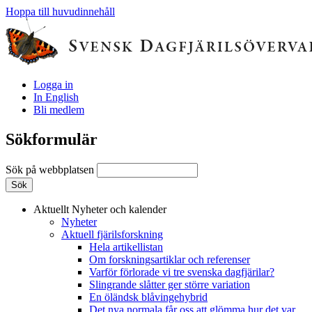
Hoppa till huvudinnehåll
Logga in
In English
Bli medlem
Sökformulär
Sök på webbplatsen
Aktuellt
Nyheter och kalender
Nyheter
Aktuell fjärilsforskning
Hela artikellistan
Om forskningsartiklar och referenser
Varför förlorade vi tre svenska dagfjärilar?
Slingrande slåtter ger större variation
En öländsk blåvingehybrid
Det nya normala får oss att glömma hur det var