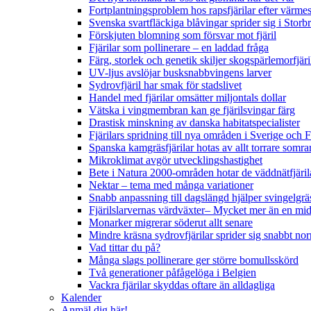
Fortplantningsproblem hos rapsfjärilar efter värmes
Svenska svartfläckiga blåvingar sprider sig i Storb
Förskjuten blomning som försvar mot fjäril
Fjärilar som pollinerare – en laddad fråga
Färg, storlek och genetik skiljer skogspärlemorfjär
UV-ljus avslöjar busksnabbvingens larver
Sydrovfjäril har smak för stadslivet
Handel med fjärilar omsätter miljontals dollar
Vätska i vingmembran kan ge fjärilsvingar färg
Drastisk minskning av danska habitatspecialister
Fjärilars spridning till nya områden i Sverige och
Spanska kamgräsfjärilar hotas av allt torrare somra
Mikroklimat avgör utvecklingshastighet
Bete i Natura 2000-områden hotar de väddnätfjäri
Nektar – tema med många variationer
Snabb anpassning till dagslängd hjälper svingelgräs
Fjärilslarvernas värdväxter– Mycket mer än en m
Monarker migrerar söderut allt senare
Mindre kräsna sydrovfjärilar sprider sig snabbt nor
Vad tittar du på?
Många slags pollinerare ger större bomullsskörd
Två generationer påfågelöga i Belgien
Vackra fjärilar skyddas oftare än alldagliga
Kalender
Anmäl dig här!