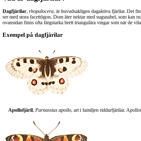
Dagfjärilar
,
rhopalocera
, är huvudsakligen dagaktiva fjärilar. Det fi
ser med stora facettögon. Dom äter nektar med sugsnabel, som kan rull
ovansidan finns ofta färgstarka brett triangulära vingar som när de vil
Exempel på dagfjärilar
Apollofjäril
,
Parnassius apollo
, art i familjen riddarfjärilar. Apol