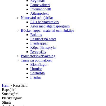
Regionalt
Faunaväkteri
Internationellt
Atlasprojekt
Naturvård och fjärilar
EUs habitatdirektiv
Arter med åtgärdsprogram
Böcker, appar, material och länktips
Boktips
Resurser på nätet
Fjärilsappar
Köpa fjärilsprylar
Bygg själv
Pollinatörsövervakning
Träna på pollinatörer
Blomflugor
Humlor
Solitärbin
Fjärilar
Hem
» Rapsfjäril
Rapsfjäril
Smedsgård
Platskategori:
Slinga