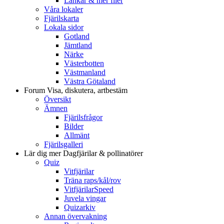
Länkar & mer filer
Våra lokaler
Fjärilskarta
Lokala sidor
Gotland
Jämtland
Närke
Västerbotten
Västmanland
Västra Götaland
Forum
Visa, diskutera, artbestäm
Översikt
Ämnen
Fjärilsfrågor
Bilder
Allmänt
Fjärilsgalleri
Lär dig mer
Dagfjärilar & pollinatörer
Quiz
Vitfjärilar
Träna raps/kål/rov
VitfjärilarSpeed
Juvela vingar
Quizarkiv
Annan övervakning