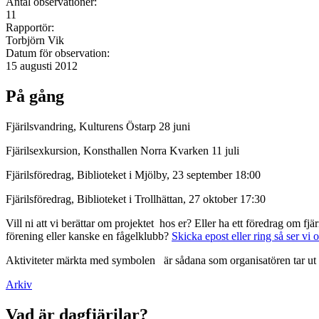
Antal observationer:
11
Rapportör:
Torbjörn Vik
Datum för observation:
15 augusti 2012
På gång
Fjärilsvandring, Kulturens Östarp 28 juni
Fjärilsexkursion, Konsthallen Norra Kvarken 11 juli
Fjärilsföredrag, Biblioteket i Mjölby, 23 september 18:00
Fjärilsföredrag, Biblioteket i Trollhättan, 27 oktober 17:30
Vill ni att vi berättar om projektet hos er? Eller ha ett föredrag om f
förening eller kanske en fågelklubb?
Skicka epost eller ring så ser vi 
Aktiviteter märkta med symbolen
är sådana som organisatören tar ut 
Arkiv
Vad är dagfjärilar?