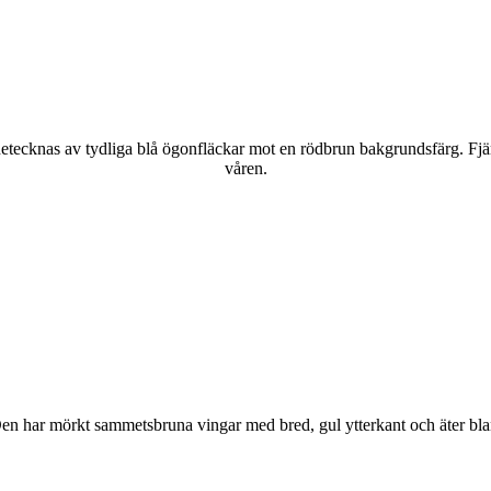
kännetecknas av tydliga blå ögonfläckar mot en rödbrun bakgrundsfärg. Fj
våren.
r. Den har mörkt sammetsbruna vingar med bred, gul ytterkant och äter bla