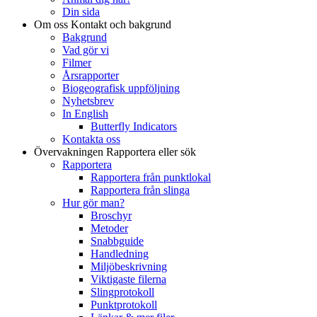
Din sida
Om oss
Kontakt och bakgrund
Bakgrund
Vad gör vi
Filmer
Årsrapporter
Biogeografisk uppföljning
Nyhetsbrev
In English
Butterfly Indicators
Kontakta oss
Övervakningen
Rapportera eller sök
Rapportera
Rapportera från punktlokal
Rapportera från slinga
Hur gör man?
Broschyr
Metoder
Snabbguide
Handledning
Miljöbeskrivning
Viktigaste filerna
Slingprotokoll
Punktprotokoll