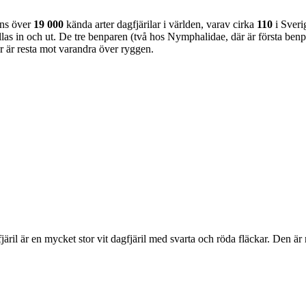
nns över
19 000
kända arter dagfjärilar i världen, varav cirka
110
i Sveri
as in och ut. De tre benparen (två hos Nymphalidae, där är första benpa
ar är resta mot varandra över ryggen.
lofjäril är en mycket stor vit dagfjäril med svarta och röda fläckar. Den 