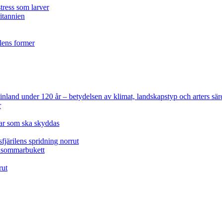
tress som larver
ritannien
ilens former
 Finland under 120 år
– betydelsen av klimat, landskapstyp och arters sär
r
lar som ska skyddas
fjärilens spridning norrut
idsommarbukett
rut