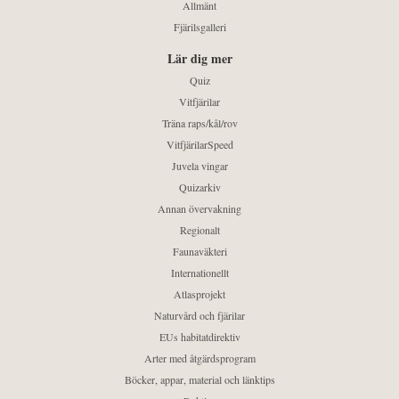
Allmänt
Fjärilsgalleri
Lär dig mer
Quiz
Vitfjärilar
Träna raps/kål/rov
VitfjärilarSpeed
Juvela vingar
Quizarkiv
Annan övervakning
Regionalt
Faunaväkteri
Internationellt
Atlasprojekt
Naturvård och fjärilar
EUs habitatdirektiv
Arter med åtgärdsprogram
Böcker, appar, material och länktips