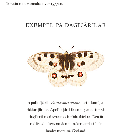
är resta mot varandra över ryggen.
EXEMPEL PÅ DAGFJÄRILAR
Apollofjäril
,
Parnassius apollo
, art i familjen
riddarfjärilar. Apollofjäril är en mycket stor vit
dagfjäril med svarta och röda fläckar. Den är
rödlistad eftersom den minskar starkt i hela
landet utom på Gotland.