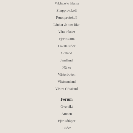
Viktigaste filerna
Slingprotokoll
Punktprotokoll
Länkar & mer filer
Våra lokaler
Fjärilskarta
Lokala sidor
Gotland
Jämtland
Närke
Västerbotten
Västmanland
Västra Götaland
Forum
Översikt
Ämnen
Fjärilsfrågor
Bilder