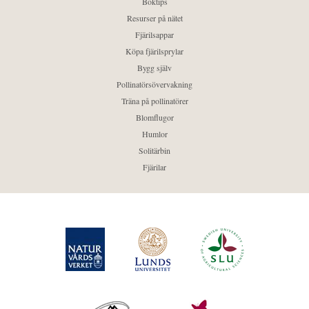
Boktips
Resurser på nätet
Fjärilsappar
Köpa fjärilsprylar
Bygg själv
Pollinatörsövervakning
Träna på pollinatörer
Blomflugor
Humlor
Solitärbin
Fjärilar