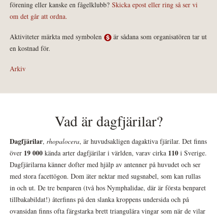
förening eller kanske en fågelklubb?
Skicka epost eller ring så ser vi
om det går att ordna.
Aktiviteter märkta med symbolen
är sådana som organisatören tar ut
en kostnad för.
Arkiv
Vad är dagfjärilar?
Dagfjärilar
,
rhopalocera
, är huvudsakligen dagaktiva fjärilar. Det finns
19 000
110
över
kända arter dagfjärilar i världen, varav cirka
i Sverige.
Dagfjärilarna känner dofter med hjälp av antenner på huvudet och ser
med stora facettögon. Dom äter nektar med sugsnabel, som kan rullas
in och ut. De tre benparen (två hos Nymphalidae, där är första benparet
tillbakabildat!) återfinns på den slanka kroppens undersida och på
ovansidan finns ofta färgstarka brett triangulära vingar som när de vilar