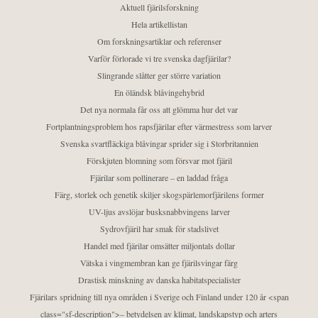
Aktuell fjärilsforskning
Hela artikellistan
Om forskningsartiklar och referenser
Varför förlorade vi tre svenska dagfjärilar?
Slingrande slåtter ger större variation
En öländsk blåvingehybrid
Det nya normala får oss att glömma hur det var
Fortplantningsproblem hos rapsfjärilar efter värmestress som larver
Svenska svartfläckiga blåvingar sprider sig i Storbritannien
Förskjuten blomning som försvar mot fjäril
Fjärilar som pollinerare – en laddad fråga
Färg, storlek och genetik skiljer skogspärlemorfjärilens former
UV-ljus avslöjar busksnabbvingens larver
Sydrovfjäril har smak för stadslivet
Handel med fjärilar omsätter miljontals dollar
Vätska i vingmembran kan ge fjärilsvingar färg
Drastisk minskning av danska habitatspecialister
Fjärilars spridning till nya områden i Sverige och Finland under 120 år <span
class="sf-description">– betydelsen av klimat, landskapstyp och arters