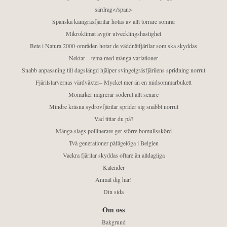
särdrag</span>
Spanska kamgräsfjärilar hotas av allt torrare somrar
Mikroklimat avgör utvecklingshastighet
Bete i Natura 2000-områden hotar de väddnätfjärilar som ska skyddas
Nektar – tema med många variationer
Snabb anpassning till dagslängd hjälper svingelgräsfjärilens spridning norrut
Fjärilslarvernas värdväxter– Mycket mer än en midsommarbukett
Monarker migrerar söderut allt senare
Mindre kräsna sydrovfjärilar sprider sig snabbt norrut
Vad tittar du på?
Många slags pollinerare ger större bomullsskörd
Två generationer påfågelöga i Belgien
Vackra fjärilar skyddas oftare än alldagliga
Kalender
Anmäl dig här!
Din sida
Om oss
Bakgrund