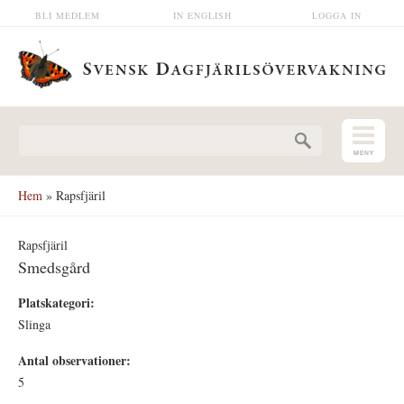
Hoppa till huvudinnehåll
BLI MEDLEM
IN ENGLISH
LOGGA IN
Sökformulär
Hem
» Rapsfjäril
Rapsfjäril
Smedsgård
Platskategori:
Slinga
Antal observationer:
5