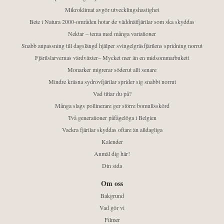
Mikroklimat avgör utvecklingshastighet
Bete i Natura 2000-områden hotar de väddnätfjärilar som ska skyddas
Nektar – tema med många variationer
Snabb anpassning till dagslängd hjälper svingelgräsfjärilens spridning norrut
Fjärilslarvernas värdväxter– Mycket mer än en midsommarbukett
Monarker migrerar söderut allt senare
Mindre kräsna sydrovfjärilar sprider sig snabbt norrut
Vad tittar du på?
Många slags pollinerare ger större bomullsskörd
Två generationer påfågelöga i Belgien
Vackra fjärilar skyddas oftare än alldagliga
Kalender
Anmäl dig här!
Din sida
Om oss
Bakgrund
Vad gör vi
Filmer