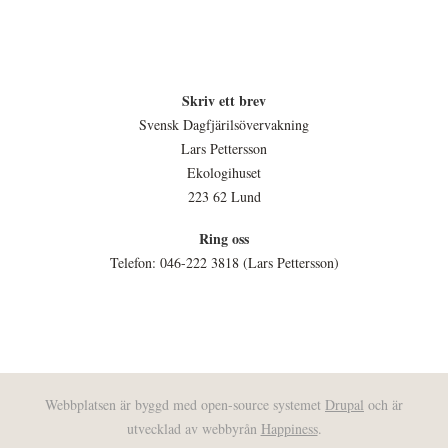
Skriv ett brev
Svensk Dagfjärilsövervakning
Lars Pettersson
Ekologihuset
223 62 Lund
Ring oss
Telefon: 046-222 3818 (Lars Pettersson)
Webbplatsen är byggd med open-source systemet
Drupal
och är
utvecklad av webbyrån
Happiness
.