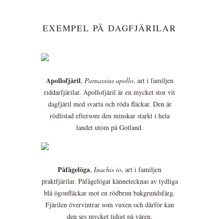
EXEMPEL PÅ DAGFJÄRILAR
Apollofjäril
,
Parnassius apollo
, art i familjen
riddarfjärilar. Apollofjäril är en mycket stor vit
dagfjäril med svarta och röda fläckar. Den är
rödlistad eftersom den minskar starkt i hela
landet utom på Gotland.
Påfågelöga
,
Inachis io
, art i familjen
praktfjärilar. Påfågelögat kännetecknas av tydliga
blå ögonfläckar mot en rödbrun bakgrundsfärg.
Fjärilen övervintrar som vuxen och därför kan
den ses mycket tidigt på våren.