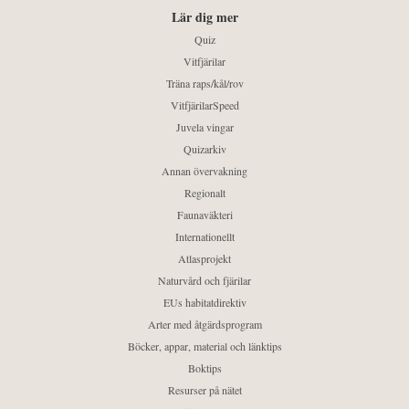
Lär dig mer
Quiz
Vitfjärilar
Träna raps/kål/rov
VitfjärilarSpeed
Juvela vingar
Quizarkiv
Annan övervakning
Regionalt
Faunaväkteri
Internationellt
Atlasprojekt
Naturvård och fjärilar
EUs habitatdirektiv
Arter med åtgärdsprogram
Böcker, appar, material och länktips
Boktips
Resurser på nätet