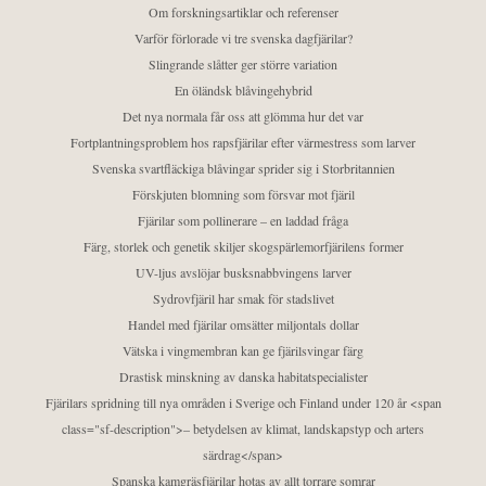
Om forskningsartiklar och referenser
Varför förlorade vi tre svenska dagfjärilar?
Slingrande slåtter ger större variation
En öländsk blåvingehybrid
Det nya normala får oss att glömma hur det var
Fortplantningsproblem hos rapsfjärilar efter värmestress som larver
Svenska svartfläckiga blåvingar sprider sig i Storbritannien
Förskjuten blomning som försvar mot fjäril
Fjärilar som pollinerare – en laddad fråga
Färg, storlek och genetik skiljer skogspärlemorfjärilens former
UV-ljus avslöjar busksnabbvingens larver
Sydrovfjäril har smak för stadslivet
Handel med fjärilar omsätter miljontals dollar
Vätska i vingmembran kan ge fjärilsvingar färg
Drastisk minskning av danska habitatspecialister
Fjärilars spridning till nya områden i Sverige och Finland under 120 år <span
class="sf-description">– betydelsen av klimat, landskapstyp och arters
särdrag</span>
Spanska kamgräsfjärilar hotas av allt torrare somrar