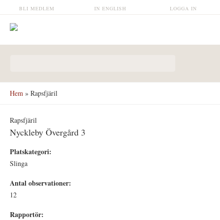
Hoppa till huvudinnehåll
BLI MEDLEM
IN ENGLISH
LOGGA IN
Sökformulär
Hem
» Rapsfjäril
Rapsfjäril
Nyckleby Övergård 3
Platskategori:
Slinga
Antal observationer:
12
Rapportör: