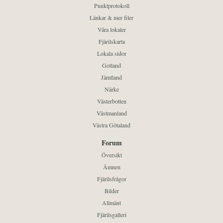
Punktprotokoll
Länkar & mer filer
Våra lokaler
Fjärilskarta
Lokala sidor
Gotland
Jämtland
Närke
Västerbotten
Västmanland
Västra Götaland
Forum
Översikt
Ämnen
Fjärilsfrågor
Bilder
Allmänt
Fjärilsgalleri