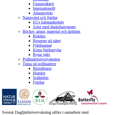
Faunaväkteri
Internationellt
Atlasprojekt
Naturvård och fjärilar
EUs habitatdirektiv
Arter med åtgärdsprogram
Böcker, appar, material och länktips
Boktips
Resurser på nätet
Fjärilsappar
Köpa fjärilsprylar
Bygg själv
Pollinatörsövervakning
Träna på pollinatörer
Blomflugor
Humlor
Solitärbin
Fjärilar
Svensk Dagfjärilsövervakning utförs i samarbete med