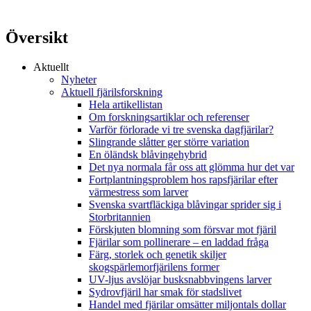
Översikt
Aktuellt
Nyheter
Aktuell fjärilsforskning
Hela artikellistan
Om forskningsartiklar och referenser
Varför förlorade vi tre svenska dagfjärilar?
Slingrande slåtter ger större variation
En öländsk blåvingehybrid
Det nya normala får oss att glömma hur det var
Fortplantningsproblem hos rapsfjärilar efter
värmestress som larver
Svenska svartfläckiga blåvingar sprider sig i
Storbritannien
Förskjuten blomning som försvar mot fjäril
Fjärilar som pollinerare – en laddad fråga
Färg, storlek och genetik skiljer
skogspärlemorfjärilens former
UV-ljus avslöjar busksnabbvingens larver
Sydrovfjäril har smak för stadslivet
Handel med fjärilar omsätter miljontals dollar