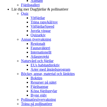
Allmänt
Fjärilsgalleri
Lär dig mer
Dagfjärilar & pollinatörer
Quiz
Vitfjärilar
Träna raps/kål/rov
VitfjärilarSpeed
Juvela vingar
Quizarkiv
Annan övervakning
Regionalt
Faunaväkteri
Internationellt
Atlasprojekt
Naturvård och fjärilar
EUs habitatdirektiv
Arter med åtgärdsprogram
Böcker, appar, material och länktips
Boktips
Resurser på nätet
Fjärilsappar
Köpa fjärilsprylar
Bygg själv
Pollinatörsövervakning
Träna på pollinatörer