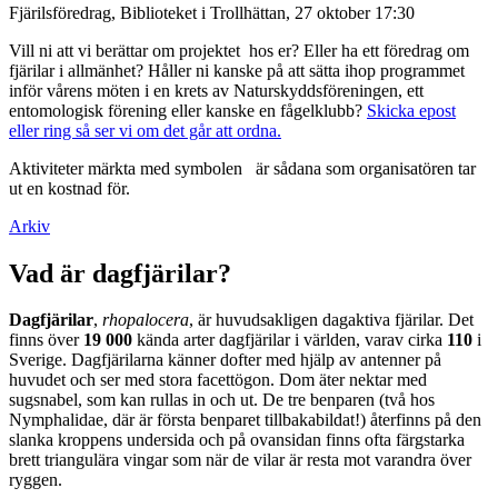
Fjärilsföredrag, Biblioteket i Trollhättan, 27 oktober 17:30
Vill ni att vi berättar om projektet hos er? Eller ha ett föredrag om
fjärilar i allmänhet? Håller ni kanske på att sätta ihop programmet
inför vårens möten i en krets av Naturskyddsföreningen, ett
entomologisk förening eller kanske en fågelklubb?
Skicka epost
eller ring så ser vi om det går att ordna.
Aktiviteter märkta med symbolen
är sådana som organisatören tar
ut en kostnad för.
Arkiv
Vad är dagfjärilar?
Dagfjärilar
,
rhopalocera
, är huvudsakligen dagaktiva fjärilar. Det
finns över
19 000
kända arter dagfjärilar i världen, varav cirka
110
i
Sverige. Dagfjärilarna känner dofter med hjälp av antenner på
huvudet och ser med stora facettögon. Dom äter nektar med
sugsnabel, som kan rullas in och ut. De tre benparen (två hos
Nymphalidae, där är första benparet tillbakabildat!) återfinns på den
slanka kroppens undersida och på ovansidan finns ofta färgstarka
brett triangulära vingar som när de vilar är resta mot varandra över
ryggen.