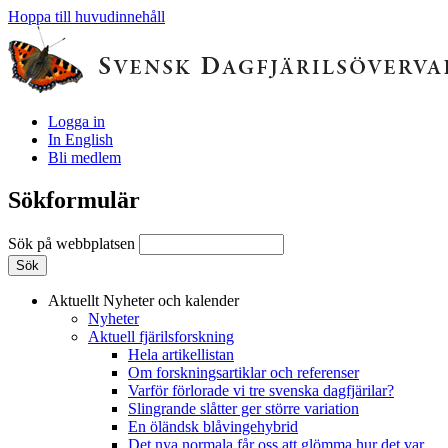
Hoppa till huvudinnehåll
Logga in
In English
Bli medlem
Sökformulär
Sök på webbplatsen
Aktuellt
Nyheter och kalender
Nyheter
Aktuell fjärilsforskning
Hela artikellistan
Om forskningsartiklar och referenser
Varför förlorade vi tre svenska dagfjärilar?
Slingrande slåtter ger större variation
En öländsk blåvingehybrid
Det nya normala får oss att glömma hur det var