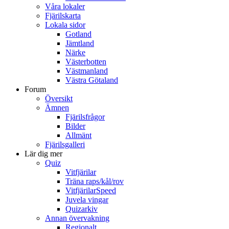
Våra lokaler
Fjärilskarta
Lokala sidor
Gotland
Jämtland
Närke
Västerbotten
Västmanland
Västra Götaland
Forum
Översikt
Ämnen
Fjärilsfrågor
Bilder
Allmänt
Fjärilsgalleri
Lär dig mer
Quiz
Vitfjärilar
Träna raps/kål/rov
VitfjärilarSpeed
Juvela vingar
Quizarkiv
Annan övervakning
Regionalt