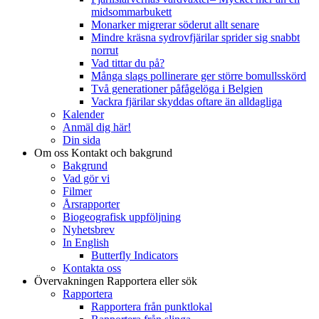
midsommarbukett
Monarker migrerar söderut allt senare
Mindre kräsna sydrovfjärilar sprider sig snabbt
norrut
Vad tittar du på?
Många slags pollinerare ger större bomullsskörd
Två generationer påfågelöga i Belgien
Vackra fjärilar skyddas oftare än alldagliga
Kalender
Anmäl dig här!
Din sida
Om oss
Kontakt och bakgrund
Bakgrund
Vad gör vi
Filmer
Årsrapporter
Biogeografisk uppföljning
Nyhetsbrev
In English
Butterfly Indicators
Kontakta oss
Övervakningen
Rapportera eller sök
Rapportera
Rapportera från punktlokal