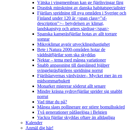
Vätska i vingmembran kan ge fjärilsvingar färg
Drastisk minskning av danska habitatspecialister
Fjärilars spridning till nya områden i Sverige och
Finland under 120 år <span class="sf-
description">– betydelsen av klimat,
landskapstyp och arters särdrag</span>
Spanska kamgräsfjärilar hotas av allt torrare
somrar
Mikroklimat avgör utvecklingshastighet
Bete i Natura 2000-områden hotar de
väddnätfjärilar som ska skyddas
Nektar – tema med många variationer
Snabb anpassning till dagslängd hjälper
svingelgräsfjärilens spridning norrut
Fjärilslarvernas värdväxter– Mycket mer än en
midsommarbukett
Monarker migrerar söderut allt senare
Mindre kräsna sydrovfjärilar sprider sig snabbt
norrut
Vad tittar du på?
Många slags pollinerare ger större bomullsskörd
Två generationer påfågelöga i Belgien
Vackra fjärilar skyddas oftare än alldagliga
Kalender
Anmäl dig här!