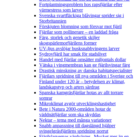
Fortplantningsproblem hos rapsfjärilar efter
värmestress som larver
Svenska svartfläckiga blåvingar sprider sig i
Storbritannien
Förskjuten blomning som försvar mot fjäril
Fjärilar som pollinerare – en laddad fråga
Färg, storlek och genetik skiljer
skogspärlemorfjärilens former
UV-ljus avslöjar busksnabbvingens larver
Sydrovfjäril har smak för stadslivet
Handel med fjärilar omsätter miljontals dollar
Vätska i vingmembran kan ge fjärilsvingar färg
Drastisk minskning av danska habitatspecialister
Fjärilars spridning till nya områden i Sverige och
Finland under 120 år
– betydelsen av klimat,
landskapstyp och arters särdrag
Spanska kamgräsfjärilar hotas av allt torrare
somrar
Mikroklimat avgör utvecklingshastighet
Bete i Natura 2000-områden hotar de
väddnätfjärilar som ska skyddas
Nektar – tema med många variationer
Snabb anpassning till dagslängd hjälper
svingelgräsfjärilens spridning norrut
Fjärilslarvernas värdväxter– Mycket mer än en