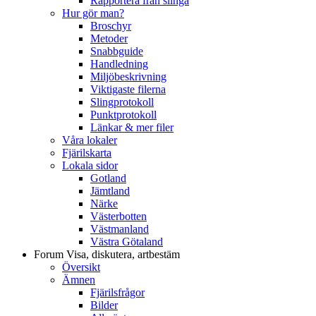
Rapportera från slinga
Hur gör man?
Broschyr
Metoder
Snabbguide
Handledning
Miljöbeskrivning
Viktigaste filerna
Slingprotokoll
Punktprotokoll
Länkar & mer filer
Våra lokaler
Fjärilskarta
Lokala sidor
Gotland
Jämtland
Närke
Västerbotten
Västmanland
Västra Götaland
Forum
Visa, diskutera, artbestäm
Översikt
Ämnen
Fjärilsfrågor
Bilder