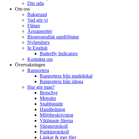
Din sida
Om oss
Bakgrund
Vad gör vi
Filmer
Årsrapporter
Biogeografisk uppföljning
Nyhetsbrev
In English
Butterfly Indicators
Kontakta oss
Övervakningen
Rapportera
Rapportera från punktlokal
Rapportera från slinga
Hur gör man?
Broschyr
Metoder
Snabbguide
Handledning
Miljöbeskrivning
Viktigaste filerna
Slingprotokoll
Punktprotokoll
Länkar & mer filer