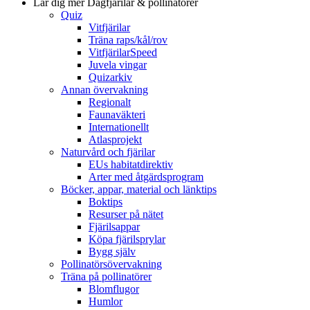
Lär dig mer
Dagfjärilar & pollinatörer
Quiz
Vitfjärilar
Träna raps/kål/rov
VitfjärilarSpeed
Juvela vingar
Quizarkiv
Annan övervakning
Regionalt
Faunaväkteri
Internationellt
Atlasprojekt
Naturvård och fjärilar
EUs habitatdirektiv
Arter med åtgärdsprogram
Böcker, appar, material och länktips
Boktips
Resurser på nätet
Fjärilsappar
Köpa fjärilsprylar
Bygg själv
Pollinatörsövervakning
Träna på pollinatörer
Blomflugor
Humlor