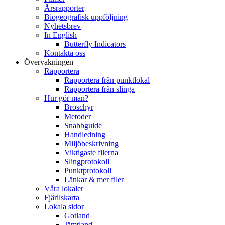
Årsrapporter
Biogeografisk uppföljning
Nyhetsbrev
In English
Butterfly Indicators
Kontakta oss
Övervakningen
Rapportera
Rapportera från punktlokal
Rapportera från slinga
Hur gör man?
Broschyr
Metoder
Snabbguide
Handledning
Miljöbeskrivning
Viktigaste filerna
Slingprotokoll
Punktprotokoll
Länkar & mer filer
Våra lokaler
Fjärilskarta
Lokala sidor
Gotland
Jämtland