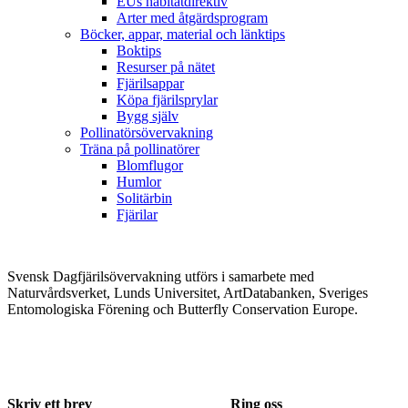
EUs habitatdirektiv
Arter med åtgärdsprogram
Böcker, appar, material och länktips
Boktips
Resurser på nätet
Fjärilsappar
Köpa fjärilsprylar
Bygg själv
Pollinatörsövervakning
Träna på pollinatörer
Blomflugor
Humlor
Solitärbin
Fjärilar
Svensk Dagfjärilsövervakning utförs i samarbete med
Naturvårdsverket, Lunds Universitet, ArtDatabanken, Sveriges
Entomologiska Förening och Butterfly Conservation Europe.
Skriv ett brev
Ring oss