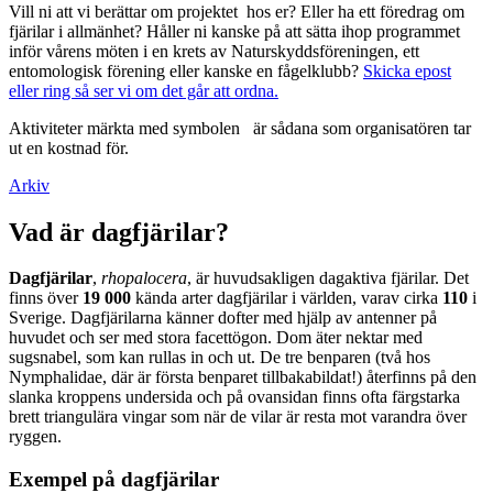
Vill ni att vi berättar om projektet hos er? Eller ha ett föredrag om
fjärilar i allmänhet? Håller ni kanske på att sätta ihop programmet
inför vårens möten i en krets av Naturskyddsföreningen, ett
entomologisk förening eller kanske en fågelklubb?
Skicka epost
eller ring så ser vi om det går att ordna.
Aktiviteter märkta med symbolen
är sådana som organisatören tar
ut en kostnad för.
Arkiv
Vad är dagfjärilar?
Dagfjärilar
,
rhopalocera
, är huvudsakligen dagaktiva fjärilar. Det
finns över
19 000
kända arter dagfjärilar i världen, varav cirka
110
i
Sverige. Dagfjärilarna känner dofter med hjälp av antenner på
huvudet och ser med stora facettögon. Dom äter nektar med
sugsnabel, som kan rullas in och ut. De tre benparen (två hos
Nymphalidae, där är första benparet tillbakabildat!) återfinns på den
slanka kroppens undersida och på ovansidan finns ofta färgstarka
brett triangulära vingar som när de vilar är resta mot varandra över
ryggen.
Exempel på dagfjärilar