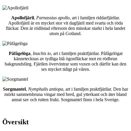
Apollofjäril
,
Parnassius apollo
, art i familjen riddarfjärilar.
Apollofjäril är en mycket stor vit dagfjäril med svarta och röda
fläckar. Den är rödlistad eftersom den minskar starkt i hela landet
utom på Gotland.
Påfågelöga
,
Inachis io
, art i familjen praktfjärilar. Påfågelögat
kännetecknas av tydliga blå ögonfläckar mot en rödbrun
bakgrundsfärg. Fjärilen övervintrar som vuxen och därför kan den
ses mycket tidigt på våren.
Sorgmantel
,
Nymphalis antiopa
, art i familjen praktfjärilar. Den har
mörkt sammetsbruna vingar med bred, gul ytterkant och äter bland
annat sav och rutten frukt. Sorgmantel finns i hela Sverige.
Översikt