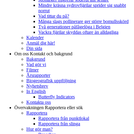
Mindre kräsna sydrovfjärilar sprider sig snabbt
norrut
Vad tittar du på?
Många slags pollinerare ger större bomullsskörd
Två generationer påfågelöga i Belgien
Vackra fjärilar skyddas oftare än alldagliga
Kalender
Anmäl dig här!
Din sida
Om oss
Kontakt och bakgrund
Bakgrund
Vad gör vi
Filmer
Årsrapporter
Biogeografisk uppföljning
Nyhetsbrev
In English
Butterfly Indicators
Kontakta oss
Övervakningen
Rapportera eller sök
Rapportera
Rapportera från punktlokal
Rapportera från slinga
Hur gör man?