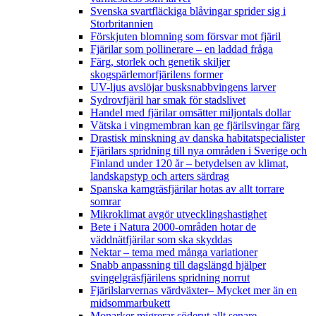
Svenska svartfläckiga blåvingar sprider sig i
Storbritannien
Förskjuten blomning som försvar mot fjäril
Fjärilar som pollinerare – en laddad fråga
Färg, storlek och genetik skiljer
skogspärlemorfjärilens former
UV-ljus avslöjar busksnabbvingens larver
Sydrovfjäril har smak för stadslivet
Handel med fjärilar omsätter miljontals dollar
Vätska i vingmembran kan ge fjärilsvingar färg
Drastisk minskning av danska habitatspecialister
Fjärilars spridning till nya områden i Sverige och
Finland under 120 år
– betydelsen av klimat,
landskapstyp och arters särdrag
Spanska kamgräsfjärilar hotas av allt torrare
somrar
Mikroklimat avgör utvecklingshastighet
Bete i Natura 2000-områden hotar de
väddnätfjärilar som ska skyddas
Nektar – tema med många variationer
Snabb anpassning till dagslängd hjälper
svingelgräsfjärilens spridning norrut
Fjärilslarvernas värdväxter– Mycket mer än en
midsommarbukett
Monarker migrerar söderut allt senare