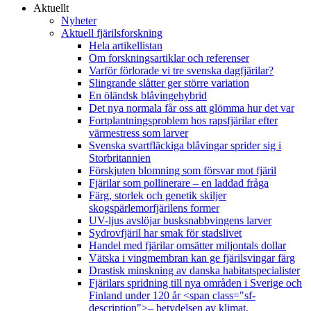
Aktuellt
Nyheter
Aktuell fjärilsforskning
Hela artikellistan
Om forskningsartiklar och referenser
Varför förlorade vi tre svenska dagfjärilar?
Slingrande slåtter ger större variation
En öländsk blåvingehybrid
Det nya normala får oss att glömma hur det var
Fortplantningsproblem hos rapsfjärilar efter
värmestress som larver
Svenska svartfläckiga blåvingar sprider sig i
Storbritannien
Förskjuten blomning som försvar mot fjäril
Fjärilar som pollinerare – en laddad fråga
Färg, storlek och genetik skiljer
skogspärlemorfjärilens former
UV-ljus avslöjar busksnabbvingens larver
Sydrovfjäril har smak för stadslivet
Handel med fjärilar omsätter miljontals dollar
Vätska i vingmembran kan ge fjärilsvingar färg
Drastisk minskning av danska habitatspecialister
Fjärilars spridning till nya områden i Sverige och
Finland under 120 år <span class="sf-
description">– betydelsen av klimat,