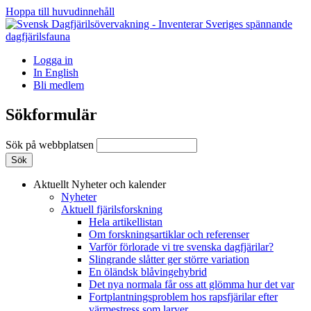
Hoppa till huvudinnehåll
Logga in
In English
Bli medlem
Sökformulär
Sök på webbplatsen
Aktuellt
Nyheter och kalender
Nyheter
Aktuell fjärilsforskning
Hela artikellistan
Om forskningsartiklar och referenser
Varför förlorade vi tre svenska dagfjärilar?
Slingrande slåtter ger större variation
En öländsk blåvingehybrid
Det nya normala får oss att glömma hur det var
Fortplantningsproblem hos rapsfjärilar efter
värmestress som larver