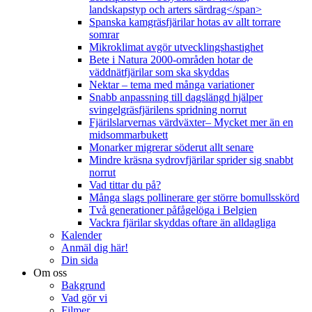
landskapstyp och arters särdrag</span>
Spanska kamgräsfjärilar hotas av allt torrare
somrar
Mikroklimat avgör utvecklingshastighet
Bete i Natura 2000-områden hotar de
väddnätfjärilar som ska skyddas
Nektar – tema med många variationer
Snabb anpassning till dagslängd hjälper
svingelgräsfjärilens spridning norrut
Fjärilslarvernas värdväxter– Mycket mer än en
midsommarbukett
Monarker migrerar söderut allt senare
Mindre kräsna sydrovfjärilar sprider sig snabbt
norrut
Vad tittar du på?
Många slags pollinerare ger större bomullsskörd
Två generationer påfågelöga i Belgien
Vackra fjärilar skyddas oftare än alldagliga
Kalender
Anmäl dig här!
Din sida
Om oss
Bakgrund
Vad gör vi
Filmer