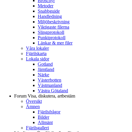
Broschyr
Metoder
Snabbguide
Handledning
Miljöbeskrivning
Viktigaste filerna
Slingprotokoll
Punktprotokoll
Länkar & mer filer
Våra lokaler
Fjärilskarta
Lokala sidor
Gotland
Jämtland
Närke
Västerbotten
Västmanland
Västra Götaland
Forum
Visa, diskutera, artbestäm
Översikt
Ämnen
Fjärilsfrågor
Bilder
Allmänt
Fjärilsgalleri