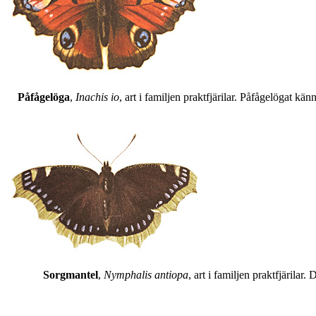
Påfågelöga
,
Inachis io
, art i familjen praktfjärilar. Påfågelögat 
Sorgmantel
,
Nymphalis antiopa
, art i familjen praktfjärila