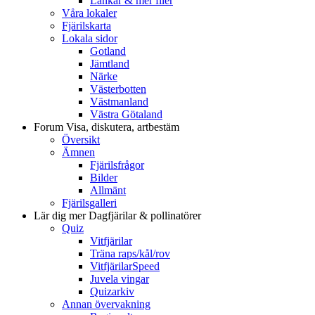
Länkar & mer filer
Våra lokaler
Fjärilskarta
Lokala sidor
Gotland
Jämtland
Närke
Västerbotten
Västmanland
Västra Götaland
Forum
Visa, diskutera, artbestäm
Översikt
Ämnen
Fjärilsfrågor
Bilder
Allmänt
Fjärilsgalleri
Lär dig mer
Dagfjärilar & pollinatörer
Quiz
Vitfjärilar
Träna raps/kål/rov
VitfjärilarSpeed
Juvela vingar
Quizarkiv
Annan övervakning