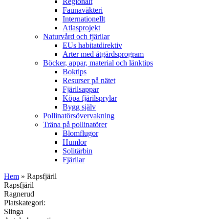
Regionalt
Faunaväkteri
Internationellt
Atlasprojekt
Naturvård och fjärilar
EUs habitatdirektiv
Arter med åtgärdsprogram
Böcker, appar, material och länktips
Boktips
Resurser på nätet
Fjärilsappar
Köpa fjärilsprylar
Bygg själv
Pollinatörsövervakning
Träna på pollinatörer
Blomflugor
Humlor
Solitärbin
Fjärilar
Hem
» Rapsfjäril
Rapsfjäril
Ragnerud
Platskategori:
Slinga