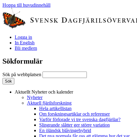
Hoppa till huvudinnehåll
Logga in
In English
Bli medlem
Sökformulär
Sök på webbplatsen
Aktuellt
Nyheter och kalender
Nyheter
Aktuell fjärilsforskning
Hela artikellistan
Om forskningsartiklar och referenser
Varför förlorade vi tre svenska dagfjärilar?
Slingrande slåtter ger större variation
En öländsk blåvingehybrid
Det nya normala får oss att glömma hur det var