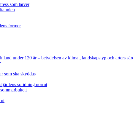
tress som larver
ritannien
ilens former
 Finland under 120 år
– betydelsen av klimat, landskapstyp och arters sär
r
lar som ska skyddas
fjärilens spridning norrut
idsommarbukett
rut