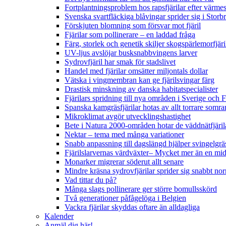
Fortplantningsproblem hos rapsfjärilar efter värmes
Svenska svartfläckiga blåvingar sprider sig i Storb
Förskjuten blomning som försvar mot fjäril
Fjärilar som pollinerare – en laddad fråga
Färg, storlek och genetik skiljer skogspärlemorfjär
UV-ljus avslöjar busksnabbvingens larver
Sydrovfjäril har smak för stadslivet
Handel med fjärilar omsätter miljontals dollar
Vätska i vingmembran kan ge fjärilsvingar färg
Drastisk minskning av danska habitatspecialister
Fjärilars spridning till nya områden i Sverige och
Spanska kamgräsfjärilar hotas av allt torrare somra
Mikroklimat avgör utvecklingshastighet
Bete i Natura 2000-områden hotar de väddnätfjäri
Nektar – tema med många variationer
Snabb anpassning till dagslängd hjälper svingelgräs
Fjärilslarvernas värdväxter– Mycket mer än en m
Monarker migrerar söderut allt senare
Mindre kräsna sydrovfjärilar sprider sig snabbt nor
Vad tittar du på?
Många slags pollinerare ger större bomullsskörd
Två generationer påfågelöga i Belgien
Vackra fjärilar skyddas oftare än alldagliga
Kalender
Anmäl dig här!