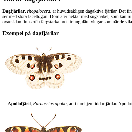
Dagfjärilar
,
rhopalocera
, är huvudsakligen dagaktiva fjärilar. Det fi
ser med stora facettögon. Dom äter nektar med sugsnabel, som kan rull
ovansidan finns ofta färgstarka brett triangulära vingar som när de vil
Exempel på dagfjärilar
Apollofjäril
,
Parnassius apollo
, art i familjen riddarfjärilar. Apol