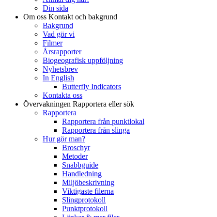
Din sida
Om oss
Kontakt och bakgrund
Bakgrund
Vad gör vi
Filmer
Årsrapporter
Biogeografisk uppföljning
Nyhetsbrev
In English
Butterfly Indicators
Kontakta oss
Övervakningen
Rapportera eller sök
Rapportera
Rapportera från punktlokal
Rapportera från slinga
Hur gör man?
Broschyr
Metoder
Snabbguide
Handledning
Miljöbeskrivning
Viktigaste filerna
Slingprotokoll
Punktprotokoll