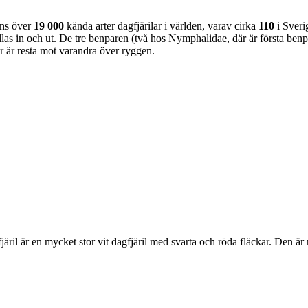
nns över
19 000
kända arter dagfjärilar i världen, varav cirka
110
i Sveri
as in och ut. De tre benparen (två hos Nymphalidae, där är första benpa
ar är resta mot varandra över ryggen.
lofjäril är en mycket stor vit dagfjäril med svarta och röda fläckar. Den 