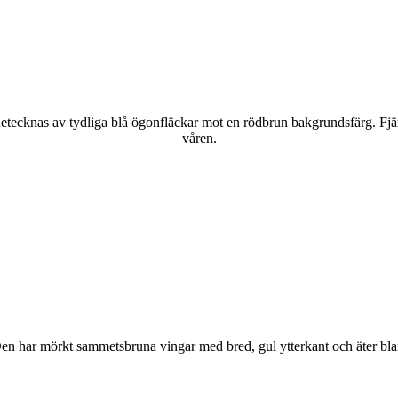
kännetecknas av tydliga blå ögonfläckar mot en rödbrun bakgrundsfärg. Fj
våren.
r. Den har mörkt sammetsbruna vingar med bred, gul ytterkant och äter bla