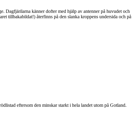
ge. Dagfjärilarna känner dofter med hjälp av antenner på huvudet och
ret tillbakabildat!) återfinns på den slanka kroppens undersida och på
är rödlistad eftersom den minskar starkt i hela landet utom på Gotland.