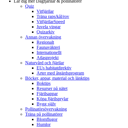
Lär dig mer
Dagfjärilar & pollinatörer
Quiz
Vitfjärilar
Träna raps/kål/rov
VitfjärilarSpeed
Juvela vingar
Quizarkiv
Annan övervakning
Regionalt
Faunaväkteri
Internationellt
Atlasprojekt
Naturvård och fjärilar
EUs habitatdirektiv
Arter med åtgärdsprogram
Böcker, appar, material och länktips
Boktips
Resurser på nätet
Fjärilsappar
Köpa fjärilsprylar
Bygg själv
Pollinatörsövervakning
Träna på pollinatörer
Blomflugor
Humlor