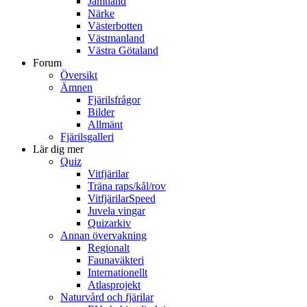
Jämtland
Närke
Västerbotten
Västmanland
Västra Götaland
Forum
Översikt
Ämnen
Fjärilsfrågor
Bilder
Allmänt
Fjärilsgalleri
Lär dig mer
Quiz
Vitfjärilar
Träna raps/kål/rov
VitfjärilarSpeed
Juvela vingar
Quizarkiv
Annan övervakning
Regionalt
Faunaväkteri
Internationellt
Atlasprojekt
Naturvård och fjärilar