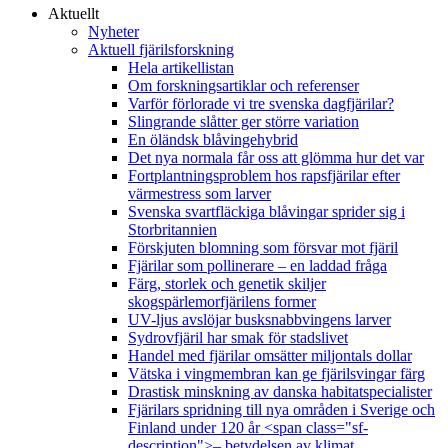
Aktuellt
Nyheter
Aktuell fjärilsforskning
Hela artikellistan
Om forskningsartiklar och referenser
Varför förlorade vi tre svenska dagfjärilar?
Slingrande slåtter ger större variation
En öländsk blåvingehybrid
Det nya normala får oss att glömma hur det var
Fortplantningsproblem hos rapsfjärilar efter
värmestress som larver
Svenska svartfläckiga blåvingar sprider sig i
Storbritannien
Förskjuten blomning som försvar mot fjäril
Fjärilar som pollinerare – en laddad fråga
Färg, storlek och genetik skiljer
skogspärlemorfjärilens former
UV-ljus avslöjar busksnabbvingens larver
Sydrovfjäril har smak för stadslivet
Handel med fjärilar omsätter miljontals dollar
Vätska i vingmembran kan ge fjärilsvingar färg
Drastisk minskning av danska habitatspecialister
Fjärilars spridning till nya områden i Sverige och
Finland under 120 år <span class="sf-
description">– betydelsen av klimat,