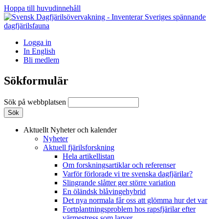
Hoppa till huvudinnehåll
Logga in
In English
Bli medlem
Sökformulär
Sök på webbplatsen
Aktuellt
Nyheter och kalender
Nyheter
Aktuell fjärilsforskning
Hela artikellistan
Om forskningsartiklar och referenser
Varför förlorade vi tre svenska dagfjärilar?
Slingrande slåtter ger större variation
En öländsk blåvingehybrid
Det nya normala får oss att glömma hur det var
Fortplantningsproblem hos rapsfjärilar efter
värmestress som larver