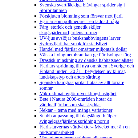
Svenska svartfläckiga blåvingar sprider sig i
Storbritannien
Förskjuten blomning som försvar mot fjäril
Fjärilar som pollinerare – en laddad fråga
Färg, storlek och genetik skiljer
skogspärlemorfjärilens former
UV-ljus avslöjar busksnabbvingens larver
Sydrovfjäril har smak för stadslivet
Handel med fjärilar omsätter miljontals dollar
Vätska i vingmembran kan ge fjärilsvingar färg
Drastisk minskning av danska habitatspecialister
Fjärilars spridning till nya områden i Sverige och
Finland under 120 år
– betydelsen av klimat,
landskapstyp och arters särdrag
Spanska kamgräsfjärilar hotas av allt torrare
somrar
Mikroklimat avgör utvecklingshastighet
Bete i Natura 2000-områden hotar de
väddnätfjärilar som ska skyddas
Nektar – tema med många variationer
Snabb anpassning till dagslängd hjälper
svingelgräsfjärilens spridning norrut
Fjärilslarvernas värdväxter– Mycket mer än en
midsommarbukett
Monarker migrerar söderut allt senare