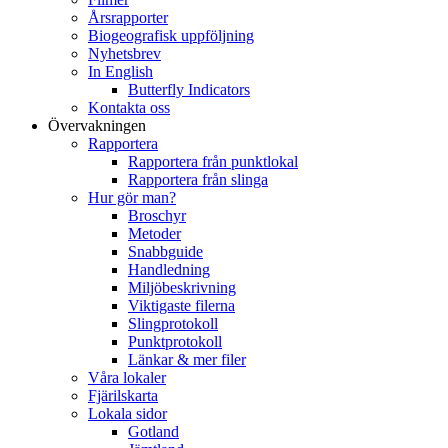
Årsrapporter
Biogeografisk uppföljning
Nyhetsbrev
In English
Butterfly Indicators
Kontakta oss
Övervakningen
Rapportera
Rapportera från punktlokal
Rapportera från slinga
Hur gör man?
Broschyr
Metoder
Snabbguide
Handledning
Miljöbeskrivning
Viktigaste filerna
Slingprotokoll
Punktprotokoll
Länkar & mer filer
Våra lokaler
Fjärilskarta
Lokala sidor
Gotland