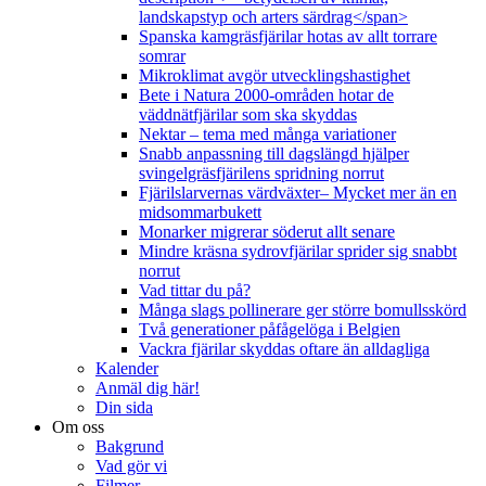
landskapstyp och arters särdrag</span>
Spanska kamgräsfjärilar hotas av allt torrare
somrar
Mikroklimat avgör utvecklingshastighet
Bete i Natura 2000-områden hotar de
väddnätfjärilar som ska skyddas
Nektar – tema med många variationer
Snabb anpassning till dagslängd hjälper
svingelgräsfjärilens spridning norrut
Fjärilslarvernas värdväxter– Mycket mer än en
midsommarbukett
Monarker migrerar söderut allt senare
Mindre kräsna sydrovfjärilar sprider sig snabbt
norrut
Vad tittar du på?
Många slags pollinerare ger större bomullsskörd
Två generationer påfågelöga i Belgien
Vackra fjärilar skyddas oftare än alldagliga
Kalender
Anmäl dig här!
Din sida
Om oss
Bakgrund
Vad gör vi
Filmer