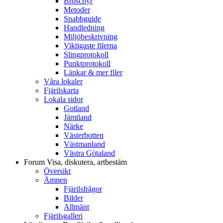
Broschyr
Metoder
Snabbguide
Handledning
Miljöbeskrivning
Viktigaste filerna
Slingprotokoll
Punktprotokoll
Länkar & mer filer
Våra lokaler
Fjärilskarta
Lokala sidor
Gotland
Jämtland
Närke
Västerbotten
Västmanland
Västra Götaland
Forum
Visa, diskutera, artbestäm
Översikt
Ämnen
Fjärilsfrågor
Bilder
Allmänt
Fjärilsgalleri