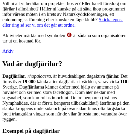
Vill ni att vi berättar om projektet hos er? Eller ha ett föredrag om
fjärilar i allmänhet? Håller ni kanske på att sätta ihop programmet
inför vårens möten i en krets av Naturskyddsföreningen, ett
entomologisk förening eller kanske en fågelklubb?
Skicka epost
eller ring så ser vi om det går att ordna.
Aktiviteter märkta med symbolen
är sådana som organisatören
tar ut en kostnad för.
Arkiv
Vad är dagfjärilar?
Dagfjärilar
,
rhopalocera
, är huvudsakligen dagaktiva fjärilar. Det
finns över
19 000
kända arter dagfjärilar i världen, varav cirka
110
i
Sverige. Dagfjärilarna känner dofter med hjälp av antenner på
huvudet och ser med stora facettögon. Dom äter nektar med
sugsnabel, som kan rullas in och ut. De tre benparen (två hos
Nymphalidae, där är första benparet tillbakabildat!) återfinns på den
slanka kroppens undersida och på ovansidan finns ofta färgstarka
brett triangulära vingar som när de vilar är resta mot varandra över
ryggen.
Exempel på dagfjärilar