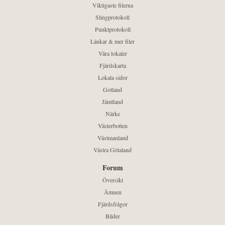
Viktigaste filerna
Slingprotokoll
Punktprotokoll
Länkar & mer filer
Våra lokaler
Fjärilskarta
Lokala sidor
Gotland
Jämtland
Närke
Västerbotten
Västmanland
Västra Götaland
Forum
Översikt
Ämnen
Fjärilsfrågor
Bilder