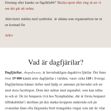
förening eller kanske en fågelklubb?
Skicka epost eller ring så ser vi
om det går att ordna.
Aktiviteter märkta med symbolen
är sådana som organisatören tar ut
en kostnad för.
Arkiv
Vad är dagfjärilar?
Dagfjärilar
,
rhopalocera
, är huvudsakligen dagaktiva fjärilar. Det finns
19 000
110
över
kända arter dagfjärilar i världen, varav cirka
i Sverige.
Dagfjärilarna känner dofter med hjälp av antenner på huvudet och ser
med stora facettögon. Dom äter nektar med sugsnabel, som kan rullas
in och ut. De tre benparen (två hos Nymphalidae, där är första benparet
tillbakabildat!) återfinns på den slanka kroppens undersida och på
ovansidan finns ofta färgstarka brett triangulära vingar som när de vilar