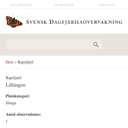
Hoppa till huvudinnehåll
BLI MEDLEM
IN ENGLISH
LOGGA IN
Sökformulär
Hem
» Rapsfjäril
Rapsfjäril
Lillängen
Platskategori:
Slinga
Antal observationer:
1