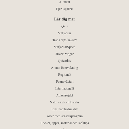
Allmänt
Fjärilsgalleri
Lär dig mer
Quiz
Vitfjärilar
Träna raps/kål/rov
VitfjärilarSpeed
Juvela vingar
Quizarkiv
Annan övervakning
Regionalt
Faunaväkteri
Internationellt
Atlasprojekt
Naturvård och fjärilar
EUs habitatdirektiv
Arter med åtgärdsprogram
Böcker, appar, material och länktips