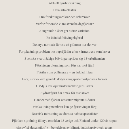
Aktuell fjärilsforskning
Hela artikellistan
Om forskningsartiklar och referenser
Varför förlorade vi tre svenska dagfjärilar?
Slingrande slåtter ger större variation
En öländsk blåvingehybrid
Det nya normala får oss att glömma hur det var
Fortplantningsproblem hos rapsfjärilar efter värmestress som larver
Svenska svartfläckiga blåvingar sprider sig i Storbritannien
Förskjuten blomning som försvar mot fjäril
Fjärilar som pollinerare – en laddad fråga
Färg, storlek och genetik skiljer skogspärlemorfjärilens former
UV-ljus avslöjar busksnabbvingens larver
Sydrovfjäril har smak för stadslivet
Handel med fjärilar omsätter miljontals dollar
Vätska i vingmembran kan ge fjärilsvingar färg
Drastisk minskning av danska habitatspecialister
Fjärilars spridning till nya områden i Sverige och Finland under 120 år <span
class="sf-description">– betydelsen av klimat, landskapstyp och arters