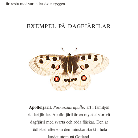
är resta mot varandra över ryggen.
EXEMPEL PÅ DAGFJÄRILAR
Apollofjäril
,
Parnassius apollo
, art i familjen
riddarfjärilar. Apollofjäril är en mycket stor vit
dagfjäril med svarta och röda fläckar. Den är
rödlistad eftersom den minskar starkt i hela
landet utom på Gotland.