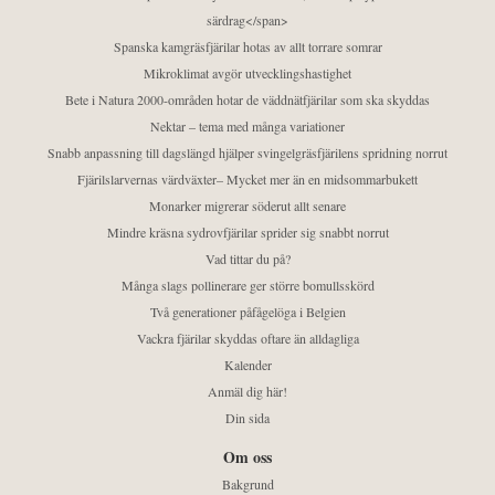
särdrag</span>
Spanska kamgräsfjärilar hotas av allt torrare somrar
Mikroklimat avgör utvecklingshastighet
Bete i Natura 2000-områden hotar de väddnätfjärilar som ska skyddas
Nektar – tema med många variationer
Snabb anpassning till dagslängd hjälper svingelgräsfjärilens spridning norrut
Fjärilslarvernas värdväxter– Mycket mer än en midsommarbukett
Monarker migrerar söderut allt senare
Mindre kräsna sydrovfjärilar sprider sig snabbt norrut
Vad tittar du på?
Många slags pollinerare ger större bomullsskörd
Två generationer påfågelöga i Belgien
Vackra fjärilar skyddas oftare än alldagliga
Kalender
Anmäl dig här!
Din sida
Om oss
Bakgrund