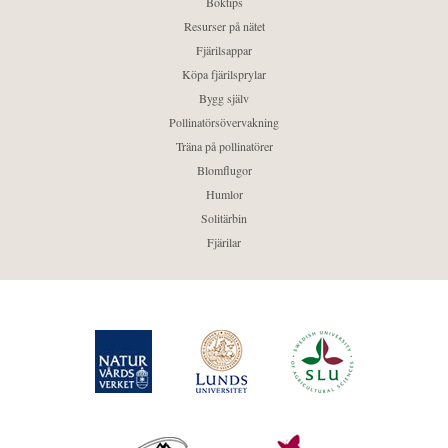
Boktips
Resurser på nätet
Fjärilsappar
Köpa fjärilsprylar
Bygg själv
Pollinatörsövervakning
Träna på pollinatörer
Blomflugor
Humlor
Solitärbin
Fjärilar