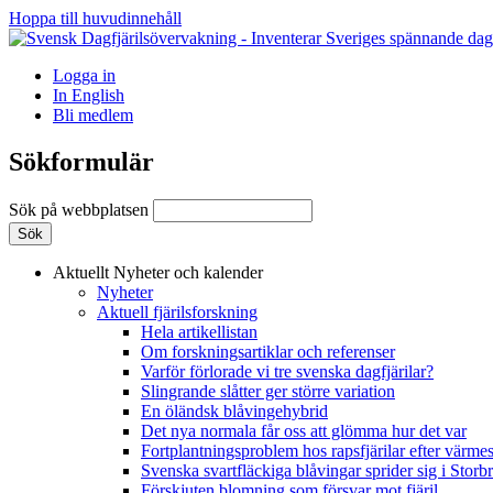
Hoppa till huvudinnehåll
Logga in
In English
Bli medlem
Sökformulär
Sök på webbplatsen
Aktuellt
Nyheter och kalender
Nyheter
Aktuell fjärilsforskning
Hela artikellistan
Om forskningsartiklar och referenser
Varför förlorade vi tre svenska dagfjärilar?
Slingrande slåtter ger större variation
En öländsk blåvingehybrid
Det nya normala får oss att glömma hur det var
Fortplantningsproblem hos rapsfjärilar efter värmes
Svenska svartfläckiga blåvingar sprider sig i Storb
Förskjuten blomning som försvar mot fjäril