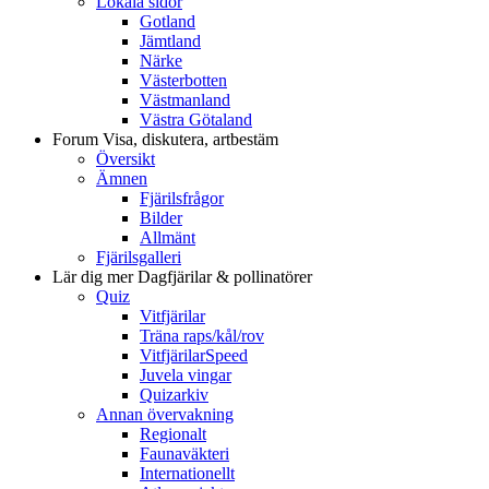
Lokala sidor
Gotland
Jämtland
Närke
Västerbotten
Västmanland
Västra Götaland
Forum
Visa, diskutera, artbestäm
Översikt
Ämnen
Fjärilsfrågor
Bilder
Allmänt
Fjärilsgalleri
Lär dig mer
Dagfjärilar & pollinatörer
Quiz
Vitfjärilar
Träna raps/kål/rov
VitfjärilarSpeed
Juvela vingar
Quizarkiv
Annan övervakning
Regionalt
Faunaväkteri
Internationellt