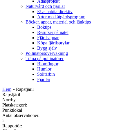
Atlasprojekt
Naturvård och fjärilar
EUs habitatdirektiv
Arter med åtgärdsprogram
Böcker, appar, material och länktips
Boktips
Resurser på nätet
Fjärilsappar
Köpa fjärilsprylar
Bygg själv
Pollinatörsövervakning
Träna på pollinatörer
Blomflugor
Humlor
Solitärbin
Fjärilar
Hem
» Rapsfjäril
Rapsfjäril
Norrby
Platskategori:
Punktlokal
Antal observationer:
2
Rapportör: