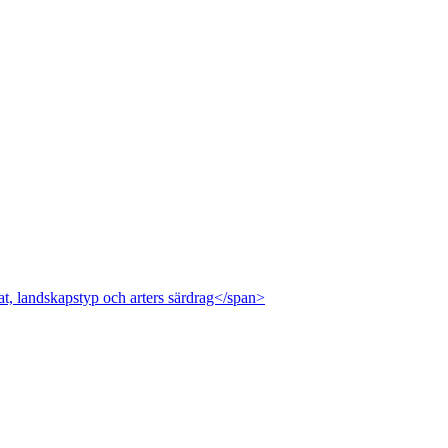
at, landskapstyp och arters särdrag</span>