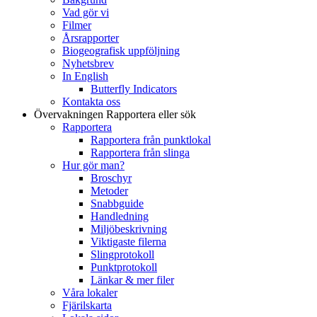
Vad gör vi
Filmer
Årsrapporter
Biogeografisk uppföljning
Nyhetsbrev
In English
Butterfly Indicators
Kontakta oss
Övervakningen
Rapportera eller sök
Rapportera
Rapportera från punktlokal
Rapportera från slinga
Hur gör man?
Broschyr
Metoder
Snabbguide
Handledning
Miljöbeskrivning
Viktigaste filerna
Slingprotokoll
Punktprotokoll
Länkar & mer filer
Våra lokaler
Fjärilskarta