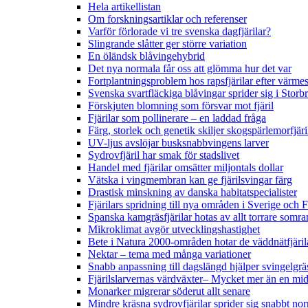
Hela artikellistan
Om forskningsartiklar och referenser
Varför förlorade vi tre svenska dagfjärilar?
Slingrande slåtter ger större variation
En öländsk blåvingehybrid
Det nya normala får oss att glömma hur det var
Fortplantningsproblem hos rapsfjärilar efter värmes
Svenska svartfläckiga blåvingar sprider sig i Storb
Förskjuten blomning som försvar mot fjäril
Fjärilar som pollinerare – en laddad fråga
Färg, storlek och genetik skiljer skogspärlemorfjär
UV-ljus avslöjar busksnabbvingens larver
Sydrovfjäril har smak för stadslivet
Handel med fjärilar omsätter miljontals dollar
Vätska i vingmembran kan ge fjärilsvingar färg
Drastisk minskning av danska habitatspecialister
Fjärilars spridning till nya områden i Sverige och
Spanska kamgräsfjärilar hotas av allt torrare somra
Mikroklimat avgör utvecklingshastighet
Bete i Natura 2000-områden hotar de väddnätfjäri
Nektar – tema med många variationer
Snabb anpassning till dagslängd hjälper svingelgräs
Fjärilslarvernas värdväxter– Mycket mer än en m
Monarker migrerar söderut allt senare
Mindre kräsna sydrovfjärilar sprider sig snabbt nor