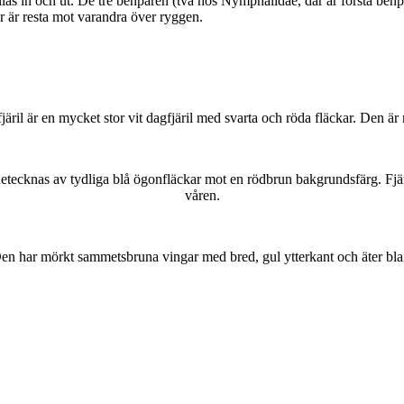
as in och ut. De tre benparen (två hos Nymphalidae, där är första benpa
ar är resta mot varandra över ryggen.
lofjäril är en mycket stor vit dagfjäril med svarta och röda fläckar. Den 
kännetecknas av tydliga blå ögonfläckar mot en rödbrun bakgrundsfärg. Fj
våren.
r. Den har mörkt sammetsbruna vingar med bred, gul ytterkant och äter bla