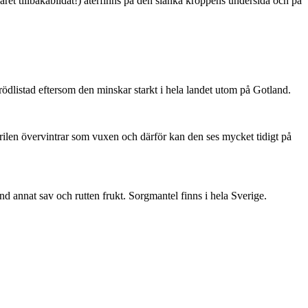
ret tillbakabildat!) återfinns på den slanka kroppens undersida och på
är rödlistad eftersom den minskar starkt i hela landet utom på Gotland.
ärilen övervintrar som vuxen och därför kan den ses mycket tidigt på
nd annat sav och rutten frukt. Sorgmantel finns i hela Sverige.