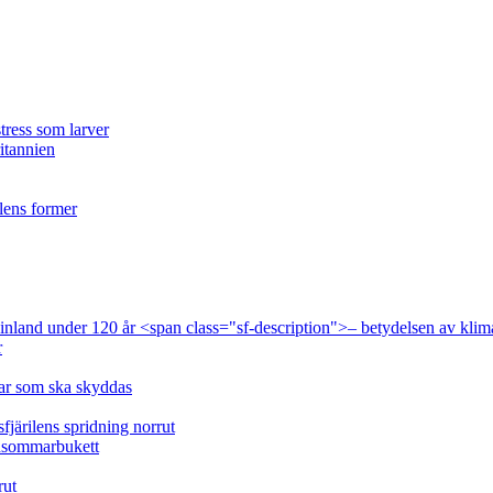
tress som larver
ritannien
ilens former
 Finland under 120 år <span class="sf-description">– betydelsen av klim
r
lar som ska skyddas
fjärilens spridning norrut
idsommarbukett
rut