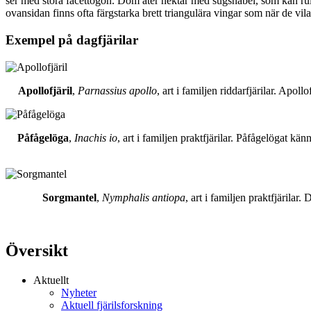
ser med stora facettögon. Dom äter nektar med sugsnabel, som kan rull
ovansidan finns ofta färgstarka brett triangulära vingar som när de vil
Exempel på dagfjärilar
Apollofjäril
,
Parnassius apollo
, art i familjen riddarfjärilar. Apol
Påfågelöga
,
Inachis io
, art i familjen praktfjärilar. Påfågelögat 
Sorgmantel
,
Nymphalis antiopa
, art i familjen praktfjärila
Översikt
Aktuellt
Nyheter
Aktuell fjärilsforskning