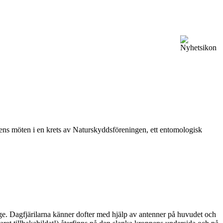
vårens möten i en krets av Naturskyddsföreningen, ett entomologisk
ge. Dagfjärilarna känner dofter med hjälp av antenner på huvudet och