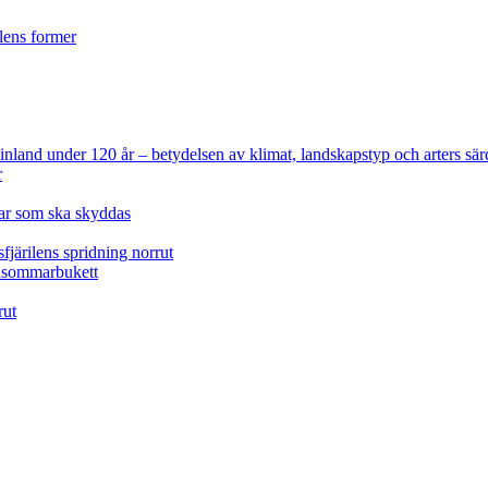
ilens former
 Finland under 120 år
– betydelsen av klimat, landskapstyp och arters sär
r
lar som ska skyddas
fjärilens spridning norrut
idsommarbukett
rut