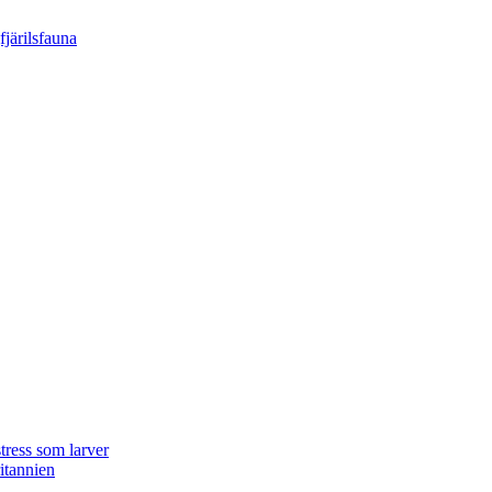
tress som larver
ritannien