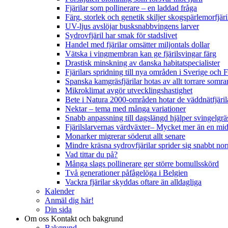
Fjärilar som pollinerare – en laddad fråga
Färg, storlek och genetik skiljer skogspärlemorfjär
UV-ljus avslöjar busksnabbvingens larver
Sydrovfjäril har smak för stadslivet
Handel med fjärilar omsätter miljontals dollar
Vätska i vingmembran kan ge fjärilsvingar färg
Drastisk minskning av danska habitatspecialister
Fjärilars spridning till nya områden i Sverige och
Spanska kamgräsfjärilar hotas av allt torrare somra
Mikroklimat avgör utvecklingshastighet
Bete i Natura 2000-områden hotar de väddnätfjäri
Nektar – tema med många variationer
Snabb anpassning till dagslängd hjälper svingelgräs
Fjärilslarvernas värdväxter– Mycket mer än en m
Monarker migrerar söderut allt senare
Mindre kräsna sydrovfjärilar sprider sig snabbt nor
Vad tittar du på?
Många slags pollinerare ger större bomullsskörd
Två generationer påfågelöga i Belgien
Vackra fjärilar skyddas oftare än alldagliga
Kalender
Anmäl dig här!
Din sida
Om oss
Kontakt och bakgrund
Bakgrund