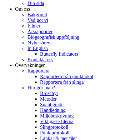
Din sida
Om oss
Bakgrund
Vad gör vi
Filmer
Årsrapporter
Biogeografisk uppföljning
Nyhetsbrev
In English
Butterfly Indicators
Kontakta oss
Övervakningen
Rapportera
Rapportera från punktlokal
Rapportera från slinga
Hur gör man?
Broschyr
Metoder
Snabbguide
Handledning
Miljöbeskrivning
Viktigaste filerna
Slingprotokoll
Punktprotokoll
Länkar & mer filer