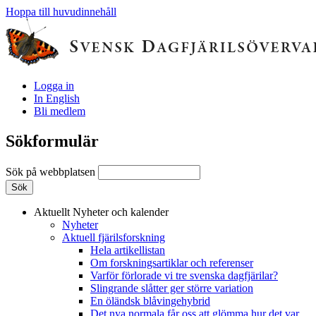
Hoppa till huvudinnehåll
Logga in
In English
Bli medlem
Sökformulär
Sök på webbplatsen
Aktuellt
Nyheter och kalender
Nyheter
Aktuell fjärilsforskning
Hela artikellistan
Om forskningsartiklar och referenser
Varför förlorade vi tre svenska dagfjärilar?
Slingrande slåtter ger större variation
En öländsk blåvingehybrid
Det nya normala får oss att glömma hur det var