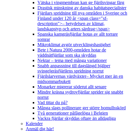
Vätska i vingmembran kan ge fjärilsvingar färg
Drastisk minskning av danska habitatspecialister
Fjärilars spridning till nya områden i Sverige och
Finland under 120 år <span class="sf-
description">– betydelsen av klimat,
landskapstyp och arters särdrag</span>
Spanska kamgräsfjärilar hotas av allt torrare
somrar
Mikroklimat avgör utvecklingshastighet
Bete i Natura 2000-områden hotar de
väddnätfjärilar som ska skyddas
Nektar – tema med många variationer
Snabb anpassning till dagslängd hjälper
svingelgräsfjärilens spridning norrut
Fjärilslarvernas värdväxter– Mycket mer än en
midsommarbukett
Monarker migrerar söderut allt senare
Mindre kräsna sydrovfjärilar sprider sig snabbt
norrut
Vad tittar du på?
Många slags pollinerare ger större bomullsskörd
Två generationer påfågelöga i Belgien
Vackra fjärilar skyddas oftare än alldagliga
Kalender
Anmäl dig här!