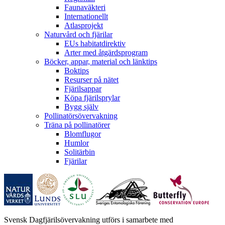
Faunaväkteri
Internationellt
Atlasprojekt
Naturvård och fjärilar
EUs habitatdirektiv
Arter med åtgärdsprogram
Böcker, appar, material och länktips
Boktips
Resurser på nätet
Fjärilsappar
Köpa fjärilsprylar
Bygg själv
Pollinatörsövervakning
Träna på pollinatörer
Blomflugor
Humlor
Solitärbin
Fjärilar
Svensk Dagfjärilsövervakning utförs i samarbete med