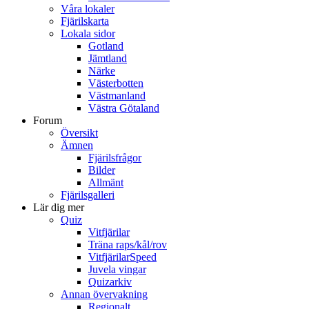
Våra lokaler
Fjärilskarta
Lokala sidor
Gotland
Jämtland
Närke
Västerbotten
Västmanland
Västra Götaland
Forum
Översikt
Ämnen
Fjärilsfrågor
Bilder
Allmänt
Fjärilsgalleri
Lär dig mer
Quiz
Vitfjärilar
Träna raps/kål/rov
VitfjärilarSpeed
Juvela vingar
Quizarkiv
Annan övervakning
Regionalt