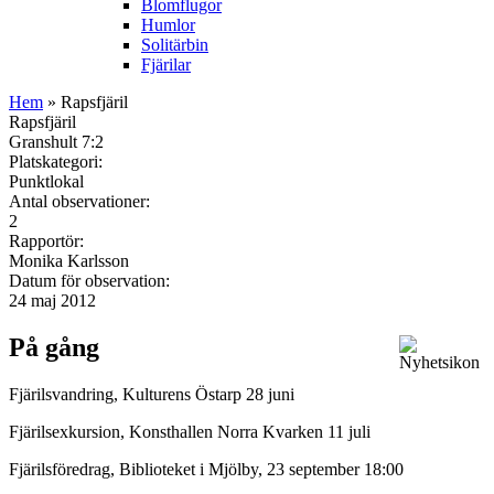
Blomflugor
Humlor
Solitärbin
Fjärilar
Hem
» Rapsfjäril
Rapsfjäril
Granshult 7:2
Platskategori:
Punktlokal
Antal observationer:
2
Rapportör:
Monika Karlsson
Datum för observation:
24 maj 2012
På gång
Fjärilsvandring, Kulturens Östarp 28 juni
Fjärilsexkursion, Konsthallen Norra Kvarken 11 juli
Fjärilsföredrag, Biblioteket i Mjölby, 23 september 18:00