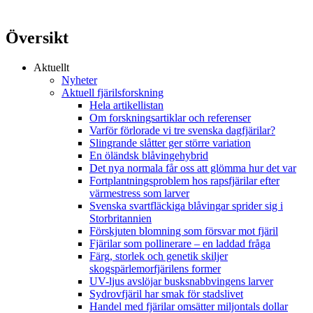
Översikt
Aktuellt
Nyheter
Aktuell fjärilsforskning
Hela artikellistan
Om forskningsartiklar och referenser
Varför förlorade vi tre svenska dagfjärilar?
Slingrande slåtter ger större variation
En öländsk blåvingehybrid
Det nya normala får oss att glömma hur det var
Fortplantningsproblem hos rapsfjärilar efter
värmestress som larver
Svenska svartfläckiga blåvingar sprider sig i
Storbritannien
Förskjuten blomning som försvar mot fjäril
Fjärilar som pollinerare – en laddad fråga
Färg, storlek och genetik skiljer
skogspärlemorfjärilens former
UV-ljus avslöjar busksnabbvingens larver
Sydrovfjäril har smak för stadslivet
Handel med fjärilar omsätter miljontals dollar