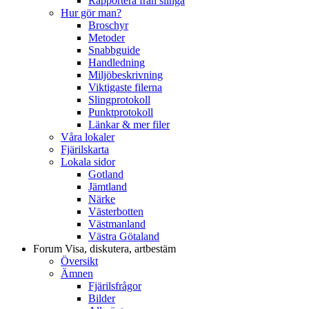
Rapportera från slinga
Hur gör man?
Broschyr
Metoder
Snabbguide
Handledning
Miljöbeskrivning
Viktigaste filerna
Slingprotokoll
Punktprotokoll
Länkar & mer filer
Våra lokaler
Fjärilskarta
Lokala sidor
Gotland
Jämtland
Närke
Västerbotten
Västmanland
Västra Götaland
Forum
Visa, diskutera, artbestäm
Översikt
Ämnen
Fjärilsfrågor
Bilder