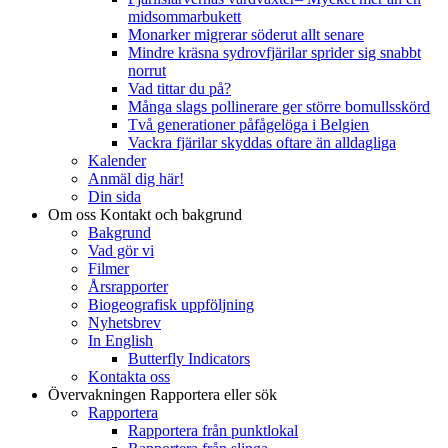
midsommarbukett
Monarker migrerar söderut allt senare
Mindre kräsna sydrovfjärilar sprider sig snabbt
norrut
Vad tittar du på?
Många slags pollinerare ger större bomullsskörd
Två generationer påfågelöga i Belgien
Vackra fjärilar skyddas oftare än alldagliga
Kalender
Anmäl dig här!
Din sida
Om oss
Kontakt och bakgrund
Bakgrund
Vad gör vi
Filmer
Årsrapporter
Biogeografisk uppföljning
Nyhetsbrev
In English
Butterfly Indicators
Kontakta oss
Övervakningen
Rapportera eller sök
Rapportera
Rapportera från punktlokal