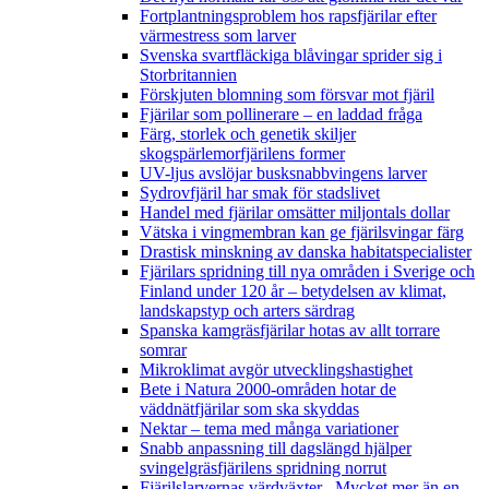
Fortplantningsproblem hos rapsfjärilar efter
värmestress som larver
Svenska svartfläckiga blåvingar sprider sig i
Storbritannien
Förskjuten blomning som försvar mot fjäril
Fjärilar som pollinerare – en laddad fråga
Färg, storlek och genetik skiljer
skogspärlemorfjärilens former
UV-ljus avslöjar busksnabbvingens larver
Sydrovfjäril har smak för stadslivet
Handel med fjärilar omsätter miljontals dollar
Vätska i vingmembran kan ge fjärilsvingar färg
Drastisk minskning av danska habitatspecialister
Fjärilars spridning till nya områden i Sverige och
Finland under 120 år
– betydelsen av klimat,
landskapstyp och arters särdrag
Spanska kamgräsfjärilar hotas av allt torrare
somrar
Mikroklimat avgör utvecklingshastighet
Bete i Natura 2000-områden hotar de
väddnätfjärilar som ska skyddas
Nektar – tema med många variationer
Snabb anpassning till dagslängd hjälper
svingelgräsfjärilens spridning norrut
Fjärilslarvernas värdväxter– Mycket mer än en