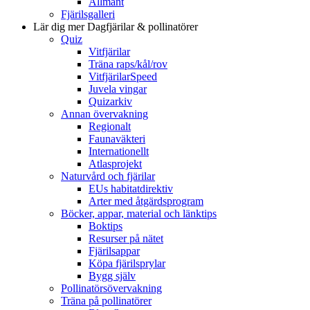
Allmänt
Fjärilsgalleri
Lär dig mer
Dagfjärilar & pollinatörer
Quiz
Vitfjärilar
Träna raps/kål/rov
VitfjärilarSpeed
Juvela vingar
Quizarkiv
Annan övervakning
Regionalt
Faunaväkteri
Internationellt
Atlasprojekt
Naturvård och fjärilar
EUs habitatdirektiv
Arter med åtgärdsprogram
Böcker, appar, material och länktips
Boktips
Resurser på nätet
Fjärilsappar
Köpa fjärilsprylar
Bygg själv
Pollinatörsövervakning
Träna på pollinatörer