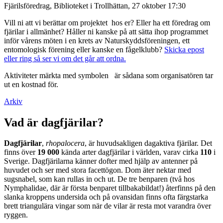
Fjärilsföredrag, Biblioteket i Trollhättan, 27 oktober 17:30
Vill ni att vi berättar om projektet hos er? Eller ha ett föredrag om
fjärilar i allmänhet? Håller ni kanske på att sätta ihop programmet
inför vårens möten i en krets av Naturskyddsföreningen, ett
entomologisk förening eller kanske en fågelklubb?
Skicka epost
eller ring så ser vi om det går att ordna.
Aktiviteter märkta med symbolen
är sådana som organisatören tar
ut en kostnad för.
Arkiv
Vad är dagfjärilar?
Dagfjärilar
,
rhopalocera
, är huvudsakligen dagaktiva fjärilar. Det
finns över
19 000
kända arter dagfjärilar i världen, varav cirka
110
i
Sverige. Dagfjärilarna känner dofter med hjälp av antenner på
huvudet och ser med stora facettögon. Dom äter nektar med
sugsnabel, som kan rullas in och ut. De tre benparen (två hos
Nymphalidae, där är första benparet tillbakabildat!) återfinns på den
slanka kroppens undersida och på ovansidan finns ofta färgstarka
brett triangulära vingar som när de vilar är resta mot varandra över
ryggen.