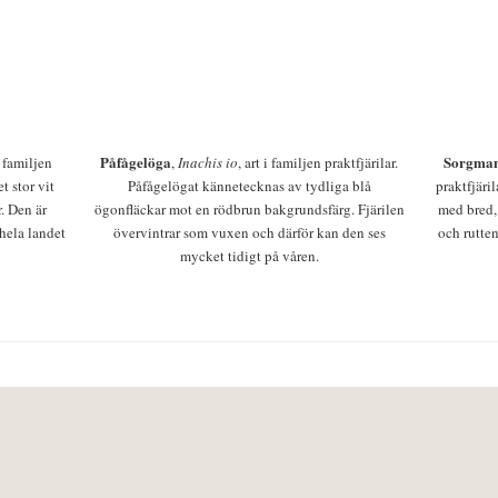
Påfågelöga
Sorgman
 i familjen
,
Inachis io
, art i familjen praktfjärilar.
t stor vit
Påfågelögat kännetecknas av tydliga blå
praktfjäri
r. Den är
ögonfläckar mot en rödbrun bakgrundsfärg. Fjärilen
med bred,
 hela landet
övervintrar som vuxen och därför kan den ses
och rutten
mycket tidigt på våren.