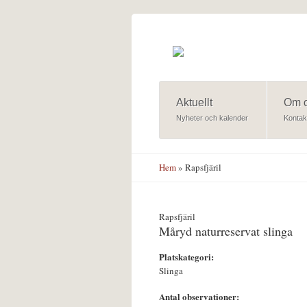
Hoppa till huvudinnehåll
Aktuellt
Om 
Nyheter och kalender
Kontak
Hem
» Rapsfjäril
Rapsfjäril
Måryd naturreservat slinga
Platskategori:
Slinga
Antal observationer: