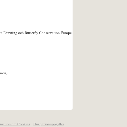
ka Förening och Butterfly Conservation Europe.
sson)
rmation om Cookies
Om personuppgifter