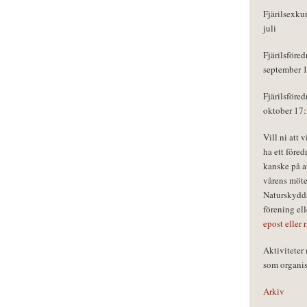
Fjärilsexku
juli
Fjärilsföred
september 
Fjärilsföred
oktober 17
Vill ni att 
ha ett föred
kanske på a
vårens möte
Naturskydds
förening el
epost eller 
Aktivitete
som organisa
Arkiv