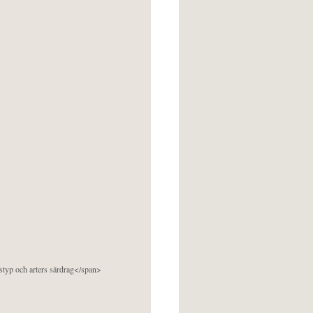
pstyp och arters särdrag</span>