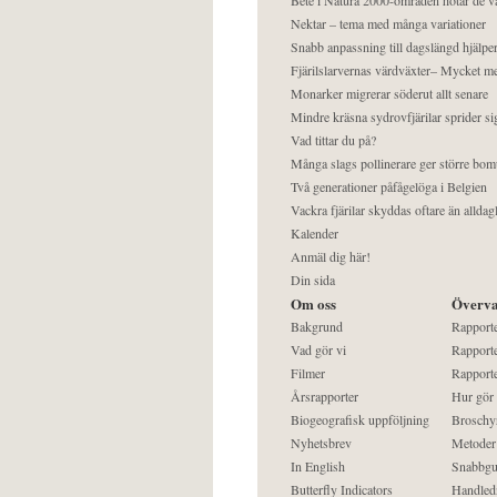
Nektar – tema med många variationer
Snabb anpassning till dagslängd hjälper
Fjärilslarvernas värdväxter– Mycket 
Monarker migrerar söderut allt senare
Mindre kräsna sydrovfjärilar sprider si
Vad tittar du på?
Många slags pollinerare ger större bom
Två generationer påfågelöga i Belgien
Vackra fjärilar skyddas oftare än alldag
Kalender
Anmäl dig här!
Din sida
Om oss
Överva
Bakgrund
Rapport
Vad gör vi
Rapporte
Filmer
Rapporte
Årsrapporter
Hur gör
Biogeografisk uppföljning
Broschy
Nyhetsbrev
Metoder
In English
Snabbgu
Butterfly Indicators
Handled