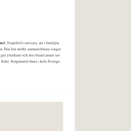
tel
,
Nymphalis antiopa
, art i familjen
lar. Den har mörkt sammetsbruna vingar
 gul ytterkant och äter bland annat sav
 frukt. Sorgmantel finns i hela Sverige.