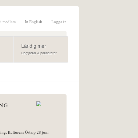
li medlem
In English
Logga in
formulär
Lär dig mer
Dagfjärilar & pollinatörer
ÅNG
ring, Kulturens Östarp 28 juni