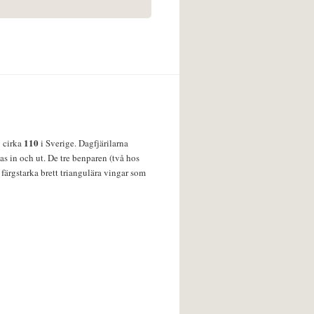
110
v cirka
i Sverige. Dagfjärilarna
s in och ut. De tre benparen (två hos
färgstarka brett triangulära vingar som