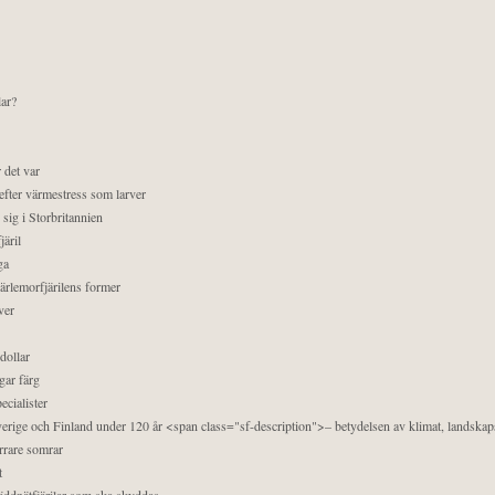
lar?
 det var
efter värmestress som larver
sig i Storbritannien
äril
ga
pärlemorfjärilens former
ver
dollar
gar färg
ecialister
 Sverige och Finland under 120 år <span class="sf-description">– betydelsen av klimat, landska
orrare somrar
t
äddnätfjärilar som ska skyddas