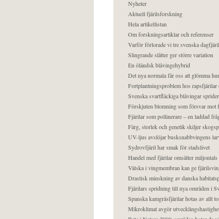
Nyheter
Aktuell fjärilsforskning
Hela artikellistan
Om forskningsartiklar och referenser
Varför förlorade vi tre svenska dagfjäri
Slingrande slåtter ger större variation
En öländsk blåvingehybrid
Det nya normala får oss att glömma hur
Fortplantningsproblem hos rapsfjärilar 
Svenska svartfläckiga blåvingar sprider 
Förskjuten blomning som försvar mot fj
Fjärilar som pollinerare – en laddad frå
Färg, storlek och genetik skiljer skogs
UV-ljus avslöjar busksnabbvingens lar
Sydrovfjäril har smak för stadslivet
Handel med fjärilar omsätter miljontals 
Vätska i vingmembran kan ge fjärilsvin
Drastisk minskning av danska habitatsp
Fjärilars spridning till nya områden i
Spanska kamgräsfjärilar hotas av allt t
Mikroklimat avgör utvecklingshastighe
Bete i Natura 2000-områden hotar de v