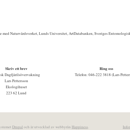
te med Naturvårdsverket, Lunds Universitet, ArtDatabanken, Sveriges Entomologis
Skriv ett brev
Ring oss
sk Dagfjärilsövervakning
Telefon: 046-222 3818 (Lars Petter
Lars Pettersson
Ekologihuset
223 62 Lund
systemet
Drupal
och är utvecklad av webbyrån
Happiness
.
Info