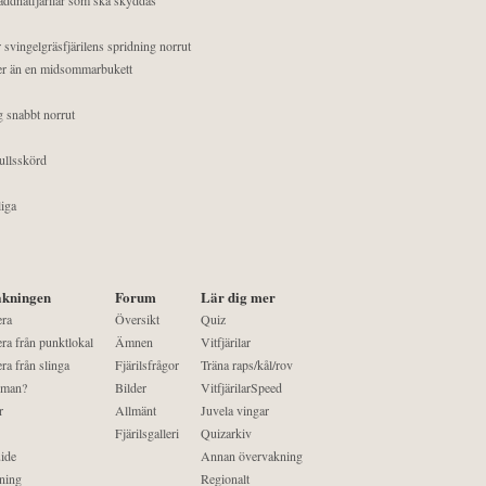
 svingelgräsfjärilens spridning norrut
mer än en midsommarbukett
g snabbt norrut
ullsskörd
liga
kningen
Forum
Lär dig mer
era
Översikt
Quiz
ra från punktlokal
Ämnen
Vitfjärilar
ra från slinga
Fjärilsfrågor
Träna raps/kål/rov
 man?
Bilder
VitfjärilarSpeed
r
Allmänt
Juvela vingar
Fjärilsgalleri
Quizarkiv
ide
Annan övervakning
ning
Regionalt