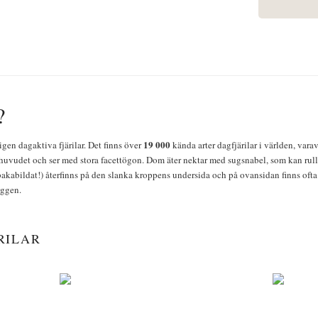
?
19 000
igen dagaktiva fjärilar. Det finns över
kända arter dagfjärilar i världen, vara
huvudet och ser med stora facettögon. Dom äter nektar med sugsnabel, som kan rulla
bakabildat!) återfinns på den slanka kroppens undersida och på ovansidan finns ofta 
yggen.
RILAR