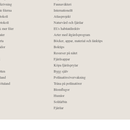
krivning
Faunaväkteri
e filerna
Internationellt
tokoll
Atlasprojekt
tokoll
Naturvård och fjärilar
 mer filer
EUs habitatdirektiv
aler
Arter med åtgärdsprogram
rta
Böcker, appar, material och länktips
idor
Boktips
Resurser på nätet
d
Fjärilsappar
Köpa fjärilsprylar
tten
Bygg själv
land
Pollinatörsövervakning
ötaland
Träna på pollinatörer
Blomflugor
Humlor
Solitärbin
Fjärilar