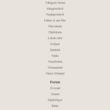
Viktigaste filerna
Slingprotokoll
Punktprotokoll
Länkar & mer filer
Våra lokaler
Fjärilskarta
Lokala sidor
Gotland
Jämtland
Närke
Västerbotten
Västmanland
Västra Götaland
Forum
Översikt
Ämnen
Fjärilsfrågor
Bilder