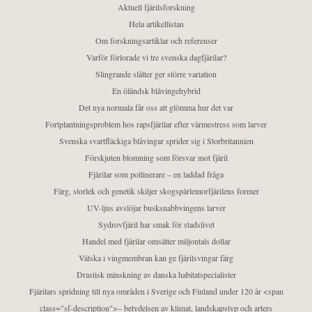
Aktuell fjärilsforskning
Hela artikellistan
Om forskningsartiklar och referenser
Varför förlorade vi tre svenska dagfjärilar?
Slingrande slåtter ger större variation
En öländsk blåvingehybrid
Det nya normala får oss att glömma hur det var
Fortplantningsproblem hos rapsfjärilar efter värmestress som larver
Svenska svartfläckiga blåvingar sprider sig i Storbritannien
Förskjuten blomning som försvar mot fjäril
Fjärilar som pollinerare – en laddad fråga
Färg, storlek och genetik skiljer skogspärlemorfjärilens former
UV-ljus avslöjar busksnabbvingens larver
Sydrovfjäril har smak för stadslivet
Handel med fjärilar omsätter miljontals dollar
Vätska i vingmembran kan ge fjärilsvingar färg
Drastisk minskning av danska habitatspecialister
Fjärilars spridning till nya områden i Sverige och Finland under 120 år <span
class="sf-description">– betydelsen av klimat, landskapstyp och arters