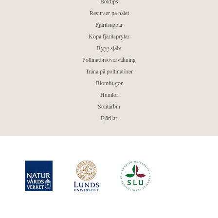
Boktips
Resurser på nätet
Fjärilsappar
Köpa fjärilsprylar
Bygg själv
Pollinatörsövervakning
Träna på pollinatörer
Blomflugor
Humlor
Solitärbin
Fjärilar