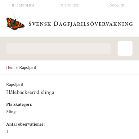
Hoppa till huvudinnehåll
BLI MEDLEM
IN ENGLISH
LOGGA IN
Sökformulär
Hem
» Rapsfjäril
Rapsfjäril
Hålebäckseröd slinga
Platskategori:
Slinga
Antal observationer:
1