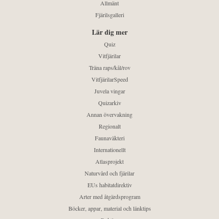
Allmänt
Fjärilsgalleri
Lär dig mer
Quiz
Vitfjärilar
Träna raps/kål/rov
VitfjärilarSpeed
Juvela vingar
Quizarkiv
Annan övervakning
Regionalt
Faunaväkteri
Internationellt
Atlasprojekt
Naturvård och fjärilar
EUs habitatdirektiv
Arter med åtgärdsprogram
Böcker, appar, material och länktips