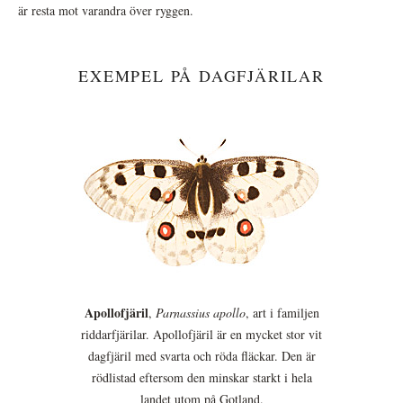
är resta mot varandra över ryggen.
EXEMPEL PÅ DAGFJÄRILAR
Apollofjäril
,
Parnassius apollo
, art i familjen
riddarfjärilar. Apollofjäril är en mycket stor vit
dagfjäril med svarta och röda fläckar. Den är
rödlistad eftersom den minskar starkt i hela
landet utom på Gotland.