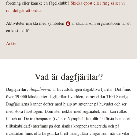
förening eller kanske en fågelklubb?
Skicka epost eller ring så ser vi
om det går att ordna.
Aktiviteter märkta med symbolen
är sådana som organisatören tar ut
en kostnad för.
Arkiv
Vad är dagfjärilar?
Dagfjärilar
,
rhopalocera
, är huvudsakligen dagaktiva fjärilar. Det finns
19 000
110
över
kända arter dagfjärilar i världen, varav cirka
i Sverige.
Dagfjärilarna känner dofter med hjälp av antenner på huvudet och ser
med stora facettögon. Dom äter nektar med sugsnabel, som kan rullas
in och ut. De tre benparen (två hos Nymphalidae, där är första benparet
tillbakabildat!) återfinns på den slanka kroppens undersida och på
ovansidan finns ofta färgstarka brett triangulära vingar som när de vilar