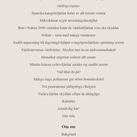
särdrag</span>
Spanska kamgräsfjärilar hotas av allt torrare somrar
Mikroklimat avgör utvecklingshastighet
Bete i Natura 2000-områden hotar de väddnätfjärilar som ska skyddas
Nektar – tema med många variationer
Snabb anpassning till dagslängd hjälper svingelgräsfjärilens spridning norrut
Fjärilslarvernas värdväxter– Mycket mer än en midsommarbukett
Monarker migrerar söderut allt senare
Mindre kräsna sydrovfjärilar sprider sig snabbt norrut
Vad tittar du på?
Många slags pollinerare ger större bomullsskörd
Två generationer påfågelöga i Belgien
Vackra fjärilar skyddas oftare än alldagliga
Kalender
Anmäl dig här!
Din sida
Om oss
Bakgrund