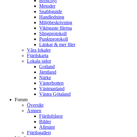
Broschyr
Metoder
Snabbguide
Handledning
Miljöbeskrivning
Viktigaste filerna
Slingprotokoll
Punktprotokoll
Länkar & mer filer
Våra lokaler
Fjärilskarta
Lokala sidor
Gotland
Jämtland
Närke
Västerbotten
Västmanland
Västra Götaland
Forum
Översikt
Ämnen
Fjärilsfrågor
Bilder
Allmänt
Fjärilsgalleri