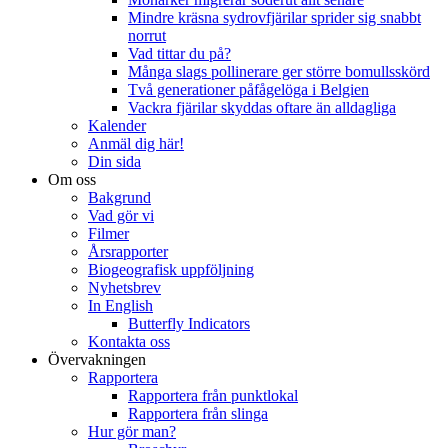
Mindre kräsna sydrovfjärilar sprider sig snabbt
norrut
Vad tittar du på?
Många slags pollinerare ger större bomullsskörd
Två generationer påfågelöga i Belgien
Vackra fjärilar skyddas oftare än alldagliga
Kalender
Anmäl dig här!
Din sida
Om oss
Bakgrund
Vad gör vi
Filmer
Årsrapporter
Biogeografisk uppföljning
Nyhetsbrev
In English
Butterfly Indicators
Kontakta oss
Övervakningen
Rapportera
Rapportera från punktlokal
Rapportera från slinga
Hur gör man?