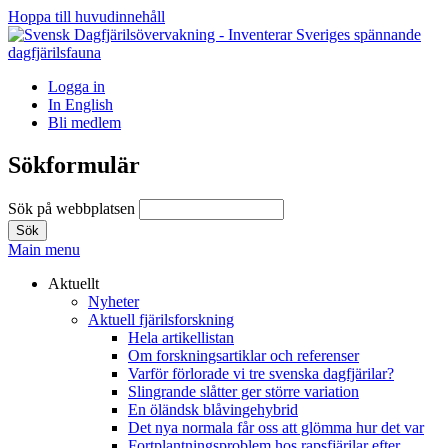
Hoppa till huvudinnehåll
Logga in
In English
Bli medlem
Sökformulär
Sök på webbplatsen
Main menu
Aktuellt
Nyheter
Aktuell fjärilsforskning
Hela artikellistan
Om forskningsartiklar och referenser
Varför förlorade vi tre svenska dagfjärilar?
Slingrande slåtter ger större variation
En öländsk blåvingehybrid
Det nya normala får oss att glömma hur det var
Fortplantningsproblem hos rapsfjärilar efter