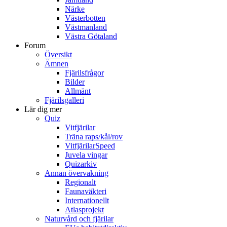
Närke
Västerbotten
Västmanland
Västra Götaland
Forum
Översikt
Ämnen
Fjärilsfrågor
Bilder
Allmänt
Fjärilsgalleri
Lär dig mer
Quiz
Vitfjärilar
Träna raps/kål/rov
VitfjärilarSpeed
Juvela vingar
Quizarkiv
Annan övervakning
Regionalt
Faunaväkteri
Internationellt
Atlasprojekt
Naturvård och fjärilar