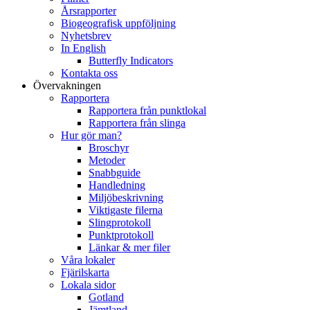
Årsrapporter
Biogeografisk uppföljning
Nyhetsbrev
In English
Butterfly Indicators
Kontakta oss
Övervakningen
Rapportera
Rapportera från punktlokal
Rapportera från slinga
Hur gör man?
Broschyr
Metoder
Snabbguide
Handledning
Miljöbeskrivning
Viktigaste filerna
Slingprotokoll
Punktprotokoll
Länkar & mer filer
Våra lokaler
Fjärilskarta
Lokala sidor
Gotland
Jämtland