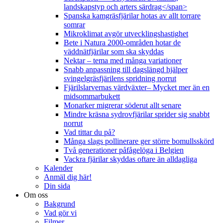
landskapstyp och arters särdrag</span>
Spanska kamgräsfjärilar hotas av allt torrare
somrar
Mikroklimat avgör utvecklingshastighet
Bete i Natura 2000-områden hotar de
väddnätfjärilar som ska skyddas
Nektar – tema med många variationer
Snabb anpassning till dagslängd hjälper
svingelgräsfjärilens spridning norrut
Fjärilslarvernas värdväxter– Mycket mer än en
midsommarbukett
Monarker migrerar söderut allt senare
Mindre kräsna sydrovfjärilar sprider sig snabbt
norrut
Vad tittar du på?
Många slags pollinerare ger större bomullsskörd
Två generationer påfågelöga i Belgien
Vackra fjärilar skyddas oftare än alldagliga
Kalender
Anmäl dig här!
Din sida
Om oss
Bakgrund
Vad gör vi
Filmer