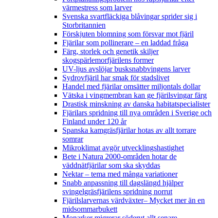
värmestress som larver
Svenska svartfläckiga blåvingar sprider sig i
Storbritannien
Förskjuten blomning som försvar mot fjäril
Fjärilar som pollinerare – en laddad fråga
Färg, storlek och genetik skiljer
skogspärlemorfjärilens former
UV-ljus avslöjar busksnabbvingens larver
Sydrovfjäril har smak för stadslivet
Handel med fjärilar omsätter miljontals dollar
Vätska i vingmembran kan ge fjärilsvingar färg
Drastisk minskning av danska habitatspecialister
Fjärilars spridning till nya områden i Sverige och
Finland under 120 år
Spanska kamgräsfjärilar hotas av allt torrare
somrar
Mikroklimat avgör utvecklingshastighet
Bete i Natura 2000-områden hotar de
väddnätfjärilar som ska skyddas
Nektar – tema med många variationer
Snabb anpassning till dagslängd hjälper
svingelgräsfjärilens spridning norrut
Fjärilslarvernas värdväxter– Mycket mer än en
midsommarbukett
Monarker migrerar söderut allt senare