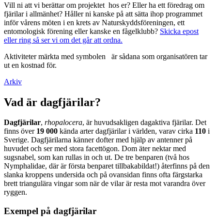
Vill ni att vi berättar om projektet hos er? Eller ha ett föredrag om
fjärilar i allmänhet? Håller ni kanske på att sätta ihop programmet
inför vårens möten i en krets av Naturskyddsföreningen, ett
entomologisk förening eller kanske en fågelklubb?
Skicka epost
eller ring så ser vi om det går att ordna.
Aktiviteter märkta med symbolen
är sådana som organisatören tar
ut en kostnad för.
Arkiv
Vad är dagfjärilar?
Dagfjärilar
,
rhopalocera
, är huvudsakligen dagaktiva fjärilar. Det
finns över
19 000
kända arter dagfjärilar i världen, varav cirka
110
i
Sverige. Dagfjärilarna känner dofter med hjälp av antenner på
huvudet och ser med stora facettögon. Dom äter nektar med
sugsnabel, som kan rullas in och ut. De tre benparen (två hos
Nymphalidae, där är första benparet tillbakabildat!) återfinns på den
slanka kroppens undersida och på ovansidan finns ofta färgstarka
brett triangulära vingar som när de vilar är resta mot varandra över
ryggen.
Exempel på dagfjärilar