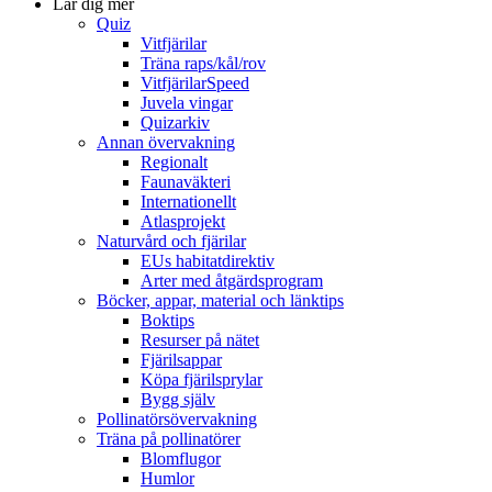
Lär dig mer
Quiz
Vitfjärilar
Träna raps/kål/rov
VitfjärilarSpeed
Juvela vingar
Quizarkiv
Annan övervakning
Regionalt
Faunaväkteri
Internationellt
Atlasprojekt
Naturvård och fjärilar
EUs habitatdirektiv
Arter med åtgärdsprogram
Böcker, appar, material och länktips
Boktips
Resurser på nätet
Fjärilsappar
Köpa fjärilsprylar
Bygg själv
Pollinatörsövervakning
Träna på pollinatörer
Blomflugor
Humlor