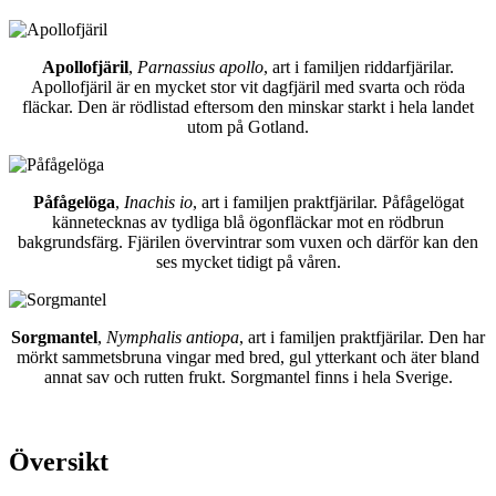
Apollofjäril
,
Parnassius apollo
, art i familjen riddarfjärilar.
Apollofjäril är en mycket stor vit dagfjäril med svarta och röda
fläckar. Den är rödlistad eftersom den minskar starkt i hela landet
utom på Gotland.
Påfågelöga
,
Inachis io
, art i familjen praktfjärilar. Påfågelögat
kännetecknas av tydliga blå ögonfläckar mot en rödbrun
bakgrundsfärg. Fjärilen övervintrar som vuxen och därför kan den
ses mycket tidigt på våren.
Sorgmantel
,
Nymphalis antiopa
, art i familjen praktfjärilar. Den har
mörkt sammetsbruna vingar med bred, gul ytterkant och äter bland
annat sav och rutten frukt. Sorgmantel finns i hela Sverige.
Översikt