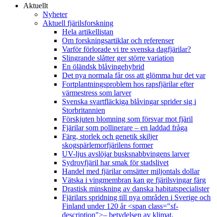
Aktuellt
Nyheter
Aktuell fjärilsforskning
Hela artikellistan
Om forskningsartiklar och referenser
Varför förlorade vi tre svenska dagfjärilar?
Slingrande slåtter ger större variation
En öländsk blåvingehybrid
Det nya normala får oss att glömma hur det var
Fortplantningsproblem hos rapsfjärilar efter
värmestress som larver
Svenska svartfläckiga blåvingar sprider sig i
Storbritannien
Förskjuten blomning som försvar mot fjäril
Fjärilar som pollinerare – en laddad fråga
Färg, storlek och genetik skiljer
skogspärlemorfjärilens former
UV-ljus avslöjar busksnabbvingens larver
Sydrovfjäril har smak för stadslivet
Handel med fjärilar omsätter miljontals dollar
Vätska i vingmembran kan ge fjärilsvingar färg
Drastisk minskning av danska habitatspecialister
Fjärilars spridning till nya områden i Sverige och
Finland under 120 år <span class="sf-
description">– betydelsen av klimat,