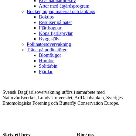
EUs habitatdirektiv
Arter med åtgärdsprogram
Böcker, appar, material och länktips
Boktips
Resurser på nätet
Fjärilsappar
Köpa fjärilsprylar
Bygg själv
Pollinatörsövervakning
Träna på pollinatörer
Blomflugor
Humlor
Solitärbin
Fjärilar
Svensk Dagfjärilsövervakning utförs i samarbete med
Naturvårdsverket, Lunds Universitet, ArtDatabanken, Sveriges
Entomologiska Förening och Butterfly Conservation Europe.
Skriv ett brev
Ring oss