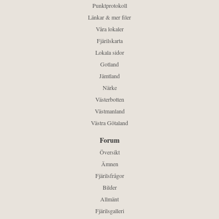
Punktprotokoll
Länkar & mer filer
Våra lokaler
Fjärilskarta
Lokala sidor
Gotland
Jämtland
Närke
Västerbotten
Västmanland
Västra Götaland
Forum
Översikt
Ämnen
Fjärilsfrågor
Bilder
Allmänt
Fjärilsgalleri