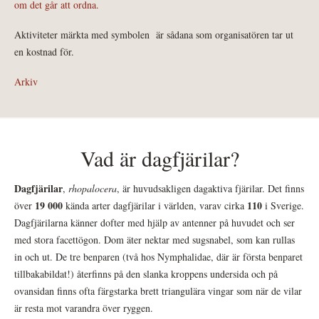
om det går att ordna.
Aktiviteter märkta med symbolen
är sådana som organisatören tar ut
en kostnad för.
Arkiv
Vad är dagfjärilar?
Dagfjärilar
,
rhopalocera
, är huvudsakligen dagaktiva fjärilar. Det finns
19 000
110
över
kända arter dagfjärilar i världen, varav cirka
i Sverige.
Dagfjärilarna känner dofter med hjälp av antenner på huvudet och ser
med stora facettögon. Dom äter nektar med sugsnabel, som kan rullas
in och ut. De tre benparen (två hos Nymphalidae, där är första benparet
tillbakabildat!) återfinns på den slanka kroppens undersida och på
ovansidan finns ofta färgstarka brett triangulära vingar som när de vilar
är resta mot varandra över ryggen.