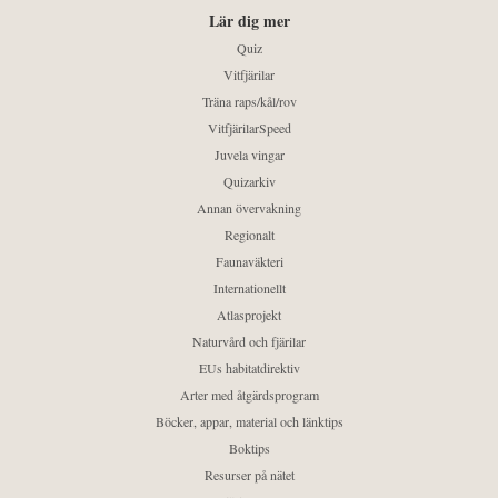
Lär dig mer
Quiz
Vitfjärilar
Träna raps/kål/rov
VitfjärilarSpeed
Juvela vingar
Quizarkiv
Annan övervakning
Regionalt
Faunaväkteri
Internationellt
Atlasprojekt
Naturvård och fjärilar
EUs habitatdirektiv
Arter med åtgärdsprogram
Böcker, appar, material och länktips
Boktips
Resurser på nätet