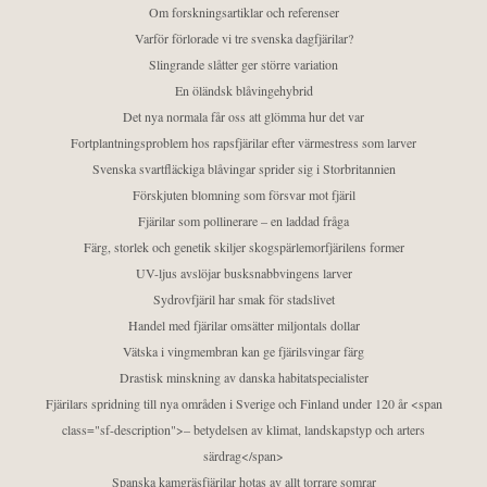
Om forskningsartiklar och referenser
Varför förlorade vi tre svenska dagfjärilar?
Slingrande slåtter ger större variation
En öländsk blåvingehybrid
Det nya normala får oss att glömma hur det var
Fortplantningsproblem hos rapsfjärilar efter värmestress som larver
Svenska svartfläckiga blåvingar sprider sig i Storbritannien
Förskjuten blomning som försvar mot fjäril
Fjärilar som pollinerare – en laddad fråga
Färg, storlek och genetik skiljer skogspärlemorfjärilens former
UV-ljus avslöjar busksnabbvingens larver
Sydrovfjäril har smak för stadslivet
Handel med fjärilar omsätter miljontals dollar
Vätska i vingmembran kan ge fjärilsvingar färg
Drastisk minskning av danska habitatspecialister
Fjärilars spridning till nya områden i Sverige och Finland under 120 år <span
class="sf-description">– betydelsen av klimat, landskapstyp och arters
särdrag</span>
Spanska kamgräsfjärilar hotas av allt torrare somrar