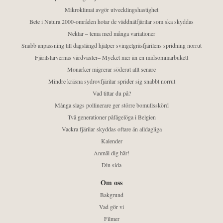
Mikroklimat avgör utvecklingshastighet
Bete i Natura 2000-områden hotar de väddnätfjärilar som ska skyddas
Nektar – tema med många variationer
Snabb anpassning till dagslängd hjälper svingelgräsfjärilens spridning norrut
Fjärilslarvernas värdväxter– Mycket mer än en midsommarbukett
Monarker migrerar söderut allt senare
Mindre kräsna sydrovfjärilar sprider sig snabbt norrut
Vad tittar du på?
Många slags pollinerare ger större bomullsskörd
Två generationer påfågelöga i Belgien
Vackra fjärilar skyddas oftare än alldagliga
Kalender
Anmäl dig här!
Din sida
Om oss
Bakgrund
Vad gör vi
Filmer