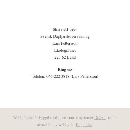
Skriv ett brev
Svensk Dagfjärilsövervakning
Lars Pettersson
Ekologihuset
223 62 Lund
Ring oss
Telefon: 046-222 3818 (Lars Pettersson)
Webbplatsen är byggd med open-source systemet
Drupal
och är
utvecklad av webbyrån
Happiness
.