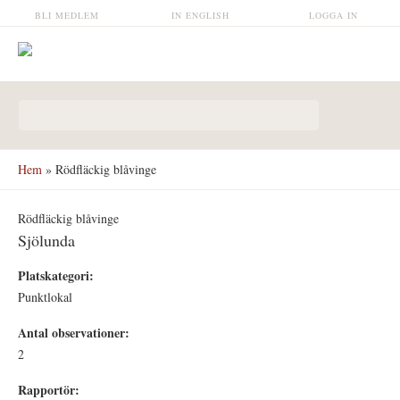
Hoppa till huvudinnehåll
BLI MEDLEM
IN ENGLISH
LOGGA IN
Sökformulär
Hem
» Rödfläckig blåvinge
Rödfläckig blåvinge
Sjölunda
Platskategori:
Punktlokal
Antal observationer:
2
Rapportör: