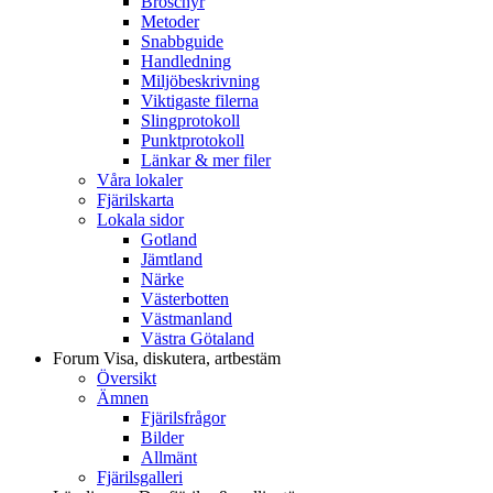
Broschyr
Metoder
Snabbguide
Handledning
Miljöbeskrivning
Viktigaste filerna
Slingprotokoll
Punktprotokoll
Länkar & mer filer
Våra lokaler
Fjärilskarta
Lokala sidor
Gotland
Jämtland
Närke
Västerbotten
Västmanland
Västra Götaland
Forum
Visa, diskutera, artbestäm
Översikt
Ämnen
Fjärilsfrågor
Bilder
Allmänt
Fjärilsgalleri