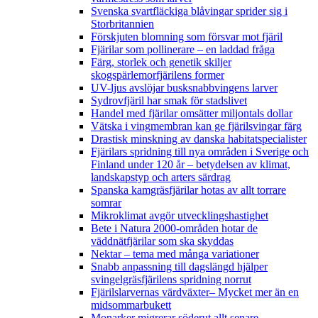
Svenska svartfläckiga blåvingar sprider sig i
Storbritannien
Förskjuten blomning som försvar mot fjäril
Fjärilar som pollinerare – en laddad fråga
Färg, storlek och genetik skiljer
skogspärlemorfjärilens former
UV-ljus avslöjar busksnabbvingens larver
Sydrovfjäril har smak för stadslivet
Handel med fjärilar omsätter miljontals dollar
Vätska i vingmembran kan ge fjärilsvingar färg
Drastisk minskning av danska habitatspecialister
Fjärilars spridning till nya områden i Sverige och
Finland under 120 år
– betydelsen av klimat,
landskapstyp och arters särdrag
Spanska kamgräsfjärilar hotas av allt torrare
somrar
Mikroklimat avgör utvecklingshastighet
Bete i Natura 2000-områden hotar de
väddnätfjärilar som ska skyddas
Nektar – tema med många variationer
Snabb anpassning till dagslängd hjälper
svingelgräsfjärilens spridning norrut
Fjärilslarvernas värdväxter– Mycket mer än en
midsommarbukett
Monarker migrerar söderut allt senare