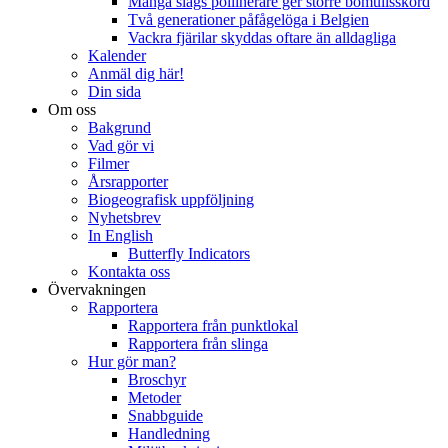
Många slags pollinerare ger större bomullsskörd
Två generationer påfågelöga i Belgien
Vackra fjärilar skyddas oftare än alldagliga
Kalender
Anmäl dig här!
Din sida
Om oss
Bakgrund
Vad gör vi
Filmer
Årsrapporter
Biogeografisk uppföljning
Nyhetsbrev
In English
Butterfly Indicators
Kontakta oss
Övervakningen
Rapportera
Rapportera från punktlokal
Rapportera från slinga
Hur gör man?
Broschyr
Metoder
Snabbguide
Handledning