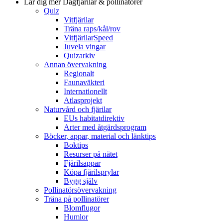
Lär dig mer
Dagfjärilar & pollinatörer
Quiz
Vitfjärilar
Träna raps/kål/rov
VitfjärilarSpeed
Juvela vingar
Quizarkiv
Annan övervakning
Regionalt
Faunaväkteri
Internationellt
Atlasprojekt
Naturvård och fjärilar
EUs habitatdirektiv
Arter med åtgärdsprogram
Böcker, appar, material och länktips
Boktips
Resurser på nätet
Fjärilsappar
Köpa fjärilsprylar
Bygg själv
Pollinatörsövervakning
Träna på pollinatörer
Blomflugor
Humlor