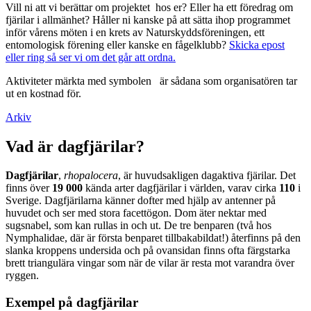
Vill ni att vi berättar om projektet hos er? Eller ha ett föredrag om
fjärilar i allmänhet? Håller ni kanske på att sätta ihop programmet
inför vårens möten i en krets av Naturskyddsföreningen, ett
entomologisk förening eller kanske en fågelklubb?
Skicka epost
eller ring så ser vi om det går att ordna.
Aktiviteter märkta med symbolen
är sådana som organisatören tar
ut en kostnad för.
Arkiv
Vad är dagfjärilar?
Dagfjärilar
,
rhopalocera
, är huvudsakligen dagaktiva fjärilar. Det
finns över
19 000
kända arter dagfjärilar i världen, varav cirka
110
i
Sverige. Dagfjärilarna känner dofter med hjälp av antenner på
huvudet och ser med stora facettögon. Dom äter nektar med
sugsnabel, som kan rullas in och ut. De tre benparen (två hos
Nymphalidae, där är första benparet tillbakabildat!) återfinns på den
slanka kroppens undersida och på ovansidan finns ofta färgstarka
brett triangulära vingar som när de vilar är resta mot varandra över
ryggen.
Exempel på dagfjärilar