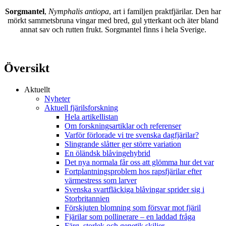
Sorgmantel
,
Nymphalis antiopa
, art i familjen praktfjärilar. Den har
mörkt sammetsbruna vingar med bred, gul ytterkant och äter bland
annat sav och rutten frukt. Sorgmantel finns i hela Sverige.
Översikt
Aktuellt
Nyheter
Aktuell fjärilsforskning
Hela artikellistan
Om forskningsartiklar och referenser
Varför förlorade vi tre svenska dagfjärilar?
Slingrande slåtter ger större variation
En öländsk blåvingehybrid
Det nya normala får oss att glömma hur det var
Fortplantningsproblem hos rapsfjärilar efter
värmestress som larver
Svenska svartfläckiga blåvingar sprider sig i
Storbritannien
Förskjuten blomning som försvar mot fjäril
Fjärilar som pollinerare – en laddad fråga
Färg, storlek och genetik skiljer