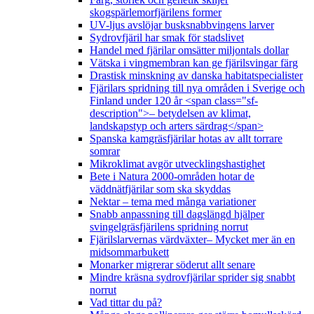
skogspärlemorfjärilens former
UV-ljus avslöjar busksnabbvingens larver
Sydrovfjäril har smak för stadslivet
Handel med fjärilar omsätter miljontals dollar
Vätska i vingmembran kan ge fjärilsvingar färg
Drastisk minskning av danska habitatspecialister
Fjärilars spridning till nya områden i Sverige och
Finland under 120 år <span class="sf-
description">– betydelsen av klimat,
landskapstyp och arters särdrag</span>
Spanska kamgräsfjärilar hotas av allt torrare
somrar
Mikroklimat avgör utvecklingshastighet
Bete i Natura 2000-områden hotar de
väddnätfjärilar som ska skyddas
Nektar – tema med många variationer
Snabb anpassning till dagslängd hjälper
svingelgräsfjärilens spridning norrut
Fjärilslarvernas värdväxter– Mycket mer än en
midsommarbukett
Monarker migrerar söderut allt senare
Mindre kräsna sydrovfjärilar sprider sig snabbt
norrut
Vad tittar du på?