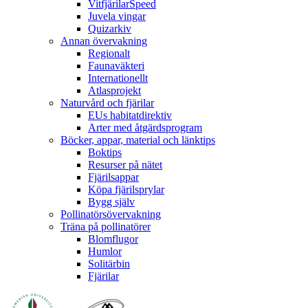
VitfjärilarSpeed
Juvela vingar
Quizarkiv
Annan övervakning
Regionalt
Faunaväkteri
Internationellt
Atlasprojekt
Naturvård och fjärilar
EUs habitatdirektiv
Arter med åtgärdsprogram
Böcker, appar, material och länktips
Boktips
Resurser på nätet
Fjärilsappar
Köpa fjärilsprylar
Bygg själv
Pollinatörsövervakning
Träna på pollinatörer
Blomflugor
Humlor
Solitärbin
Fjärilar