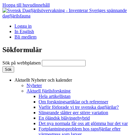
Hoppa till huvudinnehåll
Logga in
In English
Bli medlem
Sökformulär
Sök på webbplatsen
Aktuellt
Nyheter och kalender
Nyheter
Aktuell fjärilsforskning
Hela artikellistan
Om forskningsartiklar och referenser
Varför förlorade vi tre svenska dagfjärilar?
Slingrande slåtter ger större variation
En öländsk blåvingehybrid
Det nya normala får oss att glömma hur det var
Fortplantningsproblem hos rapsfjärilar efter
värmestress som larver