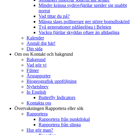
Mindre kräsna sydrovfjärilar sprider sig snabbt
norrut
Vad tittar du på?
Många slags pollinerare ger större bomullsskörd
Två generationer påfågelöga i Belgien
Vackra fjärilar skyddas oftare än alldagliga
Kalender
Anmäl dig här!
Din sida
Om oss
Kontakt och bakgrund
Bakgrund
Vad gör vi
Filmer
Årsrapporter
Biogeografisk uppföljning
Nyhetsbrev
In English
Butterfly Indicators
Kontakta oss
Övervakningen
Rapportera eller sök
Rapportera
Rapportera från punktlokal
Rapportera från slinga
Hur gör man?